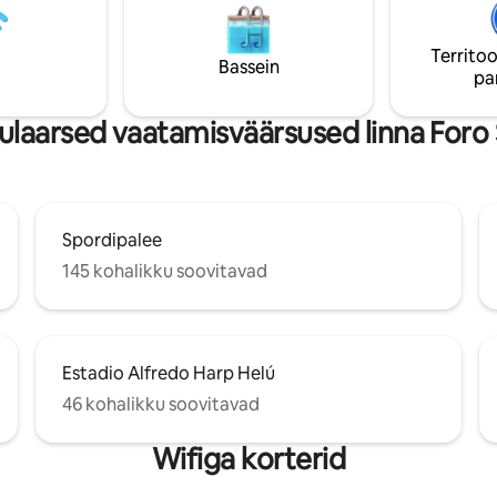
ssiterminalist. Ja 20 minuti
Lavadora ja katuseaed. Loftis
 kaugusel ajaloolisest
suitsetamine keelatud
.
Territoo
Bassein
pa
laarsed vaatamisväärsused linna Foro S
Spordipalee
145 kohalikku soovitavad
Estadio Alfredo Harp Helú
46 kohalikku soovitavad
Wifiga korterid