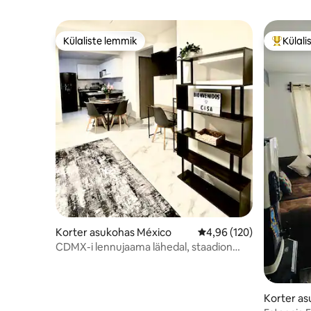
Külaliste lemmik
Külali
Külaliste lemmik
Külalist
Korter asukohas México
Keskmine hinnang 4,96/
4,96 (120)
CDMX-i lennujaama lähedal, staadion
RKT ja Autodromo
Korter a