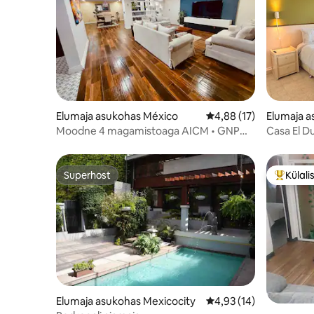
Elumaja asukohas México
Keskmine hinnang 4,88
4,88 (17)
Elumaja 
Moodne 4 magamistoaga AICM • GNP
Casa El D
staadion • Autodromo • Parkimine
staadioni 
Superhost
Külali
Superhost
Külalist
Elumaja asukohas Mexicocity
Keskmine hinnang 4,93
4,93 (14)