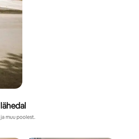
lähedal
 ja muu poolest.