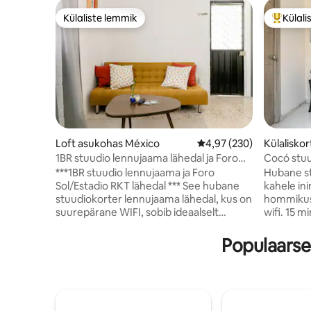
Külaliste lemmik
Külali
Külaliste lemmik
Külalist
Loft asukohas México
Keskmine hinnang 4,97/
4,97 (230)
Külalisko
co
1BR stuudio lennujaama lähedal ja Foro
Cocó stu
Sol/GNP
***1BR stuudio lennujaama ja Foro
Hubane st
Sol/Estadio RKT lähedal *** See hubane
kahele in
stuudiokorter lennujaama lähedal, kus on
hommikusö
suurepärane WIFI, sobib ideaalselt
wifi. 15 m
lühiajaliseks peatumiseks, puhkuseks
Vaiksel, h
Méxicos või kontsertideks Foro Sol /
ühistransp
Populaarse
Palacio de los Deportes 'is. Parkimiskoht
tänaval (4
puudub. Asub vaid 10 minuti kaugusel
metroope
lennujaamast T1, Foro Solist ja
asukoht. 
bussijaamast (TAPO) ning ainult 20-25
Palacio d
minuti kaugusel autosõidu kaugusel
Hermanos 