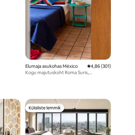
Elumaja asukohas México
Keskmine hinnang 4,86
4,86 (301)
Kogu majutuskoht Roma Suris,
suurepärane asukoht – privaatne
Külaliste lemmik
Külaliste lemmik