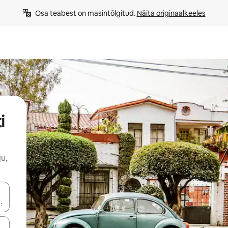
Osa teabest on masintõlgitud. 
Näita originaalkeeles
i
u,
ahvidega või puuduta või tõmba mööda ekraani.