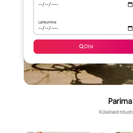
Lahkumine
Otsi
Parima
Külalised nõust