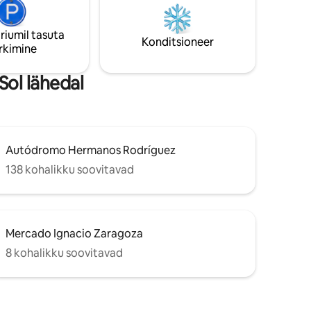
ühiskasutatav pesumasin ja katuseaed.
Hoone ees on park Loftis on
riumil tasuta
suitsetamine keelatud
Konditsioneer
rkimine
ol lähedal
Autódromo Hermanos Rodríguez
138 kohalikku soovitavad
Mercado Ignacio Zaragoza
8 kohalikku soovitavad