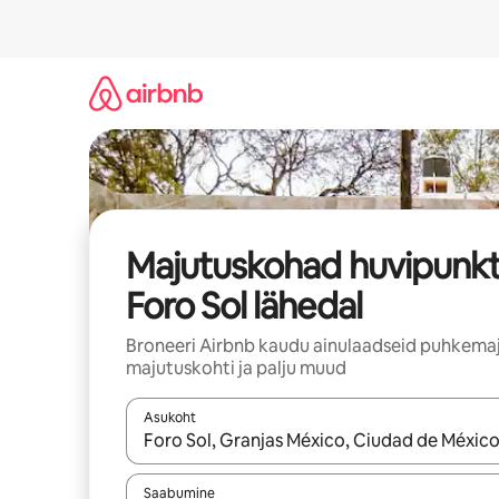
Liigu
sisu
juurde
Majutuskohad huvipunkt
Foro Sol lähedal
Broneeri Airbnb kaudu ainulaadseid puhkemaj
majutuskohti ja palju muud
Asukoht
Kui tulemused on kuvatud, liigu ekraanil noolekl
Saabumine