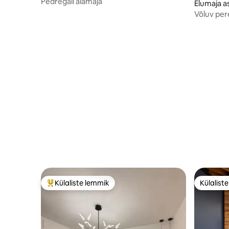
Pedregali aiamaja
Elumaja 
Võluv per
lennujaa
Külaliste lemmik
Külalist
Külaliste suur lemmik
Külalist