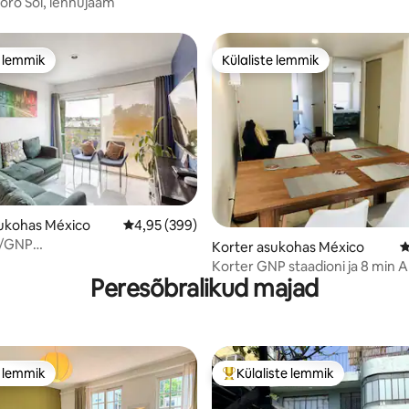
Foro Sol, lennujaam
e lemmik
Külaliste lemmik
e lemmik
Külaliste lemmik
5, 188 hinnangut
sukohas México
Keskmine hinnang 4,95/5, 399 hinnangut
4,95 (399)
a/GNP
Korter asukohas México
K
lennujaam/palee/pesapall
Korter GNP staadioni ja 8 min 
Peresõbralikud majad
e lemmik
Külaliste lemmik
e lemmik
Külaliste suur lemmik