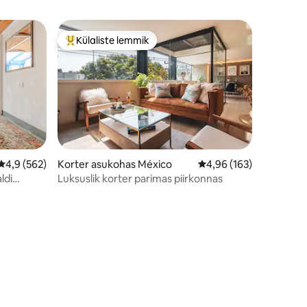
Külaliste lemmik
Külaliste suur lemmik
Keskmine hinnang 4,9/5, 562 hinnangut
4,9 (562)
Korter asukohas México
Keskmine hinnang 4,96
4,96 (163)
ldi
Luksuslik korter parimas piirkonnas