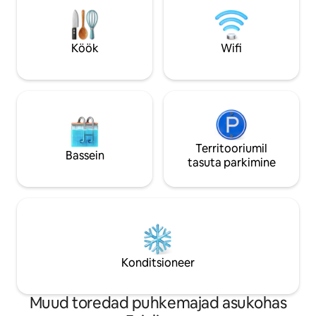
Maracujas“ asub suurel viljapuuaias, kus
saad sõltuvalt hooajast nautida eksootilisi
puuvilju. Baarid ja restoranid tänava
allosas.
Köök
Wifi
Territooriumil
Bassein
tasuta parkimine
Konditsioneer
Muud toredad puhkemajad asukohas