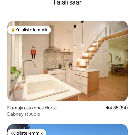
Faiali saar
Külaliste lemmik
Külaliste suur lemmik
Elumaja asukohas Horta
Keskmine hinn
4,85 (84)
Dabney stuudio
Külaliste lemmik