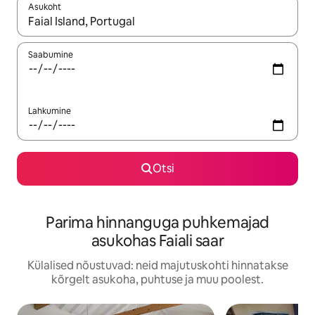
Asukoht
Kui tulemused on kuvatud, liigu ekraanil nooleklahvidega või 
Saabumine
Lahkumine
Otsi
Parima hinnanguga puhkemajad
asukohas Faiali saar
Külalised nõustuvad: neid majutuskohti hinnatakse
kõrgelt asukoha, puhtuse ja muu poolest.