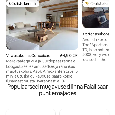
Külaliste lemmik
Külaliste lemm
Külaliste lemmik
Külaliste suur le
Korter asukohas 
Avenida korter - k
The "Apartamento
T0, in an anti-seis
2008, very welcomin
Villa asukohas Conceicao
Keskmine hinnang 4,93/5, 29 h
4,93 (29)
located in the hist
Merevaatega villa ja juurdepääs rannale
city of Horta, island
jalgsi
Lõõgastu selles ainulaadses ja rahulikus
Azores, in the mid
majutuskohas. Asub Almoxarife 'i orus. 5
avenue, near bars,
min jalutuskäigu kaugusel saare kõige
pharmacyies, gen
ilusamast musta liivarannast ja 10-
areas of tourist in
Populaarsed mugavused linna Faiali saar
minutilise jalutuskäigu kaugusel kuulsast
from the beach of
Horta jahisadamast ja
puhkemajades
terminal and beach
vaatamisväärsusest kesklinnas autoga.
avaneb suurepära
Täielikult renoveeritud maja pakub kõiki
ookeanile ja Pico 
kaasaegseid mugavusi. Kõigist tubadest
avaneb vaade merele. Villa „Quinta dos