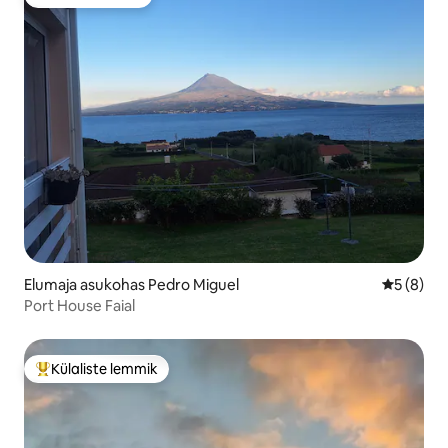
Külaliste lemmik
Elumaja asukohas Pedro Miguel
Keskmine
5 (8)
Port House Faial
Külaliste lemmik
Külaliste suur lemmik