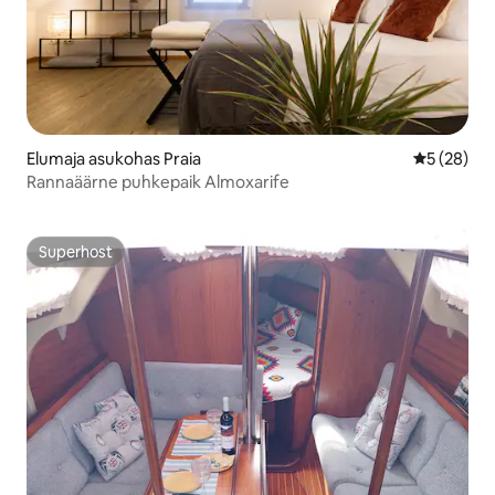
Elumaja asukohas Praia
Keskmine h
5 (28)
Rannaäärne puhkepaik Almoxarife
Superhost
Superhost