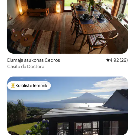
Elumaja asukohas Cedros
Keskmine hinn
4,92 (26)
Casita da Doctora
Külaliste lemmik
Külaliste suur lemmik