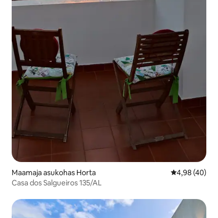
Maamaja asukohas Horta
Keskmine hinn
4,98 (40)
Casa dos Salgueiros 135/AL