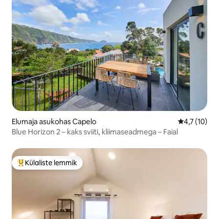
Elumaja asukohas Capelo
Keskmine hi
4,7 (10)
Blue Horizon 2 – kaks sviiti, kliimaseadmega – Faial
Külaliste lemmik
Külaliste suur lemmik