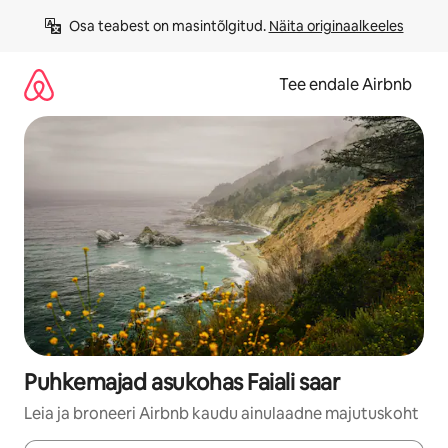
Liigu
Osa teabest on masintõlgitud. 
Näita originaalkeeles
sisu
juurde
Tee endale Airbnb
Puhkemajad asukohas Faiali saar
Leia ja broneeri Airbnb kaudu ainulaadne majutuskoht