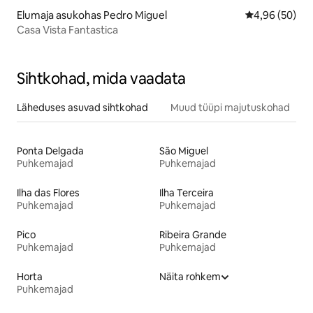
Elumaja asukohas Pedro Miguel
Keskmine hinn
4,96 (50)
Casa Vista Fantastica
Sihtkohad, mida vaadata
Läheduses asuvad sihtkohad
Muud tüüpi majutuskohad
Ponta Delgada
São Miguel
Puhkemajad
Puhkemajad
Ilha das Flores
Ilha Terceira
Puhkemajad
Puhkemajad
Pico
Ribeira Grande
Puhkemajad
Puhkemajad
Horta
Näita rohkem
Puhkemajad