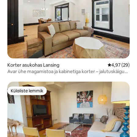
Korter asukohas Lansing
Keskmine hinn
4,97 (29)
Avar ühe magamistoa ja kabinetiga korter – jalutuskäigu
kaugusel Capitolist ja Lawst
Külaliste lemmik
Külaliste lemmik