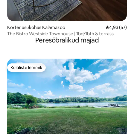
Korter asukohas Kalamazoo
Keskmine hin
4,93 (57)
The Bistro Westside Townhouse | 1bd/1bth & terrass
Peresõbralikud majad
Külaliste lemmik
Külaliste lemmik