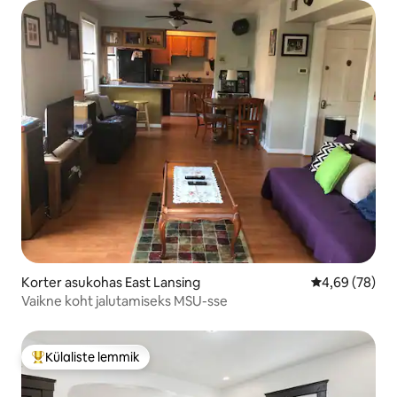
Korter asukohas East Lansing
Keskmine hinn
4,69 (78)
Vaikne koht jalutamiseks MSU-sse
Külaliste lemmik
Külaliste suur lemmik