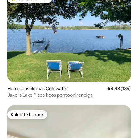
Külaliste suur lemmik
Elumaja asukohas Coldwater
Keskmine hinn
4,93 (135)
Jake 's Lake Place koos pontoonirendiga
Külaliste lemmik
Külaliste lemmik