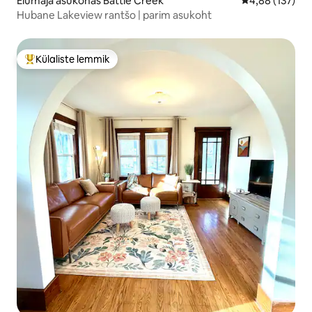
Elumaja asukohas Battle Creek
Keskmine hinn
4,88 (137)
Hubane Lakeview rantšo | parim asukoht
Külaliste lemmik
Külaliste suur lemmik