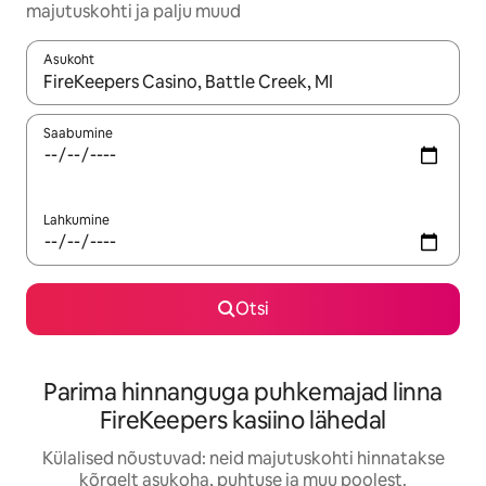
majutuskohti ja palju muud
Asukoht
Kui tulemused on kuvatud, liigu ekraanil nooleklahvidega või 
Saabumine
Lahkumine
Otsi
Parima hinnanguga puhkemajad linna
FireKeepers kasiino lähedal
Külalised nõustuvad: neid majutuskohti hinnatakse
kõrgelt asukoha, puhtuse ja muu poolest.