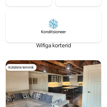
Konditsioneer
Wifiga korterid
Külaliste lemmik
Külaliste lemmik