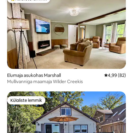
Külaliste suur lemmik
Elumaja asukohas Marshall
Keskmine hinn
4,99 (82)
Mullivanniga maamaja Wilder Creekis
Külaliste lemmik
Külaliste lemmik