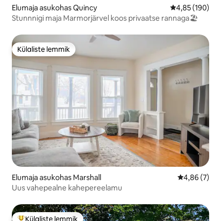
Elumaja asukohas Quincy
Keskmine hinn
4,85 (190)
Stunnnigi maja Marmorjärvel koos privaatse rannaga🏖
Külaliste lemmik
Külaliste lemmik
Elumaja asukohas Marshall
Keskmine hi
4,86 (7)
Uus vahepealne kahepereelamu
Külaliste lemmik