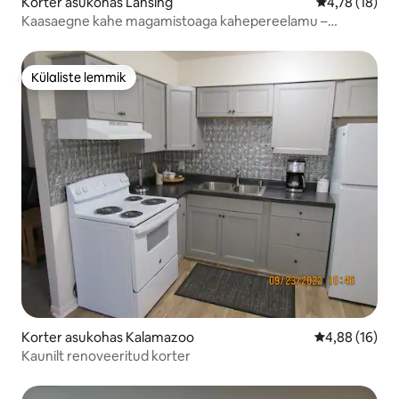
Korter asukohas Lansing
Keskmine hin
4,78 (18)
Kaasaegne kahe magamistoaga kahepereelamu –
jalutuskäigu kaugusel Capitolist ja õigusteaduskonnast
Külaliste lemmik
Külaliste lemmik
Korter asukohas Kalamazoo
Keskmine hin
4,88 (16)
Kaunilt renoveeritud korter