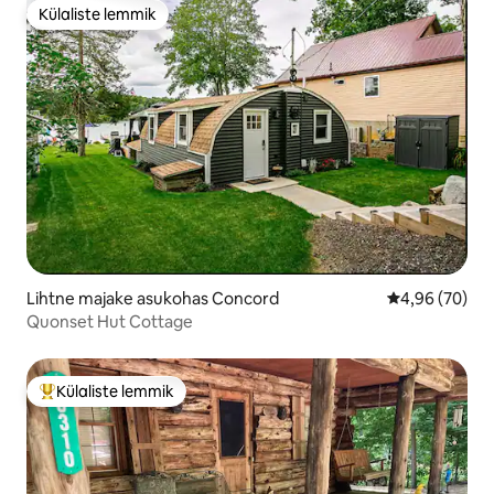
Külaliste lemmik
Külaliste lemmik
Lihtne majake asukohas Concord
Keskmine hinn
4,96 (70)
Quonset Hut Cottage
Külaliste lemmik
Külaliste suur lemmik