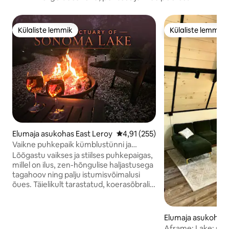
Külaliste lemmik
Külaliste lemmik
Külaliste lemmik
Külaliste lemmik
Elumaja asukohas East Leroy
Keskmine hinnang 4,91/5, 255 h
4,91 (255)
Vaikne puhkepaik kümblustünni ja
tuleasemega | Juurdepääs järvele
Lõõgastu vaikses ja stiilses puhkepaigas,
millel on ilus, zen-hõngulise haljastusega
tagahoov ning palju istumisvõimalusi
õues. Täielikult tarastatud, koerasõbralik
tagahoov, kümblustünn ja lõkkease.
Loodud mugavust silmas pidades,
spetsiaalse tööalaga kaugtöö
Elumaja asukohas 
tegemiseks mõeldud peatumiste jaoks.
Aframe; Lake; sha