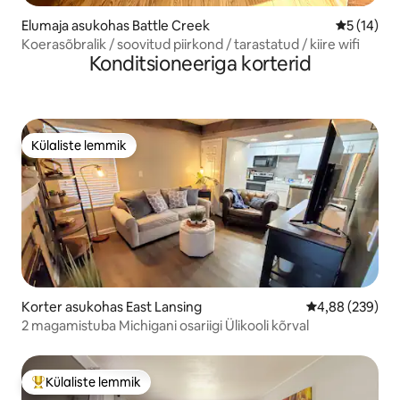
Elumaja asukohas Battle Creek
Keskmine 
5 (14)
Koerasõbralik / soovitud piirkond / tarastatud / kiire wifi
Konditsioneeriga korterid
Külaliste lemmik
Külaliste lemmik
Korter asukohas East Lansing
Keskmine hinna
4,88 (239)
2 magamistuba Michigani osariigi Ülikooli kõrval
Külaliste lemmik
Külaliste suur lemmik