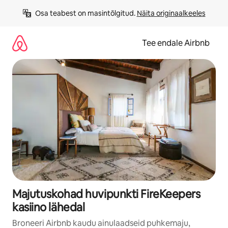
Liigu
Osa teabest on masintõlgitud. 
Näita originaalkeeles
sisu
juurde
Tee endale Airbnb
Majutuskohad huvipunkti FireKeepers
kasiino lähedal
Broneeri Airbnb kaudu ainulaadseid puhkemaju,