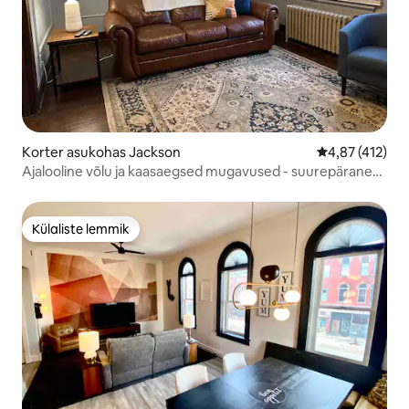
Korter asukohas Jackson
Keskmine hinn
4,87 (412)
Ajalooline võlu ja kaasaegsed mugavused - suurepärane
asukoht!
Külaliste lemmik
Külaliste lemmik