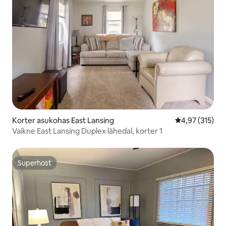
Korter asukohas East Lansing
Keskmine hinn
4,97 (315)
Vaikne East Lansing Duplex lähedal, korter 1
Superhost
Superhost