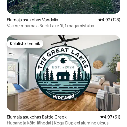
Elumaja asukohas Vandalia
Keskmine hinn
4,92 (123)
Vaikne maamaja Buck Lake 'il, 1 magamistuba
Külaliste lemmik
Külaliste lemmik
Elumaja asukohas Battle Creek
Keskmine hin
4,97 (61)
Hubane ja kõigi lähedal | Kogu Duplexi alumine üksus