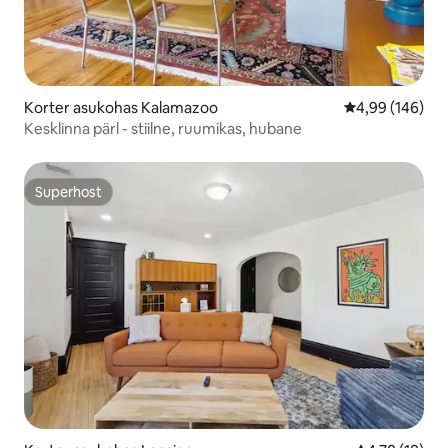
Korter asukohas Kalamazoo
Keskmine hinna
4,99 (146)
Kesklinna pärl - stiilne, ruumikas, hubane
Superhost
Superhost