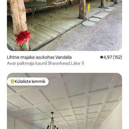
Lihtne majake asukohas Vandalia
Keskmine hinn
4,97 (152)
Avar palkmaja kaunil Shavehead Lake 'il
Külaliste lemmik
Külaliste suur lemmik