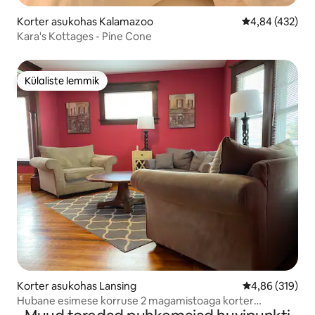
Korter asukohas Kalamazoo
Keskmine hinna
4,84 (432)
Kara's Kottages - Pine Cone
Külaliste lemmik
Külaliste lemmik
Korter asukohas Lansing
Keskmine hinn
4,86 (319)
Hubane esimese korruse 2 magamistoaga korter
vanalinna lähedal