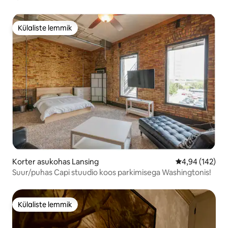
terrassivaadetega pealinnale
Külaliste lemmik
Külaliste lemmik
Korter asukohas Lansing
Keskmine hinn
4,94 (142)
Suur/puhas Capi stuudio koos parkimisega Washingtonis!
Külaliste lemmik
Külaliste lemmik