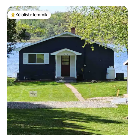
Külaliste lemmik
Külaliste suur lemmik