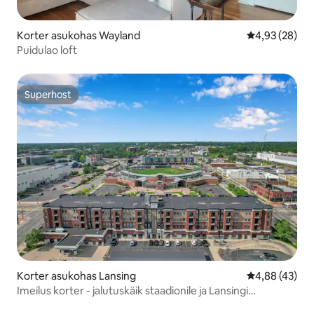
Korter asukohas Wayland
Keskmine hinn
4,93 (28)
Puidulao loft
Superhost
Superhost
Korter asukohas Lansing
Keskmine hin
4,88 (43)
Imeilus korter - jalutuskäik staadionile ja Lansingi
keskusesse