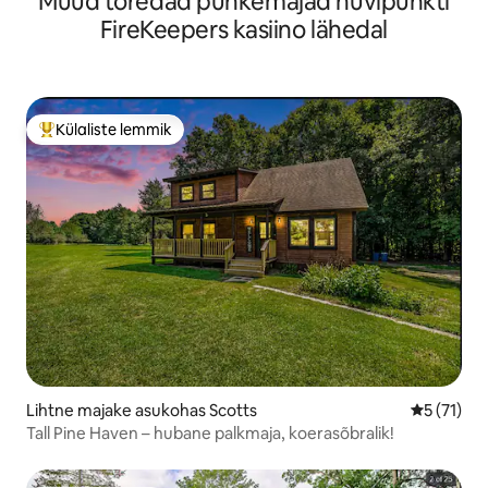
Muud toredad puhkemajad huvipunkti
FireKeepers kasiino lähedal
Külaliste lemmik
Külaliste suur lemmik
Lihtne majake asukohas Scotts
Keskmine 
5 (71)
Tall Pine Haven – hubane palkmaja, koerasõbralik!