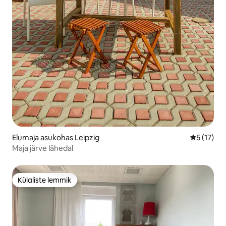
Elumaja asukohas Leipzig
Keskmine 
5 (17)
Maja järve lähedal
Külaliste lemmik
Külaliste lemmik