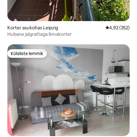
Korter asukohas Leipzig
Keskmine hinn
4,92 (352)
Hubane jalgrattaga linnakorter
Külaliste lemmik
Külaliste lemmik