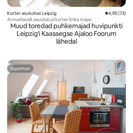
Korter asukohas Leipzig
Keskmine hin
4,95 (73)
Armastavalt sisustatud korter Erika majas
Muud toredad puhkemajad huvipunkti
Leipzig'i Kaasaegse Ajaloo Foorum
lähedal
Superhost
Superhost