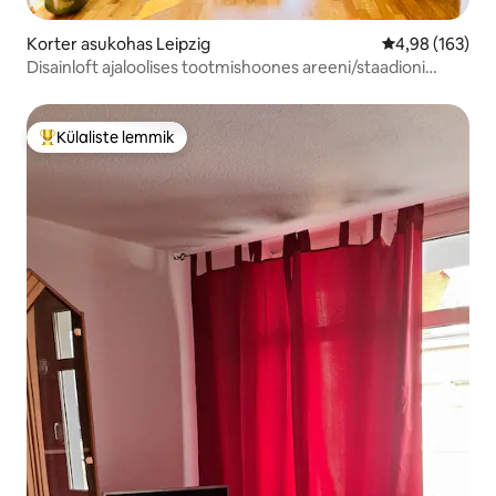
Korter asukohas Leipzig
Keskmine hinn
4,98 (163)
Disainloft ajaloolises tootmishoones areeni/staadioni
lähedal
Külaliste lemmik
Külaliste suur lemmik