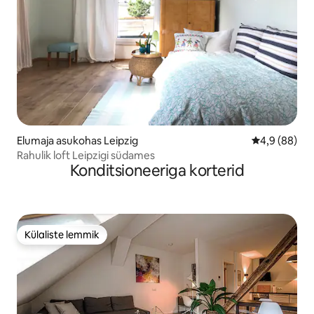
Elumaja asukohas Leipzig
Keskmine hin
4,9 (88)
Rahulik loft Leipzigi südames
Konditsioneeriga korterid
Külaliste lemmik
Külaliste lemmik