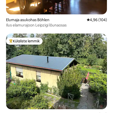
Elumaja asukohas Böhlen
Keskmine hinna
4,96 (104)
Ilus elamurajoon Leipzigi lõunaosas
Külaliste lemmik
Külaliste suur lemmik