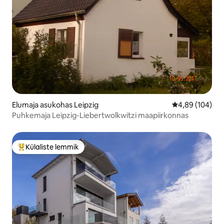
Elumaja asukohas Leipzig
Keskmine hinna
4,89 (104)
Puhkemaja Leipzig-Liebertwolkwitzi maapiirkonnas
Külaliste lemmik
Külaliste suur lemmik