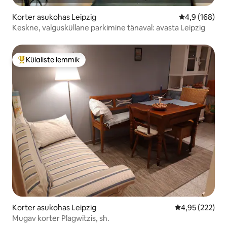
Korter asukohas Leipzig
Keskmine hin
4,9 (168)
Keskne, valgusküllane parkimine tänaval: avasta Leipzig
Külaliste lemmik
Külaliste suur lemmik
Korter asukohas Leipzig
Keskmine hinn
4,95 (222)
Mugav korter Plagwitzis, sh.