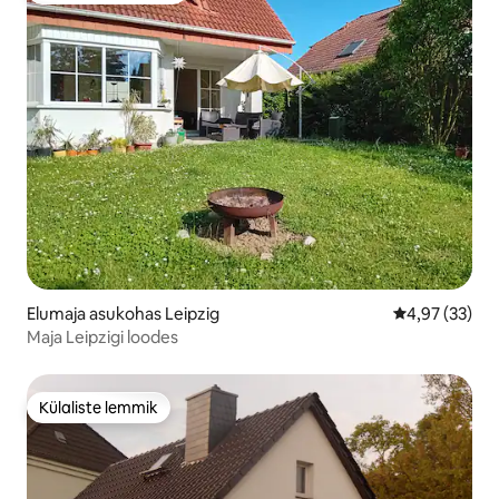
Elumaja asukohas Leipzig
Keskmine hin
4,97 (33)
Maja Leipzigi loodes
Külaliste lemmik
Külaliste lemmik