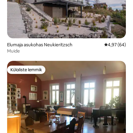
Elumaja asukohas Neukieritzsch
Keskmine hinn
4,97 (64)
Muide
Külaliste lemmik
Külaliste lemmik