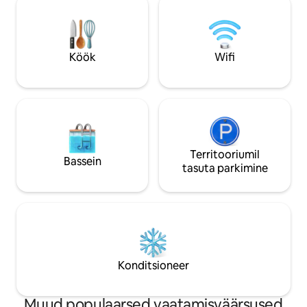
saabumine nõudmisel) - lahkumine kuni
Airbnb tasu 15,50
kella 11.00 -ni Supermarket ja kohvikud
saab majutaja 84,
kohe nurga taga
Köök
Wifi
Territooriumil
Bassein
tasuta parkimine
Konditsioneer
Muud populaarsed vaatamisväärsused