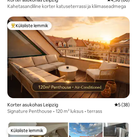
Kahetasandiline korter katuseterrassi ja kliimaseadmega
Külaliste lemmik
Külaliste suur lemmik
Korter asukohas Leipzig
Keskmine h
5 (38)
Signature Penthouse • 120 m² luksus • terrass
Külaliste lemmik
Külaliste lemmik