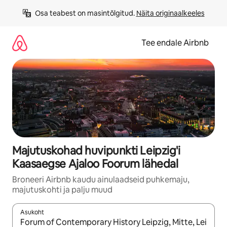
Liigu
Osa teabest on masintõlgitud. 
Näita originaalkeeles
sisu
juurde
Tee endale Airbnb
Majutuskohad huvipunkti Leipzig'i
Kaasaegse Ajaloo Foorum lähedal
Broneeri Airbnb kaudu ainulaadseid puhkemaju,
majutuskohti ja palju muud
Asukoht
Kui tulemused on kuvatud, liigu ekraanil nooleklahvidega või 