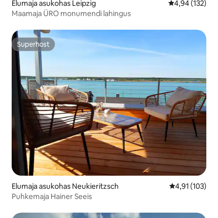
Elumaja asukohas Leipzig
Keskmine hinn
4,94 (132)
Maamaja ÜRO monumendi lahingus
Superhost
Superhost
Elumaja asukohas Neukieritzsch
Keskmine hinn
4,91 (103)
Puhkemaja Hainer Seeis