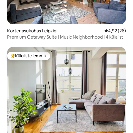
Korter asukohas Leipzig
Keskmine hinn
4,92 (26)
Premium Getaway Suite | Music Neighborhood | 4 külalist
Külaliste lemmik
Külaliste suur lemmik