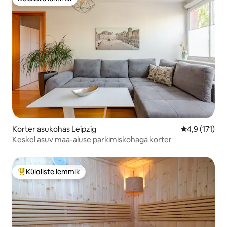
Külaliste lemmik
Korter asukohas Leipzig
Keskmine hin
4,9 (171)
Keskel asuv maa-aluse parkimiskohaga korter
Külaliste lemmik
Külaliste suur lemmik