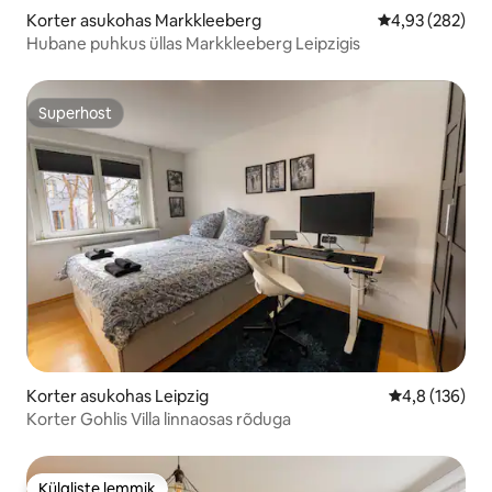
Korter asukohas Markkleeberg
Keskmine hinna
4,93 (282)
Hubane puhkus üllas Markkleeberg Leipzigis
Superhost
Superhost
Korter asukohas Leipzig
Keskmine hin
4,8 (136)
Korter Gohlis Villa linnaosas rõduga
Külaliste lemmik