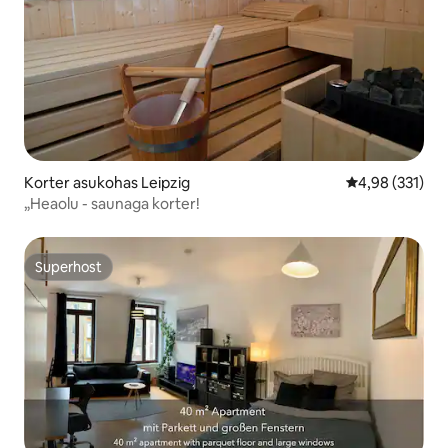
Korter asukohas Leipzig
Keskmine hinn
4,98 (331)
„Heaolu - saunaga korter!
Superhost
Superhost