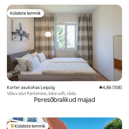
Külaliste lemmik
Külaliste lemmik
Korter asukohas Leipzig
Keskmine hinna
4,86 (108)
Võluv elu! Parkimine, kiire wifi, rõdu
Peresõbralikud majad
Külaliste lemmik
Külaliste suur lemmik