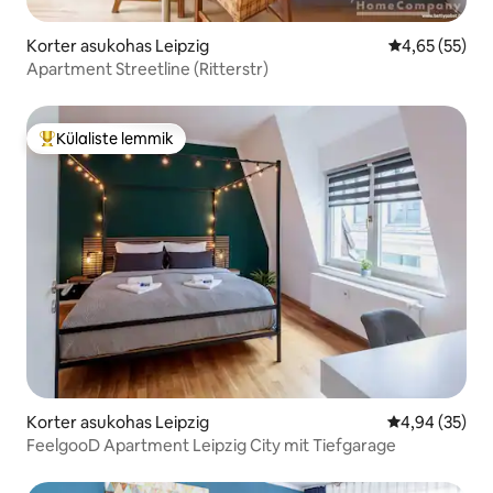
Korter asukohas Leipzig
Keskmine hin
4,65 (55)
Apartment Streetline (Ritterstr)
Külaliste lemmik
Külaliste suur lemmik
Korter asukohas Leipzig
Keskmine hinn
4,94 (35)
FeelgooD Apartment Leipzig City mit Tiefgarage