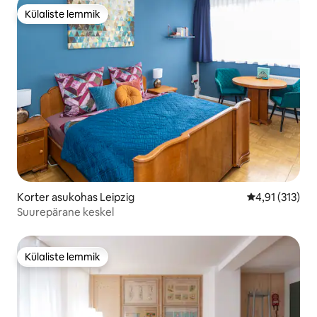
Külaliste lemmik
Külaliste lemmik
Korter asukohas Leipzig
Keskmine hinn
4,91 (313)
Suurepärane keskel
Külaliste lemmik
Külaliste lemmik