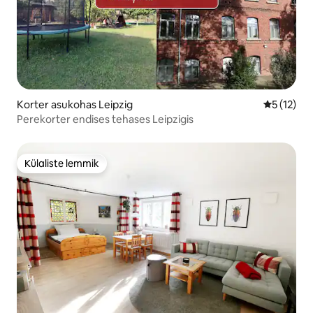
Korter asukohas Leipzig
Keskmine 
5 (12)
Perekorter endises tehases Leipzigis
Külaliste lemmik
Külaliste lemmik