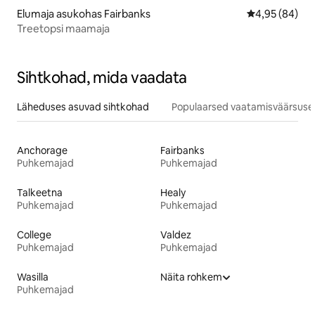
Elumaja asukohas Fairbanks
Keskmine hinn
4,95 (84)
Treetopsi maamaja
Sihtkohad, mida vaadata
Läheduses asuvad sihtkohad
Populaarsed vaatamisväärsuse
Anchorage
Fairbanks
Puhkemajad
Puhkemajad
Talkeetna
Healy
Puhkemajad
Puhkemajad
College
Valdez
Puhkemajad
Puhkemajad
Wasilla
Näita rohkem
Puhkemajad