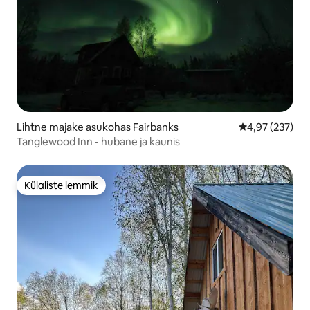
Lihtne majake asukohas Fairbanks
Keskmine hinna
4,97 (237)
Tanglewood Inn - hubane ja kaunis
Külaliste lemmik
Külaliste lemmik