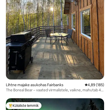
Lihtne majake asukohas Fairbanks
Keskmine hinna
4,89 (185)
The Boreal Bear – vaated virmalistele, vaikne, mahutab 4
inimest
Külaliste lemmik
Külaliste suur lemmik