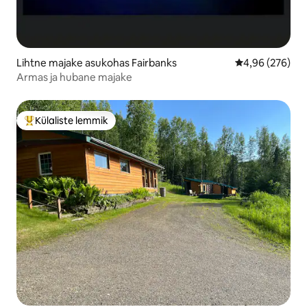
Lihtne majake asukohas Fairbanks
Keskmine hinna
4,96 (276)
Armas ja hubane majake
Külaliste lemmik
Külaliste suur lemmik