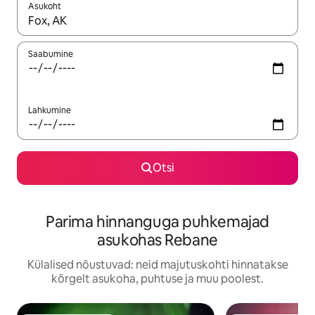
Asukoht
Kui tulemused on kuvatud, liigu ekraanil nooleklahvidega või 
Saabumine
Lahkumine
Otsi
Parima hinnanguga puhkemajad
asukohas Rebane
Külalised nõustuvad: neid majutuskohti hinnatakse
kõrgelt asukoha, puhtuse ja muu poolest.