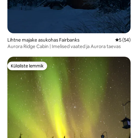
Lihtne majake asukohas Fairbanks
Keskmine h
5 (54)
Aurora Ridge Cabin | Imelised vaated ja Aurora taevas
Külaliste lemmik
Külaliste lemmik