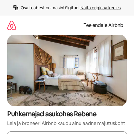
Liigu
Osa teabest on masintõlgitud. 
Näita originaalkeeles
sisu
juurde
Tee endale Airbnb
Puhkemajad asukohas Rebane
Leia ja broneeri Airbnb kaudu ainulaadne majutuskoht