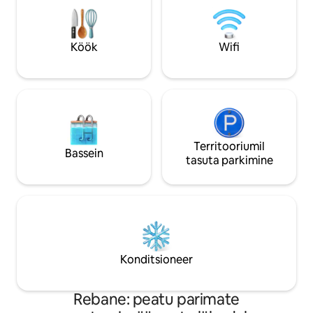
ilusaid puidust detaile, loomulikku
Sukeldu kohta, mi
valgust ja toa tumendavaid varjualuseid.
pakkuda sulle sooj
Võimaluse korral saan pakkuda
mugavust, mida tu
Köök
Wifi
paindlikke saabumis-/lahkumisaegu.
Territooriumil
Bassein
tasuta parkimine
Konditsioneer
Rebane: peatu parimate