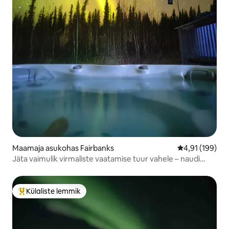
Maamaja asukohas Fairbanks
Keskmine hinn
4,91 (199)
Jäta vaimulik virmaliste vaatamise tuur vahele – naudi
hoopis kümblustünni
Külaliste lemmik
Külaliste suur lemmik