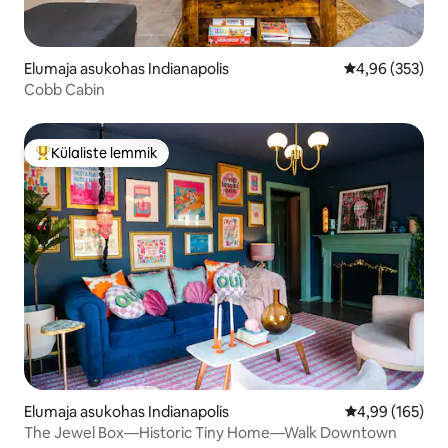
Elumaja asukohas Indianapolis
Keskmine hinna
4,96 (353)
Cobb Cabin
Külaliste lemmik
Külaliste suur lemmik
Elumaja asukohas Indianapolis
Keskmine hinna
4,99 (165)
The Jewel Box—Historic Tiny Home—Walk Downtown