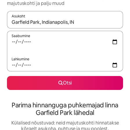
majutuskohti ja palju muud
Asukoht
Kui tulemused on kuvatud, liigu ekraanil nooleklahvidega või 
Saabumine
Lahkumine
Otsi
Parima hinnanguga puhkemajad linna
Garfield Park lähedal
Külalised nõustuvad: neid majutuskohti hinnatakse
kõrgelt asukoha, puhtuse ja muu poolest.