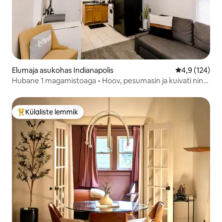
Elumaja asukohas Indianapolis
Keskmine hin
4,9 (124)
Hubane 1 magamistoaga • Hoov, pesumasin ja kuivati ning
parkimine • UIndy/kesklinn
Külaliste lemmik
Külaliste suur lemmik