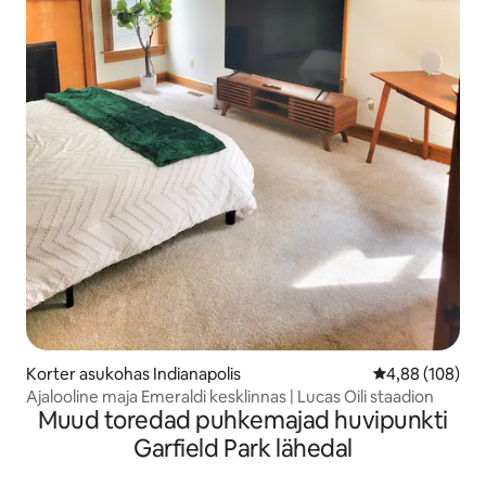
Korter asukohas Indianapolis
Keskmine hinna
4,88 (108)
Ajalooline maja Emeraldi kesklinnas | Lucas Oili staadion
Muud toredad puhkemajad huvipunkti
Garfield Park lähedal