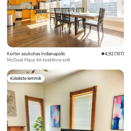
Korter asukohas Indianapolis
Keskmine hinn
4,92 (107)
McOuat Place 4A kesklinna sviit
Külaliste lemmik
Külaliste lemmik