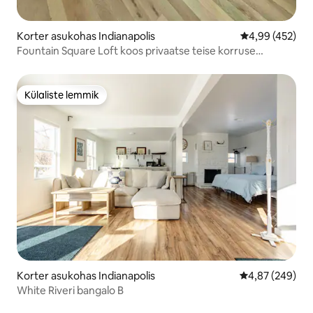
Korter asukohas Indianapolis
Keskmine hinna
4,99 (452)
Fountain Square Loft koos privaatse teise korruse
terrassiga
Külaliste lemmik
Külaliste lemmik
Korter asukohas Indianapolis
Keskmine hinna
4,87 (249)
White Riveri bangalo B