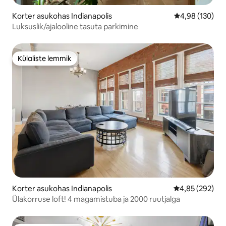
Korter asukohas Indianapolis
Keskmine hinn
4,98 (130)
Luksuslik/ajalooline tasuta parkimine
Külaliste lemmik
Külaliste lemmik
Korter asukohas Indianapolis
Keskmine hinna
4,85 (292)
Ülakorruse loft! 4 magamistuba ja 2000 ruutjalga