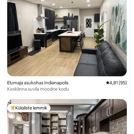
Elumaja asukohas Indianapolis
Keskmine hin
4,81 (95)
Kesklinna suvila moodne kodu
Külaliste lemmik
Külaliste suur lemmik