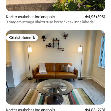
Korter asukohas Indianapolis
Keskmine hinna
4,95 (306)
3 magamistoaga ülakorruse korter kesklinna lähedal
Külaliste lemmik
Külaliste lemmik
Korter asukohas Indianapolis
Keskmine hinna
4,88 (278)