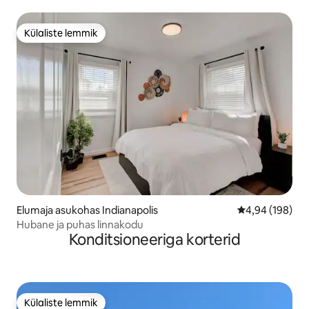
Külaliste lemmik
Külaliste lemmik
Elumaja asukohas Indianapolis
Keskmine hinna
4,94 (198)
Hubane ja puhas linnakodu
Konditsioneeriga korterid
Külaliste lemmik
Külaliste lemmik