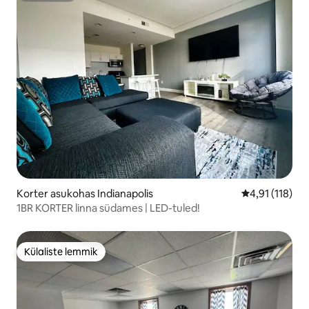
Korter asukohas Indianapolis
Keskmine hinn
4,91 (118)
1BR KORTER linna südames | LED-tuled!
Külaliste lemmik
Külaliste lemmik