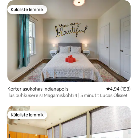
Külaliste lemmik
Külaliste lemmik
Korter asukohas Indianapolis
Keskmine hinn
4,94 (193)
Ilus puhkusereis! Magamiskohti 4 | 5 minutit Lucas Olisse!
Külaliste lemmik
Külaliste lemmik