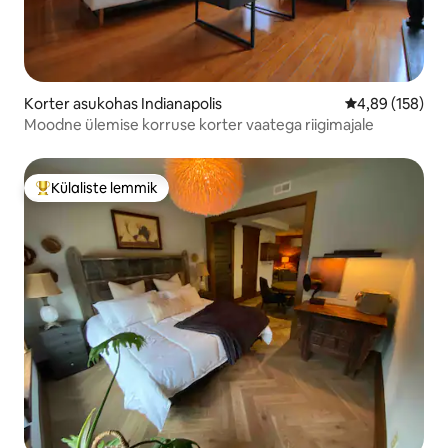
Korter asukohas Indianapolis
Keskmine hinna
4,89 (158)
Moodne ülemise korruse korter vaatega riigimajale
Külaliste lemmik
Külaliste suur lemmik