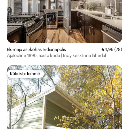
Elumaja asukohas Indianapolis
Keskmine hinn
4,96 (78)
Ajalooline 1890. aasta kodu | Indy kesklinna lähedal
Külaliste lemmik
Külaliste lemmik