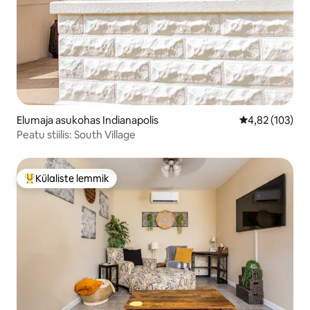
Elumaja asukohas Indianapolis
Keskmine hinn
4,82 (103)
Peatu stiilis: South Village
Külaliste lemmik
Külaliste suur lemmik