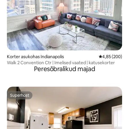
Korter asukohas Indianapolis
Keskmine hinna
4,85 (200)
Walk 2 Convention Ctr | Imelised vaated | katusekorter
Peresõbralikud majad
Superhost
Superhost