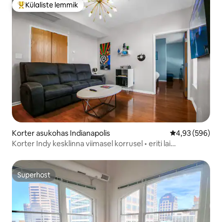
Külaliste lemmik
Külaliste suur lemmik
Korter asukohas Indianapolis
Keskmine hinna
4,93 (596)
Korter Indy kesklinna viimasel korrusel • eriti lai
kaheinimesevoodi
Superhost
Superhost