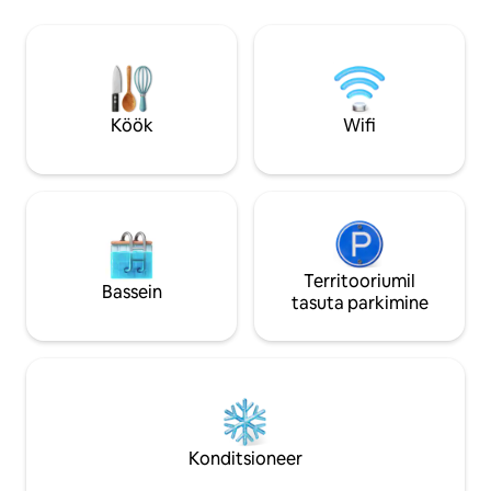
'ist ning lühikese jalutuskäigu kaugusel
vaid mõne minuti
restoranidest, baaridest ja elavast
sellest, kas oled si
muusikast. Ideaalne paaridele,
asub see majutusk
üksikreisijatele või kaugtöötajatele, kes
asukohas, et pääsed
otsivad elegantset ja jalutuskäigu
kõigele, mida Indy
kaugusel asuvat peatumist ühes Indy
parkimine tänaval 
Köök
Wifi
kõige elavamas naabruskonnas.
hoonest põhja poo
tenniseväljakute 
pesumasina/kuiva
Territooriumil
Bassein
tasuta parkimine
Konditsioneer