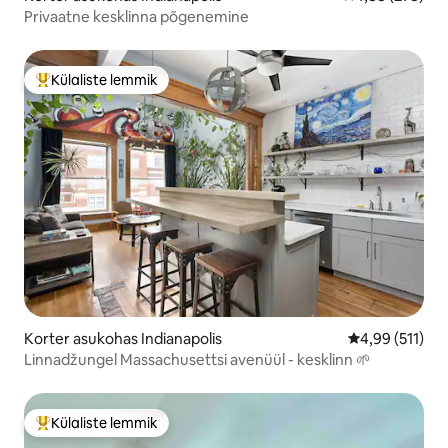
Privaatne kesklinna põgenemine
Külaliste lemmik
Külaliste suur lemmik
Korter asukohas Indianapolis
Keskmine hinn
4,99 (511)
Linnadžungel Massachusettsi avenüül - kesklinn 🌱
Külaliste lemmik
Külaliste suur lemmik