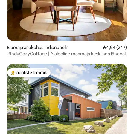
Elumaja asukohas Indianapolis
Keskmine hinna
4,94 (247)
#IndyCozyCottage | Ajalooline maamaja kesklinna lähedal
Külaliste lemmik
Külaliste suur lemmik