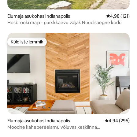
Elumaja asukohas Indianapolis
Keskmine hinn
4,98 (121)
Hosbrooki maja - purskkaevu väljak Nüüdisaegne kodu
Külaliste lemmik
Külaliste lemmik
Elumaja asukohas Indianapolis
Keskmine hinna
4,94 (295)
Moodne kahepereelamu võluvas kesklinna
naabruskonnas