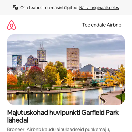
Liigu
Osa teabest on masintõlgitud. 
Näita originaalkeeles
sisu
juurde
Tee endale Airbnb
Majutuskohad huvipunkti Garfield Park
lähedal
Broneeri Airbnb kaudu ainulaadseid puhkemaju,