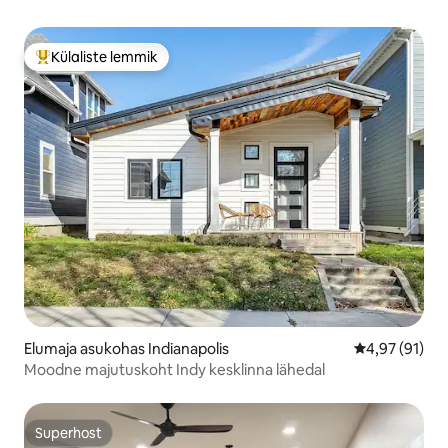
Külaliste lemmik
Külaliste suur lemmik
Elumaja asukohas Indianapolis
Keskmine hin
4,97 (91)
Moodne majutuskoht Indy kesklinna lähedal
Superhost
Superhost