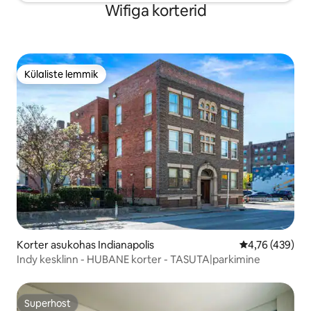
Wifiga korterid
Külaliste lemmik
Külaliste lemmik
Korter asukohas Indianapolis
Keskmine hinn
4,76 (439)
Indy kesklinn - HUBANE korter - TASUTA|parkimine
Superhost
Superhost