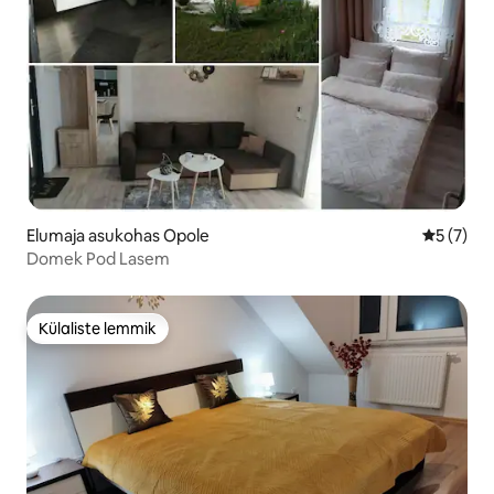
Elumaja asukohas Opole
Keskmine
5 (7)
Domek Pod Lasem
Külaliste lemmik
Külaliste lemmik