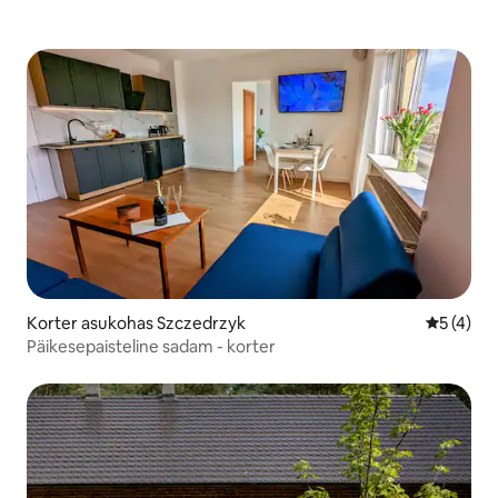
Korter asukohas Szczedrzyk
Keskmine
5 (4)
Päikesepaisteline sadam - korter