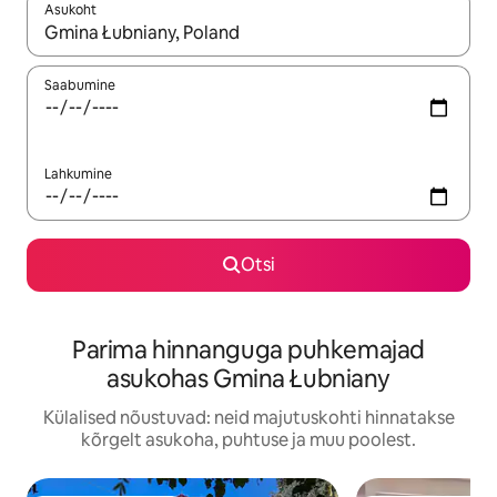
Asukoht
Kui tulemused on kuvatud, liigu ekraanil nooleklahvidega või 
Saabumine
Lahkumine
Otsi
Parima hinnanguga puhkemajad
asukohas Gmina Łubniany
Külalised nõustuvad: neid majutuskohti hinnatakse
kõrgelt asukoha, puhtuse ja muu poolest.