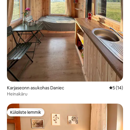
Karjaseonn asukohas Daniec
Keskmine 
5 (14)
Heinakäru
Külaliste lemmik
Külaliste lemmik