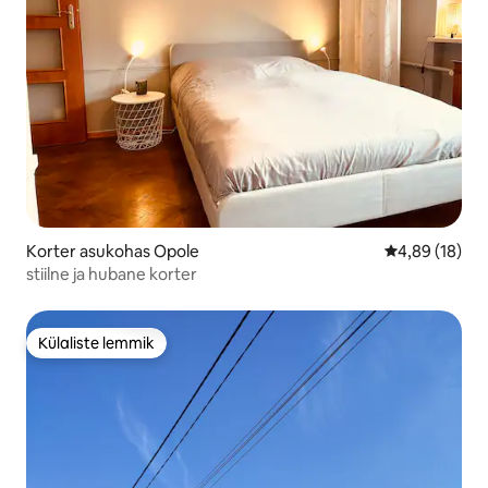
Korter asukohas Opole
Keskmine hin
4,89 (18)
stiilne ja hubane korter
Külaliste lemmik
Külaliste lemmik