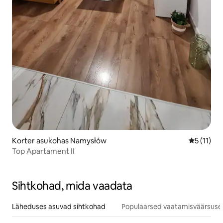
Korter asukohas Namysłów
Keskmine 
5 (11)
Top Apartament II
Sihtkohad, mida vaadata
Läheduses asuvad sihtkohad
Populaarsed vaatamisväärsuse