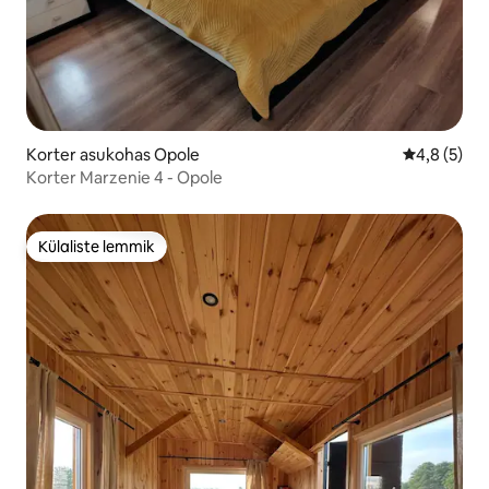
Korter asukohas Opole
Keskmine h
4,8 (5)
Korter Marzenie 4 - Opole
Külaliste lemmik
Külaliste lemmik