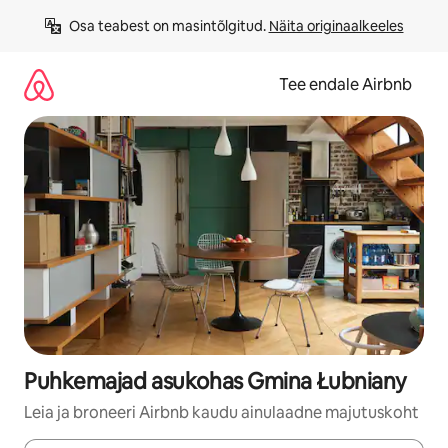
Liigu
Osa teabest on masintõlgitud. 
Näita originaalkeeles
sisu
juurde
Tee endale Airbnb
Puhkemajad asukohas Gmina Łubniany
Leia ja broneeri Airbnb kaudu ainulaadne majutuskoht