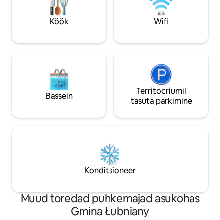
Sankt Annaberg Wallfahrtsort 19km
Speedway..
Köök
Wifi
Territooriumil
Bassein
tasuta parkimine
Konditsioneer
Muud toredad puhkemajad asukohas
Gmina Łubniany