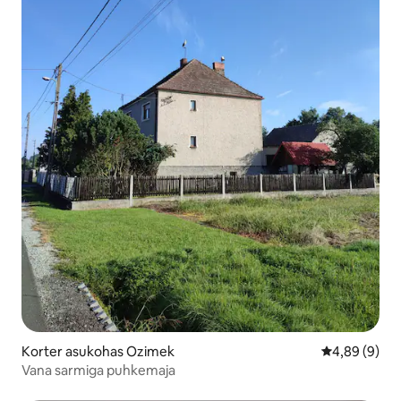
Korter asukohas Ozimek
Keskmine hin
4,89 (9)
Vana sarmiga puhkemaja