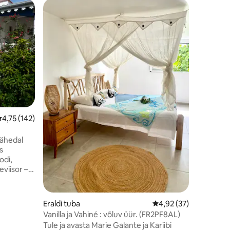
Eraldi t
re-de-Ma
Les Gîtes
Maamajad
köögi, e
kliimasea
tualeti, te
terrassiga
ja 5 minu
nurk, mis
lõõgastav
aeda, mis 
eskmine hinnang 4,75/5, 142 hinnangut
4,75 (142)
viljapuud
minutilis
asuv piir
ga
lähedal
s
odi,
eviisor –
toatarbed
külmkapp,
Eraldi tuba
Keskmine hinnang 4,9
4,92 (37)
Vanilla ja Vahiné : võluv üür. (FR2PF8AL)
a
Tule ja avasta Marie Galante ja Kariibi