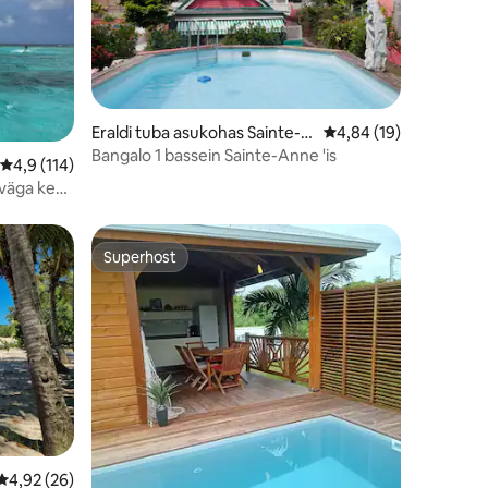
Eraldi tuba asukohas Sainte-A
Keskmine hinnang 4,8
4,84 (19)
nne
Bangalo 1 bassein Sainte-Anne 'is
Keskmine hinnang 4,9/5, 114 hinnangut
4,9 (114)
 väga kena
Superhost
Superhost
Keskmine hinnang 4,92/5, 26 hinnangut
4,92 (26)