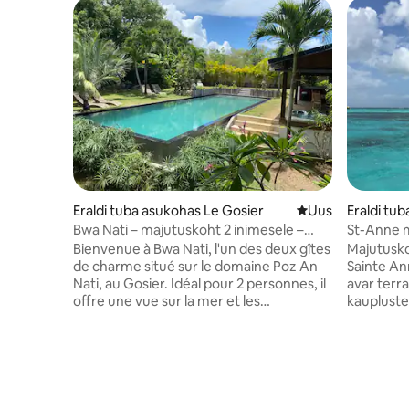
Eraldi tuba asukohas Le Gosier
Uus majutuskoht
Uus
Eraldi tub
Bwa Nati – majutuskoht 2 inimesele –
St-Anne m
suurepärane bassein – mullivann
tuba
Bienvenue à Bwa Nati, l'un des deux gîtes
Majutusko
de charme situé sur le domaine Poz An
Sainte An
Nati, au Gosier. Idéal pour 2 personnes, il
avar terr
offre une vue sur la mer et les
kaupluste
montagnes de la Basse Terre. Profitez
jäätiseko
d’une chambre climatisée avec lit Queen
lähedal. 
Size, d’une terrasse privée avec cuisine
kaugusel:
équipée et de superbes espaces
baarid, j
communs: piscine à débordement 14m/5
kohalik pu
, jacuzzi, pool House, aquarium,jardin..
rand on k