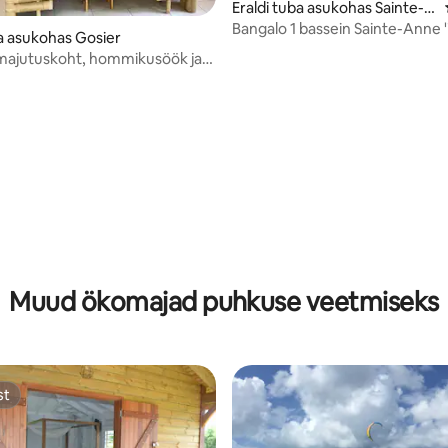
Eraldi tuba asukohas Sainte-A
nne
Bangalo 1 bassein Sainte-Anne '
/5, 29 hinnangut
ba asukohas Gosier
 majutuskoht, hommikusöök ja
n hinna sees
8/5, 15 hinnangut
Muud ökomajad puhkuse veetmiseks
st
st