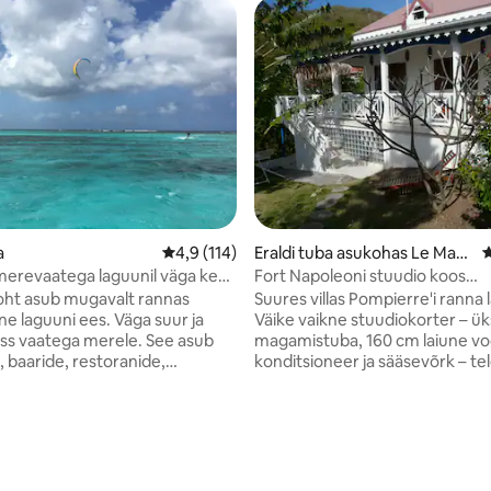
a
Keskmine hinnang 4,9/5, 114 hinnangut
4,9 (114)
Eraldi tuba asukohas Le Mari
K
got
erevaatega laguunil väga kena
Fort Napoleoni stuudio koos
maapiirkonna vaatega terrassi
ht asub mugavalt rannas
Suures villas Pompierre'i ranna 
ne laguuni ees. Väga suur ja
Väike vaikne stuudiokorter – ük
ass vaatega merele. See asub
magamistuba, 160 cm laiune vo
, baaride, restoranide,
konditsioneer ja sääsevõrk – tel
hvikute ja teeninduskohtade
dušš, WC – voodipesu ja vanni
Kõik on mõne minuti jalutuskäigu
on olemas Terrass vaatega maale,
 supermarketid, restoranid,
kööginurk, Starlink WiFi, suur 
äätisekohvikud ning igapäevane
Senseo kohvimasin pehmete
u- ja köögiviljaturg. Club Medi
padjakestega, pliit Saabumine j
a jalutuskäigu kaugusel. Kohv,
lahkumine vastavalt soovile Aitame teil