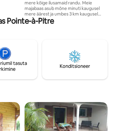
mere kõige ilusamaid randu. Meie
šinõu ja
majabaas asub mõne minuti kaugusel
äel
mere äärest ja umbes 3 km kaugusel
 Pointe-à-Pitre
Grand Bourgist. Rahu ja vaikus selle
uhiuue iseseisva majutuskoha jaoks.
Viimane on varustatud merevaatega (
grill) terrassiga ( grill), varustatud ja
varustatud köök ( ahi, sügavkülmik...),
istumisnurk ( teler, 2 voodit 90 ),
magamistuba (kliimaseade), kus on 160
voodit (sääsevõrk), vannituba tualeti ja
riumil tasuta
dušiga.
Konditsioneer
rkimine