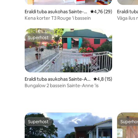
Eraldi tuba asukohas Sainte-A
Keskmine hinnang 4,76
4,76 (29)
Eraldi tu
nne
Kena korter T3 Rouge 'i bassein
Väga ilus
bassein o
Superhost
Superhost
Eraldi tuba asukohas Sainte-An
Keskmine hinnang 4,
4,8 (15)
ne
Bungalow 2 bassein Sainte-Anne 'is
Superhost
Superho
Superhost
Superho