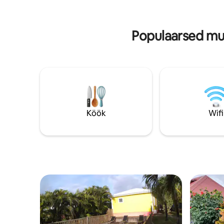
Emplacement central en Guadeloupe et
tee, või, 
idéal, à moins d’1 km des plages.
saadaval sinu
Respirez, ralentissez, évadez-vous. --
saadaval 
Populaarsed mu
Köök
Wifi