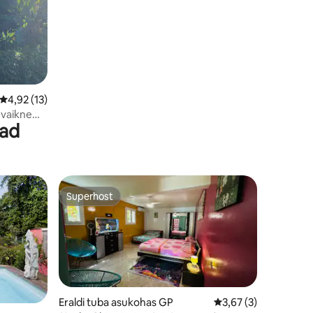
Keskmine hinnang 4,92/5, 13 hinnangut
4,92 (13)
 vaikne
had
Superhost
Superhost
Eraldi tuba asukohas GP
Keskmine hinnang 3,
3,67 (3)