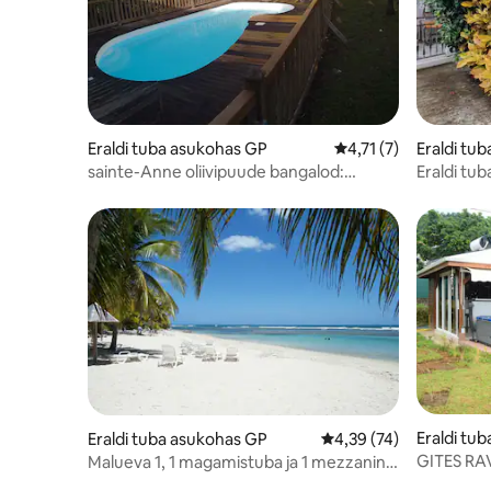
Eraldi tuba asukohas GP
Keskmine hinnang 4,
4,71 (7)
Eraldi tu
-Haut
sainte-Anne oliivipuude bangalod:
Eraldi tub
roheline maamaja
roheluses
Eraldi tu
Eraldi tuba asukohas GP
Keskmine hinnang 4,39
4,39 (74)
au
GITES RA
Malueva 1, 1 magamistuba ja 1 mezzanine
bien-être
400 m Caravelle