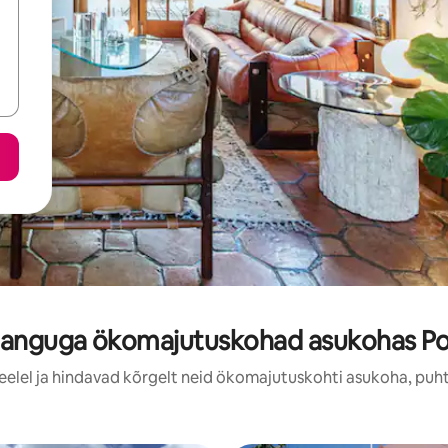
nanguga ökomajutuskohad asukohas Poi
meelel ja hindavad kõrgelt neid ökomajutuskohti asukoha, puht