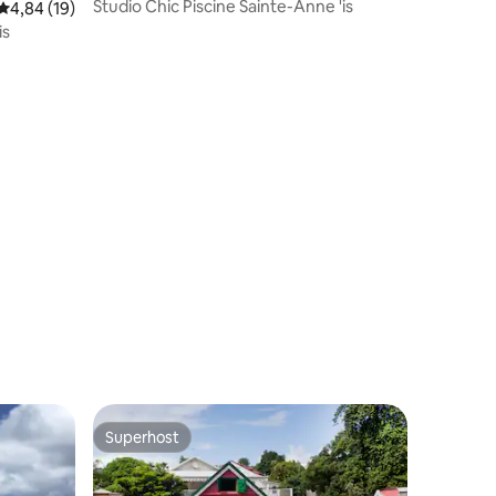
Studio Chic Piscine Sainte-Anne 'is
Keskmine hinnang 4,84/5, 19 hinnangut
4,84 (19)
is
Superhost
Superhost