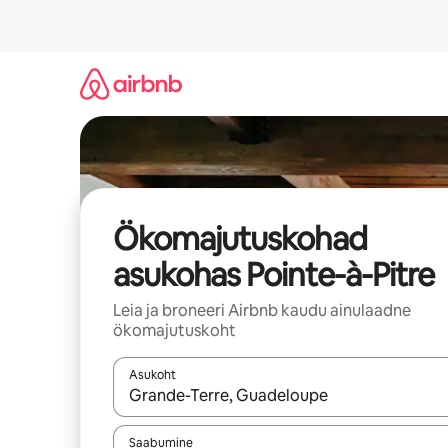
Liigu
sisu
juurde
Ökomajutuskohad
asukohas Pointe-à-Pitre
Leia ja broneeri Airbnb kaudu ainulaadne
ökomajutuskoht
Asukoht
Kui tulemused on kuvatud, liigu ekraanil noolekl
Saabumine