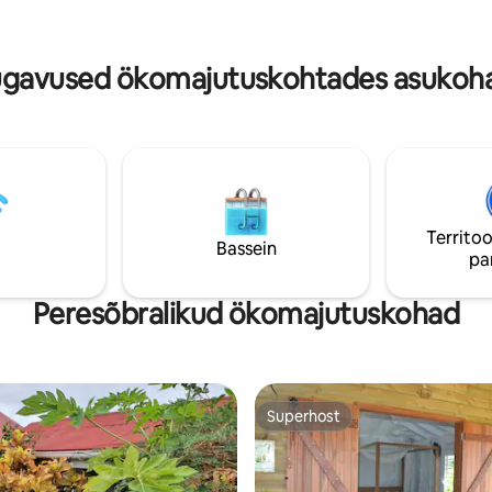
moos, värske vesi, mahl on
oma peatumist korraldada. Pun
 külmkapis Rannas on
puhkeala, et päeva lõpus võluv
solaariumid.
tähtede poole vaadata.
gavused ökomajutuskohtades asukohas
Territoo
Bassein
pa
Peresõbralikud ökomajutuskohad
Superhost
Superhost