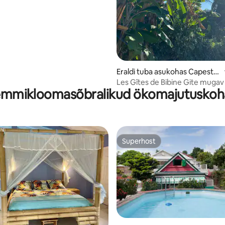
Eraldi tuba asukohas Capeste
rre-de-Marie-Galante
Les Gîtes de Bibine Gite mugav
mmikloomasõbralikud ökomajutusko
nurk
Superhost
Superhost