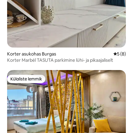
Korter asukohas Burgas
Keskmine
5 (8)
Korter Marbél TASUTA parkimine lühi- ja pikaajaliselt
Külaliste lemmik
Külaliste lemmik