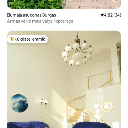
Elumaja asukohas Burgas
Keskmine hinn
4,82 (34)
Armas väike maja valge lipptaraga
Külaliste lemmik
Külaliste suur lemmik