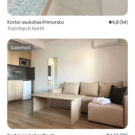
Korter asukohas Primorsko
Keskmine hi
4,8 (54)
Treti March North
Superhost
Superhost