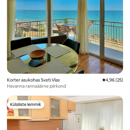
Korter asukohas Sveti Vlas
Keskmine hinn
4,96 (25)
Havanna rannaäärne piirkond
Külaliste lemmik
Külaliste lemmik