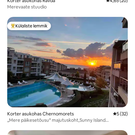
Korter asukohas Ravda
Keskmine hinn
4,65 (20)
Merevaate stuudio
Külaliste lemmik
Külaliste suur lemmik
Korter asukohas Chernomorets
Keskmine 
5 (32)
„Mere päikesetõusu“ majutuskoht,Sunny Island
Chernomorets