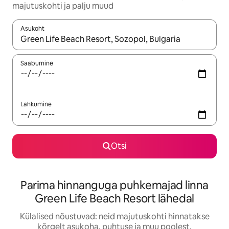
majutuskohti ja palju muud
Asukoht
Kui tulemused on kuvatud, liigu ekraanil nooleklahvidega või 
Saabumine
Lahkumine
Otsi
Parima hinnanguga puhkemajad linna
Green Life Beach Resort lähedal
Külalised nõustuvad: neid majutuskohti hinnatakse
kõrgelt asukoha, puhtuse ja muu poolest.