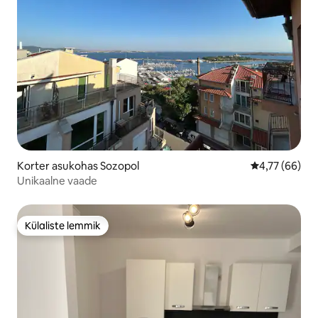
Korter asukohas Sozopol
Keskmine hin
4,77 (66)
Unikaalne vaade
Külaliste lemmik
Külaliste lemmik