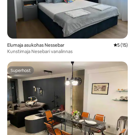
Elumaja asukohas Nessebar
Keskmine 
5 (15)
Kunstimaja Nesebari vanalinnas
Superhost
Superhost