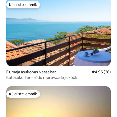
Külaliste lemmik
Külaliste lemmik
Elumaja asukohas Nessebar
Keskmine hinn
4,96 (28)
Katusekorter - rõdu merevaade ja köök
Külaliste lemmik
Külaliste lemmik