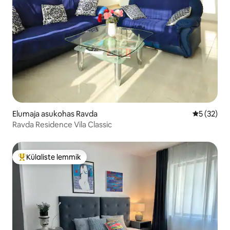
Elumaja asukohas Ravda
Keskmine 
5 (32)
Ravda Residence Vila Classic
Külaliste lemmik
Külaliste suur lemmik