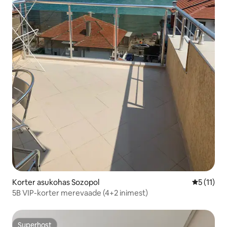
Korter asukohas Sozopol
Keskmine 
5 (11)
5B VIP-korter merevaade (4+2 inimest)
Superhost