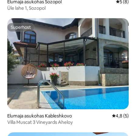
Elumaja asukohas Sozopol
Keskmine
5 (8)
Üle lahe 1, Sozopol
Superhost
Superhost
Elumaja asukohas Kableshkovo
Keskmine h
4,8 (5)
Villa Muscat 3 Vineyards Aheloy