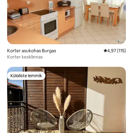
Korter asukohas Burgas
Keskmine hinn
4,97 (115)
Korter kesklinnas
Külaliste lemmik
Külaliste lemmik