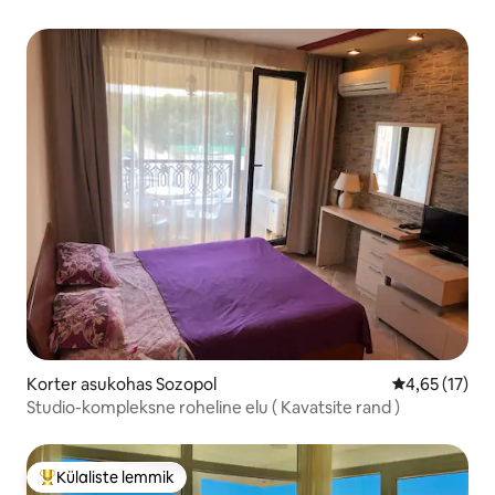
Korter asukohas Sozopol
Keskmine hin
4,65 (17)
Studio-kompleksne roheline elu ( Kavatsite rand )
Külaliste lemmik
Külaliste suur lemmik