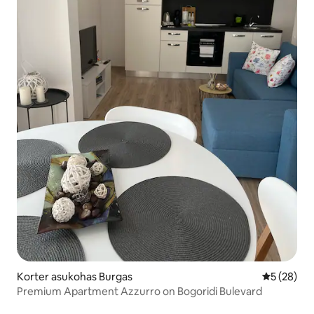
Korter asukohas Burgas
Keskmine h
5 (28)
Premium Apartment Azzurro on Bogoridi Bulevard