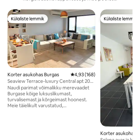
Külaliste lemmik
Külaliste lemmik
Külaliste lemmik
Külaliste lemmik
Korter asukohas Burgas
Keskmine hinnang 4,93/5, 168 h
4,93 (168)
Seaview Terrace-luxury Central apt 200
m rannast
Naudi parimat võimalikku merevaadet
Burgase kõige luksuslikumast,
turvalisemast ja kõrgeimast hoonest.
Meie täielikult varustatud,
kliimaseadmega varustatud, 2
magamistoaga korter asub 200 m
kaugusel rannast, mahutab mugavalt
5 inimest ning sellest avaneb
Korter asukohas 
hingematvalt kaunis vaade ja seal on
Solana avar ja kaa