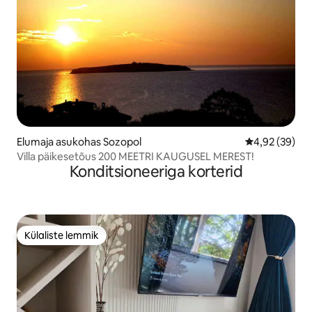
Elumaja asukohas Sozopol
Keskmine hinn
4,92 (39)
Villa päikesetõus 200 MEETRI KAUGUSEL MEREST!
Konditsioneeriga korterid
Külaliste lemmik
Külaliste lemmik