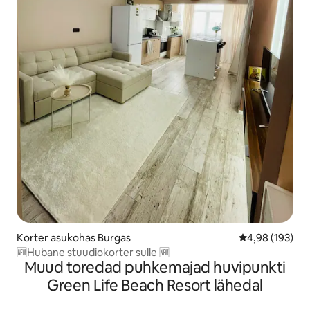
Korter asukohas Burgas
Keskmine hinn
4,98 (193)
🆕Hubane stuudiokorter sulle 🆕
Muud toredad puhkemajad huvipunkti
Green Life Beach Resort lähedal