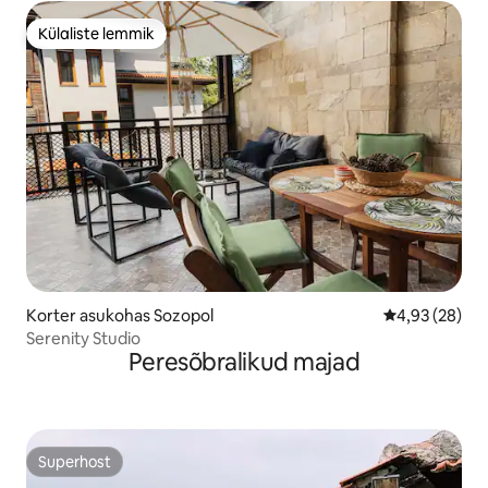
Külaliste lemmik
Külaliste lemmik
Korter asukohas Sozopol
Keskmine hinn
4,93 (28)
Serenity Studio
Peresõbralikud majad
Superhost
Superhost