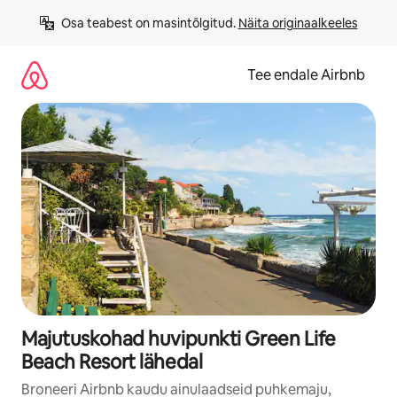
Liigu
Osa teabest on masintõlgitud. 
Näita originaalkeeles
sisu
juurde
Tee endale Airbnb
Majutuskohad huvipunkti Green Life
Beach Resort lähedal
Broneeri Airbnb kaudu ainulaadseid puhkemaju,