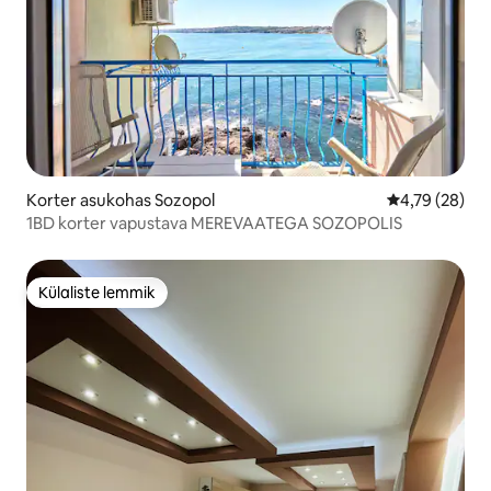
Korter asukohas Sozopol
Keskmine hin
4,79 (28)
1BD korter vapustava MEREVAATEGA SOZOPOLIS
Külaliste lemmik
Külaliste lemmik