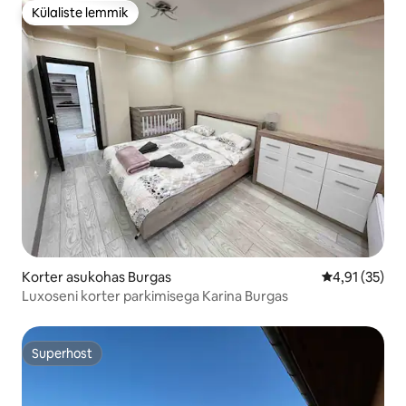
Külaliste lemmik
Külaliste lemmik
Korter asukohas Burgas
Keskmine hin
4,91 (35)
Luxoseni korter parkimisega Karina Burgas
Superhost
Superhost