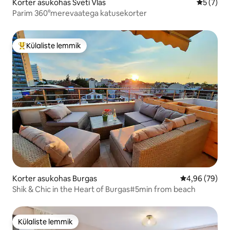
Korter asukohas Sveti Vlas
Keskmine
5 (7)
Parim 360°merevaatega katusekorter
Külaliste lemmik
Külaliste suur lemmik
Korter asukohas Burgas
Keskmine hinn
4,96 (79)
Shik & Chic in the Heart of Burgas#5min from beach
Külaliste lemmik
Külaliste lemmik