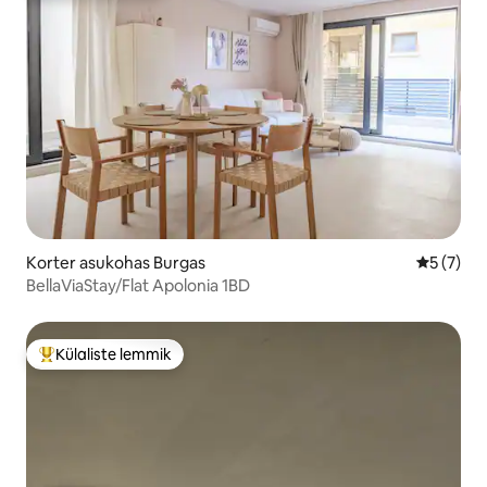
Korter asukohas Burgas
Keskmine
5 (7)
BellaViaStay/Flat Apolonia 1BD
Külaliste lemmik
Külaliste suur lemmik