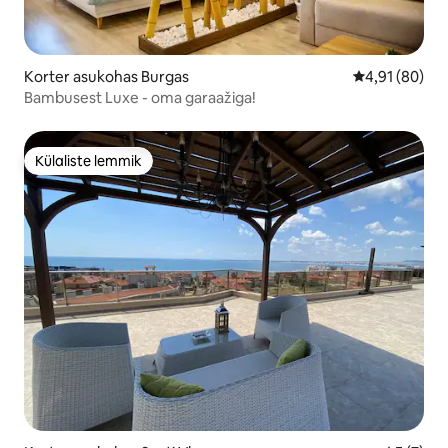
Korter asukohas Burgas
Keskmine hin
4,91 (80)
Bambusest Luxe - oma garaažiga!
Külaliste lemmik
Külaliste lemmik