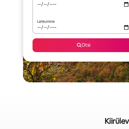
Lahkumine
Otsi
Kiirül