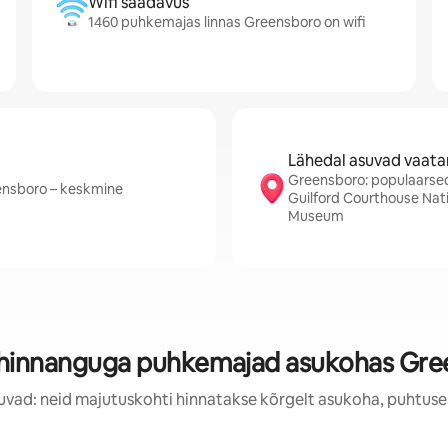
Wifi saadavus
1460 puhkemajas linnas Greensboro on wifi
Lähedal asuvad vaat
Greensboro: populaarsed
eensboro – keskmine
Guilford Courthouse Natio
Museum
 hinnanguga puhkemajad asukohas Gre
uvad: neid majutuskohti hinnatakse kõrgelt asukoha, puhtuse