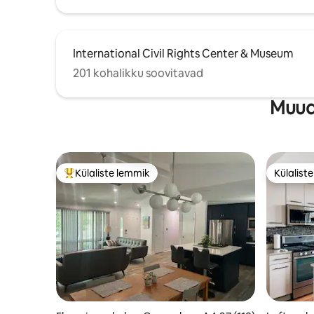
International Civil Rights Center & Museum
201 kohalikku soovitavad
Muud
Külaliste lemmik
Külalist
Külaliste suur lemmik
Külalist