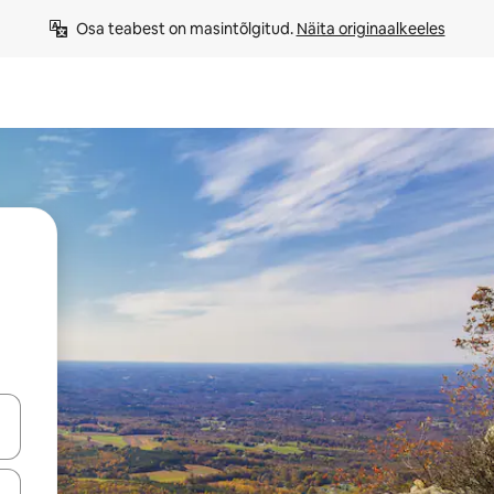
Osa teabest on masintõlgitud. 
Näita originaalkeeles
ahvidega või puuduta või tõmba mööda ekraani.