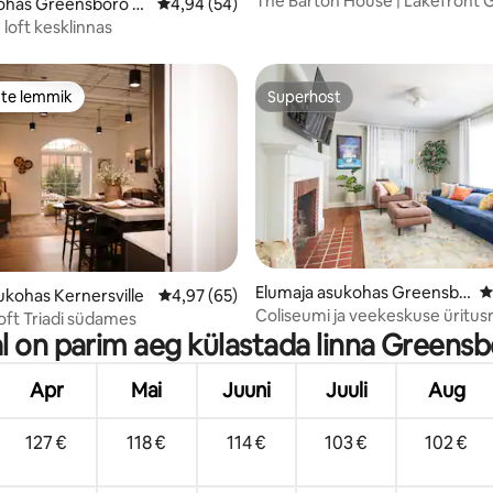
The Barton House | Lakefront 
5, 118 hinnangut
ohas Greensboro k
Keskmine hinnang 4,94/5, 54 hinnangut
4,94 (54)
House
 loft kesklinnas
ste lemmik
Superhost
e suur lemmik
Superhost
/5, 36 hinnangut
Elumaja asukohas Greensbo
K
ukohas Kernersville
Keskmine hinnang 4,97/5, 65 hinnangut
4,97 (65)
ro
Coliseumi ja veekeskuse üritusr
loft Triadi südames
al on parim aeg külastada linna Greens
Apr
Mai
Juuni
Juuli
Aug
127 €
118 €
114 €
103 €
102 €