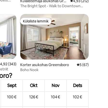
Guest
Külalistemaja asukohas Gree
Keskmine hinnang 4,93
4,93 (212)
nsboro
The Bright Spot - Walk to Downtown
Greensboro
Külaliste lemmik
Külaliste lemmik
eskmine hinnang 4,92/5, 343 hinnangut
4,92 (343)
Korter asukohas Greensboro
Keskmine hinnang 
5 (67)
etriit
Boho Nook
boro?
Sept
Okt
Nov
Dets
100 €
126 €
104 €
102 €