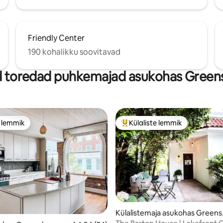
Friendly Center
190 kohalikku soovitavad
 toredad puhkemajad asukohas Green
e lemmik
Külaliste lemmik
e lemmik
Külaliste suur lemmik
Külalistemaja asukohas Greens
oro