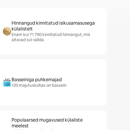
Hinnangud kinnitatud isikusamasusega
külalistelt
Enam kui 71 790 kinnitatud hinnangut, mis
aitavad sul valida
Basseiniga puhkemajad
130 majutuskohas on bassein
Populaarsed mugavused külaliste
meelest