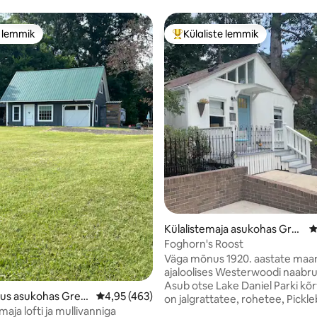
e lemmik
Külaliste lemmik
e lemmik
Külaliste suur lemmik
Külalistemaja asukohas Gre
K
ensboro
Foghorn's Roost
Väga mõnus 1920. aastate maa
ajaloolises Westerwoodi naabr
Asub otse Lake Daniel Parki kõr
5, 186 hinnangut
tus asukohas Gree
Keskmine hinnang 4,95/5, 463 hinnangut
4,95 (463)
on jalgrattatee, rohetee, Pickleb
aja lofti ja mullivanniga
väljakud ja palju muud. Viie minu