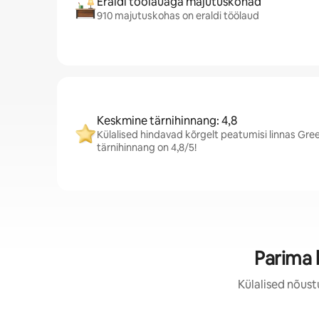
Eraldi töölauaga majutuskohad
910 majutuskohas on eraldi töölaud
Keskmine tärnihinnang: 4,8
Külalised hindavad kõrgelt peatumisi linnas Gr
tärnihinnang on 4,8/5!
Parima
Külalised nõust