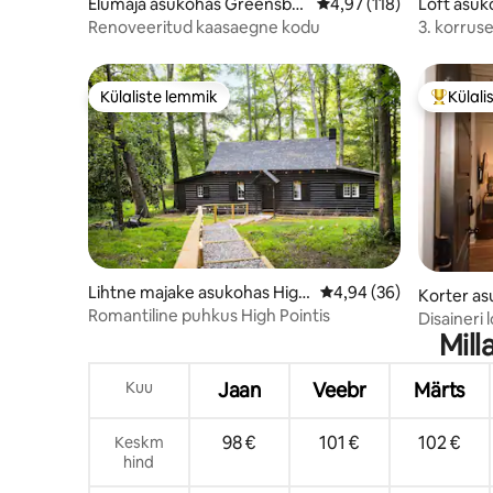
Elumaja asukohas Greensbor
Keskmine hinnang 4,97/
4,97 (118)
Loft asuk
o
esklinn
Renoveeritud kaasaegne kodu
3. korruse
Külaliste lemmik
Külali
Külaliste lemmik
Külalist
Lihtne majake asukohas High
Keskmine hinnang 4,94
4,94 (36)
Korter as
Point
Romantiline puhkus High Pointis
Disaineri 
Mill
Kuu
Jaan
Veebr
Märts
98 €
101 €
102 €
Keskm
hind