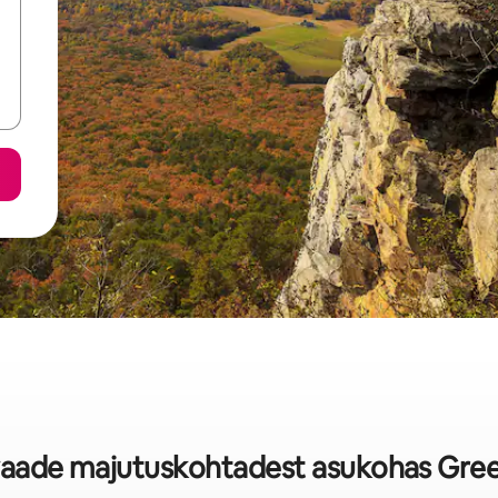
evaade majutuskohtadest asukohas Gre