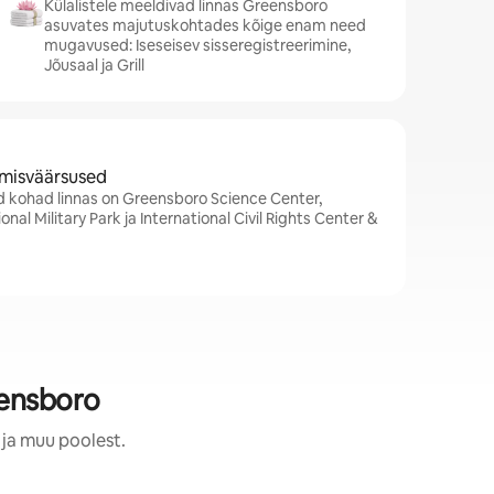
Külalistele meeldivad linnas Greensboro
asuvates majutuskohtades kõige enam need
mugavused: Iseseisev sisseregistreerimine,
Jõusaal ja Grill
amisväärsused
 kohad linnas on Greensboro Science Center,
nal Military Park ja International Civil Rights Center &
ensboro
 ja muu poolest.