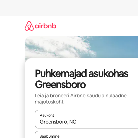
Liigu
sisu
juurde
Puhkemajad asukohas
Greensboro
Leia ja broneeri Airbnb kaudu ainulaadne
majutuskoht
Asukoht
Kui tulemused on kuvatud, liigu ekraanil noolekl
Saabumine