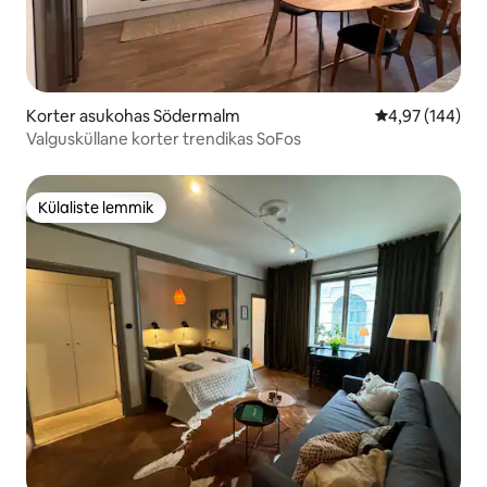
Korter asukohas Södermalm
Keskmine hinna
4,97 (144)
Valgusküllane korter trendikas SoFos
Külaliste lemmik
Külaliste lemmik