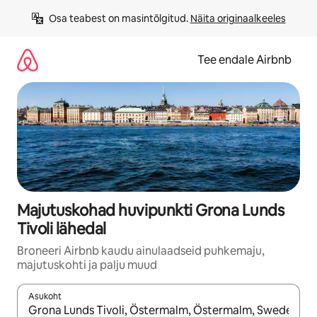
Liigu
Osa teabest on masintõlgitud. 
Näita originaalkeeles
sisu
juurde
Tee endale Airbnb
Majutuskohad huvipunkti Grona Lunds
Tivoli lähedal
Broneeri Airbnb kaudu ainulaadseid puhkemaju,
majutuskohti ja palju muud
Asukoht
Kui tulemused on kuvatud, liigu ekraanil nooleklahvidega või 