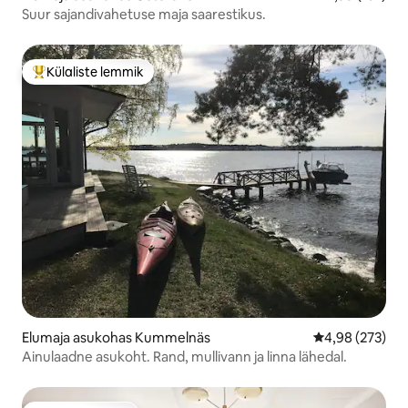
Suur sajandivahetuse maja saarestikus.
Külaliste lemmik
Külaliste suur lemmik
Elumaja asukohas Kummelnäs
Keskmine hinna
4,98 (273)
Ainulaadne asukoht. Rand, mullivann ja linna lähedal.