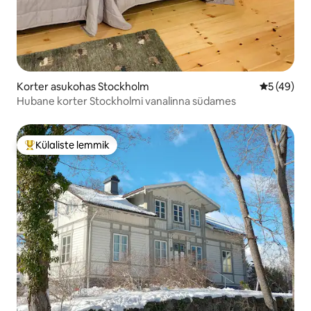
Korter asukohas Stockholm
Keskmine 
5 (49)
Hubane korter Stockholmi vanalinna südames
Külaliste lemmik
Külaliste suur lemmik