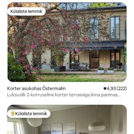
Külaliste lemmik
Külaliste lemmik
Korter asukohas Östermalm
Keskmine hinn
4,93 (222)
Luksuslik 2-korruseline korter terrassiga linna parimas
osas
Külaliste lemmik
Külaliste suur lemmik