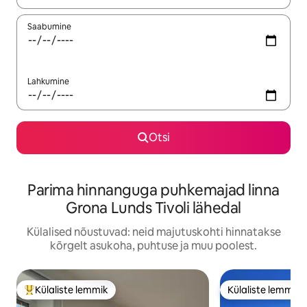
Saabumine
Lahkumine
Otsi
Parima hinnanguga puhkemajad linna
Grona Lunds Tivoli lähedal
Külalised nõustuvad: neid majutuskohti hinnatakse
kõrgelt asukoha, puhtuse ja muu poolest.
Külaliste lemmik
Külaliste lemmik
Külaliste suur lemmik
Külaliste lemmik