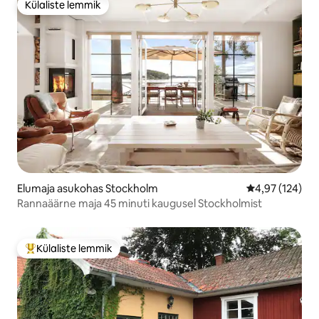
Külaliste lemmik
Külaliste lemmik
Elumaja asukohas Stockholm
Keskmine hinn
4,97 (124)
Rannaäärne maja 45 minuti kaugusel Stockholmist
Külaliste lemmik
Külaliste suur lemmik