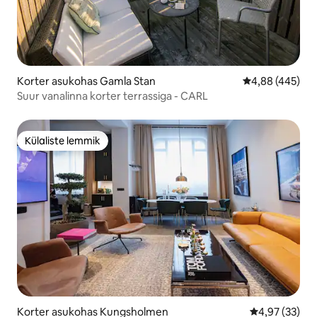
Korter asukohas Gamla Stan
Keskmine hinna
4,88 (445)
Suur vanalinna korter terrassiga - CARL
Külaliste lemmik
Külaliste lemmik
Korter asukohas Kungsholmen
Keskmine hin
4,97 (33)