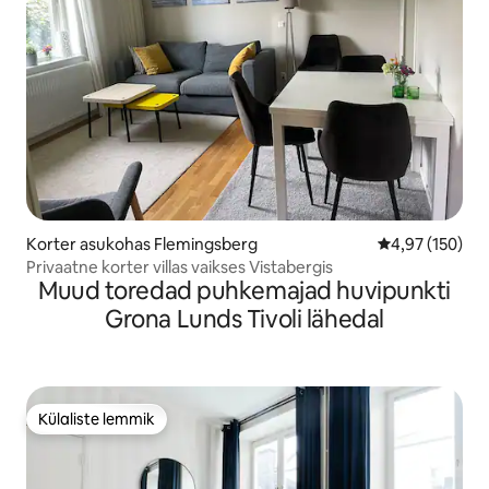
Korter asukohas Flemingsberg
Keskmine hinn
4,97 (150)
Privaatne korter villas vaikses Vistabergis
Muud toredad puhkemajad huvipunkti
Grona Lunds Tivoli lähedal
Külaliste lemmik
Külaliste lemmik