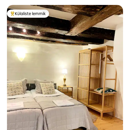
Külaliste lemmik
Külaliste suur lemmik