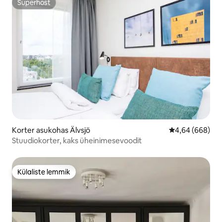
Superhost
Superhost
Korter asukohas Älvsjö
Keskmine hinna
4,64 (668)
Stuudiokorter, kaks üheinimesevoodit
Külaliste lemmik
Külaliste lemmik