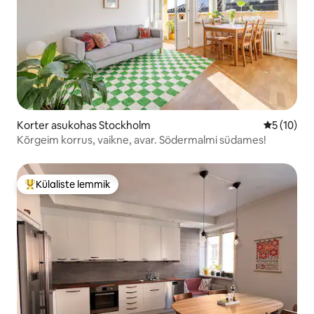
Korter asukohas Stockholm
Keskmine 
5 (10)
Kõrgeim korrus, vaikne, avar. Södermalmi südames!
Külaliste lemmik
Külaliste suur lemmik