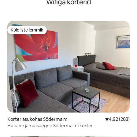
Wifiga korterid
Külaliste lemmik
Külaliste lemmik
Korter asukohas Södermalm
Keskmine hinna
4,92 (203)
Hubane ja kaasaegne Södermalmi korter