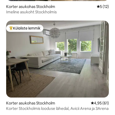
Korter asukohas Stockholm
Keskmine 
5 (12)
Imeline asukoht Stockholmis
Külaliste lemmik
Külaliste suur lemmik
Korter asukohas Stockholm
Keskmine hin
4,95 (61)
Korter Stockholmis looduse lähedal, Avicii Arena ja 3Arena