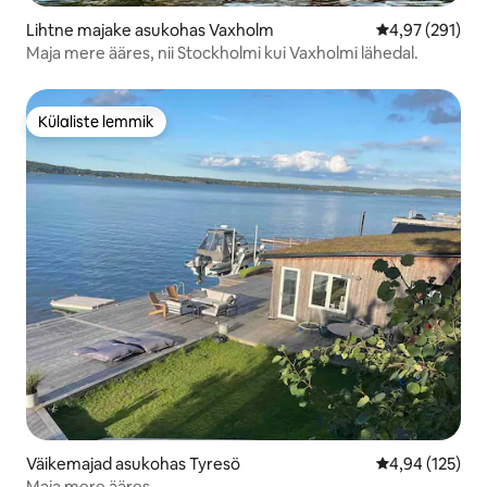
Lihtne majake asukohas Vaxholm
Keskmine hinn
4,97 (291)
Maja mere ääres, nii Stockholmi kui Vaxholmi lähedal.
Külaliste lemmik
Külaliste lemmik
Väikemajad asukohas Tyresö
Keskmine hinn
4,94 (125)
Maja mere ääres