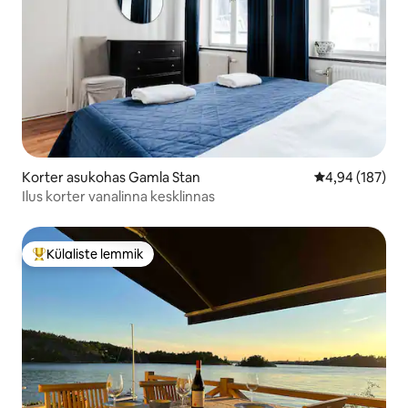
Korter asukohas Gamla Stan
Keskmine hinn
4,94 (187)
Ilus korter vanalinna kesklinnas
Külaliste lemmik
Külaliste suur lemmik