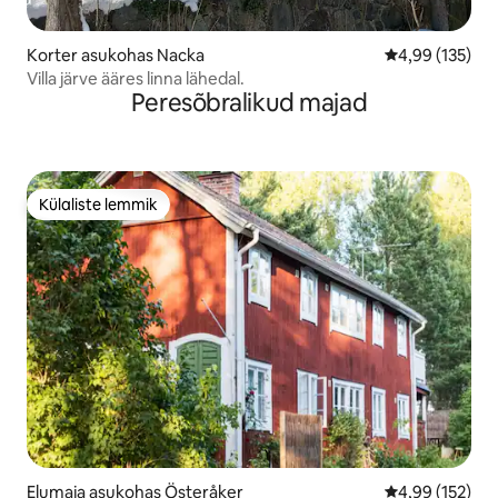
Korter asukohas Nacka
Keskmine hinn
4,99 (135)
Villa järve ääres linna lähedal.
Peresõbralikud majad
Külaliste lemmik
Külaliste lemmik
Elumaja asukohas Österåker
Keskmine hinn
4,99 (152)