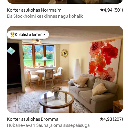
Korter asukohas Norrmalm
Keskmine hinn
4,94 (501)
Ela Stockholmi kesklinnas nagu kohalik
Külaliste lemmik
Külaliste suur lemmik
Korter asukohas Bromma
Keskmine hinna
4,93 (207)
Hubane+avar! Sauna ja oma sissepääsuga