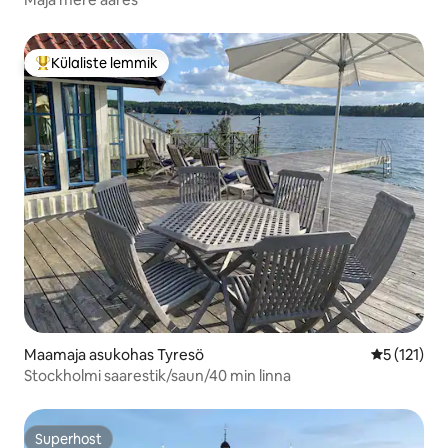
Külaliste lemmik
Külaliste suur lemmik
Maamaja asukohas Tyresö
Keskmine h
5 (121)
Stockholmi saarestik/saun/40 min linna
Superhost
Superhost