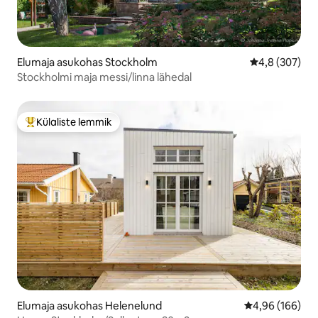
Elumaja asukohas Stockholm
Keskmine hinn
4,8 (307)
Stockholmi maja messi/linna lähedal
Külaliste lemmik
Külaliste suur lemmik
Elumaja asukohas Helenelund
Keskmine hinna
4,96 (166)