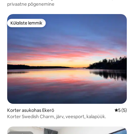
privaatne põgenemine
Külaliste lemmik
Külaliste lemmik
Korter asukohas Ekerö
Keskmine
5 (5)
Korter Swedish Charm, järv, veesport, kalapüük.