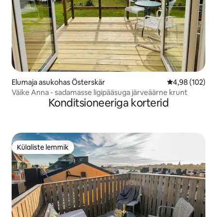
Elumaja asukohas Österskär
Keskmine hinn
4,98 (102)
Väike Anna - sadamasse ligipääsuga järveäärne krunt
Konditsioneeriga korterid
Külaliste lemmik
Külaliste lemmik