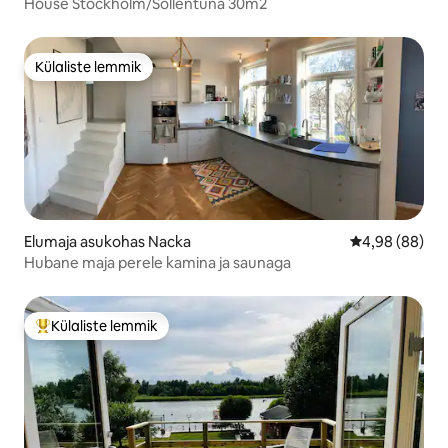
House Stockholm/Sollentuna 30m2
Külaliste lemmik
Külaliste lemmik
Elumaja asukohas Nacka
Keskmine hinn
4,98 (88)
Hubane maja perele kamina ja saunaga
Külaliste lemmik
Külaliste suur lemmik