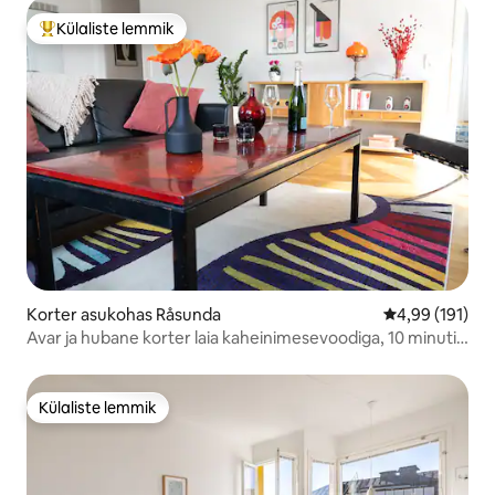
Külaliste lemmik
Külaliste suur lemmik
Korter asukohas Råsunda
Keskmine hinn
4,99 (191)
Avar ja hubane korter laia kaheinimesevoodiga, 10 minuti
kaugusel linnast
Külaliste lemmik
Külaliste lemmik