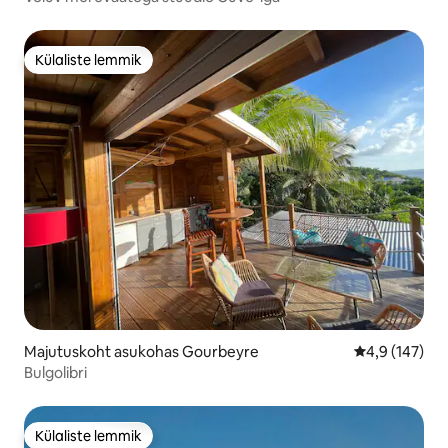
Külaliste lemmik
Külaliste lemmik
Majutuskoht asukohas Gourbeyre
Keskmine hin
4,9 (147)
Bulgolibri
Külaliste lemmik
Külaliste lemmik