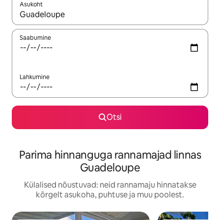
Asukoht
Kui tulemused on kuvatud, liigu ekraanil nooleklahvidega või 
Saabumine
Lahkumine
Otsi
Parima hinnanguga rannamajad linnas
Guadeloupe
Külalised nõustuvad: neid rannamaju hinnatakse
kõrgelt asukoha, puhtuse ja muu poolest.