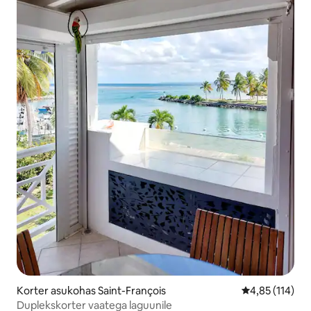
Korter asukohas Saint-François
Keskmine hinn
4,85 (114)
Duplekskorter vaatega laguunile