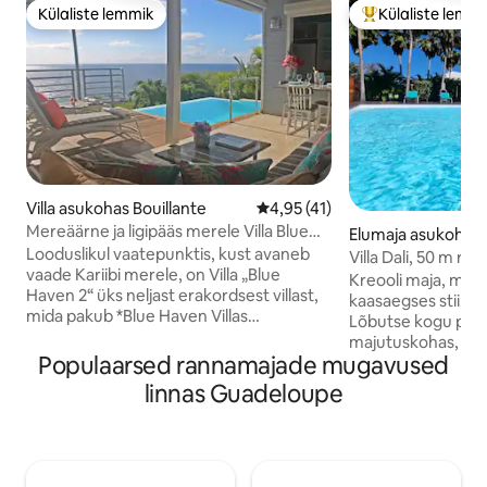
Külaliste lemmik
Külaliste lemm
Külaliste lemmik
Külaliste suur le
Villa asukohas Bouillante
Keskmine hinnang 4,95/5, 41 
4,95 (41)
Mereäärne ja ligipääs merele Villa Blue
Elumaja asukohas 
Haven 2
Looduslikul vaatepunktis, kust avaneb
e
Villa Dali, 50 m ran
vaade Kariibi merele, on Villa „Blue
vahel
Kreooli maja, mis r
Haven 2“ üks neljast erakordsest villast,
kaasaegses stiilis 
mida pakub *Blue Haven Villas
Lõbutse kogu pereg
Guadeloupe*. Magamiskohad 4. Kolm
majutuskohas, mis
voodit, ideaalne paarile või väikesele
Populaarsed rannamajade mugavused
kõige ilusamate r
perele - Privaatne soolaveega infinity-
kaugusel Nogenti r
linnas Guadeloupe
bassein. - Sääsevõrgud akendel ja
autosõidu kauguse
vooditel. - 180° merevaade ja mereäärne
ja La Perle'i randa
juurdepääs ühele kõige ilusamale
autosõidu kauguse
snorgeldamiskohale, mereäärsele
ilusamast rannast
võrkkiigele, solaariumile -
Deshaie's). Villa asub troopilises pargis,