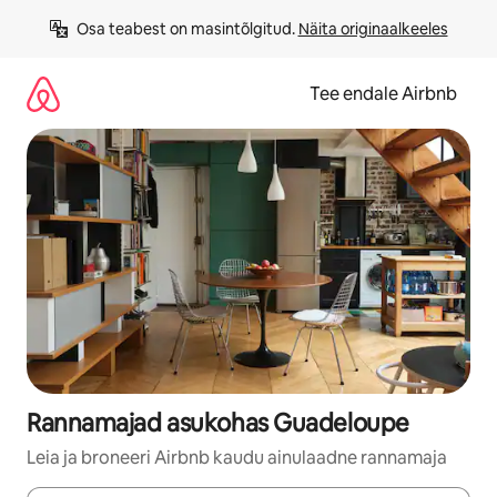
Liigu
Osa teabest on masintõlgitud. 
Näita originaalkeeles
sisu
juurde
Tee endale Airbnb
Rannamajad asukohas Guadeloupe
Leia ja broneeri Airbnb kaudu ainulaadne rannamaja