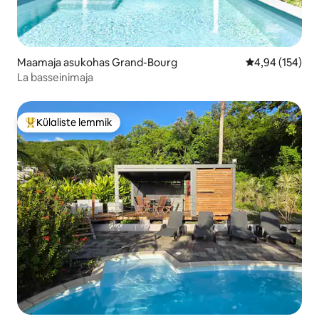
Maamaja asukohas Grand-Bourg
Keskmine hinn
4,94 (154)
La basseinimaja
Külaliste lemmik
Külaliste suur lemmik