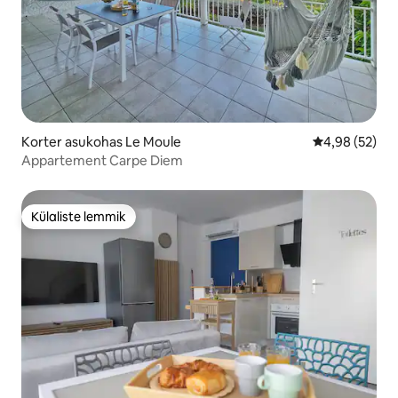
Korter asukohas Le Moule
Keskmine hinn
4,98 (52)
Appartement Carpe Diem
Külaliste lemmik
Külaliste lemmik