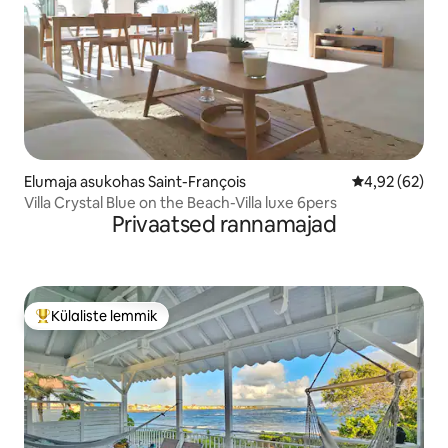
Elumaja asukohas Saint-François
Keskmine hinn
4,92 (62)
Villa Crystal Blue on the Beach-Villa luxe 6pers
Privaatsed rannamajad
Külaliste lemmik
Külaliste suur lemmik