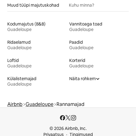
Muud tüüpi majutuskohad
Kuhu minna?
Kodumajutus (B&B)
Vannitoaga toad
Guadeloupe
Guadeloupe
Ridaelamud
Paadid
Guadeloupe
Guadeloupe
Loftid
Korterid
Guadeloupe
Guadeloupe
Külalistemajad
Näita rohkem
Guadeloupe
Airbnb
Guadeloupe
Rannamajad
© 2026 Airbnb, Inc.
Privaatsus
Tingimused