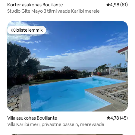
Korter asukohas Bouillante
Keskmine hin
4,98 (61)
Studio Gîte Mayo 3 tärni vaade Kariibi merele
Külaliste lemmik
Külaliste lemmik
Villa asukohas Bouillante
Keskmine hin
4,78 (45)
Villa Kariibi meri, privaatne bassein, merevaade