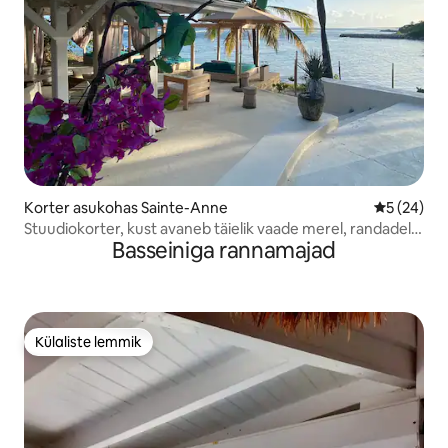
Korter asukohas Sainte-Anne
Keskmine h
5 (24)
Stuudiokorter, kust avaneb täielik vaade merel, randadele
Basseiniga rannamajad
ja basseinile – 4 tärni
Külaliste lemmik
Külaliste lemmik