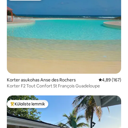
Korter asukohas Anse des Rochers
Keskmine hinna
4,89 (167)
Korter F2 Tout Confort St François Guadeloupe
Külaliste lemmik
Külaliste suur lemmik