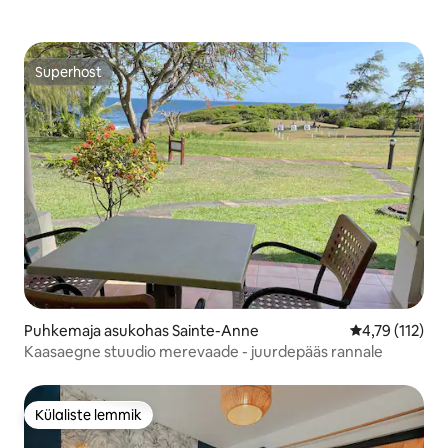
Superhost
Superhost
Puhkemaja asukohas Sainte-Anne
Keskmine hinn
4,79 (112)
Kaasaegne stuudio merevaade - juurdepääs rannale
Külaliste lemmik
Külaliste lemmik