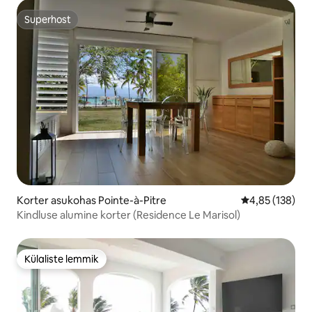
Superhost
Superhost
Korter asukohas Pointe-à-Pitre
Keskmine hinn
4,85 (138)
Kindluse alumine korter (Residence Le Marisol)
Külaliste lemmik
Külaliste lemmik