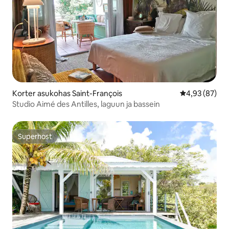
Korter asukohas Saint-François
Keskmine hinn
4,93 (87)
Studio Aimé des Antilles, laguun ja bassein
Superhost
Superhost