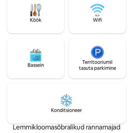
Nõudepesumasin ja pesumasin,
kus on kuningpalm
Nespresso masin - Parkimine, a-c, grill,
Basseinis olles a
wifi - snorgeldamisvarustus
hingemattev.
Köök
Wifi
Territooriumil
Bassein
tasuta parkimine
Konditsioneer
Lemmikloomasõbralikud rannamajad