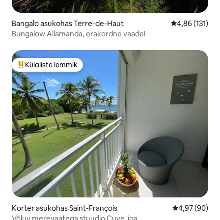
Bangalo asukohas Terre-de-Haut
Keskmine hinn
4,86 (131)
Bungalow Allamanda, erakordne vaade!
Külaliste lemmik
Külaliste suur lemmik
Korter asukohas Saint-François
Keskmine hinn
4,97 (90)
Võluv merevaatega stuudio Cuve 'iga