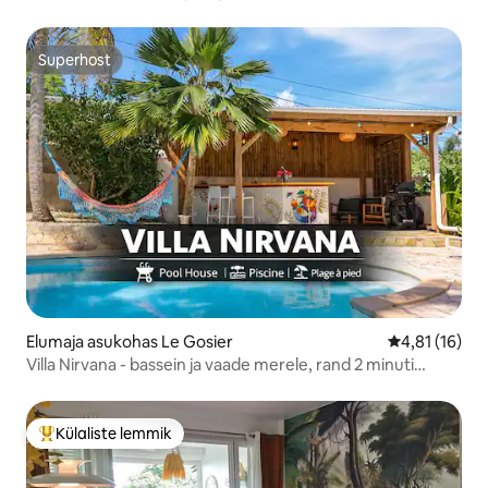
Superhost
Superhost
Elumaja asukohas Le Gosier
Keskmine hin
4,81 (16)
Villa Nirvana - bassein ja vaade merele, rand 2 minuti
kaugusel
Külaliste lemmik
Külaliste suur lemmik