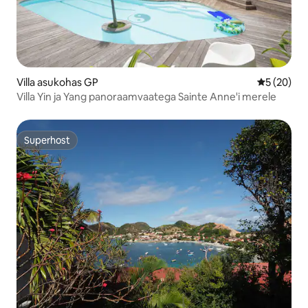
Villa asukohas GP
Keskmine h
5 (20)
Villa Yin ja Yang panoraamvaatega Sainte Anne'i merele
Superhost
Superhost