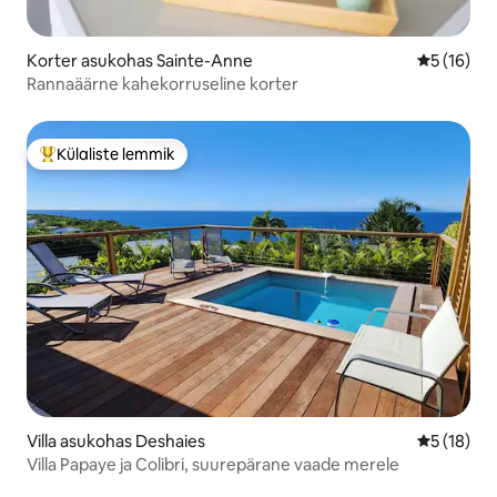
Korter asukohas Sainte-Anne
Keskmine 
5 (16)
Rannaäärne kahekorruseline korter
Külaliste lemmik
Külaliste suur lemmik
Villa asukohas Deshaies
Keskmine 
5 (18)
Villa Papaye ja Colibri, suurepärane vaade merele