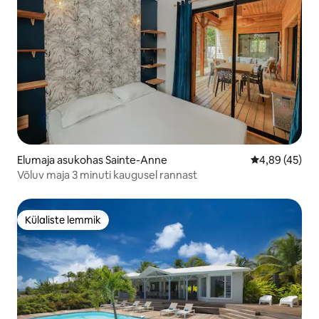
Elumaja asukohas Sainte-Anne
Keskmine hinn
4,89 (45)
Võluv maja 3 minuti kaugusel rannast
Külaliste lemmik
Külaliste lemmik