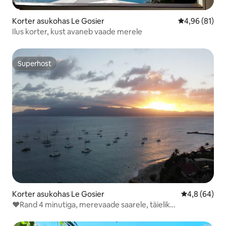
Korter asukohas Le Gosier
Keskmine hin
4,96 (81)
Ilus korter, kust avaneb vaade merele
Superhost
Superhost
Korter asukohas Le Gosier
Keskmine hin
4,8 (64)
❤Rand 4 minutiga, merevaade saarele, täielik
lõõgastumine❤