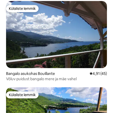
Külaliste lemmik
Külaliste lemmik
Bangalo asukohas Bouillante
Keskmine hin
4,91 (45)
Võluv puidust bangalo mere ja mäe vahel
Külaliste lemmik
Külaliste lemmik