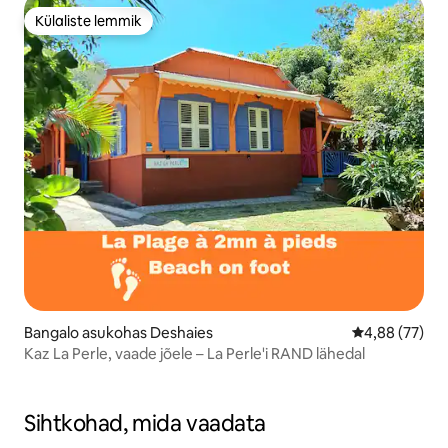
Külaliste lemmik
Külaliste lemmik
Bangalo asukohas Deshaies
Keskmine hinn
4,88 (77)
Kaz La Perle, vaade jõele – La Perle'i RAND lähedal
Sihtkohad, mida vaadata