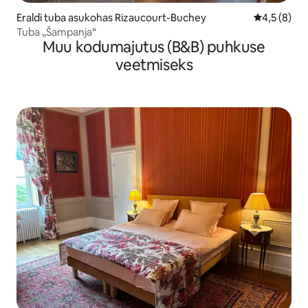
Eraldi tuba asukohas Rizaucourt-Buchey
Keskmine h
4,5 (8)
Tuba „Šampanja“
Muu kodumajutus (B&B) puhkuse
veetmiseks