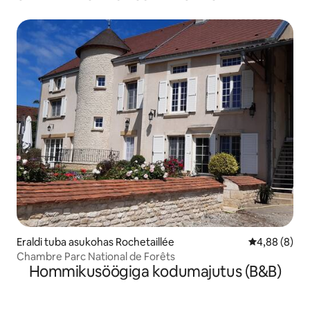
Eraldi tuba asukohas Rochetaillée
Keskmine hin
4,88 (8)
Chambre Parc National de Forêts
Hommikusöögiga kodumajutus (B&B)