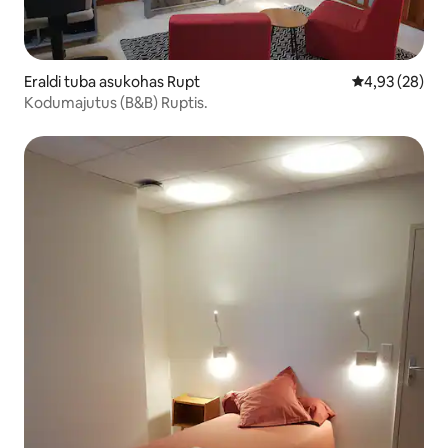
Eraldi tuba asukohas Rupt
Keskmine hinn
4,93 (28)
Kodumajutus (B&B) Ruptis.