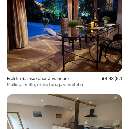
Eraldi tuba asukohas Juvancourt
Keskmine hinn
4,98 (52)
Mullid ja mullid, eraldi tuba ja vannituba