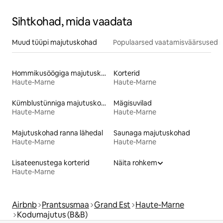
Sihtkohad, mida vaadata
Muud tüüpi majutuskohad
Populaarsed vaatamisväärsused m
Hommikusöögiga majutuskohad
Korterid
Haute-Marne
Haute-Marne
Kümblustünniga majutuskohad
Mägisuvilad
Haute-Marne
Haute-Marne
Majutuskohad ranna lähedal
Saunaga majutuskohad
Haute-Marne
Haute-Marne
Lisateenustega korterid
Näita rohkem
Haute-Marne
Airbnb
Prantsusmaa
Grand Est
Haute-Marne
Kodumajutus (B&B)