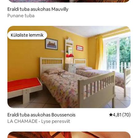
Eraldi tuba asukohas Mauvilly
Punane tuba
Külaliste lemmik
Külaliste lemmik
Eraldi tuba asukohas Boussenois
Keskmine hin
4,81 (70)
LA CHAMADE - Lyse peresviit