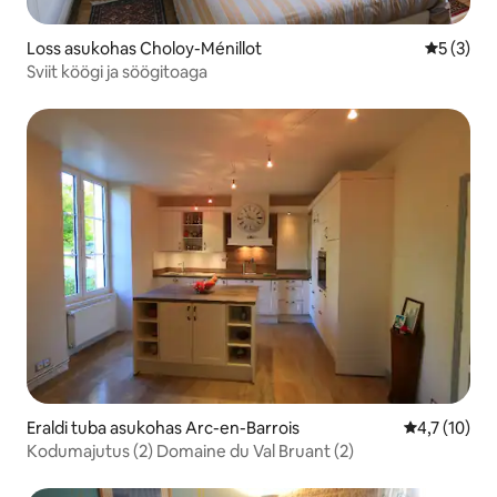
Loss asukohas Choloy-Ménillot
Keskmine
5 (3)
Sviit köögi ja söögitoaga
Eraldi tuba asukohas Arc-en-Barrois
Keskmine hi
4,7 (10)
Kodumajutus (2) Domaine du Val Bruant (2)