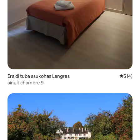
Eraldi tuba asukohas Langres
Keskmine
5 (4)
ainult chambre 9