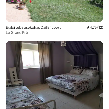
Eraldi tuba asukohas Daillancourt
Keskmine hin
4,75 (12)
Le Grand Pré