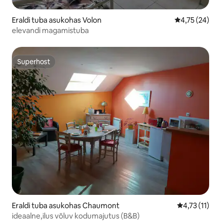
Eraldi tuba asukohas Volon
Keskmine hin
4,75 (24)
elevandi magamistuba
Superhost
Superhost
Eraldi tuba asukohas Chaumont
Keskmine hin
4,73 (11)
ideaalne,ilus võluv kodumajutus (B&B)