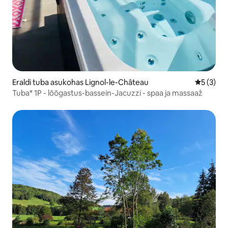
Eraldi tuba asukohas Lignol-le-Château
Keskmine
5 (3)
Tuba* 1P - lõõgastus-bassein-Jacuzzi - spaa ja massaaž