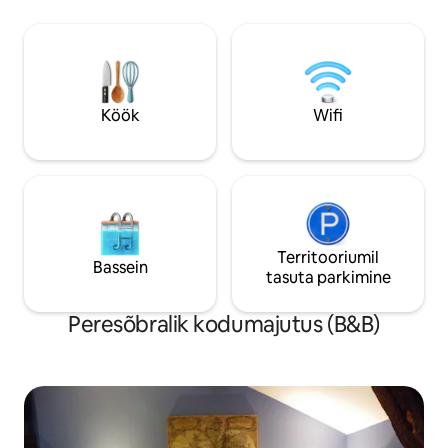
teemaksust. Hommikusööki hinna sees.
küla, lähedust Lan
Meil on hea meel majutada sind meie
d'Auberive'i, Cohon
majas ja aidata sul meie piirkonda
Fayl-Billot' punutisi. Gastronoomi
avastada.
hostel 100 m kaug
Köök
Wifi
Territooriumil
Bassein
tasuta parkimine
Peresõbralik kodumajutus (B&B)