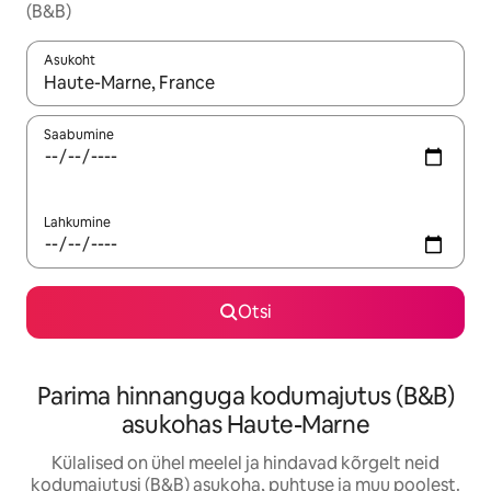
(B&B)
Asukoht
Kui tulemused on kuvatud, liigu ekraanil nooleklahvidega või 
Saabumine
Lahkumine
Otsi
Parima hinnanguga kodumajutus (B&B)
asukohas Haute-Marne
Külalised on ühel meelel ja hindavad kõrgelt neid
kodumajutusi (B&B) asukoha, puhtuse ja muu poolest.