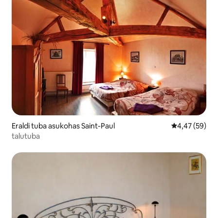
Eraldi tuba asukohas Saint-Paul
Keskmine hinn
4,47 (59)
talutuba