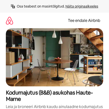
Liigu
Osa teabest on masintõlgitud. 
Näita originaalkeeles
sisu
juurde
Tee endale Airbnb
Kodumajutus (B&B) asukohas Haute-
Marne
Leia ja broneeri Airbnb kaudu ainulaadne kodumajutus