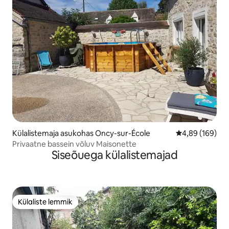
Külalistemaja asukohas Oncy-sur-École
Keskmine hinna
4,89 (169)
Privaatne bassein võluv Maisonette
Siseõuega külalistemajad
Külaliste lemmik
Külaliste lemmik