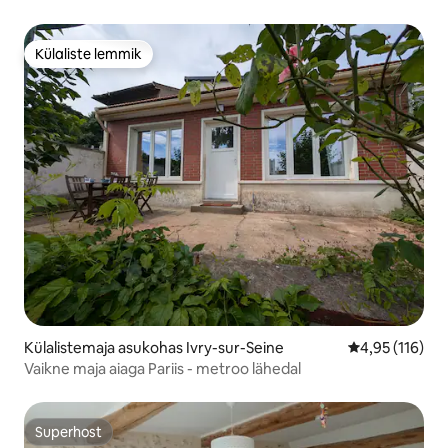
Külaliste lemmik
Külaliste lemmik
Külalistemaja asukohas Ivry-sur-Seine
Keskmine hinn
4,95 (116)
Vaikne maja aiaga Pariis - metroo lähedal
Superhost
Superhost