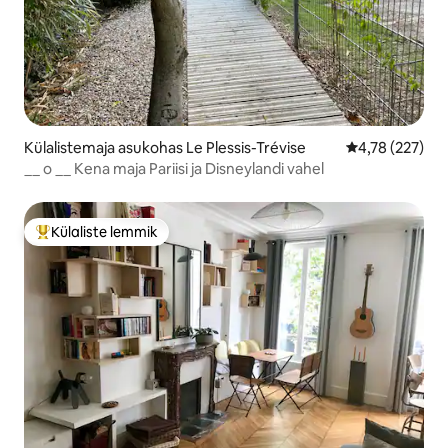
Külalistemaja asukohas Le Plessis-Trévise
Keskmine hinn
4,78 (227)
__ o __ Kena maja Pariisi ja Disneylandi vahel
Külaliste lemmik
Külaliste suur lemmik