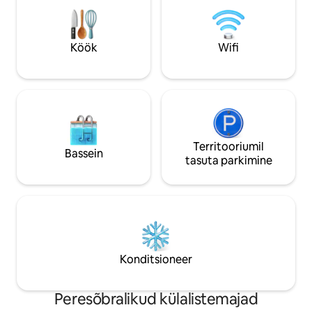
Tasuta parkimine 
Lemmikloomasõbra
paaridele, peredele 
Jaam on 12-minutil
Köök
Wifi
minutilise bussisõ
Territooriumil
Bassein
tasuta parkimine
Konditsioneer
Peresõbralikud külalistemajad