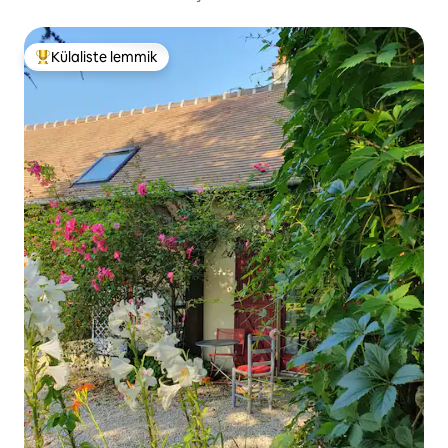
Külaliste lemmik
Külaliste suur lemmik