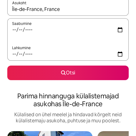
Asukoht
Kui tulemused on kuvatud, liigu ekraanil nooleklahvidega või 
Saabumine
Lahkumine
Otsi
Parima hinnanguga külalistemajad
asukohas Île-de-France
Külalised on ühel meelel ja hindavad kõrgelt neid
külalistemaju asukoha, puhtuse ja muu poolest.