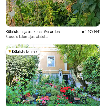
Külalistemaja asukohas Gallardon
Keskmine hinna
4,97 (144)
Stuudio talumajas, aiatuba
Külaliste lemmik
Külaliste suur lemmik