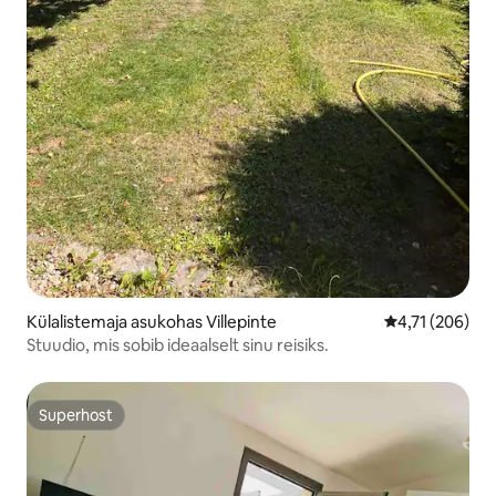
Külalistemaja asukohas Villepinte
Keskmine hinn
4,71 (206)
Stuudio, mis sobib ideaalselt sinu reisiks.
Superhost
Superhost