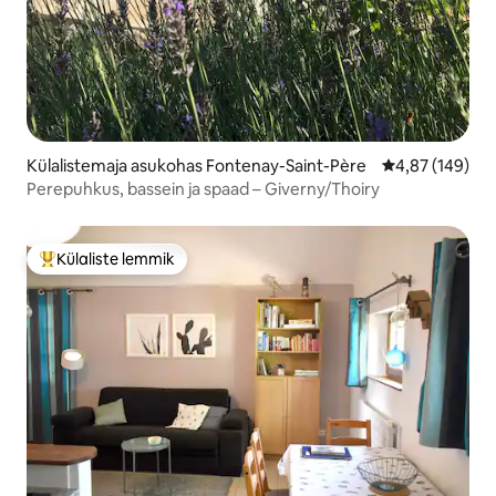
Külalistemaja asukohas Fontenay-Saint-Père
Keskmine hinna
4,87 (149)
Perepuhkus, bassein ja spaad – Giverny/Thoiry
Külaliste lemmik
Külaliste suur lemmik