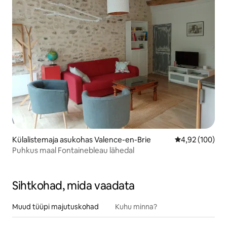
Külalistemaja asukohas Valence-en-Brie
Keskmine hinn
4,92 (100)
Puhkus maal Fontainebleau lähedal
Sihtkohad, mida vaadata
Muud tüüpi majutuskohad
Kuhu minna?