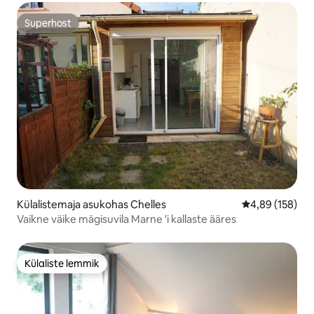
Superhost
Superhost
Külalistemaja asukohas Chelles
Keskmine hinna
4,89 (158)
Vaikne väike mägisuvila Marne 'i kallaste ääres
Külaliste lemmik
Külaliste lemmik