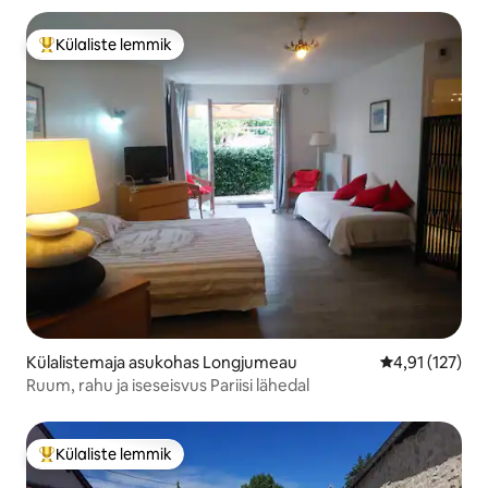
Külaliste lemmik
Külaliste suur lemmik
Külalistemaja asukohas Longjumeau
Keskmine hinn
4,91 (127)
Ruum, rahu ja iseseisvus Pariisi lähedal
Külaliste lemmik
Külaliste suur lemmik