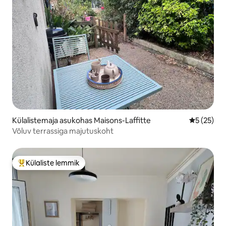
Külalistemaja asukohas Maisons-Laffitte
Keskmine 
5 (25)
Võluv terrassiga majutuskoht
Külaliste lemmik
Külaliste suur lemmik