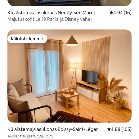
Külalistemaja asukohas Neuilly-sur-Marne
Keskmine hin
4,94 (16)
Majutuskoht Le 19 Pariisi ja Disney vahel
Külaliste lemmik
Külaliste lemmik
Külalistemaja asukohas Boissy-Saint-Léger
Keskmine hinn
4,88 (105)
Väike maja metsa ees