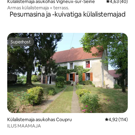
Külalistemaja asukohas Vigneux-sur-Seine
Keskmine hin
4,63 (40)
Armas külalistemaja + terrass.
Pesumasina ja -kuivatiga külalistemajad
Superhost
Superhost
Külalistemaja asukohas Coupru
Keskmine hinn
4,92 (114)
ILUS MAAMAJA