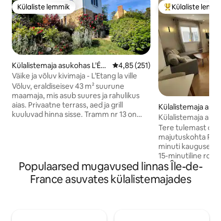
Külaliste lemmik
Külaliste lemm
Külaliste lemmik
Külaliste suur le
Külalistemaja asukohas L'Éta
Keskmine hinnang 4,85/5, 251 h
4,85 (251)
ng-la-Ville
Väike ja võluv kivimaja - L’Etang la ville
Võluv, eraldiseisev 43 m² suurune
maamaja, mis asub suures ja rahulikus
aias. Privaatne terrass, aed ja grill
Külalistemaja asuk
kuuluvad hinna sisse. Tramm nr 13 on
rouville
Külalistemaja aias P
vaid 1-minutilise jalutuskäigu kaugusel
Tere tulemast om
(L'Étang-les-Sablonsi peatus), kust
majutuskohta Parii
pääseb otse Saint-Germain-en-Layesse,
minuti kaugusel jaa
Versailles'i ja Pariisi. L'Étang-la-Ville'i
15-minutiline rongis
raudteejaamast (10 minuti jalutuskäigu
Populaarsed mugavused linnas Île-de-
See uhiuus külalist
kaugusel) väljuvad samuti otserongid
pakub ruumi, muga
France asuvates külalistemajades
Pariisi (liin L). Lähedal rahvusvahelisele
privaatne aed (600 
lütseumile ja metsanduskoolile, mis on
välisöögikohad – V
välismaalastest perede seas
pimendusega aknal
populaarsed. Mahutab 4 täiskasvanut +
ja küte – Täielikul
1 beebi (saadaval on reisivoodi).