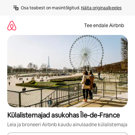
Liigu
Osa teabest on masintõlgitud. 
Näita originaalkeeles
sisu
juurde
Tee endale Airbnb
Külalistemajad asukohas Île-de-France
Leia ja broneeri Airbnb kaudu ainulaadne külalistemaja