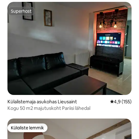
Superhost
Superhost
Külalistemaja asukohas Lieusaint
Keskmine hin
4,9 (155)
Kogu 50 m2 majutuskoht Pariisi lähedal
Külaliste lemmik
Külaliste lemmik