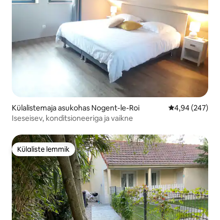
Külalistemaja asukohas Nogent-le-Roi
Keskmine hinna
4,94 (247)
Iseseisev, konditsioneeriga ja vaikne
Külaliste lemmik
Külaliste lemmik