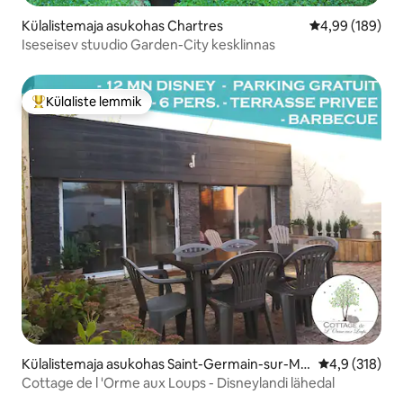
Külalistemaja asukohas Chartres
Keskmine hinna
4,99 (189)
Iseseisev stuudio Garden-City kesklinnas
Külaliste lemmik
Külaliste suur lemmik
Külalistemaja asukohas Saint-Germain-sur-Mo
Keskmine hin
4,9 (318)
rin
Cottage de l 'Orme aux Loups - Disneylandi lähedal