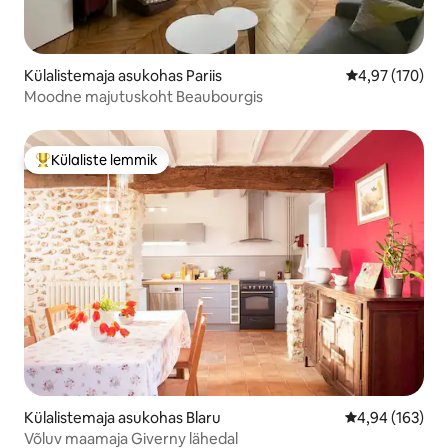
Külalistemaja asukohas Pariis
Keskmine hinn
4,97 (170)
Moodne majutuskoht Beaubourgis
Külaliste lemmik
Külaliste suur lemmik
Külalistemaja asukohas Blaru
Keskmine hinn
4,94 (163)
Võluv maamaja Giverny lähedal