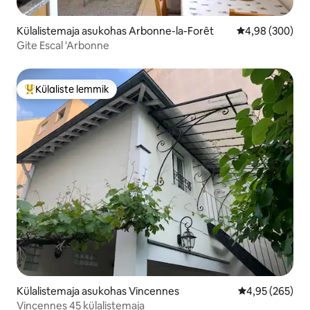
Külalistemaja asukohas Arbonne-la-Forêt
Keskmine hinna
4,98 (300)
Gite Escal 'Arbonne
Külaliste lemmik
Külaliste suur lemmik
Külalistemaja asukohas Vincennes
Keskmine hinna
4,95 (265)
Vincennes 45 külalistemaja