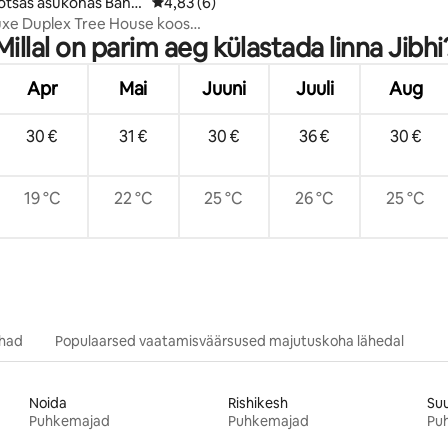
otsas asukohas Banja
Keskmine hinnang 4,83/5, 6 hinnangut
4,83 (6)
uxe Duplex Tree House koos
Millal on parim aeg külastada linna Jibhi
ga Jibhis
Apr
Mai
Juuni
Juuli
Aug
30 €
31 €
30 €
36 €
30 €
19 °C
22 °C
25 °C
26 °C
25 °C
ohad
Populaarsed vaatamisväärsused majutuskoha lähedal
Noida
Rishikesh
Su
Puhkemajad
Puhkemajad
Pu