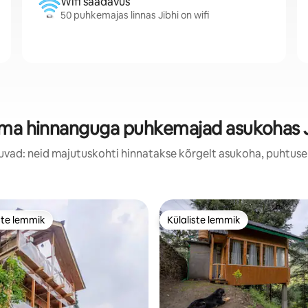
Wifi saadavus
50 puhkemajas linnas Jibhi on wifi
ima hinnanguga puhkemajad asukohas J
uvad: neid majutuskohti hinnatakse kõrgelt asukoha, puhtuse
ste lemmik
Külaliste lemmik
e suur lemmik
Külaliste lemmik