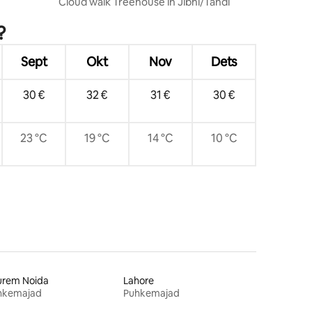
Cloud walk Treehouse in Jibhi/Tandi
?
Sept
Okt
Nov
Dets
30 €
32 €
31 €
30 €
23 °C
19 °C
14 °C
10 °C
urem Noida
Lahore
hkemajad
Puhkemajad