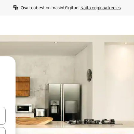
Osa teabest on masintõlgitud. 
Näita originaalkeeles
ahvidega või puuduta või tõmba mööda ekraani.