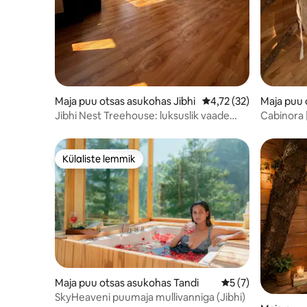
Maja puu otsas asukohas Jibhi
Keskmine hinnang 4,7
4,72 (32)
Maja puu 
Jibhi Nest Treehouse: luksuslik vaade
Cabinora 
orule
puu otsas
Külaliste lemmik
Külaliste lemmik
Maja puu otsas asukohas Tandi
Keskmine hinnang 
5 (7)
SkyHeaveni puumaja mullivanniga (Jibhi)