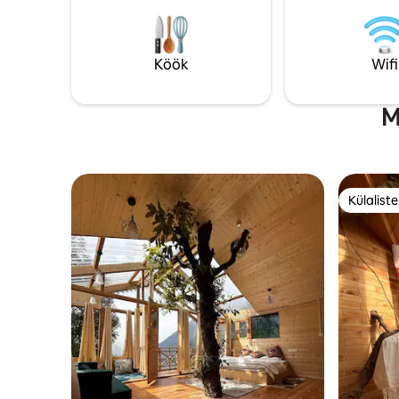
omatehtud
kui sa lo
Ideaalne 
vapustava
Köök
Wifi
metsas.
M
Külalist
Külalist