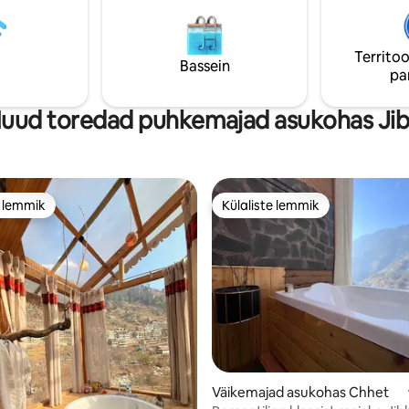
 Himachali eineid , samal ajal
obud linnaelust mägedes.
rahulikuks puhkuseks
Territoo
te Himaalaja vaadetega
Bassein
pa
uud toredad puhkemajad asukohas Jib
e lemmik
Külaliste lemmik
e lemmik
Külaliste lemmik
Väikemajad asukohas Chhet