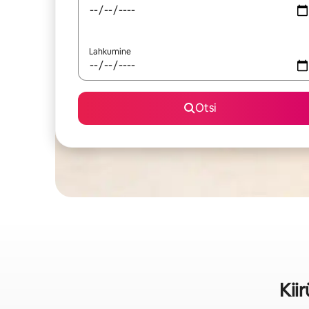
Lahkumine
Otsi
Kii