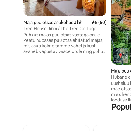
Maja puu otsas asukohas Jibhi
Keskmine hinnang 5
5 (60)
Tree House Jibhi / The Tree Cottage
Jibhi,
Puhkus majas puu otsas vaatega orule
Peatu hubases puu otsa ehitatud majas,
mis asub kolme tamme vahel ja kust
avaneb vapustav vaade orule ning puhub
jahe mägituul. Naudi oma privaatselt
rõdult tähtede vaatamist ja valmista toitu
meie aia värsketest, enamasti
Maja puu 
mahepõllumajanduslikest saadustest.
i
Hubane e
Majutuskohas on toas tamm, rahulik
majake pu
Lushali, J
looduslik ümbrus ja täielik juurdepääs
mäe otsas
meie viljapuuaiale, talule ja tööruumile.
mis ühen
Lähedal asuv mets ja küla ootavad
looduse i
jalutuskäike. Vaiksed tunnid pärast kella
Popul
pakub har
22; vali muusika on keelatud. Rahulik
kuuele Hi
puhkus looduses ja lihtne elu.🏡
majutusko
on soe pui
kaasaegs