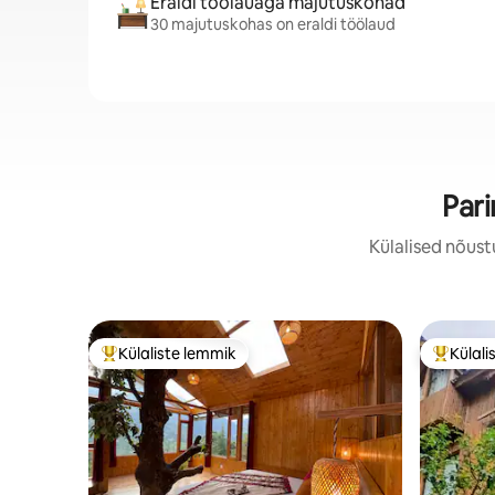
Eraldi töölauaga majutuskohad
30 majutuskohas on eraldi töölaud
Par
Külalised nõust
Külaliste lemmik
Külali
Külaliste suur lemmik
Külalist