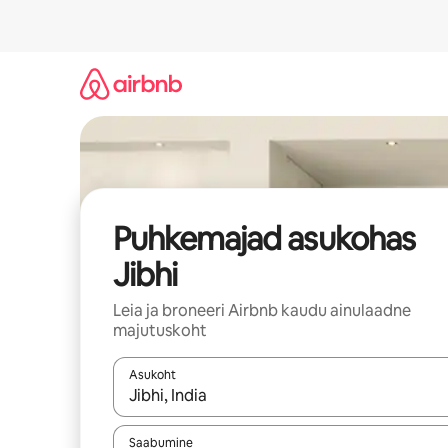
Liigu
sisu
juurde
Puhkemajad asukohas
Jibhi
Leia ja broneeri Airbnb kaudu ainulaadne
majutuskoht
Asukoht
Kui tulemused on kuvatud, liigu ekraanil noolekl
Saabumine