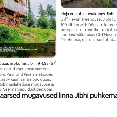
Maja puu otsas asukohas Jibhi
Cliff Hevan Treehouse, Jibhi | 
/5, 60 hinnangut
100 Mbit/s wifi: lõõgastu koos 
perega selles rahulikus majutu
Looduse süles asuv Cliff Haven
Treehouse, mis on sisustatud
kaasaegsete võimalustega. Ku
läbib sinu tuba, paneb see koht 
tundma, et elad tõeliselt läheda
loodusega. Külaelu saab igal aja
otsas asukohas Jibh
Keskmine hinnang 4,97/5, 67 hinnangut
4,97 (67)
nautida. Ümbritsetud deodaripu
raldatud vapustava vaatega
Haven Tree maja on ideaalne ko
u otsas Lushal
ibhi, Peak and Pine 'i metsades
veeta oma puhkus metsas. Täielikult
 asuv kaunis maja puu otsas,
sisustatud kahekorruseline ma
dab maalähedase mugavuse ja
paneb sind tundma selle loodus
lu. See männipuidust peidupaik
aarsed mugavused linna Jibhi puhkem
uldasi katkematuid vaateid
maalaja mäetipule. Hubases
has jookseb läbi elava puu, kus
dust interjöör, suured aknad ja
ed mugavused. Naudi Kushla