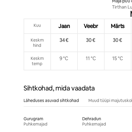
Maja puu 
r
Tirthan L
mullivanni
Kuu
Jaan
Veebr
Märts
34 €
30 €
30 €
Keskm
hind
9 °C
11 °C
15 °C
Keskm
temp
Sihtkohad, mida vaadata
Läheduses asuvad sihtkohad
Muud tüüpi majutusk
Gurugram
Dehradun
Puhkemajad
Puhkemajad