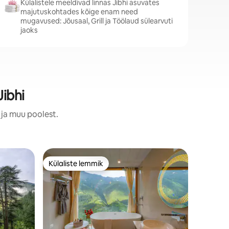
Külalistele meeldivad linnas Jibhi asuvates
majutuskohtades kõige enam need
mugavused: Jõusaal, Grill ja Töölaud sülearvuti
jaoks
ibhi
 ja muu poolest.
Talumaju
Külaliste lemmik
Külalis
Külaliste lemmik
Külalis
Into the
pesa met
“Into the
of Apple 
stunning views.” ★
Architecture ★ Pan
Forests & Mount