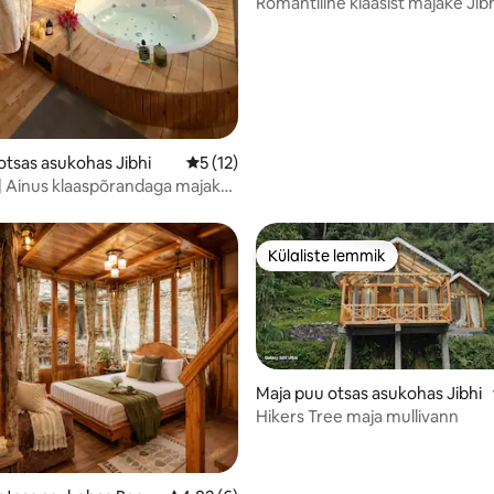
Romantiline klaasist majake Jibh
Privaatne kümblustünn
2/5, 32 hinnangut
otsas asukohas Jibhi
Keskmine hinnang 5/5, 12 hinnangut
5 (12)
| Ainus klaaspõrandaga majake
Külaliste lemmik
Külaliste lemmik
Maja puu otsas asukohas Jibhi
Hikers Tree maja mullivann
5/5, 7 hinnangut