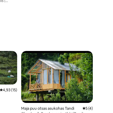
is |
Keskmine hinnang 4,93/5, 15 hinnangut
4,93 (15)
Maja puu otsas asukohas Tandi
Keskmine hinnang
5 (4)