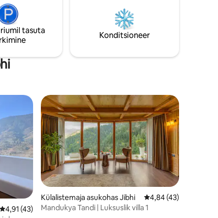
riumil tasuta
Konditsioneer
rkimine
hi
Külalistemaja asukohas Jibhi
Keskmine hinnang 4,8
4,84 (43)
Mandukya Tandi | Luksuslik villa 1
Keskmine hinnang 4,91/5, 43 hinnangut
4,91 (43)