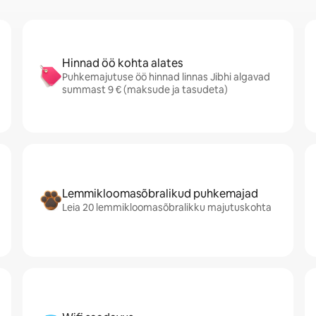
Hinnad öö kohta alates
Puhkemajutuse öö hinnad linnas Jibhi algavad
summast 9 € (maksude ja tasudeta)
Lemmikloomasõbralikud puhkemajad
Leia 20 lemmikloomasõbralikku majutuskohta