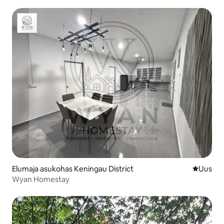
Elumaja asukohas Keningau District
Uus maju
Uus
Wyan Homestay