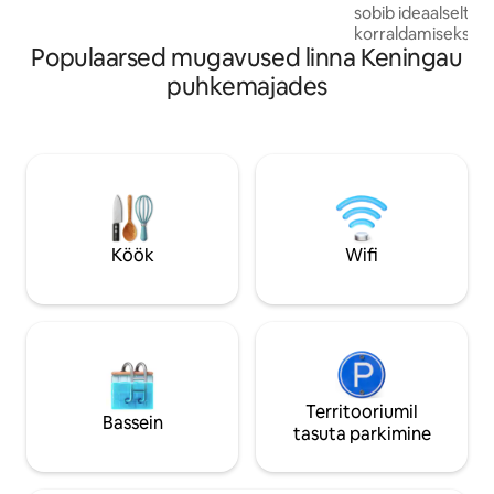
sobib ideaalselt 
vastu pidu ja pulmi 🤫 Vaiksed tunnid kell
korraldamiseks, pu
22.00-8.00 ！️Saabumine - 14.00 ！️
Populaarsed mugavused linna Keningau
stiilselt lõõgastum
Lahkumine - 12.00
tipptasemel mugavu
puhkemajades
muutes selle idea
tahes erilisteks 
elegantsi ja muga
basseinivillas, ku
erakordne. 奢华与放松的完美融合。我们
的宽敞民宿拥有私
施和充足的空间 
对、婚礼 ，或只是
Köök
Wifi
优雅与舒适，每一
的。
Territooriumil
Bassein
tasuta parkimine