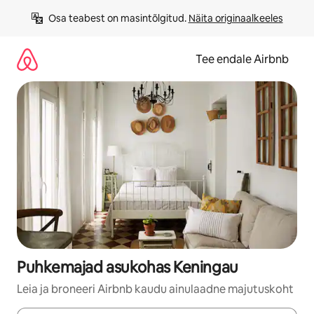
Liigu
Osa teabest on masintõlgitud. 
Näita originaalkeeles
sisu
juurde
Tee endale Airbnb
Puhkemajad asukohas Keningau
Leia ja broneeri Airbnb kaudu ainulaadne majutuskoht