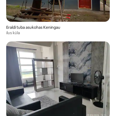
Eraldi tuba asukohas Keningau
ilus küla