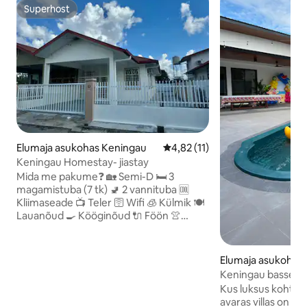
Superhost
Superhost
Elumaja asukohas Keningau
Keskmine hinnang 4,82/5, 11 
4,82 (11)
Keningau Homestay- jiastay
Mida me pakume❓ 🏡 Semi-D 🛏️ 3
magamistuba (7 tk) 🚽 2 vannituba 🆒
Kliimaseade 📺 Teler 🛜 Wifi 🧊 Külmik 🍽️
Lauanõud 🍳 Kööginõud 🔌 Föön 👚
Triikraud 🧺 Rätik 🧴 Kehapesu ja
šampoon 🚿 Veesoojendi 🍗 Grill (soovi
korral) 🪑 Õues söömine (soovi korral) 🚫
Elumaja asukohas
Lemmikloomad on keelatud Durian,
Keningau basseiniv
jakad ja mangosteenid 🚫 puuduvad 🚫
Kus luksus kohtub l
Majas suitsetamine keelatud 🚫
avaras villas on va
Ebaseaduslik tegevus puudub ✔️Võtame