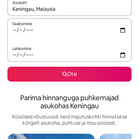
Asukoht
Kui tulemused on kuvatud, liigu ekraanil nooleklahvidega või 
Saabumine
Lahkumine
Otsi
Parima hinnanguga puhkemajad
asukohas Keningau
Külalised nõustuvad: neid majutuskohti hinnatakse
kõrgelt asukoha, puhtuse ja muu poolest.