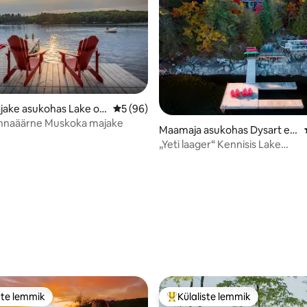
jake asukohas Lake of
Keskmine hinnang 5/5, 96 hinnangut
5 (96)
nnaäärne Muskoka majake
Maamaja asukohas Dysart et
al
„Yeti laager“ Kennisis Lake
Cottage/mullivann/saun
/5, 37 hinnangut
ste lemmik
Külaliste lemmik
e suur lemmik
Külaliste suur lemmik