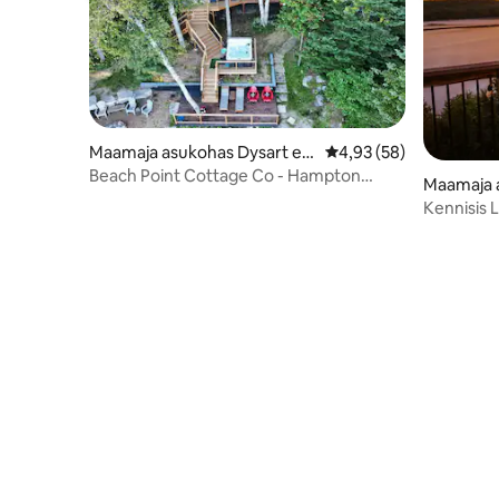
Maamaja asukohas Dysart et
Keskmine hinnang 4,93
4,93 (58)
al
Beach Point Cottage Co - Hampton
Maamaja 
House
d Others
Kennisis 
maalähed