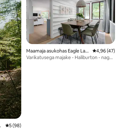
Maamaja asukohas Eagle Lak
Keskmine hinnang 4,9
4,96 (47)
e
Varikatusega majake - Haliburton - nagu
HGTV-s näha!
La
Keskmine hinnang 5/5, 98 hinnangut
5 (98)