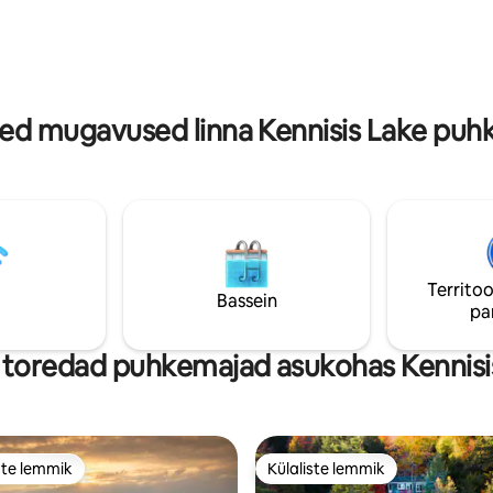
ud Kanada tualett-tarbed – kõik
saun, infrapunasaunaga joogast
0 minuti kaugusel Huntsville'i
mullivann. Või mine ja avasta kõ
t.
Muskoka pakub.
ed mugavused linna Kennisis Lake pu
Territoo
Bassein
pa
toredad puhkemajad asukohas Kennisi
ste lemmik
Külaliste lemmik
e suur lemmik
Külaliste lemmik