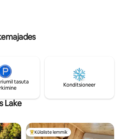
uudio ja
lisatud Provincial Parki päevapilet (*
ike, mida
nõutav on tagatisraha). Tule lõõgastuma,
laadima ja uuesti suhtlema.
hkemajades
riumil tasuta
Konditsioneer
rkimine
s Lake
Külaliste lemmik
Külaliste suur lemmik