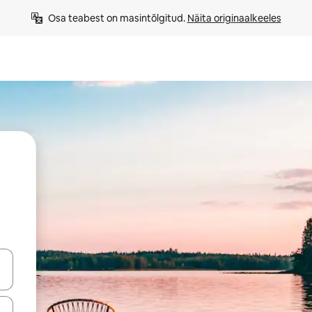
Osa teabest on masintõlgitud. 
Näita originaalkeeles
ahvidega või puuduta või tõmba mööda ekraani.