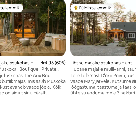
ste lemmik
Külaliste lemmik
e suur lemmik
Külaliste suur lemmik
jake asukohas Hu
Keskmine hinnang 4,95/5, 605 hinnangut
4,95 (605)
Lihtne majake asukohas Hunts
ille
uskoka | Boutique | Private
Hubane majake mullivanni, saun
a
kuuma joogastuudioga.
jutuskohas The Aux Box –
Tere tulemast D'oro Pointi, kus
s butiikmajas, mis asub Muskoka
vaade Mary järvele. Kutsume s
 kust avaneb vaade jõele. Kõik
lõõgastuma, taastuma ja taas 
 on ainult sinu päralt,
ühte sulanduma meie 3 hektari
 põhjamaise stiiliga spaa, kus
metsaseikle. Vaid umbes 3-minutilise
mullivann, külmaveevann ja
jalutuskäigu kaugusel meie om
suvel). Lühike rada viib sinu
naabruskonna rannast oleme pi
sildani, kus on lamamistoolid ja
lähedal, et nautida elavat järvee
koka jõel. Majutuskohas on
säilitada privaatne puhkus. Pea
sel valmistatud kapid, spaast
majutuskohas ja kasuta meie pr
tud vannituba ja eritellimusel
spaa mugavusi, mille hulka kuu
/5, 85 hinnangut