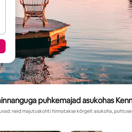
hinnanguga puhkemajad asukohas Kenni
uvad: neid majutuskohti hinnatakse kõrgelt asukoha, puhtuse