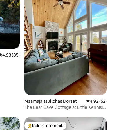
Keskmine hinnang 4,93/5, 85 hinnangut
4,93 (85)
Maamaja asukohas Dorset
Keskmine hinnang 4,9
4,92 (52)
The Bear Cave Cottage at Little Kennisis
Lake
Külaliste lemmik
Külaliste suur lemmik