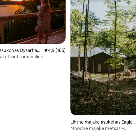
/5, 58 hinnangut
asukohas Dysart an
Keskmine hinnang 4,9/5, 185 hinnangut
4,9 (185)
Lakefront romantiline
ane luksusmaja
Lihtne majake asukohas Eagle 
ke
Moodne majake metsas +
saunapuhkuseks