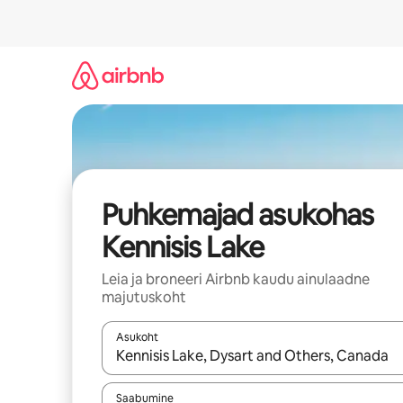
Liigu
sisu
juurde
Puhkemajad asukohas
Kennisis Lake
Leia ja broneeri Airbnb kaudu ainulaadne
majutuskoht
Asukoht
Kui tulemused on kuvatud, liigu ekraanil noolekl
Saabumine