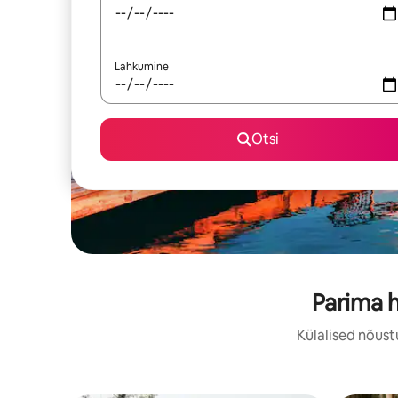
Lahkumine
Otsi
Parima 
Külalised nõust