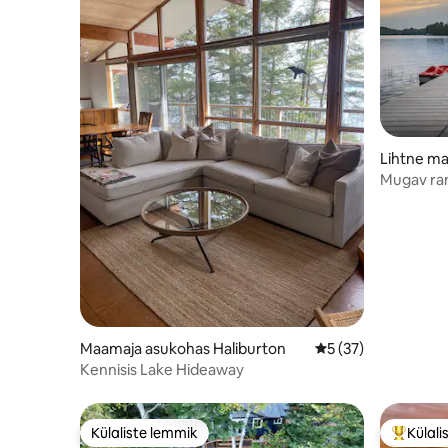
Lihtne ma
Bays
Mugav ra
Maamaja asukohas Haliburton
Keskmine hinnang 5
5 (37)
Kennisis Lake Hideaway
Külaliste lemmik
Külali
Külaliste lemmik
Külalist