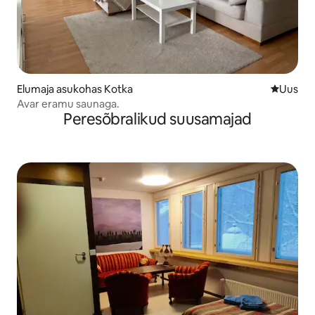
Elumaja asukohas Kotka
Uus maju
Uus
Avar eramu saunaga.
Peresõbralikud suusamajad