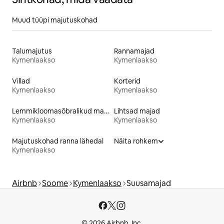
Muud tüüpi majutuskohad
Talumajutus
Rannamajad
Kymenlaakso
Kymenlaakso
Villad
Korterid
Kymenlaakso
Kymenlaakso
Lemmikloomasõbralikud majutuskohad
Lihtsad majad
Kymenlaakso
Kymenlaakso
Majutuskohad ranna lähedal
Näita rohkem
Kymenlaakso
Airbnb
Soome
Kymenlaakso
Suusamajad
© 2026 Airbnb, Inc.