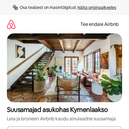
Liigu
Osa teabest on masintõlgitud. 
Näita originaalkeeles
sisu
juurde
Tee endale Airbnb
Suusamajad asukohas Kymenlaakso
Leia ja broneeri Airbnb kaudu ainulaadne suusamaja