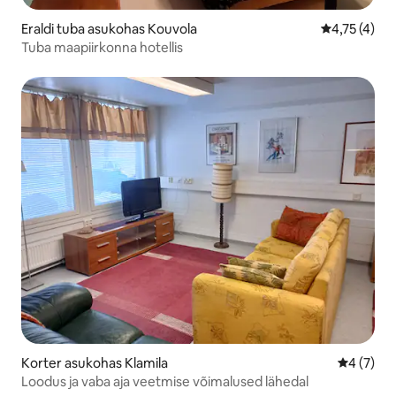
Eraldi tuba asukohas Kouvola
Keskmine hi
4,75 (4)
Tuba maapiirkonna hotellis
Korter asukohas Klamila
Keskmine
4 (7)
Loodus ja vaba aja veetmise võimalused lähedal