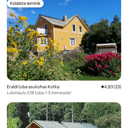
Külaliste lemmik
Külaliste lemmik
Eraldi tuba asukohas Kotka
Keskmine hin
4,83 (23)
Lokinlaulu E18 tuba 1-5 inimesele!