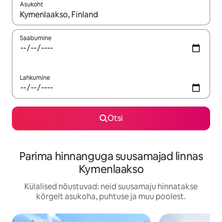
Asukoht
Kui tulemused on kuvatud, liigu ekraanil nooleklahvidega või 
Saabumine
Lahkumine
Otsi
Parima hinnanguga suusamajad linnas
Kymenlaakso
Külalised nõustuvad: neid suusamaju hinnatakse
kõrgelt asukoha, puhtuse ja muu poolest.