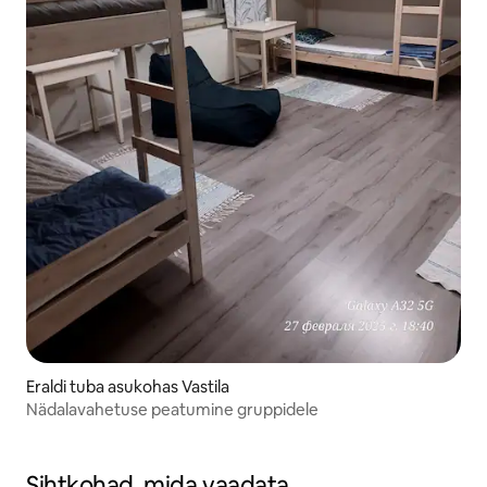
Eraldi tuba asukohas Vastila
Nädalavahetuse peatumine gruppidele
Sihtkohad, mida vaadata