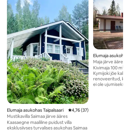
Elumaja asukohas
Maja järve ääres 
Kivimaja 100 m², 3
Kymijoki jõe kaldal
renoveeritud, kog
ei ole ujumiseks v
ainult kalapüügiks
(paat sisaldub ren
on parkla neljale a
asub Helsingist 134
Elumaja asukohas Taipalsaari
Keskmine hinnang 4,76/5, 37 h
4,76 (37)
Peterburist 280 k
Mustikavilla Saimaa järve ääres
kilomeetri kaugus
Kaasaegne maaliline puidust villa
„Disneyland“ Tykki
eksklusiivses turvalises asukohas Saimaa
veepark, restoran