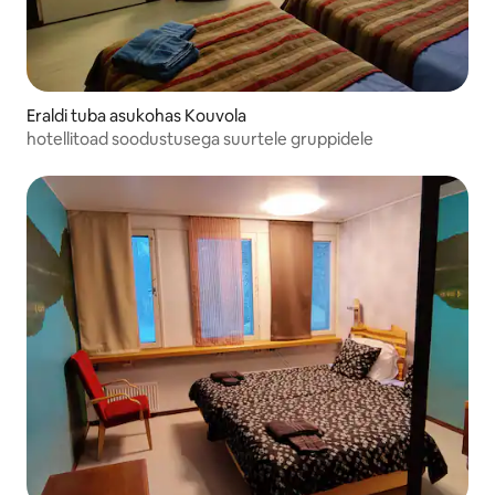
Eraldi tuba asukohas Kouvola
hotellitoad soodustusega suurtele gruppidele