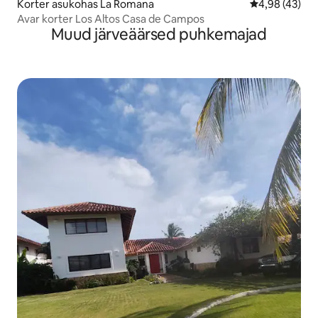
Korter asukohas La Romana
Keskmine hin
4,98 (43)
Avar korter Los Altos Casa de Campos
Muud järveäärsed puhkemajad