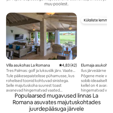
muu poolest.
Külaliste lemmik
Külaliste lemmik
Villa asukohas La Romana
Keskmine hinnang 4,83/5, 42 
4,83 (42)
Elumaja asukohas
Tres Palmas: golf ja luksuslik järv. Vaated
Ilus järveäärne 4 
ookeanile
Casa de Campos
Tule päikesepaistelisse pühamusse, kus
Põgene meie vapus
rohelised toonid kohtuvad sinistega.
sobib ideaalselt ku
Selle majutuskoha suurest toast
kellel on 4 avarat
avanevad hingematvad vaated
hingematvad vaate
Populaarsed mugavused linnas La
golfiväljakule ja rahulikule järvele ning
golfiväljakule ning
silmapiiril sädeleb ookean. Majutuskoht
Minitase rannast. 
Romana asuvates majutuskohtades
on loodud elamiseks „ideaalses ilmas“
kujundatud majutus
juurdepääsuga järvele
ning see kutsub endasse jahedaid
meie sõbralik pers