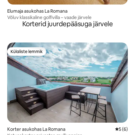
Elumaja asukohas La Romana
Võluv klassikaline golfivilla – vaade järvele
Korterid juurdepääsuga järvele
Külaliste lemmik
Külaliste lemmik
Korter asukohas La Romana
Keskmine
5 (6)