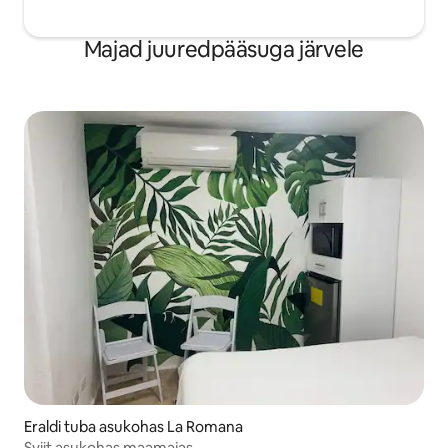
Majad juuredpääsuga järvele
Eraldi tuba asukohas La Romana
Sviit asukohas maamajas