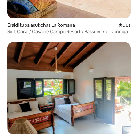
Eraldi tuba asukohas La Romana
Uus maju
Uus
Sviit Coral / Casa de Campo Resort / Bassein mullivanniga