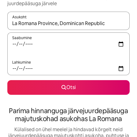
juurdepääsuga järvele
Asukoht
Kui tulemused on kuvatud, liigu ekraanil nooleklahvidega või 
Saabumine
Lahkumine
Otsi
Parima hinnanguga järvejuurdepääsuga
majutuskohad asukohas La Romana
Külalised on ühel meelel ja hindavad kõrgelt neid
järvejuurdepääsuga majutuskohti asukoha, puhtuse ja