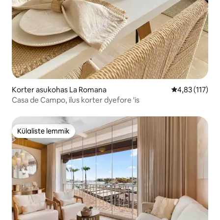
Korter asukohas La Romana
Keskmine hinn
4,83 (117)
Casa de Campo, ilus korter dyefore 'is
Külaliste lemmik
Külaliste lemmik