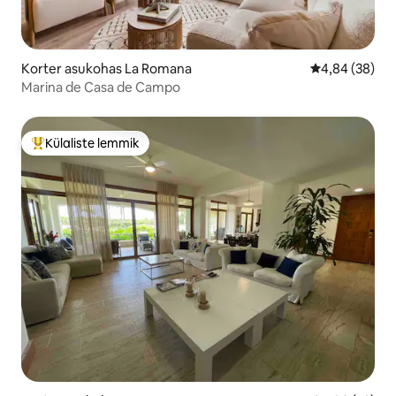
Korter asukohas La Romana
Keskmine hinn
4,84 (38)
Marina de Casa de Campo
Külaliste lemmik
Külaliste suur lemmik