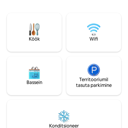
tuulehoogusid ja võimaldab sujuvat
toiduvalmistamise
liikumist siseruumidest õue ja tagasi.
sellest, kas puhka
Olenemata sellest, kas jälgid hommikust
kvaliteetaega koo
väljalööki või naudid järveäärset
lähedalasuvaid va
päikeseloojangut, on see ideaalne
ideaalne koht un
pelgupaik neile, kes soovivad nautida nii
loomiseks. Broneeri oma unistuste
golfiväljaku kui ka mere parimaid külgi.
puhkus kohe!
Köök
Wifi
Territooriumil
Bassein
tasuta parkimine
Konditsioneer