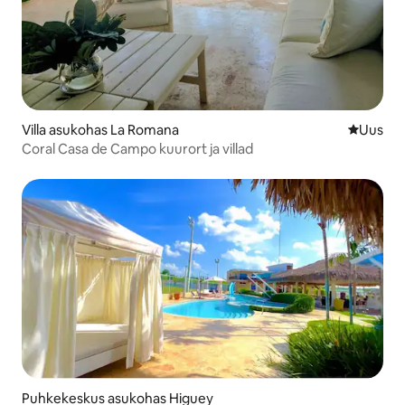
Villa asukohas La Romana
Uus maju
Uus
Coral Casa de Campo kuurort ja villad
Puhkekeskus asukohas Higuey