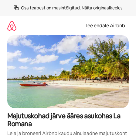
Liigu
Osa teabest on masintõlgitud. 
Näita originaalkeeles
sisu
juurde
Tee endale Airbnb
Majutuskohad järve ääres asukohas La
Romana
Leia ja broneeri Airbnb kaudu ainulaadne majutuskoht