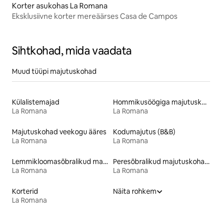
Korter asukohas La Romana
Eksklusiivne korter mereäärses Casa de Campos
Sihtkohad, mida vaadata
Muud tüüpi majutuskohad
Külalistemajad
Hommikusöögiga majutuskohad
La Romana
La Romana
Majutuskohad veekogu ääres
Kodumajutus (B&B)
La Romana
La Romana
Lemmikloomasõbralikud majutuskohad
Peresõbralikud majutuskohad
La Romana
La Romana
Korterid
Näita rohkem
La Romana