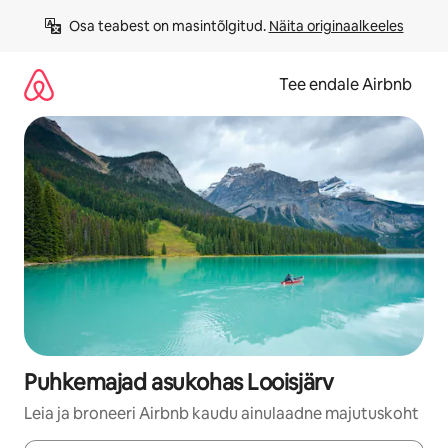
Liigu
Osa teabest on masintõlgitud. 
Näita originaalkeeles
sisu
juurde
Tee endale Airbnb
Puhkemajad asukohas Looisjärv
Leia ja broneeri Airbnb kaudu ainulaadne majutuskoht