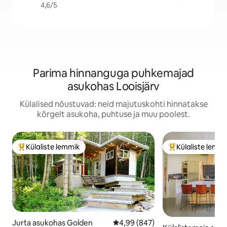
4,6/5
Parima hinnanguga puhkemajad
asukohas Looisjärv
Külalised nõustuvad: neid majutuskohti hinnatakse
kõrgelt asukoha, puhtuse ja muu poolest.
Külaliste lemmik
Külaliste lemm
Külaliste suur lemmik
Külaliste suur le
Jurta asukohas Golden
Keskmine hinnang 4,99/5, 847 h
4,99 (847)