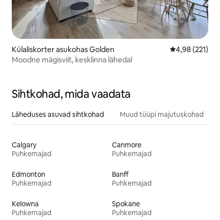
Külaliskorter asukohas Golden
Keskmine hinn
4,98 (221)
Moodne mägisviit, kesklinna lähedal
Sihtkohad, mida vaadata
Läheduses asuvad sihtkohad
Muud tüüpi majutuskohad
Calgary
Canmore
Puhkemajad
Puhkemajad
Edmonton
Banff
Puhkemajad
Puhkemajad
Kelowna
Spokane
Puhkemajad
Puhkemajad