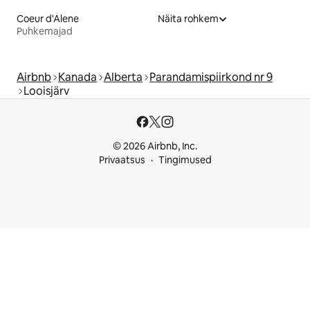
Coeur d'Alene
Näita rohkem
Puhkemajad
Airbnb
Kanada
Alberta
Parandamispiirkond nr 9
Looisjärv
© 2026 Airbnb, Inc.
Privaatsus
Tingimused