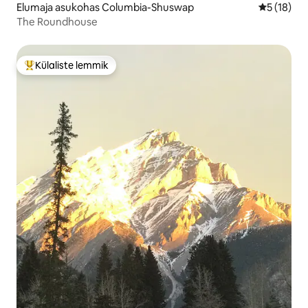
Elumaja asukohas Columbia-Shuswap
Keskmine 
5 (18)
The Roundhouse
Külaliste lemmik
Külaliste suur lemmik