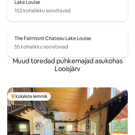
Lake Louise
102 kohalikku soovitavad
The Fairmont Chateau Lake Louise
55 kohalikku soovitavad
Muud toredad puhkemajad asukohas
Looisjärv
Külaliste lemmik
Külaliste suur lemmik