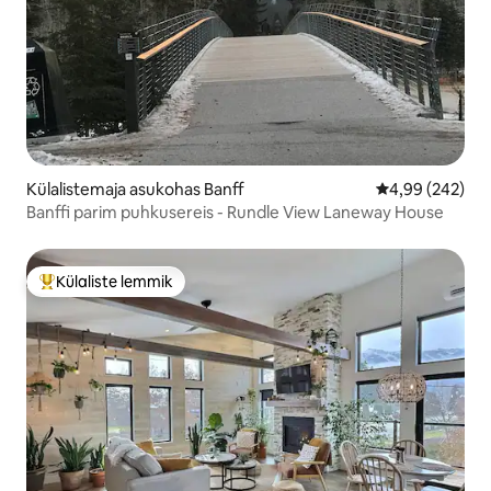
Külalistemaja asukohas Banff
Keskmine hinna
4,99 (242)
Banffi parim puhkusereis - Rundle View Laneway House
Külaliste lemmik
Külaliste suur lemmik