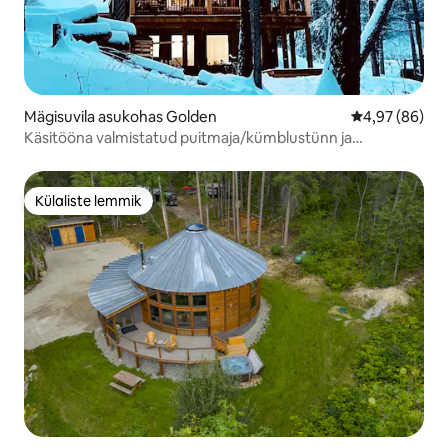
Mägisuvila asukohas Golden
Keskmine hinn
4,97 (86)
Käsitööna valmistatud puitmaja/kümblustünn ja
Skybridge'i lähedal
Külaliste lemmik
Külaliste lemmik