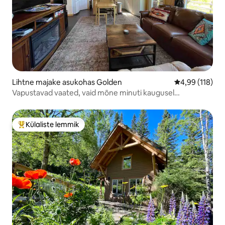
Lihtne majake asukohas Golden
Keskmine hinn
4,99 (118)
Vapustavad vaated, vaid mõne minuti kaugusel
Skybridge'ist.
Külaliste lemmik
Külaliste suur lemmik