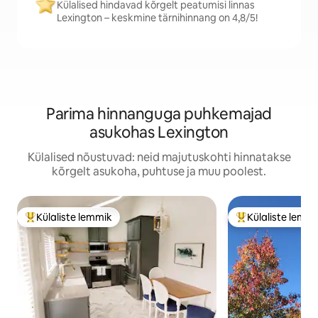
Külalised hindavad kõrgelt peatumisi linnas
Lexington – keskmine tärnihinnang on 4,8/5!
Parima hinnanguga puhkemajad
asukohas Lexington
Külalised nõustuvad: neid majutuskohti hinnatakse
kõrgelt asukoha, puhtuse ja muu poolest.
Külaliste lemmik
Külaliste lemm
Külaliste suur lemmik
Külaliste suur le