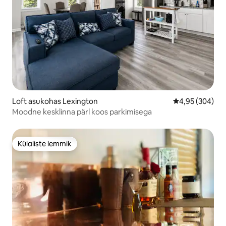
Loft asukohas Lexington
Keskmine hinna
4,95 (304)
Moodne kesklinna pärl koos parkimisega
Külaliste lemmik
Külaliste lemmik