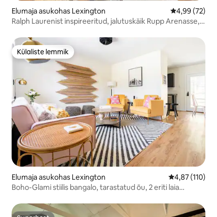
Elumaja asukohas Lexington
Keskmine hinn
4,99 (72)
Ralph Laurenist inspireeritud, jalutuskäik Rupp Arenasse,
parkimine
Külaliste lemmik
Külaliste lemmik
Elumaja asukohas Lexington
Keskmine hinn
4,87 (110)
Boho-Glami stiilis bangalo, tarastatud õu, 2 eriti laia
kaheinimesevoodit