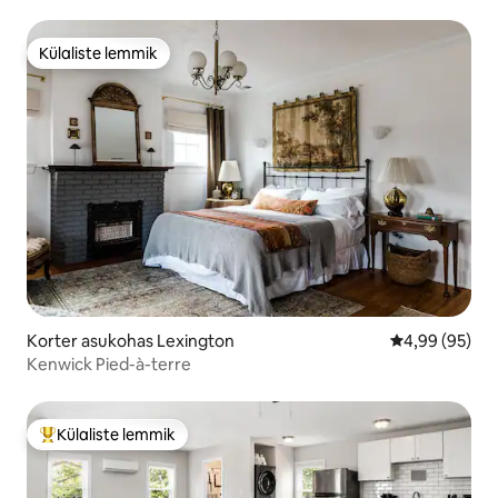
Külaliste lemmik
Külaliste lemmik
Korter asukohas Lexington
Keskmine hinn
4,99 (95)
Kenwick Pied-à-terre
Külaliste lemmik
Külaliste suur lemmik