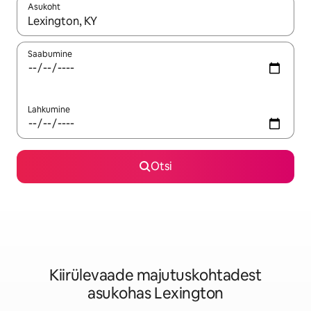
Asukoht
Kui tulemused on kuvatud, liigu ekraanil nooleklahvidega või 
Saabumine
Lahkumine
Otsi
Kiirülevaade majutuskohtadest
asukohas Lexington