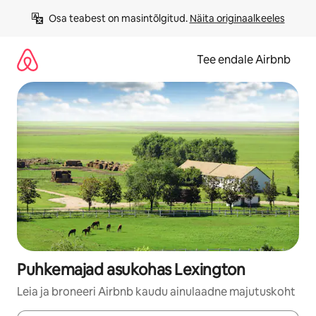
Liigu
Osa teabest on masintõlgitud. 
Näita originaalkeeles
sisu
juurde
Tee endale Airbnb
Puhkemajad asukohas Lexington
Leia ja broneeri Airbnb kaudu ainulaadne majutuskoht