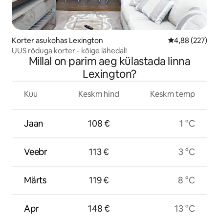
Korter asukohas Lexington
Keskmine hinna
4,88 (227)
UUS rõduga korter - kõige lähedal!
Millal on parim aeg külastada linna
Lexington?
Kuu
Keskm hind
Keskm temp
Jaan
108 €
1 °C
Veebr
113 €
3 °C
Märts
119 €
8 °C
Apr
148 €
13 °C