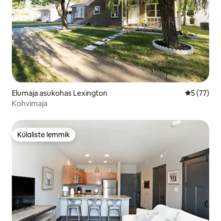
Elumaja asukohas Lexington
Keskmine 
5 (77)
Kohvimaja
Külaliste lemmik
Külaliste lemmik