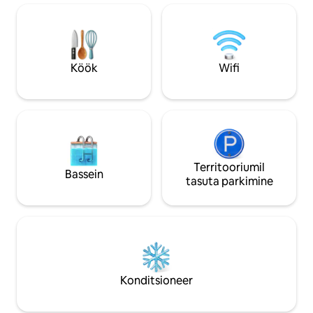
Elutuba/magamist
puuküttega kamin
Täielikult varustat
Saadaval on kajakid. Vaid mõne min
kaugusel Legacy Tra
Köök
Wifi
kaugusel Lex/G 'li
Territooriumil
Bassein
tasuta parkimine
Konditsioneer