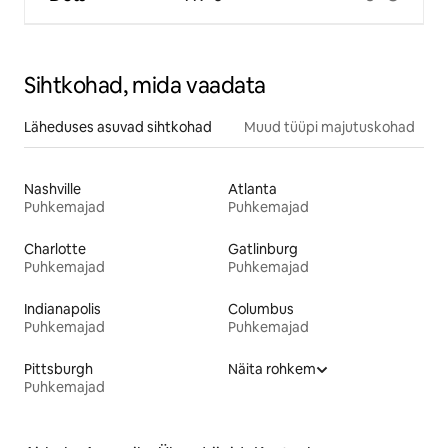
Sihtkohad, mida vaadata
Läheduses asuvad sihtkohad
Muud tüüpi majutuskohad
Nashville
Atlanta
Puhkemajad
Puhkemajad
Charlotte
Gatlinburg
Puhkemajad
Puhkemajad
Indianapolis
Columbus
Puhkemajad
Puhkemajad
Pittsburgh
Näita rohkem
Puhkemajad