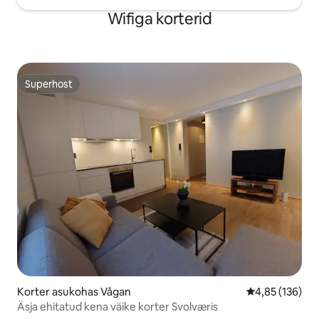
Wifiga korterid
Superhost
Superhost
Korter asukohas Vågan
Keskmine hinn
4,85 (136)
Äsja ehitatud kena väike korter Svolværis