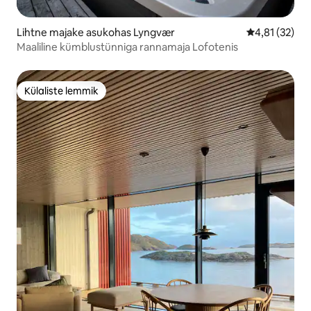
Lihtne majake asukohas Lyngvær
Keskmine hin
4,81 (32)
Maaliline kümblustünniga rannamaja Lofotenis
Külaliste lemmik
Külaliste lemmik