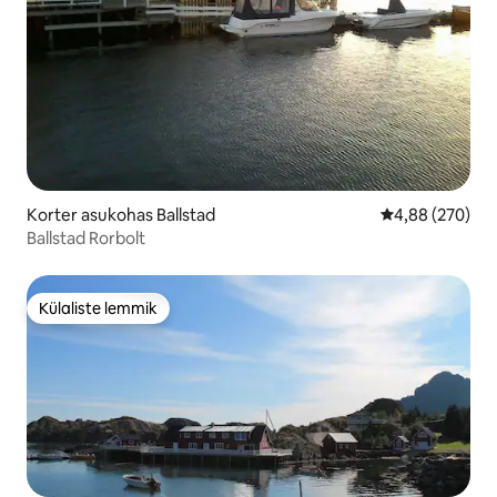
Korter asukohas Ballstad
Keskmine hinna
4,88 (270)
Ballstad Rorbolt
Külaliste lemmik
Külaliste lemmik