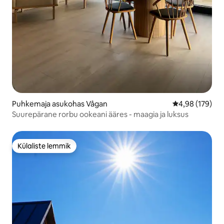
Puhkemaja asukohas Vågan
Keskmine hinn
4,98 (179)
Suurepärane rorbu ookeani ääres - maagia ja luksus
Külaliste lemmik
Külaliste lemmik