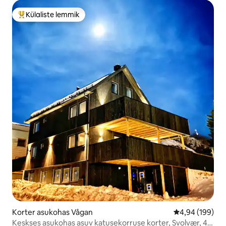
Külaliste lemmik
Külaliste suur lemmik
Korter asukohas Vågan
Keskmine hinna
4,94 (199)
Keskses asukohas asuv katusekorruse korter, Svolvær, 4