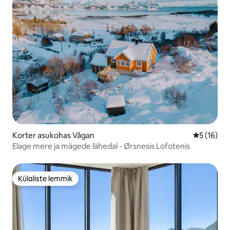
Korter asukohas Vågan
Keskmine 
5 (16)
Elage mere ja mägede lähedal - Ørsnesis Lofotenis
Külaliste lemmik
Külaliste lemmik