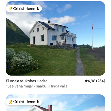
Külaliste lemmik
Külaliste suur lemmik
Elumaja asukohas Hadsel
Keskmine hinna
4,98 (264)
"See vana maja" - saabu...Hinga välja!
Külaliste lemmik
Külaliste suur lemmik