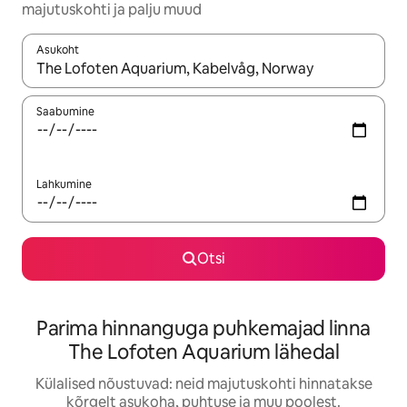
majutuskohti ja palju muud
Asukoht
Kui tulemused on kuvatud, liigu ekraanil nooleklahvidega või 
Saabumine
Lahkumine
Otsi
Parima hinnanguga puhkemajad linna
The Lofoten Aquarium lähedal
Külalised nõustuvad: neid majutuskohti hinnatakse
kõrgelt asukoha, puhtuse ja muu poolest.