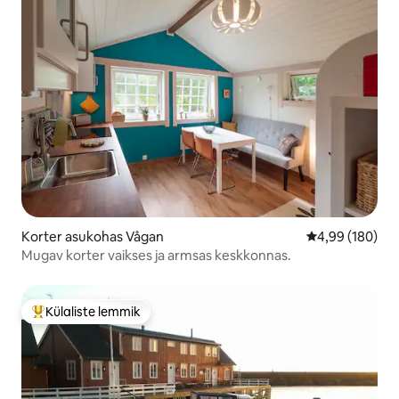
Korter asukohas Vågan
Keskmine hinna
4,99 (180)
Mugav korter vaikses ja armsas keskkonnas.
Külaliste lemmik
Külaliste suur lemmik