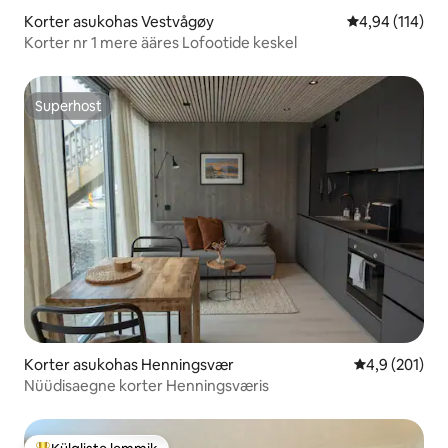
Korter asukohas Vestvågøy
Keskmine hinn
4,94 (114)
Korter nr 1 mere ääres Lofootide keskel
Superhost
Superhost
Korter asukohas Henningsvær
Keskmine hin
4,9 (201)
Nüüdisaegne korter Henningsværis