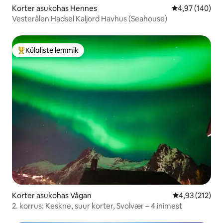
Korter asukohas Hennes
Keskmine hinna
4,97 (140)
Vesterålen Hadsel Kaljord Havhus (Seahouse)
Külaliste lemmik
Külaliste suur lemmik
Korter asukohas Vågan
Keskmine hinn
4,93 (212)
2. korrus: Keskne, suur korter, Svolvær – 4 inimest