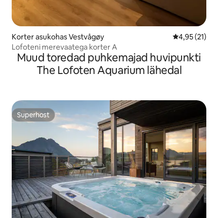
Korter asukohas Vestvågøy
Keskmine hin
4,95 (21)
Lofoteni merevaatega korter A
Muud toredad puhkemajad huvipunkti
The Lofoten Aquarium lähedal
Superhost
Superhost