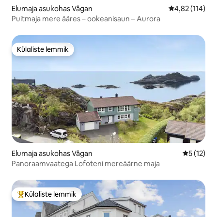
Elumaja asukohas Vågan
Keskmine hinn
4,82 (114)
Puitmaja mere ääres – ookeanisaun – Aurora
Külaliste lemmik
Külaliste lemmik
Elumaja asukohas Vågan
Keskmine 
5 (12)
Panoraamvaatega Lofoteni mereäärne maja
Külaliste lemmik
Külaliste suur lemmik