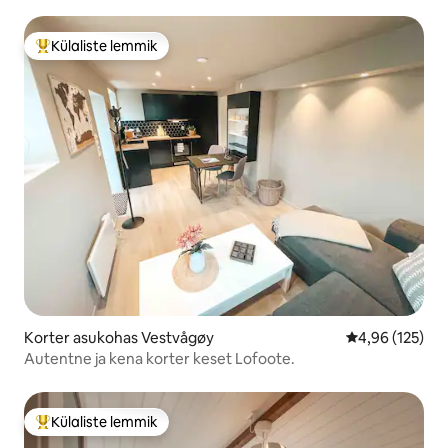
Külaliste lemmik
Külaliste suur lemmik
Korter asukohas Vestvågøy
Keskmine hinn
4,96 (125)
Autentne ja kena korter keset Lofoote.
Külaliste lemmik
Külaliste suur lemmik