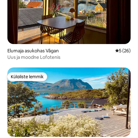
Elumaja asukohas Vågan
Keskmine h
5 (26)
Uus ja moodne Lofotenis
Külaliste lemmik
Külaliste lemmik