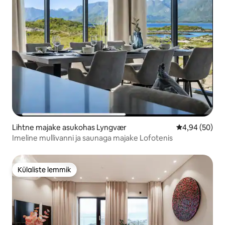
Lihtne majake asukohas Lyngvær
Keskmine hinn
4,94 (50)
Imeline mullivanni ja saunaga majake Lofotenis
Külaliste lemmik
Külaliste lemmik