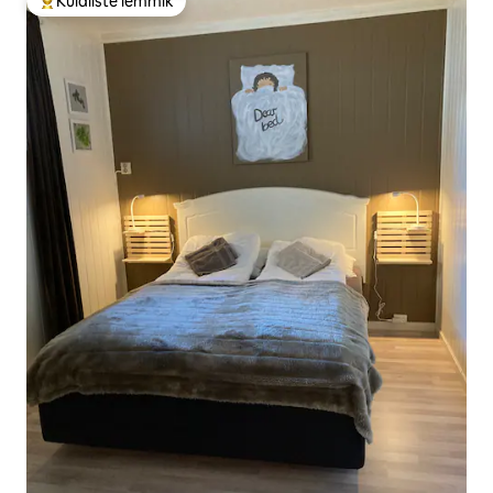
Külaliste lemmik
Külaliste suur lemmik