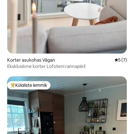
Korter asukohas Vågan
Keskmine
5 (7)
Eksklusiivne korter Lofoteni rannapiiril
Külaliste lemmik
Külaliste suur lemmik