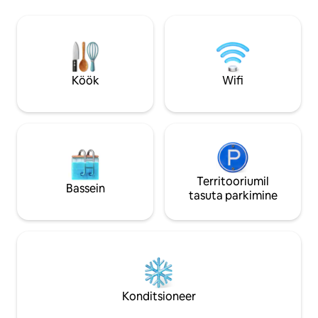
täiskasvanule. Keskse asukohaga majake
läheduses olevad kohad: Kabelvåg 5 km.
on ideaalne lähtepu
Henningsvær 15 km Harstad/Narviki
Vesteråleni avastam
lennujaam Evenes 174 km Lofootis 120
tee mägede, mere
km.
suurepäraste vaat
suvel keskööpäikest
Köök
Wifi
Territooriumil
Bassein
tasuta parkimine
Konditsioneer