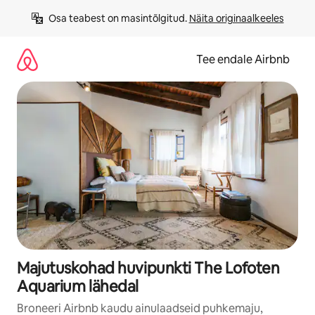
Liigu
Osa teabest on masintõlgitud. 
Näita originaalkeeles
sisu
juurde
Tee endale Airbnb
Majutuskohad huvipunkti The Lofoten
Aquarium lähedal
Broneeri Airbnb kaudu ainulaadseid puhkemaju,