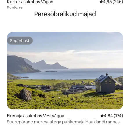
Korter asukohas Vågan
Keskmine hinna
4,95 (246)
Svolvær
Peresõbralikud majad
Superhost
Superhost
Elumaja asukohas Vestvågøy
Keskmine hinn
4,84 (174)
Suurepärane merevaatega puhkemaja Hauklandi rannas