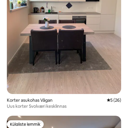
Korter asukohas Vågan
Keskmine h
5 (26)
Uus korter Svolværi kesklinnas
Külaliste lemmik
Külaliste lemmik