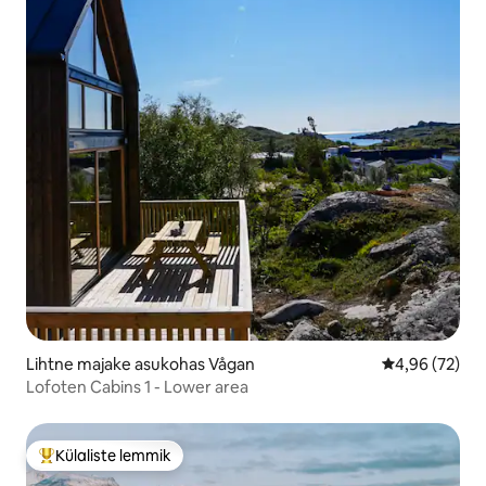
Lihtne majake asukohas Vågan
Keskmine hinn
4,96 (72)
Lofoten Cabins 1 - Lower area
Külaliste lemmik
Külaliste suur lemmik