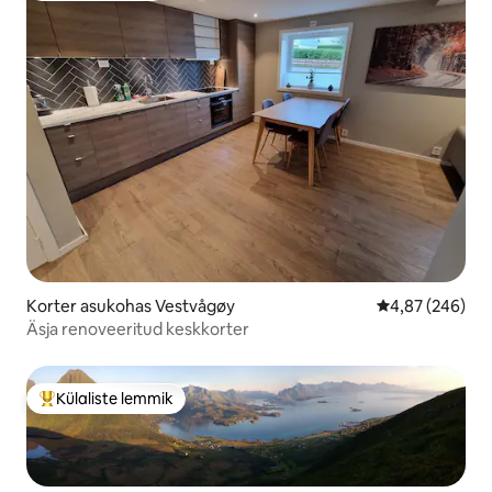
Korter asukohas Vestvågøy
Keskmine hinna
4,87 (246)
Äsja renoveeritud keskkorter
Külaliste lemmik
Külaliste suur lemmik