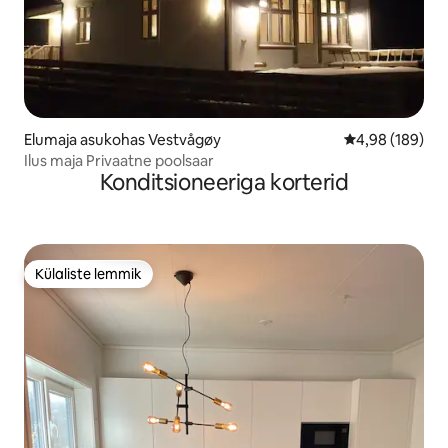
Elumaja asukohas Vestvågøy
Keskmine hinna
4,98 (189)
Ilus maja Privaatne poolsaar
Konditsioneeriga korterid
Külaliste lemmik
Külaliste lemmik