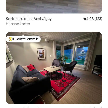
Korter asukohas Vestvågøy
Keskmine hinn
4,98 (123)
Hubane korter
Külaliste lemmik
Külaliste suur lemmik