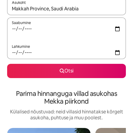
Asukoht
Kui tulemused on kuvatud, liigu ekraanil nooleklahvidega või 
Saabumine
Lahkumine
Otsi
Parima hinnanguga villad asukohas
Mekka piirkond
Külalised nõustuvad: neid villasid hinnatakse kõrgelt
asukoha, puhtuse ja muu poolest.