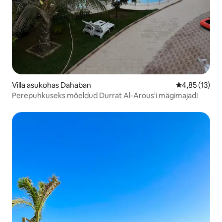
Villa asukohas Dahaban
Keskmine hin
4,85 (13)
Perepuhkuseks mõeldud Durrat Al-Arous'i mägimajad!