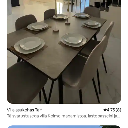
Villa asukohas Taif
Keskmine hi
4,75 (8)
Täisvarustusega villa Kolme magamistoa, lastebasseini ja
puhkeruumidega