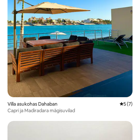
Villa asukohas Dahaban
Keskmine
5 (7)
Capri ja Madiradara mägisuvilad