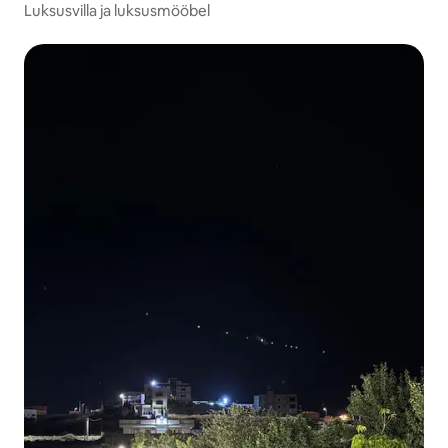
Luksusvilla ja luksusmööbel