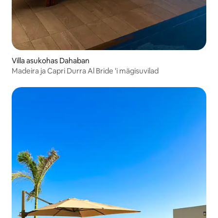
Villa asukohas Dahaban
Madeira ja Capri Durra Al Bride 'i mägisuvilad