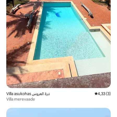
Villa asukohas درة العروس
Keskmine hi
4,33 (3)
Villa merevaade