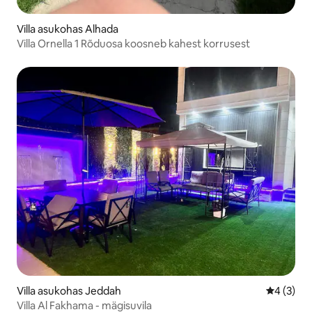
Villa asukohas Alhada
Villa Ornella 1 Rõduosa koosneb kahest korrusest
Villa asukohas Jeddah
Keskmine
4 (3)
Villa Al Fakhama - mägisuvila