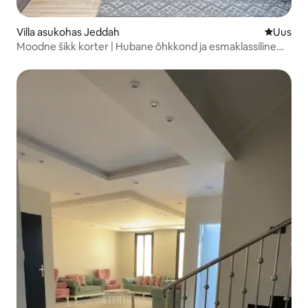
Villa asukohas Jeddah
Uus maju
Uus
Moodne šikk korter | Hubane õhkkond ja esmaklassiline
mugavus