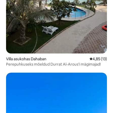
Villa asukohas Dahaban
Keskmine hin
4,85 (13)
Perepuhkuseks mõeldud Durrat Al-Arous'i mägimajad!