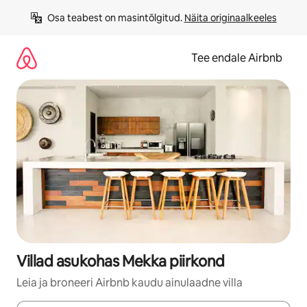
Liigu
Osa teabest on masintõlgitud. 
Näita originaalkeeles
sisu
juurde
Tee endale Airbnb
Villad asukohas Mekka piirkond
Leia ja broneeri Airbnb kaudu ainulaadne villa