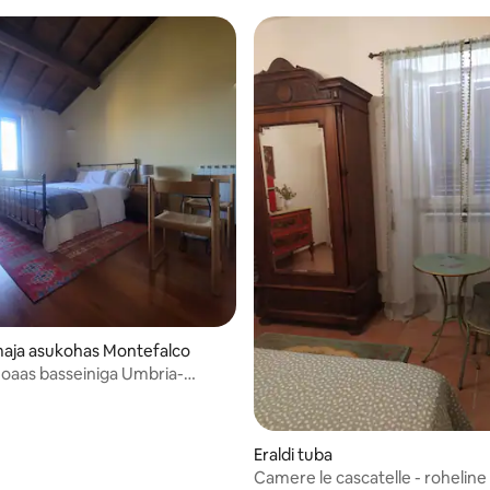
 5/5, 4 hinnangut
maja asukohas Montefalco
 oaas basseiniga Umbria-
südames
Eraldi tuba
Camere le cascatelle - roheline