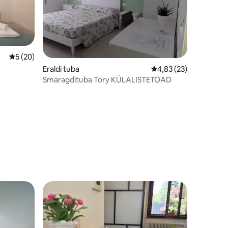
Keskmine hinnang 5/5, 20 hinnangut
5 (20)
Eraldi tuba
Keskmine hinnang 4,8
4,83 (23)
Smaragdituba Tory KÜLALISTETOAD