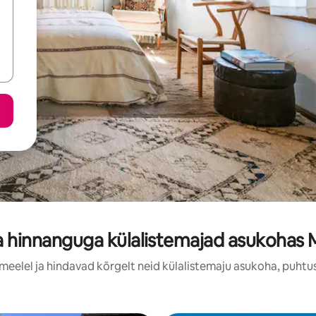
 hinnanguga külalistemajad asukohas
 meelel ja hindavad kõrgelt neid külalistemaju asukoha, puhtu