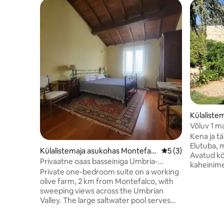
Külaliste
Võluv 1 m
Kena ja tä
Elutuba, 
Külalistemaja asukohas Montefalc
Keskmine hinnang 
5 (3)
Avatud kö
o
Privaatne oaas basseiniga Umbria-
kaheinime
Levante südames
Private one-bedroom suite on a working
kloostris
olive farm, 2 km from Montefalco, with
Peamaja k
sweeping views across the Umbrian
harva, nii
Valley. The large saltwater pool serves
pinnad ja 
only three units, so it's usually just a few
elab teis
people and often empty. Want it to
probleemi