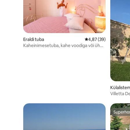
Eraldi tuba
Keskmine hinnang 4,87
4,87 (39)
Kaheinimesetuba, kahe voodiga või ühe
kaheinimesevoodiga, jagatud
vannitoaga, sisehooviga, säästuklass
Külaliste
Villetta D
Superho
Superho