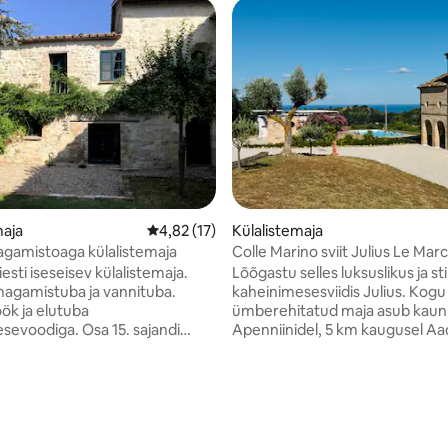
maja
Keskmine hinnang 4,82/5, 17 hinnangut
4,82 (17)
Külalistemaja
agamistoaga külalistemaja
Colle Marino sviit Julius Le Mar
iesti iseseisev külalistemaja.
Lõõgastu selles luksuslikus ja sti
magamistuba ja vannituba.
kaheinimesesviidis Julius. Kogu
5/5, 3 hinnangut
ök ja elutuba
ümberehitatud maja asub kauni
sevoodiga. Osa 15. sajandi
Apenniinidel, 5 km kaugusel Aa
t, mis on ümbritsetud põldudest.
rannikust, kus on ilusad liivaran
asutatakse Ühendkuningriigis
Avaralt basseiniäärselt terrassilt
 et tõenäoliselt on teil suured
juures on luksuslik basseinimaj
bassein teie päralt! Väravapidaja
vaade lainetavatele küngastele
es kõrvalhoones ja on
ja golfiväljakule. Panoraamvaa
de korral saadaval. Pane
hingemattev ja rahustav samal a