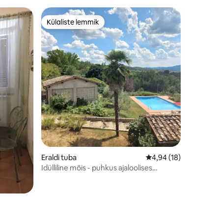
Külaliste lemmik
Külaliste lemmik
Eraldi tuba
Keskmine hinnang 4,9
4,94 (18)
Idülliline mõis - puhkus ajaloolises
tubakamajas