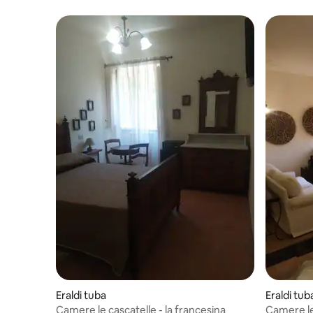
Eraldi tuba
Eraldi tub
Camere le cascatelle - la francesina
Camere le