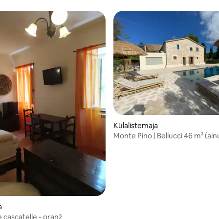
Külalistemaja
Monte Pino | Bellucci 46 m² (ain
täiskasvanutele)
a
 cascatelle - oranž