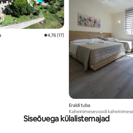
a
Keskmine hinnang 4,76/5, 17 hinnangut
4,76 (17)
/5, 15 hinnangut
Eraldi tuba
Kaheinimesevoodi kaheinimes
Siseõuega külalistemajad