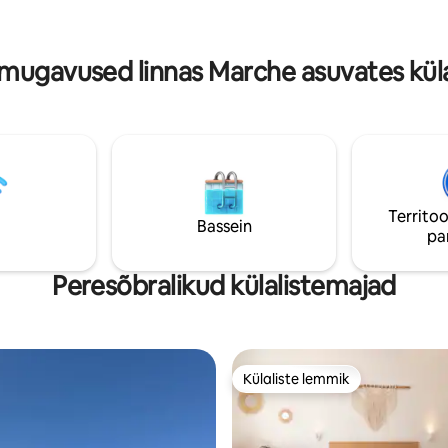
t majutuskohas elab kaks armsat
Lühidalt, vaikne ja hubane kesk
ikat ja nad on lastega harjunud.
lõõgastav elu võtab sind vastu.
mugavused linnas Marche asuvates kül
Territoo
Bassein
pa
Peresõbralikud külalistemajad
Külaliste lemmik
Külaliste lemmik