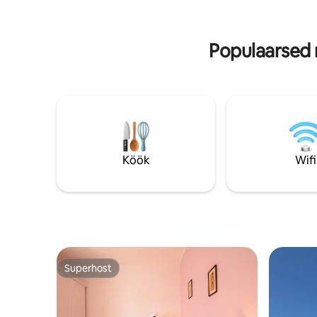
yourselves? Ask and we'll block off a few
tähele, e
private hours. Private entrance, queen
koera kuts
bed, en-suite bathroom, kitchenette,
Populaarsed 
BBQ and outdoor dining. Fold-out bed
available. 15 min to the train; Rome or
Florence in just over 2 hrs. 30 min drive to
Spello, Assisi, Spoleto
Köök
Wifi
Superhost
Superhost