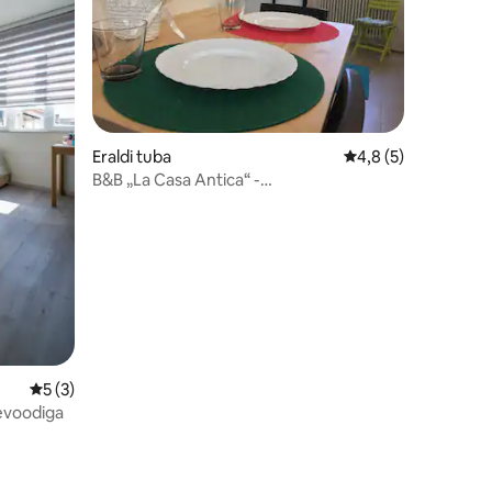
Eraldi tuba
Keskmine hinnang 4
4,8 (5)
B&B „La Casa Antica“ -
stuudiokorter/stuudiokorter
Keskmine hinnang 5/5, 3 hinnangut
5 (3)
evoodiga