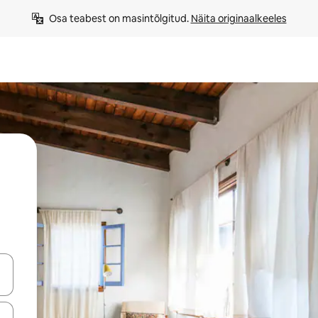
Osa teabest on masintõlgitud. 
Näita originaalkeeles
ahvidega või puuduta või tõmba mööda ekraani.