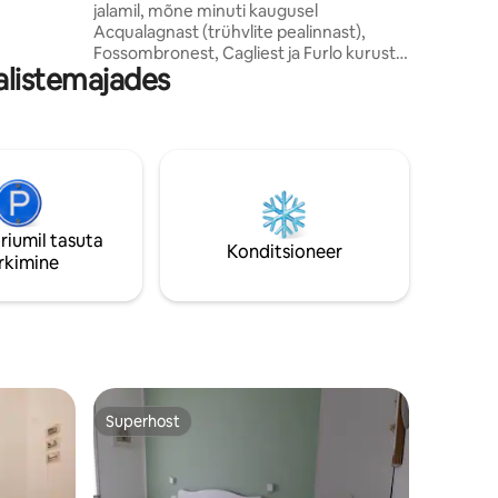
jalamil, mõne minuti kaugusel
kond, kus
Acqualagnast (trühvlite pealinnast),
Fossombronest, Cagliest ja Furlo kurust
alistemajades
(meri on 35 minuti kaugusel). Pakume
kahte magamistuba koos privaatsete
vannitubadega, eraldi kööki,
raamatukogu ja piljardituba. Tasuta
juurdepääs välibasseinile ja Technogymi
jõusaalile (08:00–20:00), lisaks Wi-Fi,
piljard ja grill. Täielikuks lõõgastumiseks
on lisatasu eest saadaval spaapiirkond.
riumil tasuta
Konditsioneer
rkimine
Superhost
Superhost