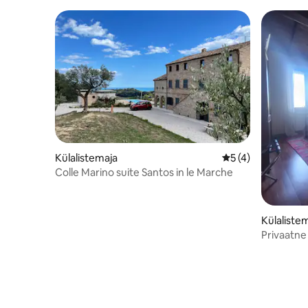
Külalistemaja
Keskmine hinnang
5 (4)
Colle Marino suite Santos in le Marche
Külaliste
Privaatne
Ponente 