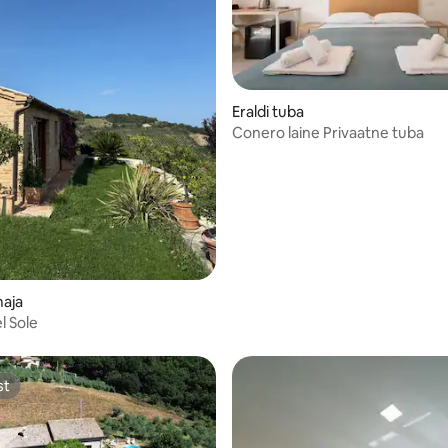
Eraldi tuba
Conero laine Privaatne tuba
/5, 39 hinnangut
maja
el Sole
st
st