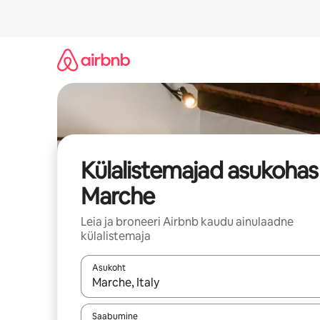
Liigu
sisu
juurde
Külalistemajad asukohas
Marche
Leia ja broneeri Airbnb kaudu ainulaadne
külalistemaja
Asukoht
Kui tulemused on kuvatud, liigu ekraanil noolekl
Saabumine