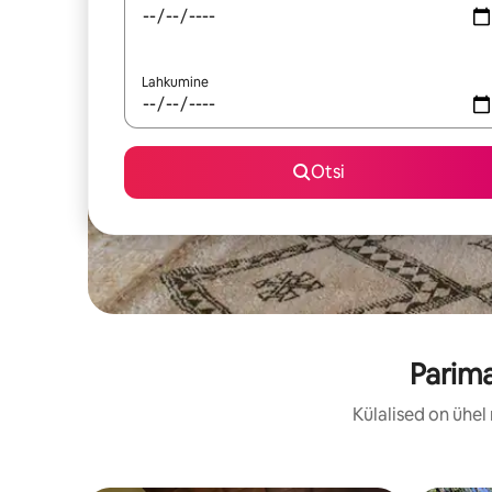
Lahkumine
Otsi
Parima
Külalised on ühel