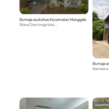
Elumaja asukohas Kecamatan Manggala
ShineCheri maja kiire
internetiühendusega 300 Mbit/s
Elumaja 
Nameera H
privaatse
Superho
Superho