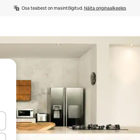
Osa teabest on masintõlgitud. 
Näita originaalkeeles
ahvidega või puuduta või tõmba mööda ekraani.