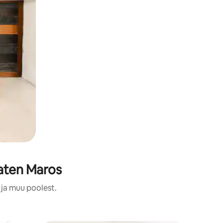
aten Maros
 ja muu poolest.