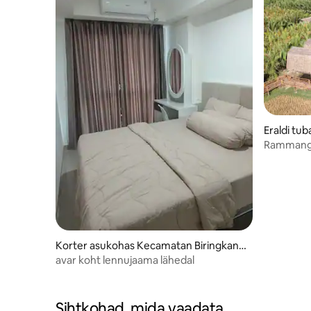
Eraldi tu
Rammang 
Korter asukohas Kecamatan Biringkana
ya
avar koht lennujaama lähedal
Sihtkohad, mida vaadata