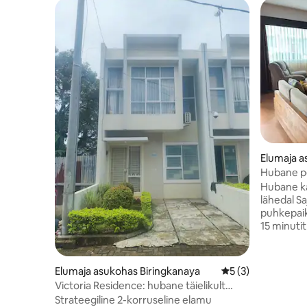
Elumaja a
Hubane pe
lähedal
Hubane ka
lähedal Sa
puhkepaik.
15 minuti
kaubandus
30 minuti
pärliteni
Elumaja asukohas Biringkanaya
Keskmine hinnang 
5 (3)
Rammang 
Victoria Residence: hubane täielikult
Leangi ar
sisustatud kahe magamistoaga
Strateegiline 2-korruseline elamu
2,5 vannit