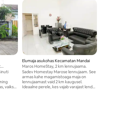
Elumaja
lu
Villa Saku
Naudi loo
kust avan
metsaga. 
3 magami
köök ja 
mugavust
Villa Sak
väikest l
Lisatasu 
Elumaja asukohas Kecamatan Mandai
Asukoht 
kaugusel 
t
Maros HomeStay, 2 km lennujaama.
inuti
Sadev Homestay Marose lennujaam. See
armas kahe magamistoaga maja on
 ning
lennujaamast vaid 2 km kaugusel.
s, vaikses
Ideaalne perele, kes vajab varajast lendu
kus on
ilma kalli lennujaamahotelli
ll Maros,
maksumuseta. Selles majutuskohas on
us, on
ööpäevaringne turvalisus ja see asub
vaikses perepiirkonnas. Mõlemas toas on
aabumist
kaks kaheinimesevoodit koos
. Majas
kliimaseadmega ja suur elutuba, kus on