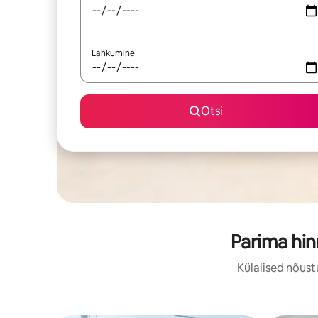
Lahkumine
Otsi
Parima hi
Külalised nõust