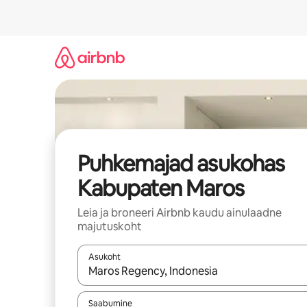
Liigu
sisu
juurde
Puhkemajad asukohas
Kabupaten Maros
Leia ja broneeri Airbnb kaudu ainulaadne
majutuskoht
Asukoht
Kui tulemused on kuvatud, liigu ekraanil noolekl
Saabumine