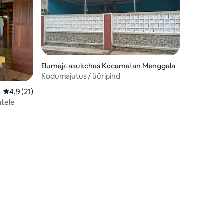
Elumaja asukohas Kecamatan Manggala
Kodumajutus / üüripind
Keskmine hinnang 4,9/5, 21 hinnangut
4,9 (21)
atele