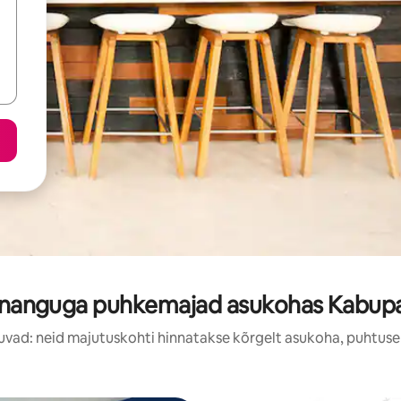
nnanguga puhkemajad asukohas Kabup
uvad: neid majutuskohti hinnatakse kõrgelt asukoha, puhtuse