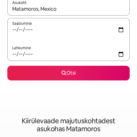
Asukoht
Kui tulemused on kuvatud, liigu ekraanil nooleklahvidega või 
Saabumine
Lahkumine
Otsi
Kiirülevaade majutuskohtadest
asukohas Matamoros