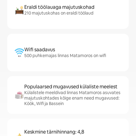
Eraldi töölauaga majutuskohad
210 majutuskohas on eraldi töölaud
Wifi saadavus
500 puhkemajas linnas Matamoros on wifi
Populaarsed mugavused külaliste meelest
Külalistele meeldivad linnas Matamoros asuvates
majutuskohtades kõige enam need mugavused:
Köök, Wifi ja Bassein
Keskmine tärnihinnang: 4,8