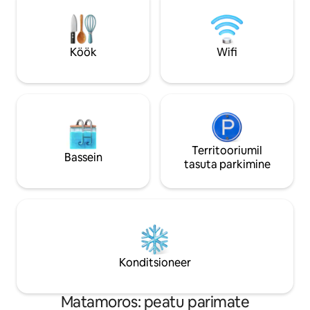
asub kaubanduslik
mitmesuguseid res
kioske, apteek, lih
jäätisekohvik, ham
Köök
Wifi
Territooriumil
Bassein
tasuta parkimine
Konditsioneer
Matamoros: peatu parimate