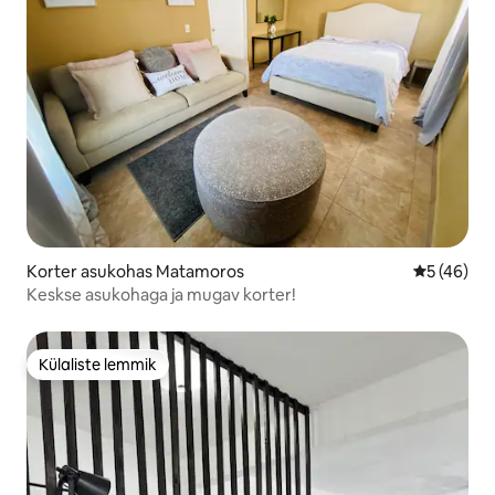
Korter asukohas Matamoros
Keskmine 
5 (46)
Keskse asukohaga ja mugav korter!
Külaliste lemmik
Külaliste lemmik