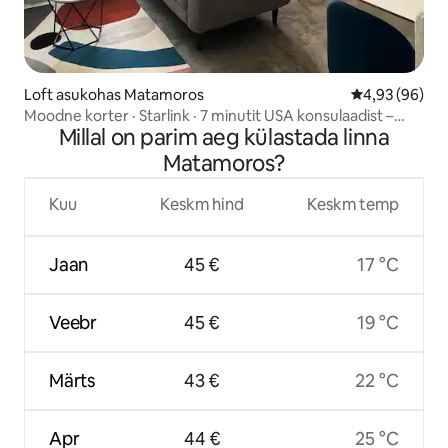
Loft asukohas Matamoros
Keskmine hinn
4,93 (96)
Moodne korter · Starlink · 7 minutit USA konsulaadist –
Millal on parim aeg külastada linna
Bridges
Matamoros?
Kuu
Keskm hind
Keskm temp
Jaan
45 €
17 °C
Veebr
45 €
19 °C
Märts
43 €
22 °C
Apr
44 €
25 °C