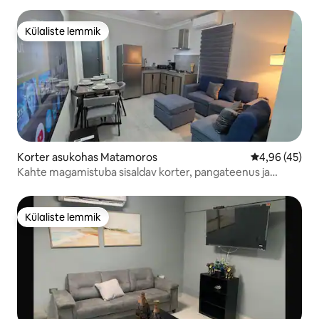
Külaliste lemmik
Külaliste lemmik
Korter asukohas Matamoros
Keskmine hin
4,96 (45)
Kahte magamistuba sisaldav korter, pangateenus ja
parkimine
Külaliste lemmik
Külaliste lemmik