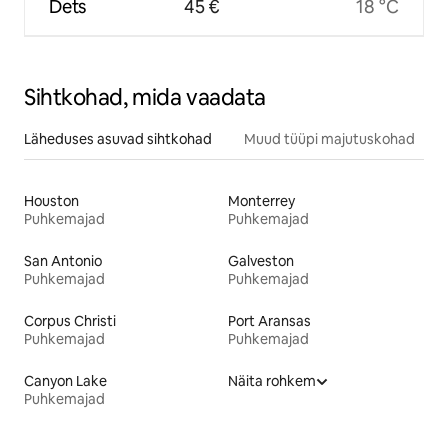
Dets
45 €
18 °C
Sihtkohad, mida vaadata
Läheduses asuvad sihtkohad
Muud tüüpi majutuskohad
Houston
Monterrey
Puhkemajad
Puhkemajad
San Antonio
Galveston
Puhkemajad
Puhkemajad
Corpus Christi
Port Aransas
Puhkemajad
Puhkemajad
Canyon Lake
Näita rohkem
Puhkemajad