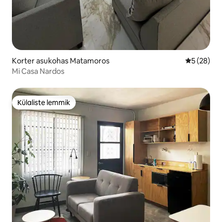
Korter asukohas Matamoros
Keskmine h
5 (28)
Mi Casa Nardos
Külaliste lemmik
Külaliste lemmik