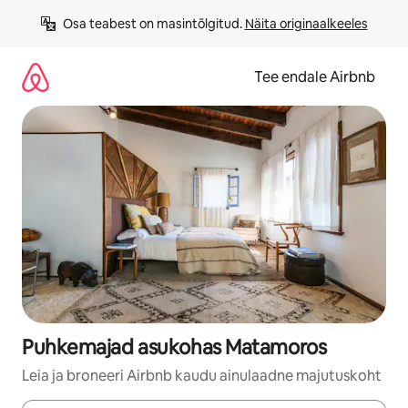
Liigu
Osa teabest on masintõlgitud. 
Näita originaalkeeles
sisu
juurde
Tee endale Airbnb
Puhkemajad asukohas Matamoros
Leia ja broneeri Airbnb kaudu ainulaadne majutuskoht