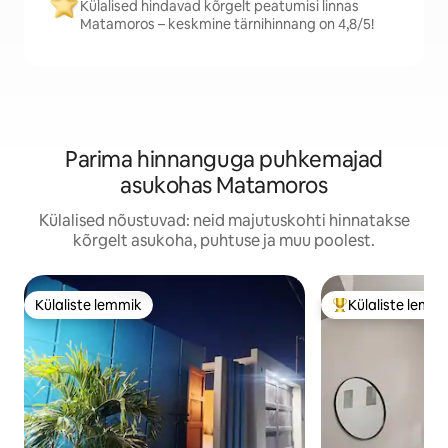
Külalised hindavad kõrgelt peatumisi linnas
Matamoros – keskmine tärnihinnang on 4,8/5!
Parima hinnanguga puhkemajad
asukohas Matamoros
Külalised nõustuvad: neid majutuskohti hinnatakse
kõrgelt asukoha, puhtuse ja muu poolest.
Külaliste lemmik
Külaliste lemm
Külaliste lemmik
Külaliste suur le