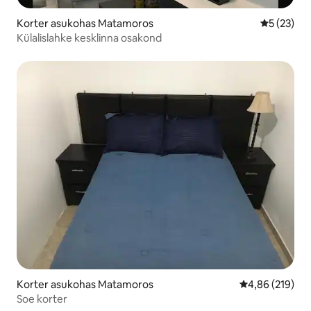
Korter asukohas Matamoros
Keskmine 
5 (23)
Külalislahke kesklinna osakond
Korter asukohas Matamoros
Keskmine hinn
4,86 (219)
Soe korter