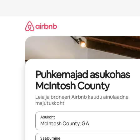
Liigu
sisu
juurde
Puhkemajad asukohas
McIntosh County
Leia ja broneeri Airbnb kaudu ainulaadne
majutuskoht
Asukoht
Kui tulemused on kuvatud, liigu ekraanil noolekl
Saabumine