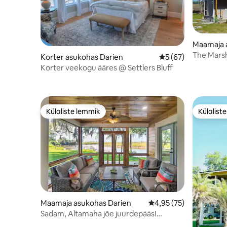
Maamaja 
The Mars
Korter asukohas Darien
Keskmine hinnang 5
5 (67)
Korter veekogu ääres @ Settlers Bluff
Külaliste lemmik
Külalist
Külaliste lemmik
Külalist
Maamaja asukohas Darien
Keskmine hinnang 4,95
4,95 (75)
Sadam, Altamaha jõe juurdepääs!
Kalamehe paradiis