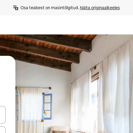
Osa teabest on masintõlgitud. 
Näita originaalkeeles
ahvidega või puuduta või tõmba mööda ekraani.