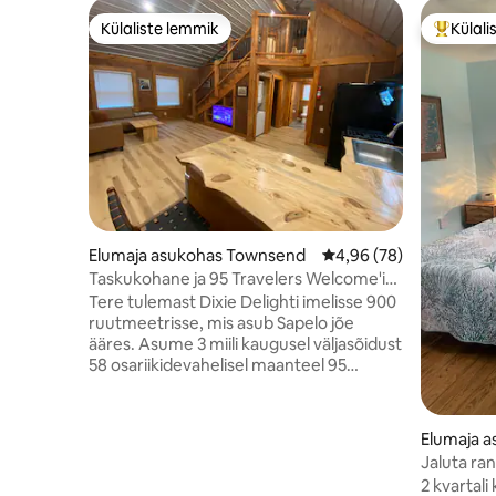
Külaliste lemmik
Külali
Külaliste lemmik
Külalist
Elumaja asukohas Townsend
Keskmine hinnang 4,96
4,96 (78)
Taskukohane ja 95 Travelers Welcome'i
lähedal!
Tere tulemast Dixie Delighti imelisse 900
ruutmeetrisse, mis asub Sapelo jõe
ääres. Asume 3 miili kaugusel väljasõidust
58 osariikidevahelisel maanteel 95
Townsendis Georgias ja oleme ideaalne
peatuspaik reisijatele, kes suunduvad
Floridasse ja tagasi. Oleme
Elumaja a
konkurentsivõimelised hotellidega, meil
Jaluta ra
EI OLE koristustasu, lubame väikese tasu
minutit.
2 kvartali
eest lemmikloomi, uks on avatud lihtsaks