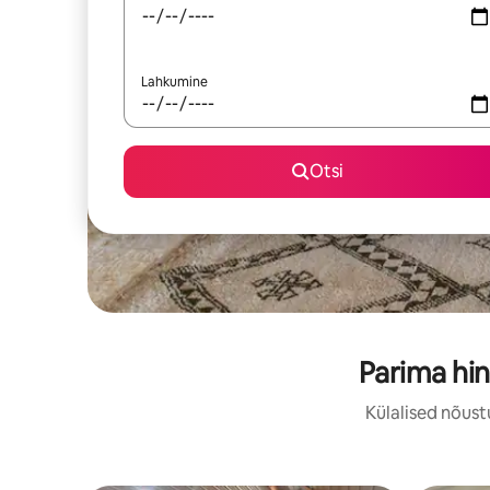
Lahkumine
Otsi
Parima hi
Külalised nõust