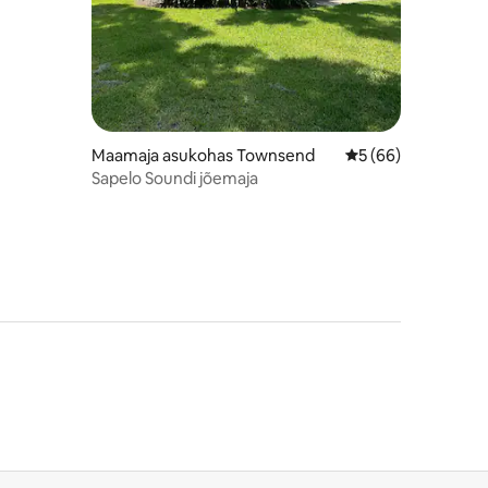
Maamaja asukohas Townsend
Keskmine hinnang 
5 (66)
Sapelo Soundi jõemaja