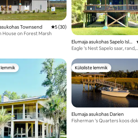
asukohas Townsend
Keskmine hinnang 5/5, 30 hinnangut
5 (30)
h House on Forest Marsh
/5, 67 hinnangut
Elumaja asukohas Sapelo Isla
nd
Eagle 's Nest Sapelo saar, rand,
loodusmugavus
e lemmik
Külaliste lemmik
e lemmik
Külaliste lemmik
Elumaja asukohas Darien
Fisherman 's Quarters koos dok
/5, 75 hinnangut
basseini ja kaminaga