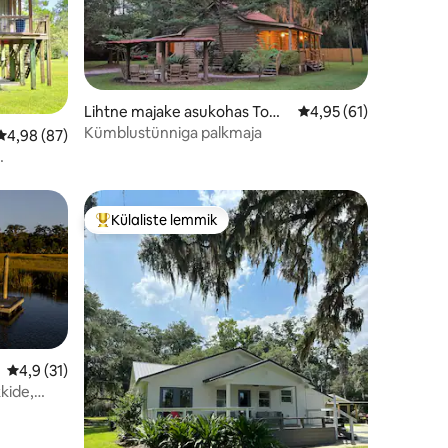
Lihtne majake asukohas Town
Keskmine hinnang 4,9
4,95 (61)
send
Kümblustünniga palkmaja
Keskmine hinnang 4,98/5, 87 hinnangut
4,98 (87)
Külaliste lemmik
Külaliste suur lemmik
Keskmine hinnang 4,9/5, 31 hinnangut
4,9 (31)
kide,