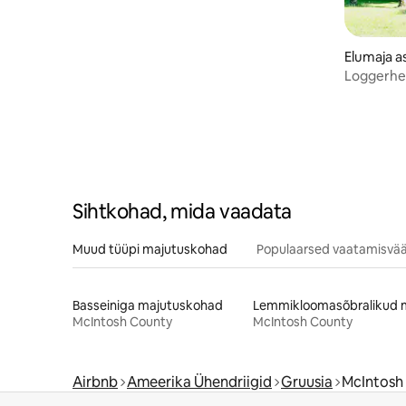
Elumaja a
Loggerhe
Sihtkohad, mida vaadata
Muud tüüpi majutuskohad
Populaarsed vaatamisvää
Basseiniga majutuskohad
McIntosh County
McIntosh County
Airbnb
Ameerika Ühendriigid
Gruusia
McIntosh