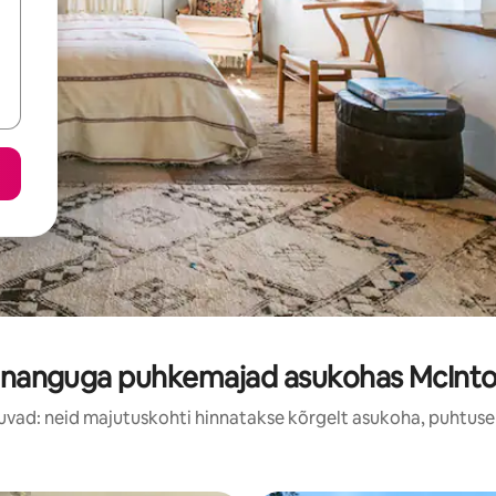
nnanguga puhkemajad asukohas McInt
uvad: neid majutuskohti hinnatakse kõrgelt asukoha, puhtuse