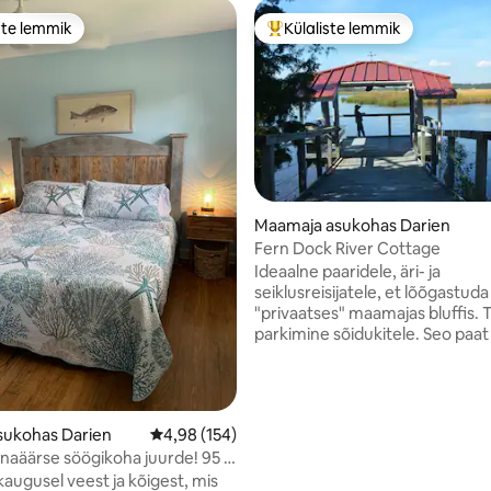
ste lemmik
Külaliste lemmik
e suur lemmik
Külaliste suur lemmik
Maamaja asukohas Darien
Fern Dock River Cottage
/5, 78 hinnangut
Ideaalne paaridele, äri- ja
seiklusreisijatele, et lõõgastuda
"privaatses" maamajas bluffis. Turvaline
parkimine sõidukitele. Seo paat kai ääres
kinni. Kirjuta või loe raamatut, kala, vaata
linde, loe võrkkiiges või krabista. Eines
ja külasta ajaloolisi ja vaba aja 
alasid. Sammud viivad alla ja üles
sukohas Darien
Keskmine hinnang 4,98/5, 154 hinnangut
4,98 (154)
majakese privaatne sissepääs. Peatu
nnaäärse söögikoha juurde! 95 2
nädal! (Umbes 20 minutit St. Simons
 Lemmikloomatasu puudub
Islandini ja 40 minutit Jekylli sa
 kaugusel veest ja kõigest, mis