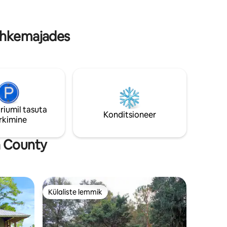
või lihtsalt istumiseks. Kaasaegne avalik
ba
paadiramp 2 miili kaugusel ja 15 minuti
kaugusel vees. Väga privaatne ja vaikne.
uhkemajades
riumil tasuta
Konditsioneer
rkimine
h County
Külaliste lemmik
Külaliste lemmik