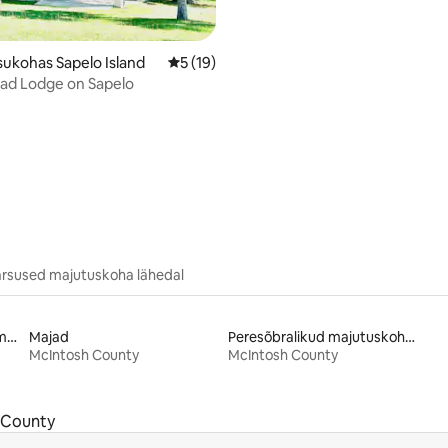
sukohas Sapelo Island
Keskmine hinnang 5/5, 19 hinnangut
5 (19)
ad Lodge on Sapelo
rsused majutuskoha lähedal
Lemmikloomasõbralikud majutuskohad
Majad
Peresõbralikud majutuskohad
McIntosh County
McIntosh County
 County