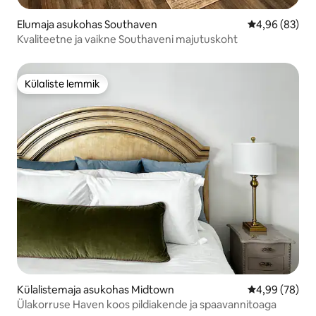
Elumaja asukohas Southaven
Keskmine hinn
4,96 (83)
Kvaliteetne ja vaikne Southaveni majutuskoht
Külaliste lemmik
Külaliste lemmik
Külalistemaja asukohas Midtown
Keskmine hinn
4,99 (78)
Ülakorruse Haven koos pildiakende ja spaavannitoaga