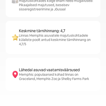
majutuskohtades kõige enam need mugavused:
Pikaajalised majutused, Iseseisev
sisseregistreerimine ja Jõusaal
Keskmine tärnihinnang: 4,7
Linnas Memphis asuvatele majutuskohtadele
külaliste poolt antud keskmine tärnihinnang on
4,7/5
Lähedal asuvad vaatamisväärsused
Memphis: populaarsed kohad linnas on
Graceland, Memphis Zoo ja Shelby Farms Park