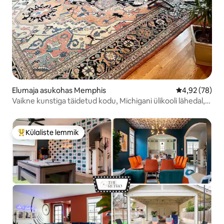
Elumaja asukohas Memphis
Keskmine hinn
4,92 (78)
Vaikne kunstiga täidetud kodu, Michigani ülikooli lähedal,
võlu küllaga!
Külaliste lemmik
Külaliste suur lemmik