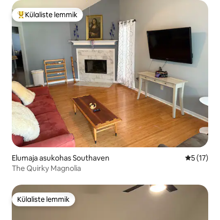
Külaliste lemmik
Külaliste suur lemmik
Elumaja asukohas Southaven
Keskmine 
5 (17)
The Quirky Magnolia
Külaliste lemmik
Külaliste lemmik