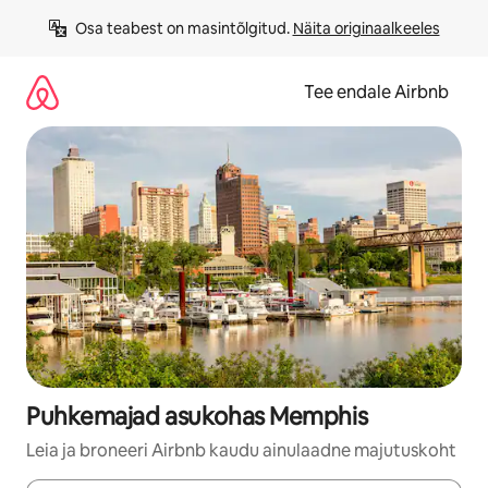
Liigu
Osa teabest on masintõlgitud. 
Näita originaalkeeles
sisu
juurde
Tee endale Airbnb
Puhkemajad asukohas Memphis
Leia ja broneeri Airbnb kaudu ainulaadne majutuskoht