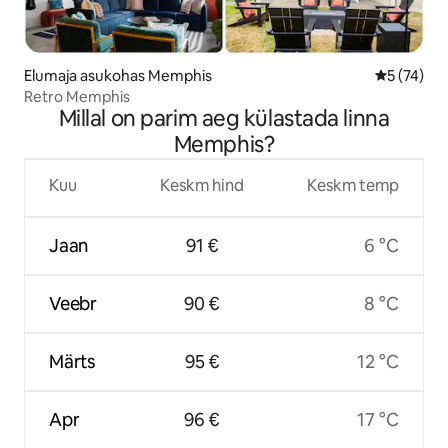
Elumaja asukohas Memphis
Keskmine 
5 (74)
Retro Memphis
Millal on parim aeg külastada linna
Memphis?
Kuu
Keskm hind
Keskm temp
Jaan
91 €
6 °C
Veebr
90 €
8 °C
Märts
95 €
12 °C
Apr
96 €
17 °C