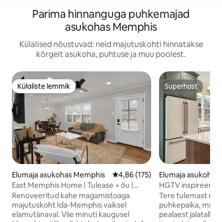
Parima hinnanguga puhkemajad
asukohas Memphis
Külalised nõustuvad: neid majutuskohti hinnatakse
kõrgelt asukoha, puhtuse ja muu poolest.
Külaliste lemmik
Superhost
Külaliste lemmik
Superhost
Elumaja asukohas Memphis
Keskmine hinnang 4,86/5, 175 h
4,86 (175)
Elumaja asukohas
East Memphis Home | Tulease + õu |
HGTV inspireeritu
Lemmikloomad lubatud
Renoveeritud kahe magamistoaga
Tere tulemast me
majutuskoht Ida-Memphis vaiksel
puhkepaika, mis o
elamutänaval. Viie minuti kaugusel
pealaest jalatallani 