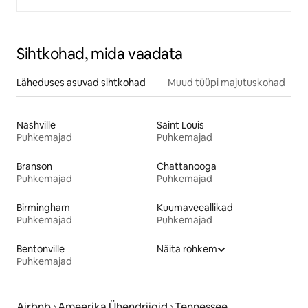
Sihtkohad, mida vaadata
Läheduses asuvad sihtkohad
Muud tüüpi majutuskohad
Nashville
Saint Louis
Puhkemajad
Puhkemajad
Branson
Chattanooga
Puhkemajad
Puhkemajad
Birmingham
Kuumaveeallikad
Puhkemajad
Puhkemajad
Bentonville
Näita rohkem
Puhkemajad
Airbnb
Ameerika Ühendriigid
Tennessee