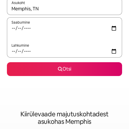
Asukoht
Kui tulemused on kuvatud, liigu ekraanil nooleklahvidega või 
Saabumine
Lahkumine
Otsi
Kiirülevaade majutuskohtadest
asukohas Memphis