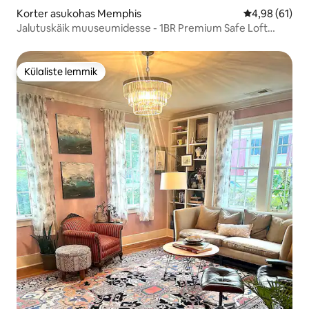
Korter asukohas Memphis
Keskmine hin
4,98 (61)
Jalutuskäik muuseumidesse - 1BR Premium Safe Loft
parkimisega
Külaliste lemmik
Külaliste lemmik