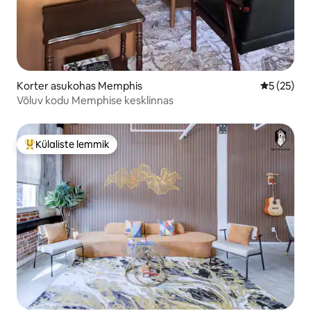
Korter asukohas Memphis
Keskmine 
5 (25)
Võluv kodu Memphise kesklinnas
Külaliste lemmik
Külaliste suur lemmik