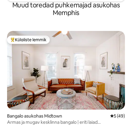
Muud toredad puhkemajad asukohas
Memphis
Külaliste lemmik
Külaliste suur lemmik
Bangalo asukohas Midtown
Keskmine 
5 (49)
Armas ja mugav kesklinna bangalo | eriti laiad
kaheinimesevoodid