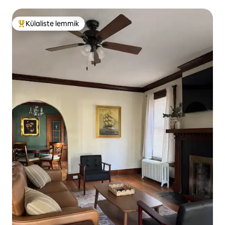
Külaliste lemmik
Külaliste suur lemmik