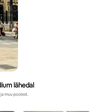
dium lähedal
 ja muu poolest.