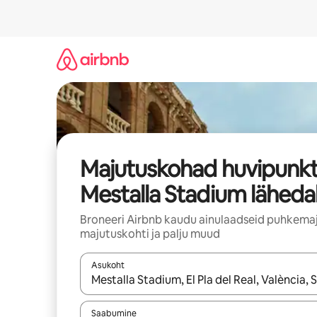
Liigu
sisu
juurde
Majutuskohad huvipunkt
Mestalla Stadium läheda
Broneeri Airbnb kaudu ainulaadseid puhkemaj
majutuskohti ja palju muud
Asukoht
Kui tulemused on kuvatud, liigu ekraanil noolekl
Saabumine