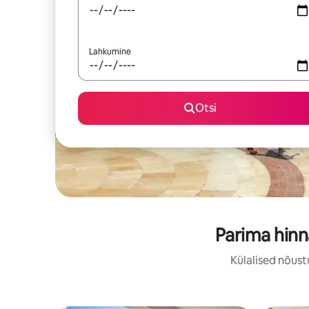
Lahkumine
Otsi
Parima hinn
Külalised nõust