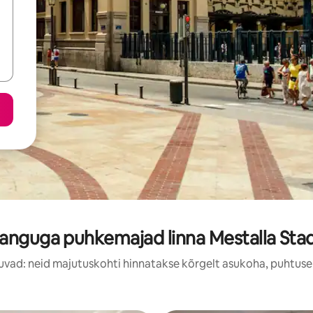
anguga puhkemajad linna Mestalla Sta
uvad: neid majutuskohti hinnatakse kõrgelt asukoha, puhtuse