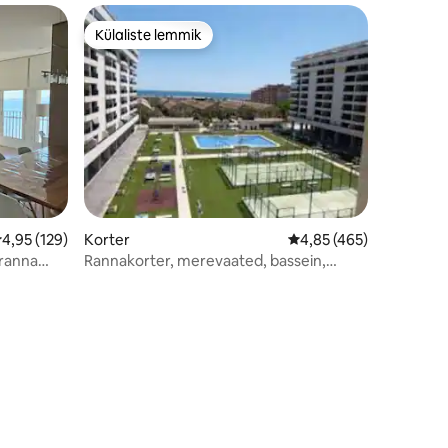
Külaliste lemmik
Külaliste lemmik
eskmine hinnang 4,95/5, 129 hinnangut
4,95 (129)
Korter
Keskmine hinnang 4,85
4,85 (465)
 ranna
Rannakorter, merevaated, bassein,
väravakompleks.