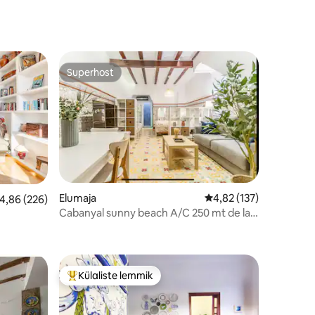
Superhost
Superhost
Elumaja
Keskmine hinnang 4,82
4,82 (137)
eskmine hinnang 4,86/5, 226 hinnangut
4,86 (226)
Cabanyal sunny beach A/C 250 mt de la
playa
Külaliste lemmik
Külaliste suur lemmik