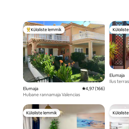
Külaliste lemmik
Külalist
Külaliste suur lemmik
Külalist
Elumaja
Ilus terra
Elumaja
Keskmine hinnang 4,97/
4,97 (166)
Hubane rannamaja Valencias
Külaliste lemmik
Külalist
Külaliste lemmik
Külalist