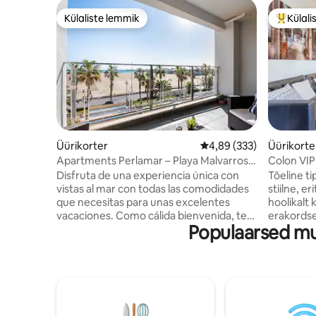
Külaliste lemmik
Külali
Külaliste lemmik
Külalist
Üürikorter
Keskmine hinnang 4,89/
4,89 (333)
Üürikorte
Apartments Perlamar – Playa Malvarrosa,
Colon VIP
apart...
luksuslik p
Disfruta de una experiencia única con
Tõeline ti
vistas al mar con todas las comodidades
stiilne, e
que necesitas para unas excelentes
hoolikalt
vacaciones. Como cálida bienvenida, te
erakordse
Populaarsed mu
obsequiamos con una botella de vino
funktsion
para iniciar tu visita con un delicioso
ülikiire k
detalle. Es el lugar perfecto para relajarte
sisseehit
tras un día explorando la ciudad o
sisseehit
disfrutando de sus playas. ¡Imagina
automaats
comenzar el día viendo el amanecer con
maksimaa
estas vistas impresionantes! Este
rahu. Ava