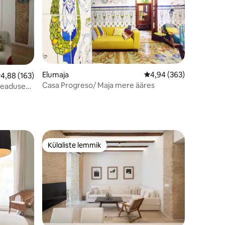
Elumaja
Keskmine hinnang 4,94
4,94 (363)
eskmine hinnang 4,88/5, 163 hinnangut
4,88 (163)
Casa Progreso/ Maja mere ääres
 teadused,
Külaliste lemmik
Külaliste lemmik