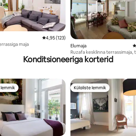
Keskmine hinnang 4,95/5, 123 hinnangut
4,95 (123)
rrassiga maja
5, 107 hinnangut
Elumaja
K
Ruzafa kesklinna terrassimaja,
Konditsioneeriga korterid
okeanograafia
e lemmik
Külaliste lemmik
e lemmik
Külaliste lemmik