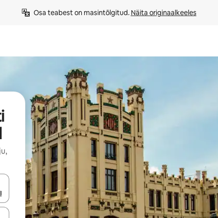
Osa teabest on masintõlgitud. 
Näita originaalkeeles
i
l
u,
ahvidega või puuduta või tõmba mööda ekraani.