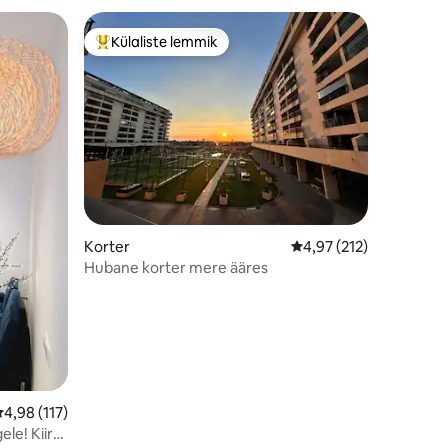
Külaliste lemmik
Külaliste suur lemmik
Korter
Keskmine hinnang 4,97
4,97 (212)
Hubane korter mere ääres
eskmine hinnang 4,98/5, 117 hinnangut
4,98 (117)
ele! Kiire