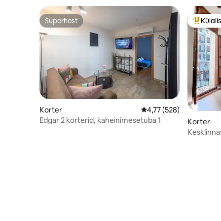
Superhost
Külali
Superhost
Külalist
Korter
Keskmine hinnang 4,77/
4,77 (528)
Edgar 2 korterid, kaheinimesetuba 1
Korter
Kesklinna
vaatega v