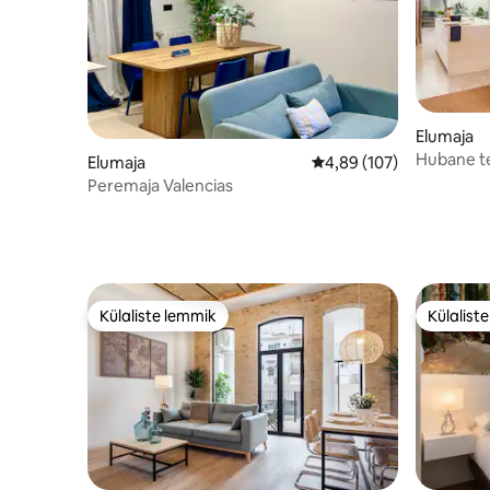
Elumaja
Hubane te
Elumaja
Keskmine hinnang 4,89/
4,89 (107)
Peremaja Valencias
Külaliste lemmik
Külalist
Külaliste lemmik
Külalist