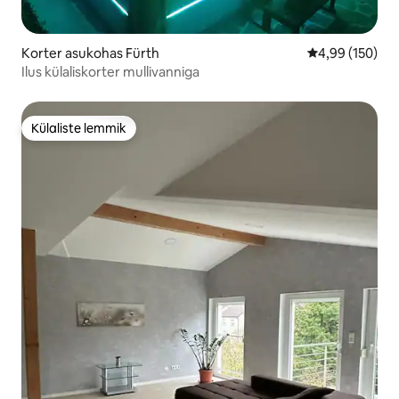
Korter asukohas Fürth
Keskmine hinna
4,99 (150)
Ilus külaliskorter mullivanniga
Külaliste lemmik
Külaliste lemmik