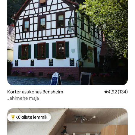
Korter asukohas Bensheim
Keskmine hinn
4,92 (134)
Jahimehe maja
Külaliste lemmik
Külaliste suur lemmik