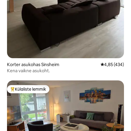
Korter asukohas Sinsheim
Keskmine hinna
4,85 (434)
Kena vaikne asukoht.
Külaliste lemmik
Külaliste suur lemmik