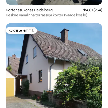
Korter asukohas Heidelberg
Keskmine hinn
4,81 (264)
Keskne vanalinna terrassiga korter (vaade lossile)
Külaliste lemmik
Külaliste lemmik