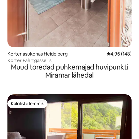
Korter asukohas Heidelberg
Keskmine hinna
4,96 (148)
Korter Fahrtgasse 'is
Muud toredad puhkemajad huvipunkti
Miramar lähedal
Külaliste lemmik
Külaliste lemmik