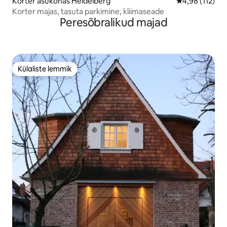
Korter asukohas Heidelberg
Keskmine hinn
4,98 (112)
Korter majas, tasuta parkimine, kliimaseade
Peresõbralikud majad
Külaliste lemmik
Külaliste lemmik