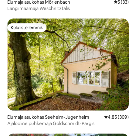
Elumaja asukohas Mörlenbach
Keskmine 
5 (33)
Langi maamaja Weschnitztalis
Külaliste lemmik
Külaliste lemmik
Elumaja asukohas Seeheim-Jugenheim
Keskmine hinna
4,85 (309)
Ajalooline puhkemaja Goldschmidt-Pargis