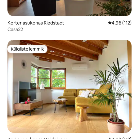
Korter asukohas Riedstadt
Keskmine hinn
4,96 (112)
Casa22
Külaliste lemmik
Külaliste lemmik