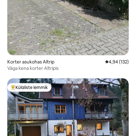
Korter asukohas Altrip
Keskmine hinn
4,94 (132)
Väga kena korter Altripis
Külaliste lemmik
Külaliste suur lemmik