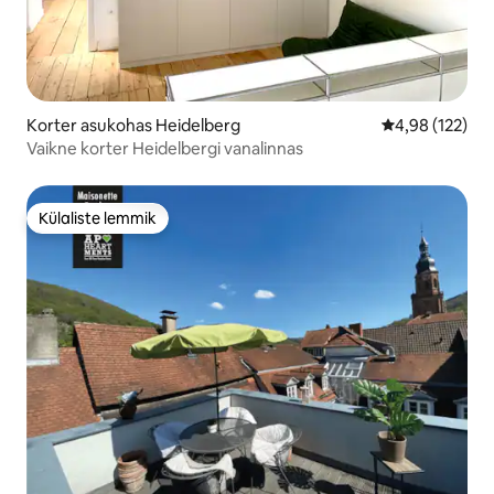
Korter asukohas Heidelberg
Keskmine hinn
4,98 (122)
Vaikne korter Heidelbergi vanalinnas
Külaliste lemmik
Külaliste lemmik