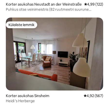
Korter asukohas Neustadt an der Weinstraße
Keskmine hinn
4,99 (122)
Puhkus otse veinimeistris (82 ruutmeetri suurune
eluruum)
Külaliste lemmik
Külaliste lemmik
Korter asukohas Sinsheim
Keskmine hinna
4,92 (567)
Heidi 's Herberge