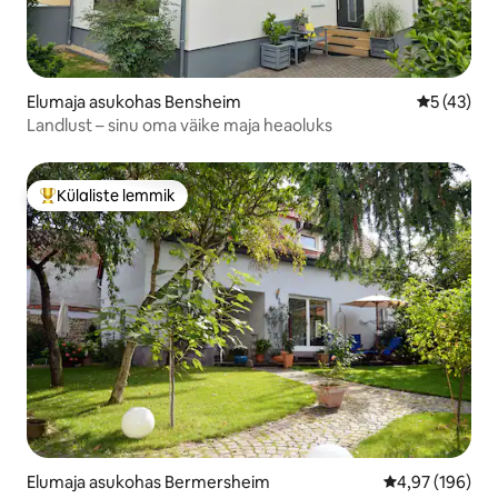
Elumaja asukohas Bensheim
Keskmine 
5 (43)
Landlust – sinu oma väike maja heaoluks
Külaliste lemmik
Külaliste suur lemmik
Elumaja asukohas Bermersheim
Keskmine hinna
4,97 (196)