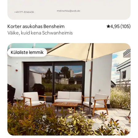
Korter asukohas Bensheim
Keskmine hinn
4,95 (105)
Väike, kuid kena Schwanheimis
Külaliste lemmik
Külaliste lemmik