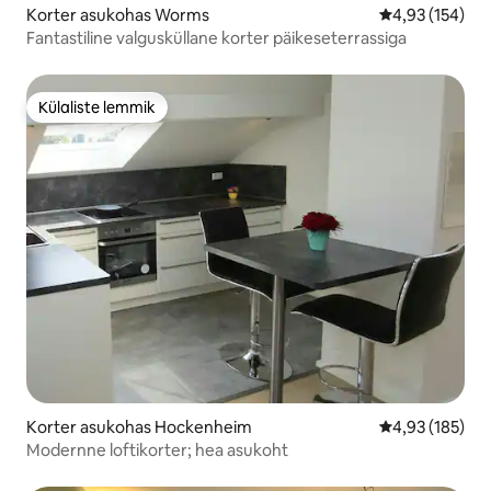
Korter asukohas Worms
Keskmine hinn
4,93 (154)
Fantastiline valgusküllane korter päikeseterrassiga
Külaliste lemmik
Külaliste lemmik
Korter asukohas Hockenheim
Keskmine hinn
4,93 (185)
Modernne loftikorter; hea asukoht