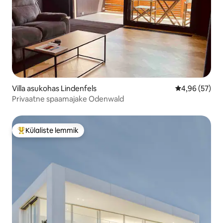
Villa asukohas Lindenfels
Keskmine hinn
4,96 (57)
Privaatne spaamajake Odenwald
Külaliste lemmik
Külaliste suur lemmik