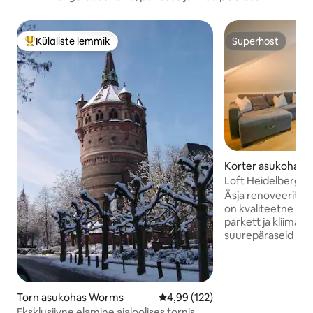
Külaliste lemmik
Superhost
Külaliste suur lemmik
Superhost
Korter asukohas H
Loft Heidelberg W
Äsja renoveeritud 
on kvaliteetne lood
parkett ja kliima
suurepäraseid ühe
jõuad S-Bahni rong
kesklinna. Ostlem
vahetus läheduses.
broneeringute puhu
Torn asukohas Worms
Keskmine hinnang 4,99/5, 122 h
4,99 (122)
avatakse keldripin
Eksklusiivne elamine ajaloolises tornis