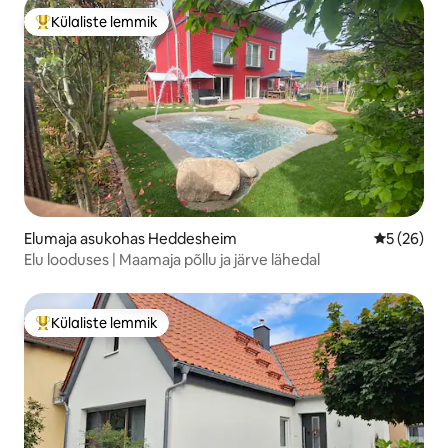
Külaliste lemmik
Külaliste suur lemmik
Elumaja asukohas Heddesheim
Keskmine h
5 (26)
Elu looduses | Maamaja põllu ja järve lähedal
Külaliste lemmik
Külaliste suur lemmik