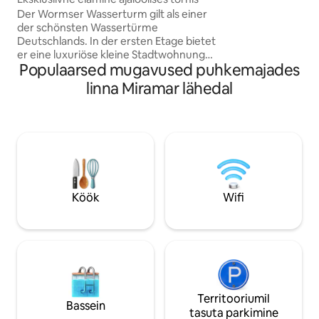
magamistoad, elut
Der Wormser Wasserturm gilt als einer
Jalgrataste jaoks 
der schönsten Wassertürme
garaaž. Heidelbergi linna
Deutschlands. In der ersten Etage bietet
registreerimisnu
er eine luxuriöse kleine Stadtwohnung
123B.
Populaarsed mugavused puhkemajades
(ca. 80 m2), die mit originalen
Rundbögen und viel Licht - 6 große
linna Miramar lähedal
Fenster- überrascht. Paare werden sich
hier wohlfühlen. Sie können einen
kulturellen, sportlichen oder/und
romantischen Urlaub verbringen. Aber
auch geschäftlich Reisende finden hier
die Möglichkeit in Ruhe online zu
arbeiten und am Abend in einem
großzügigen Ambiente zu entspannen.
Köök
Wifi
Territooriumil
Bassein
tasuta parkimine