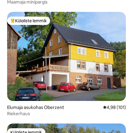
Maamaja minipargis
Külaliste lemmik
Külaliste suur lemmik
Elumaja asukohas Oberzent
Keskmine hinn
4,98 (101)
Riekerhaus
Külaliste lemmik