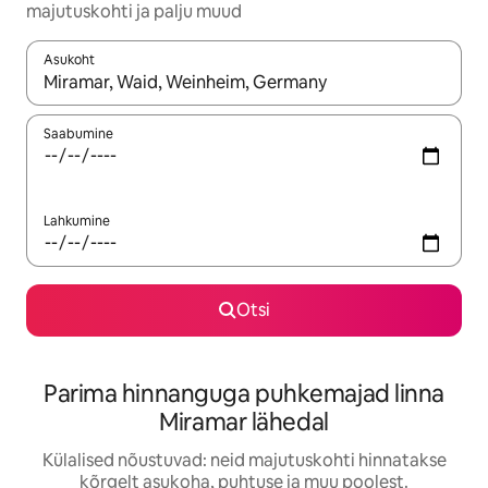
majutuskohti ja palju muud
Asukoht
Kui tulemused on kuvatud, liigu ekraanil nooleklahvidega või 
Saabumine
Lahkumine
Otsi
Parima hinnanguga puhkemajad linna
Miramar lähedal
Külalised nõustuvad: neid majutuskohti hinnatakse
kõrgelt asukoha, puhtuse ja muu poolest.