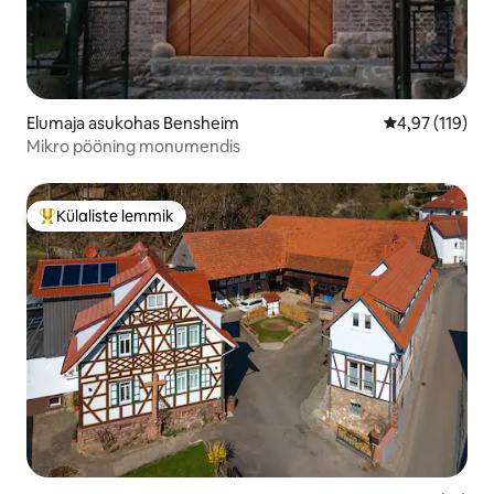
Elumaja asukohas Bensheim
Keskmine hinn
4,97 (119)
Mikro pööning monumendis
Külaliste lemmik
Külaliste suur lemmik