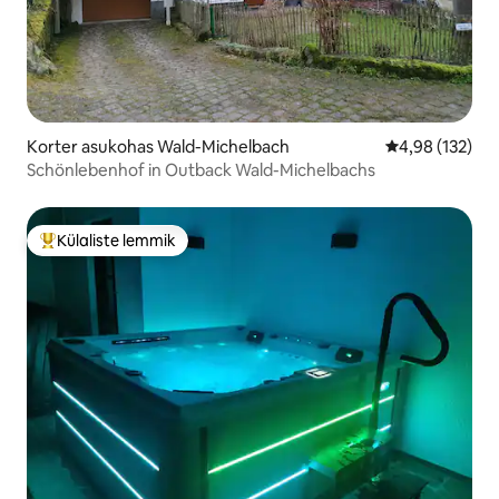
Korter asukohas Wald-Michelbach
Keskmine hinn
4,98 (132)
Schönlebenhof in Outback Wald-Michelbachs
Külaliste lemmik
Külaliste suur lemmik