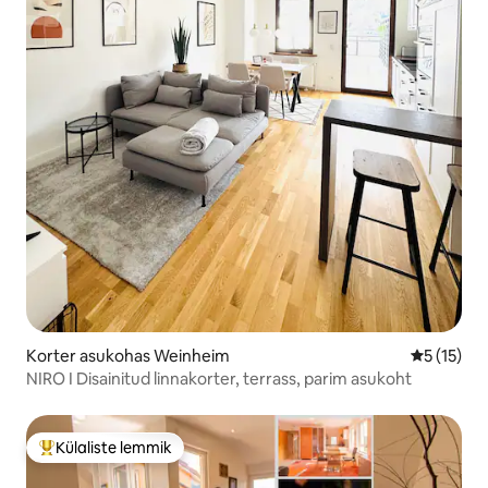
Korter asukohas Weinheim
Keskmine 
5 (15)
NIRO I Disainitud linnakorter, terrass, parim asukoht
Külaliste lemmik
Külaliste suur lemmik