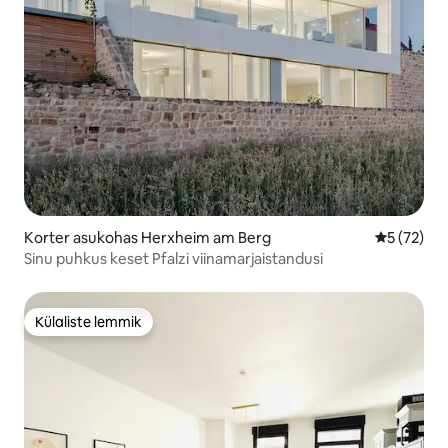
Korter asukohas Herxheim am Berg
Keskmine 
5 (72)
Sinu puhkus keset Pfalzi viinamarjaistandusi
Külaliste lemmik
Külaliste lemmik