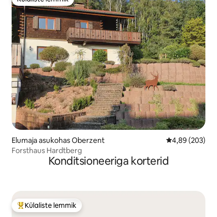
Külaliste lemmik
Elumaja asukohas Oberzent
Keskmine hinna
4,89 (203)
Forsthaus Hardtberg
Konditsioneeriga korterid
Külaliste lemmik
Külaliste suur lemmik