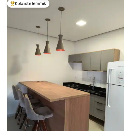
Külaliste lemmik
Külaliste suur lemmik