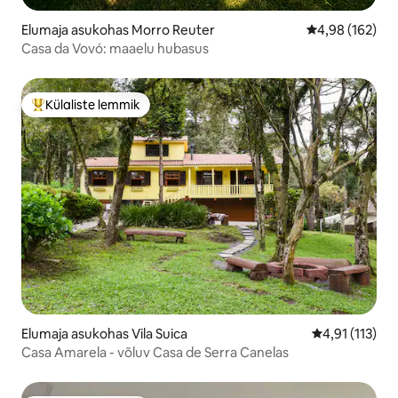
Elumaja asukohas Morro Reuter
Keskmine hinn
4,98 (162)
Casa da Vovó: maaelu hubasus
Külaliste lemmik
Külaliste suur lemmik
Elumaja asukohas Vila Suica
Keskmine hinn
4,91 (113)
Casa Amarela - võluv Casa de Serra Canelas