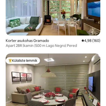
Korter asukohas Gramado
Keskmine hinna
4,98 (160)
Apart 2BR |kamin |500 m Lago Negro| Pered
Külaliste lemmik
Külaliste suur lemmik