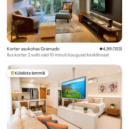
Korter asukohas Gramado
Keskmine hinna
4,99 (103)
Ilus korter 2 sviiti vaid 10 minuti kaugusel kesklinnast
Külaliste lemmik
Külaliste suur lemmik