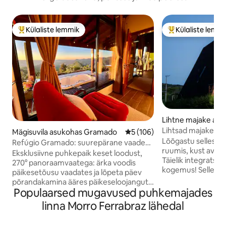
Külaliste lemmik
Külaliste lemm
Külaliste suur lemmik
Külaliste suur le
Lihtne majake as
vo Hamburgo
Lihtsad majakesed väl
Mägisuvila asukohas Gramado
Keskmine hinnang 5/5, 106 h
5 (106)
Grande/ NH
Lõõgastu selles rahu
Refúgio Gramado: suurepärane vaade
ruumis, kust avane
Serra Gaúchale
Eksklusiivne puhkepaik keset loodust,
Täielik integratsi
270° panoraamvaatega: ärka voodis
kogemus! Selles majakeses on olemas
päikesetõusu vaadates ja lõpeta päev
kõik meeldiva ja 
põrandakamina ääres päikeseloojangut
võimalused. Moodsa sisekujundusega
Populaarsed mugavused puhkemajades
imetledes. Mägimaja kamina ja
majutuskohas on tä
mullivanniga puhta mugavuse
linna Morro Ferrabraz lähedal
diivanvoodi ja väl
hetkedeks. Magamistuba on köögist
mugavalt paari. Asume Novo Hamburgo
eraldi, mis tagab suurema privaatsuse ja