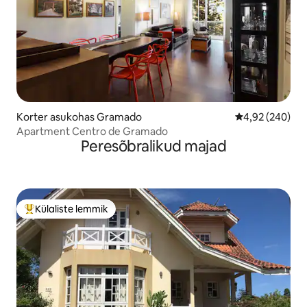
Korter asukohas Gramado
Keskmine hinna
4,92 (240)
Apartment Centro de Gramado
Peresõbralikud majad
Külaliste lemmik
Külaliste suur lemmik