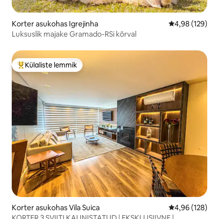
Korter asukohas Igrejinha
Keskmine hinn
4,98 (129)
Luksuslik majake Gramado-RSi kõrval
Külaliste lemmik
Külaliste suur lemmik
Korter asukohas Vila Suica
Keskmine hinn
4,96 (128)
KORTER 3 SVIITI KAUNISTATUD | EKSKLUSIIVNE |