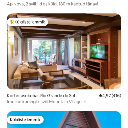
Ap Nova, 2 sviiti, d esikülg, 180 m kaetud tänav!
Külaliste lemmik
Külaliste suur lemmik
Korter asukohas Rio Grande do Sul
Keskmine hinn
4,97 (416)
Imeline kuninglik sviit Mountain Village 'is
Külaliste lemmik
Külaliste lemmik