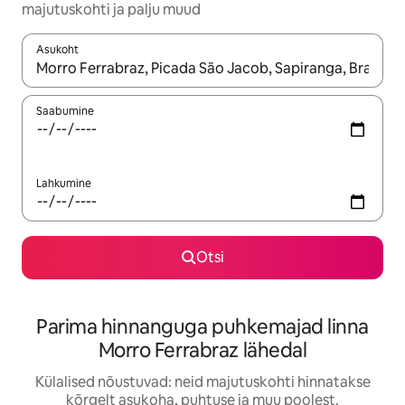
majutuskohti ja palju muud
Asukoht
Kui tulemused on kuvatud, liigu ekraanil nooleklahvidega või 
Saabumine
Lahkumine
Otsi
Parima hinnanguga puhkemajad linna
Morro Ferrabraz lähedal
Külalised nõustuvad: neid majutuskohti hinnatakse
kõrgelt asukoha, puhtuse ja muu poolest.