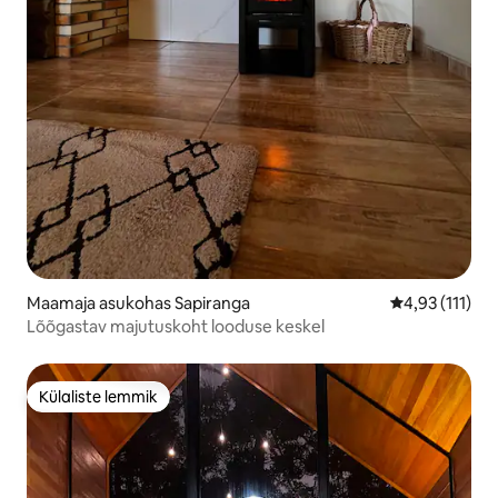
Maamaja asukohas Sapiranga
Keskmine hinn
4,93 (111)
Lõõgastav majutuskoht looduse keskel
Külaliste lemmik
Külaliste lemmik