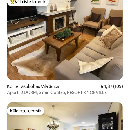
Külaliste lemmik
Külaliste suur lemmik
Korter asukohas Vila Suica
Keskmine hinna
4,87 (109)
Apart. 2 DORM, 3 min Centro, RESORT KNORVILLE
Külaliste lemmik
Külaliste lemmik