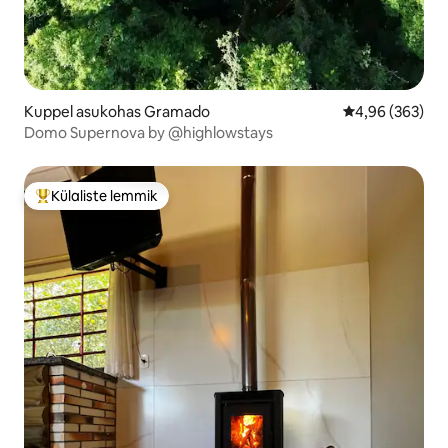
Kuppel asukohas Gramado
Keskmine hinna
4,96 (363)
Domo Supernova by @highlowstays
Külaliste lemmik
Külaliste suur lemmik