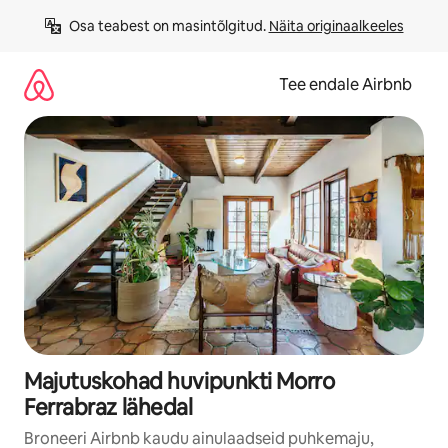
Liigu
Osa teabest on masintõlgitud. 
Näita originaalkeeles
sisu
juurde
Tee endale Airbnb
Majutuskohad huvipunkti Morro
Ferrabraz lähedal
Broneeri Airbnb kaudu ainulaadseid puhkemaju,