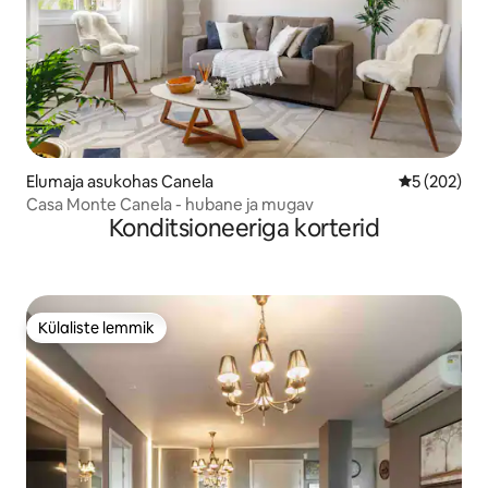
Elumaja asukohas Canela
Keskmine hi
5 (202)
Casa Monte Canela - hubane ja mugav
Konditsioneeriga korterid
Külaliste lemmik
Külaliste lemmik