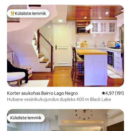
Külaliste lemmik
Külaliste suur lemmik
Korter asukohas Bairro Lago Negro
Keskmine hinn
4,97 (191)
Hubane vesinikukujundus dupleks 400 m Black Lake
Külaliste lemmik
Külaliste lemmik