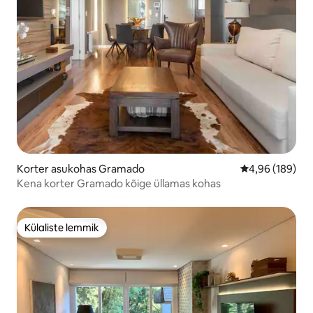
Korter asukohas Gramado
Keskmine hinna
4,96 (189)
Kena korter Gramado kõige üllamas kohas
Külaliste lemmik
Külaliste lemmik