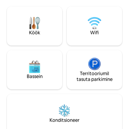
maapiirkonnas vä
hubasuse. Ainus üüritav maamaja
mis sobib ideaalsel
majutuskohas, alati lilleline ja lõhnav.
kontakti loodusega
Melhores Destinose portaali poolt valitud
üheks piirkonna parimaks Airbnb
majutuskohaks. Vaid 14 km kaugusel
Gramado kesklinnast. 🌿✨
Köök
Wifi
Territooriumil
Bassein
tasuta parkimine
Konditsioneer