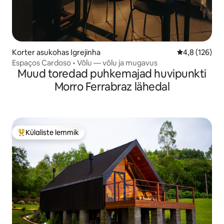
Korter asukohas Igrejinha
Keskmine hin
4,8 (126)
Espaços Cardoso • Võlu — võlu ja mugavus
Muud toredad puhkemajad huvipunkti
Morro Ferrabraz lähedal
Külaliste lemmik
Külaliste suur lemmik