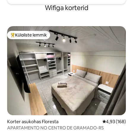
Wifiga korterid
Külaliste lemmik
Külaliste suur lemmik
Korter asukohas Floresta
Keskmine hinn
4,93 (168)
APARTAMENTO NO CENTRO DE GRAMADO-RS