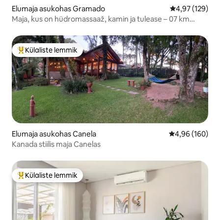
Elumaja asukohas Gramado
Keskmine hinn
4,97 (129)
Maja, kus on hüdromassaaž, kamin ja tulease – 07 km
kesklinnast
Külaliste lemmik
Külaliste suur lemmik
Elumaja asukohas Canela
Keskmine hinna
4,96 (160)
Kanada stiilis maja Canelas
Külaliste lemmik
Külaliste suur lemmik