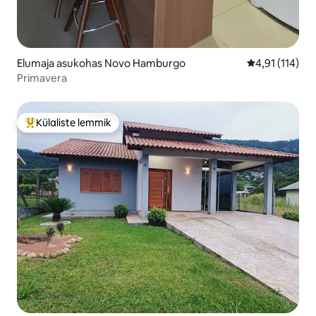
Elumaja asukohas Novo Hamburgo
Keskmine hinn
4,91 (114)
Primavera
Külaliste lemmik
Külaliste suur lemmik