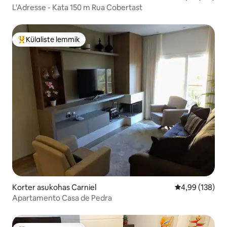
L'Adresse - Kata 150 m Rua Cobertast
Külaliste lemmik
Külaliste suur lemmik
Korter asukohas Carniel
Keskmine hinna
4,99 (138)
Apartamento Casa de Pedra