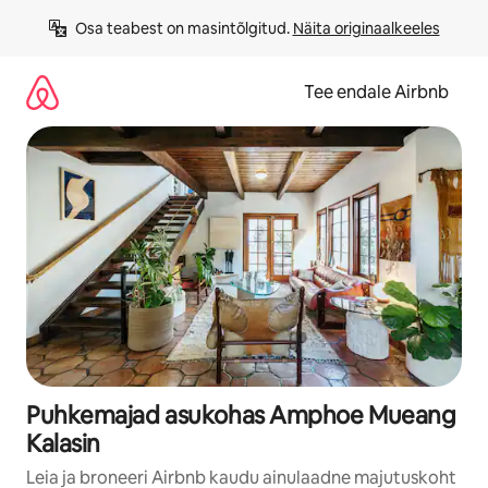
Liigu
Osa teabest on masintõlgitud. 
Näita originaalkeeles
sisu
juurde
Tee endale Airbnb
Puhkemajad asukohas Amphoe Mueang
Kalasin
Leia ja broneeri Airbnb kaudu ainulaadne majutuskoht