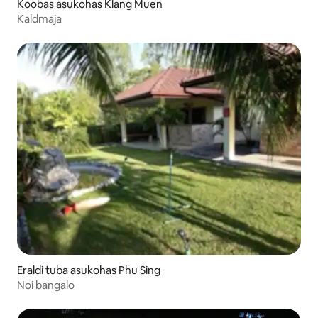
Koobas asukohas Klang Muen
Kaldmaja
Eraldi tuba asukohas Phu Sing
Noi bangalo