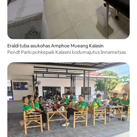
Eraldi tuba asukohas Amphoe Mueang Kalasin
Pendt Parki puhkepaik Kalasini kodumajutus linnametsas