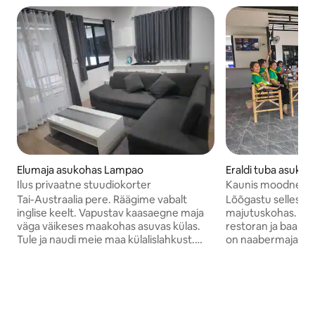
Elumaja asukohas Lampao
Eraldi tuba asuko
Ilus privaatne stuudiokorter
Kaunis moodne m
Tai-Austraalia pere. Räägime vabalt
Lõõgastu selles rahu
inglise keelt. Vapustav kaasaegne maja
majutuskohas. Mei
väga väikeses maakohas asuvas külas.
restoran ja baar 
Tule ja naudi meie maa külalislahkust.
on naabermajas väike
Ideaalne koht puhkuseks või digitaalsele
jalutuskäik Lam Pa
nomaadile lõõgastumiseks ja
kalapüügiks või uj
töötamiseks. Asub lühikese jalutuskäigu
peredele. Meil on 
kaugusel Lam Pao järvest. Ideaalne
majutuskohta ja s
ujumiseks või kalapüügiks. Söö koos
külalist. Ideaalne rühmadele. Väga