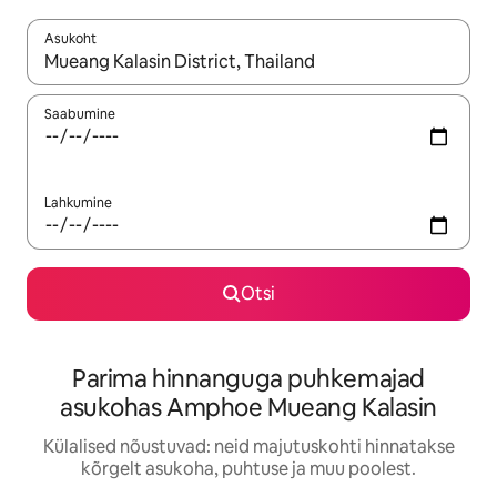
Asukoht
Kui tulemused on kuvatud, liigu ekraanil nooleklahvidega või 
Saabumine
Lahkumine
Otsi
Parima hinnanguga puhkemajad
asukohas Amphoe Mueang Kalasin
Külalised nõustuvad: neid majutuskohti hinnatakse
kõrgelt asukoha, puhtuse ja muu poolest.