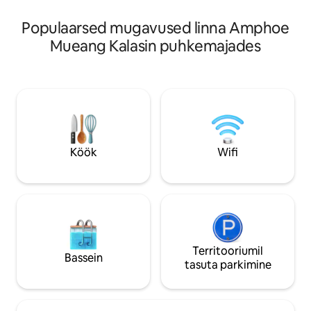
meie perega või valmista ise süüa. Külas
lähedal Lam Pao sk
on palju poode ja restorane.
Populaarsed mugavused linna Amphoe
Mueang Kalasin puhkemajades
Köök
Wifi
Territooriumil
Bassein
tasuta parkimine