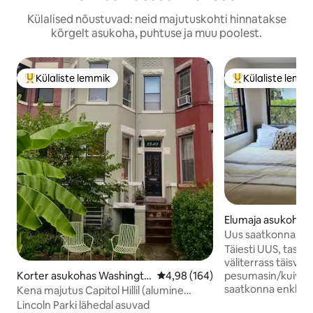
Külalised nõustuvad: neid majutuskohti hinnatakse
kõrgelt asukoha, puhtuse ja muu poolest.
Külaliste lemmik
Külaliste lemm
Külaliste suur lemmik
Külaliste suur le
Elumaja asukohas
on
Uus saatkonna enk
koos parkimisega
Täiesti UUS, tasut
väliterrass täisva
Korter asukohas Washingto
Keskmine hinnang 4,98/5, 164 h
4,98 (164)
pesumasin/kuivati. Asub prestiižs
n
saatkonna enklaav
Kena majutus Capitol Hillil (alumine
turvalisemaid ja m
korrus)
Lincoln Parki lähedal asuvad