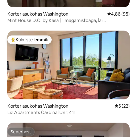
Korter asukohas Washington
Keskmine hinn
4,86 (95)
Mint House D.C. by Kasa | 1 magamistoaga, lai
kaheinimesevoodi
Külaliste lemmik
Külaliste suur lemmik
Korter asukohas Washington
Keskmine 
5 (22)
Liz Apartments Cardinal Unit 411
Superhost
Superhost