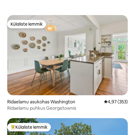
Külaliste lemmik
Külaliste lemmik
Ridaelamu asukohas Washington
Keskmine hinna
4,97 (353)
Ridaelamu puhkus Georgetownis
Külaliste lemmik
Külaliste suur lemmik