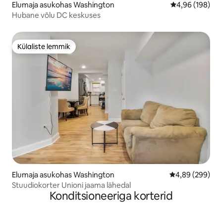
Elumaja asukohas Washington
Keskmine hinna
4,96 (198)
Hubane võlu DC keskuses
Külaliste lemmik
Külaliste lemmik
Elumaja asukohas Washington
Keskmine hinna
4,89 (299)
Stuudiokorter Unioni jaama lähedal
Konditsioneeriga korterid