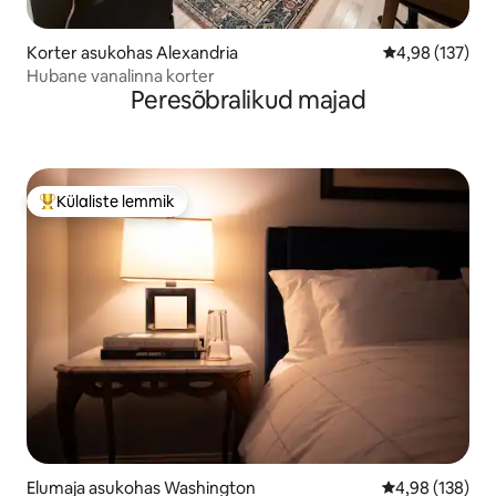
Korter asukohas Alexandria
Keskmine hinn
4,98 (137)
Hubane vanalinna korter
Peresõbralikud majad
Külaliste lemmik
Külaliste suur lemmik
Elumaja asukohas Washington
Keskmine hinn
4,98 (138)