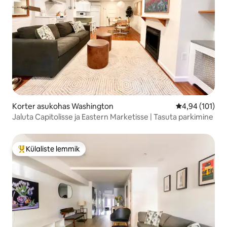
Korter asukohas Washington
Keskmine hinn
4,94 (101)
Jaluta Capitolisse ja Eastern Marketisse | Tasuta parkimine
Külaliste lemmik
Külaliste suur lemmik