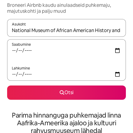
Broneeri Airbnb kaudu ainulaadseid puhkemaju,
majutuskohti ja palju muud
Asukoht
Kui tulemused on kuvatud, liigu ekraanil nooleklahvidega või 
Saabumine
Lahkumine
Otsi
Parima hinnanguga puhkemajad linna
Aafrika-Ameerika ajaloo ja kultuuri
rahvusmuuseum lähedal