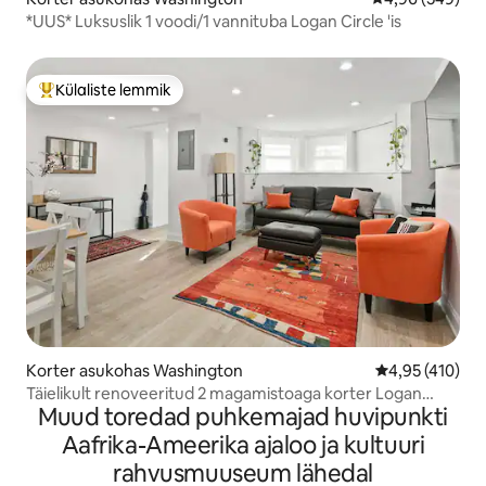
*UUS* Luksuslik 1 voodi/1 vannituba Logan Circle 'is
Külaliste lemmik
Külaliste suur lemmik
Korter asukohas Washington
Keskmine hinn
4,95 (410)
Täielikult renoveeritud 2 magamistoaga korter Logan
Muud toredad puhkemajad huvipunkti
Circle 'is
Aafrika-Ameerika ajaloo ja kultuuri
rahvusmuuseum lähedal