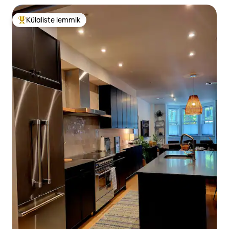
Külaliste lemmik
Külaliste suur lemmik