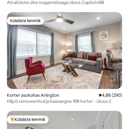
Atraktiivne ühe magamistoaga üksus Capitol Hillil
Külaliste lemmik
Külaliste lemmik
Korter asukohas Arlington
Keskmine hinna
4,86 (290)
Hiljuti renoveeritud ja kaasaegne 1BR korter - üksus 2
Külaliste lemmik
Külaliste suur lemmik