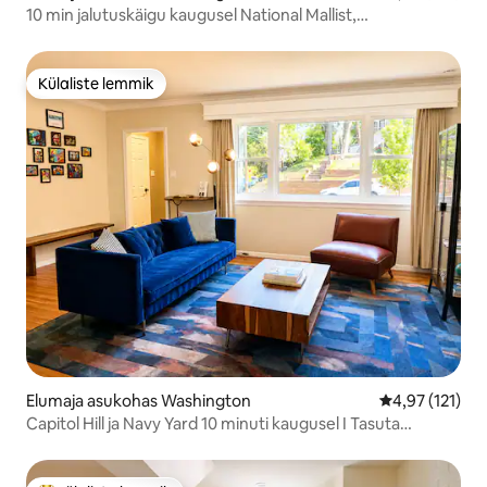
10 min jalutuskäigu kaugusel National Mallist,
muuseumidest ja kai äärest
Külaliste lemmik
Külaliste lemmik
Elumaja asukohas Washington
Keskmine hinn
4,97 (121)
Capitol Hill ja Navy Yard 10 minuti kaugusel I Tasuta
parkimine