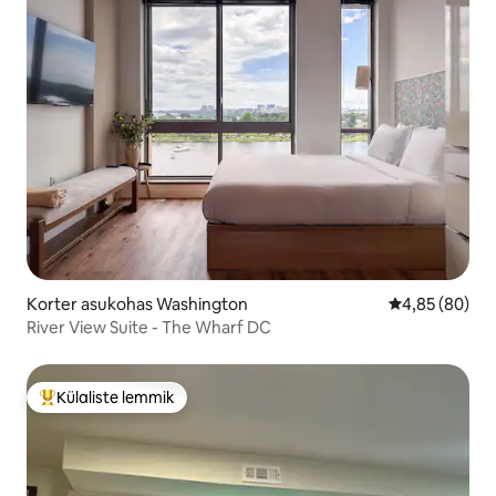
Korter asukohas Washington
Keskmine hinn
4,85 (80)
River View Suite - The Wharf DC
Külaliste lemmik
Külaliste suur lemmik