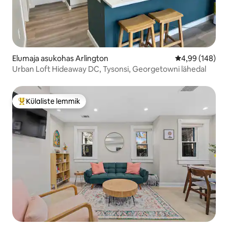
Elumaja asukohas Arlington
Keskmine hinna
4,99 (148)
Urban Loft Hideaway DC, Tysonsi, Georgetowni lähedal
Külaliste lemmik
Külaliste suur lemmik