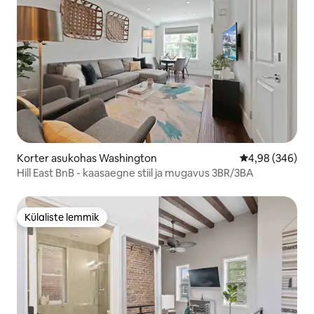
Korter asukohas Washington
Keskmine hinna
4,98 (346)
Hill East BnB - kaasaegne stiil ja mugavus 3BR/3BA
Külaliste lemmik
Külaliste lemmik