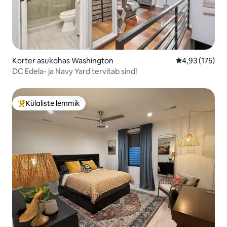
Korter asukohas Washington
Keskmine hinn
4,93 (175)
DC Edela- ja Navy Yard tervitab sind!
Külaliste lemmik
Külaliste suur lemmik