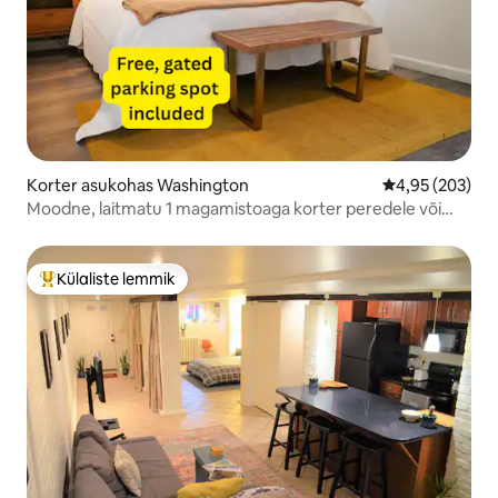
Korter asukohas Washington
Keskmine hinna
4,95 (203)
Moodne, laitmatu 1 magamistoaga korter peredele või
tööreisijatele
Külaliste lemmik
Külaliste suur lemmik