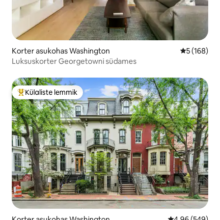
Korter asukohas Washington
Keskmine h
5 (168)
Luksuskorter Georgetowni südames
Külaliste lemmik
Külaliste suur lemmik
Korter asukohas Washington
Keskmine hinna
4,96 (549)