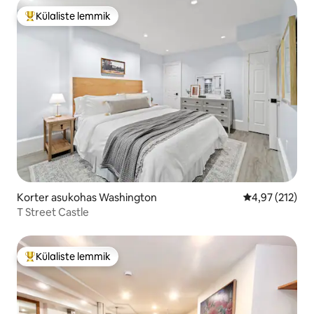
Külaliste lemmik
Külaliste suur lemmik
Korter asukohas Washington
Keskmine hinn
4,97 (212)
T Street Castle
Külaliste lemmik
Külaliste suur lemmik