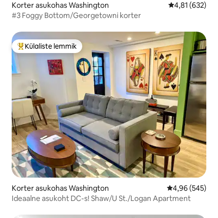
Korter asukohas Washington
Keskmine hinn
4,81 (632)
#3 Foggy Bottom/Georgetowni korter
Külaliste lemmik
Külaliste suur lemmik
Korter asukohas Washington
Keskmine hinna
4,96 (545)
Ideaalne asukoht DC-s! Shaw/U St./Logan Apartment