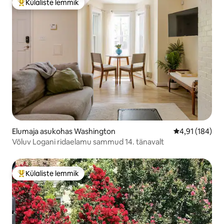
Külaliste lemmik
Külaliste suur lemmik
Elumaja asukohas Washington
Keskmine hinn
4,91 (184)
Võluv Logani ridaelamu sammud 14. tänavalt
Külaliste lemmik
Külaliste suur lemmik