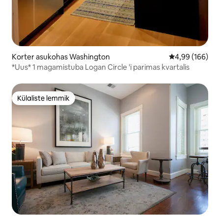
Korter asukohas Washington
Keskmine hinna
4,99 (166)
*Uus* 1 magamistuba Logan Circle 'i parimas kvartalis
Külaliste lemmik
Külaliste lemmik