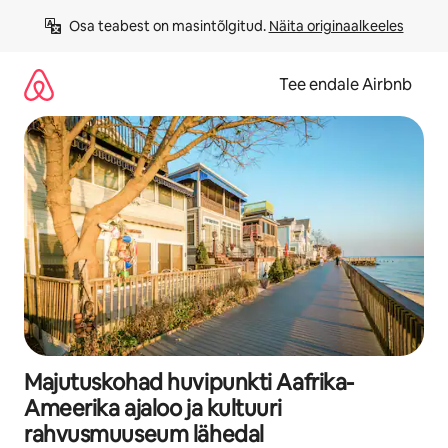
Liigu
Osa teabest on masintõlgitud. 
Näita originaalkeeles
sisu
juurde
Tee endale Airbnb
Majutuskohad huvipunkti Aafrika-
Ameerika ajaloo ja kultuuri
rahvusmuuseum lähedal