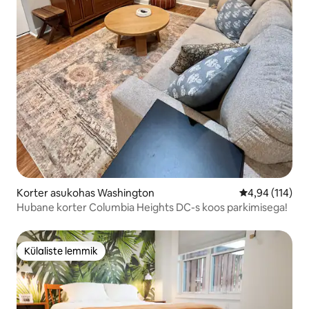
Korter asukohas Washington
Keskmine hinn
4,94 (114)
Hubane korter Columbia Heights DC-s koos parkimisega!
Külaliste lemmik
Külaliste lemmik