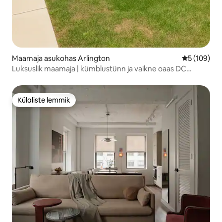
Maamaja asukohas Arlington
Keskmine h
5 (109)
Luksuslik maamaja | kümblustünn ja vaikne oaas DC
lähedal
Külaliste lemmik
Külaliste lemmik