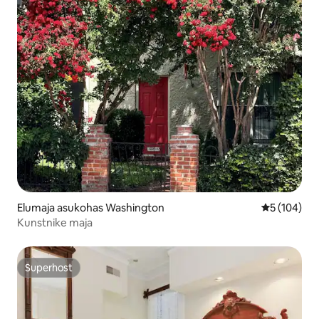
Elumaja asukohas Washington
Keskmine h
5 (104)
Kunstnike maja
Superhost
Superhost