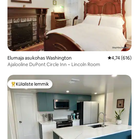
Elumaja asukohas Washington
Keskmine hinn
4,74 (616)
Ajalooline DuPont Circle Inn ~ Lincoln Room
Külaliste lemmik
Külaliste suur lemmik