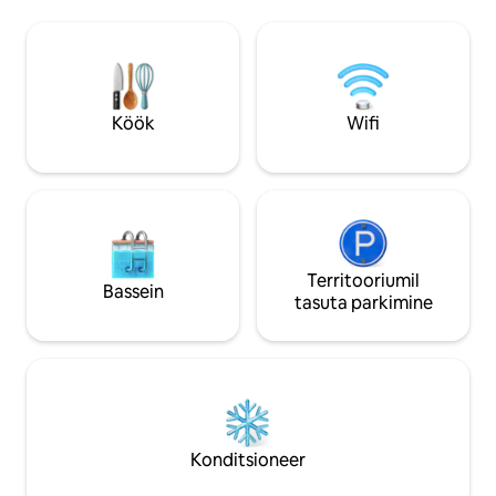
peretuba söögitoaga, täisvarustusega
köök, esi- ja külgveranda, pesuruum ja
suur tagahoov. Tänavaväline parkimine
tagaosas. Luksuslikud linad laias
kaheinimesevoodis ootavad sind pärast
sinu seiklusi.
Köök
Wifi
Territooriumil
Bassein
tasuta parkimine
Konditsioneer