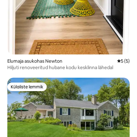
Elumaja asukohas Newton
Keskmine
5 (5)
Hiljuti renoveeritud hubane kodu kesklinna lähedal
Külaliste lemmik
Külaliste lemmik