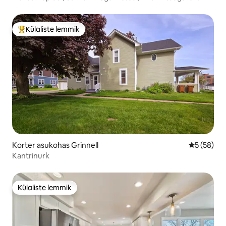
Newton
Külaliste lemmik
Külaliste suur lemmik
Korter asukohas Grinnell
Keskmine h
5 (58)
Kantrinurk
Külaliste lemmik
Külaliste lemmik