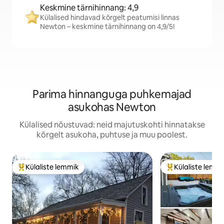
Keskmine tärnihinnang: 4,9
Külalised hindavad kõrgelt peatumisi linnas
Newton – keskmine tärnihinnang on 4,9/5!
Parima hinnanguga puhkemajad
asukohas Newton
Külalised nõustuvad: neid majutuskohti hinnatakse
kõrgelt asukoha, puhtuse ja muu poolest.
Külaliste lemmik
Külaliste lemm
Külaliste suur lemmik
Külaliste suur le