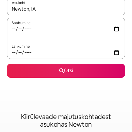
Asukoht
Kui tulemused on kuvatud, liigu ekraanil nooleklahvidega või 
Saabumine
Lahkumine
Otsi
Kiirülevaade majutuskohtadest
asukohas Newton