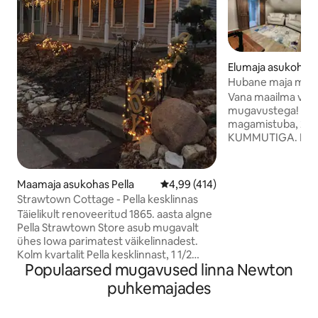
Elumaja asukohas 
Hubane maja mulli
magamiskohta, 3 
Vana maailma võl
vannituba, 2 elutu
mugavustega! 2 el
magamistuba, 2 va
KUMMUTIGA. Palju 
Pesumaja, privaats
teler põhitaseme e
ülakorrusel; kõig
Maamaja asukohas Pella
Keskmine hinnang 4,99/5, 414 h
4,99 (414)
teler koos Rokuga. Vaikne elamurajoo
Strawtown Cottage - Pella kesklinnas
5 minutit Adventur
Täielikult renoveeritud 1865. aasta algne
Meadowsi võidusõi
Pella Strawtown Store asub mugavalt
Moinesi müügikoht
ühes Iowa parimatest väikelinnadest.
State Fairgroundsi 
Kolm kvartalit Pella kesklinnast, 1 1/2
Moinesi kesklinna.
Populaarsed mugavused linna Newton
kvartalit West Market Parkist, 2 kvartalit
hinnas. Voodipesu 
Centrali jalgpalli-, pesapalli- ja
puhkemajades
pehmepallikompleksist. Naudi maamaja
võlu kahe privaatse voodi ja vannitoaga,