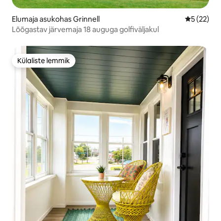
Elumaja asukohas Grinnell
Keskmine 
5 (22)
Lõõgastav järvemaja 18 auguga golfiväljakul
Külaliste lemmik
Külaliste lemmik