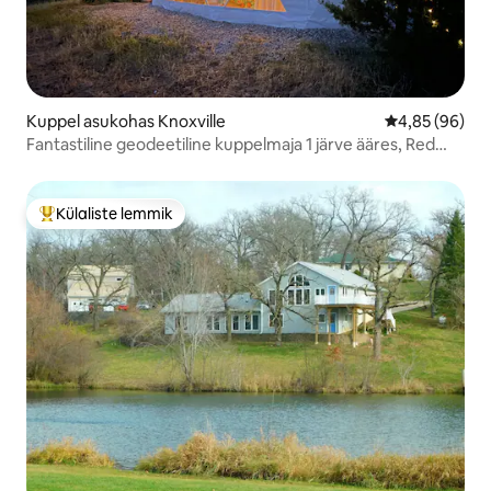
Kuppel asukohas Knoxville
Keskmine hinn
4,85 (96)
Fantastiline geodeetiline kuppelmaja 1 järve ääres, Red
Rockis
Külaliste lemmik
Külaliste suur lemmik