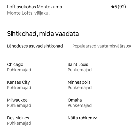
Loft asukohas Montezuma
Keskmine h
5 (92)
Monte Lofts, väljakul.
Sihtkohad, mida vaadata
Läheduses asuvad sihtkohad
Populaarsed vaatamisväärsuse
Chicago
Saint Louis
Puhkemajad
Puhkemajad
Kansas City
Minneapolis
Puhkemajad
Puhkemajad
Milwaukee
Omaha
Puhkemajad
Puhkemajad
Des Moines
Näita rohkem
Puhkemajad