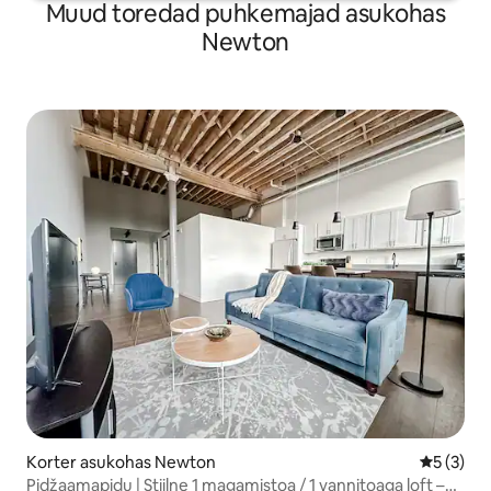
Muud toredad puhkemajad asukohas
Newton
Korter asukohas Newton
Keskmine
5 (3)
Pidžaamapidu | Stiilne 1 magamistoa / 1 vannitoaga loft –