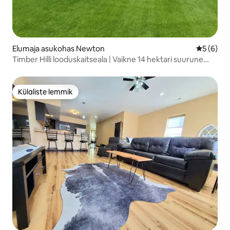
Elumaja asukohas Newton
Keskmine
5 (6)
Timber Hilli looduskaitseala | Vaikne 14 hektari suurune
puhkepaik
Külaliste lemmik
Külaliste lemmik