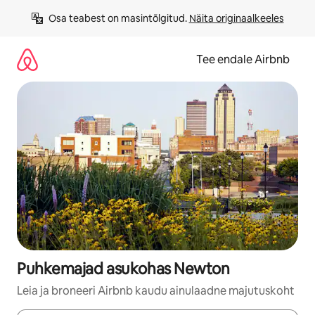
Liigu
Osa teabest on masintõlgitud. 
Näita originaalkeeles
sisu
juurde
Tee endale Airbnb
Puhkemajad asukohas Newton
Leia ja broneeri Airbnb kaudu ainulaadne majutuskoht