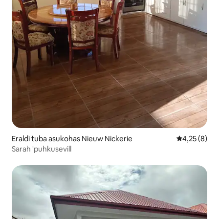
Eraldi tuba asukohas Nieuw Nickerie
Keskmine hi
4,25 (8)
Sarah 'puhkusevill