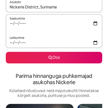
Asukoht
Kui tulemused on kuvatud, liigu ekraanil nooleklahvidega või 
Saabumine
Lahkumine
Otsi
Parima hinnanguga puhkemajad
asukohas Nickerie
Külalised nõustuvad: neid majutuskohti hinnatakse
kõrgelt asukoha, puhtuse ja muu poolest.