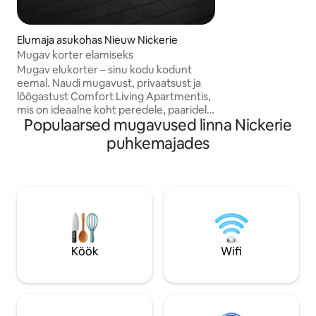
Amariandi küladesse
Elumaja asukohas Nieuw Nickerie
Mugav korter elamiseks
Mugav elukorter – sinu kodu kodunt
eemal. Naudi mugavust, privaatsust ja
lõõgastust Comfort Living Apartmentis,
mis on ideaalne koht peredele, paaridele
Populaarsed mugavused linna Nickerie
ja ärireisijatele, kes otsivad rahulikku
peatumiskohta. Meie kaasaegsed
puhkemajades
korterid on täielikult sisustatud ja
mõeldud pakkuma lõõgastavat ja
nauditavat elamust 4–6 külalisele. Igas
korteris on hubane elutuba mugavate
istumiskohtade ja Netflixi teenusega
lameekraanteleriga, mis võimaldab sul
pärast pikka päeva lõõgastuda.
Köök
Wifi