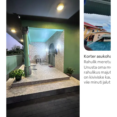
Korter asukohas c
Rahulik meretuul l
Unusta oma mured 
rahulikus majutus
on kiviviske kaugu
viie minuti jalutus
peamisest turust 
jaoks. See asub ka 
kõigele. See on tur
mugav.Naabruses o
Suriname 'i (10-15 d
paaditeenuse jalu
viib külastajaid Or