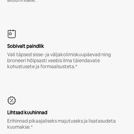
allüürimisele.
Sobivalt paindlik
Vali täpsed sisse- ja väljakolimiskuupäevad ning
broneeri hõlpsasti veebis ilma täiendavate
kohustusete ja formaalsusteta.*
Lihtsad kuuhinnad
Erihinnad pikaajaliseks majutuseks ja lisatasudeta
kuumakse.*