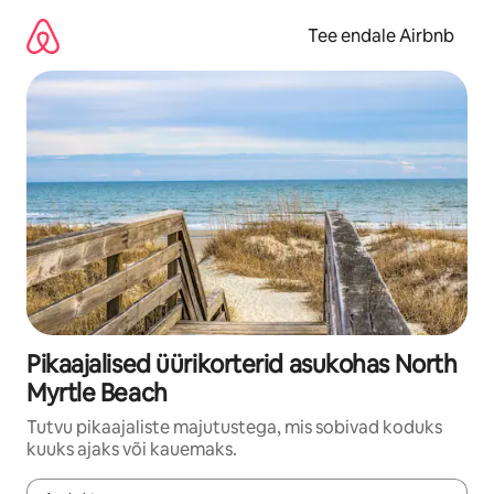
Liigu
sisu
Tee endale Airbnb
juurde
Pikaajalised üürikorterid asukohas North
Myrtle Beach
Tutvu pikaajaliste majutustega, mis sobivad koduks
kuuks ajaks või kauemaks.