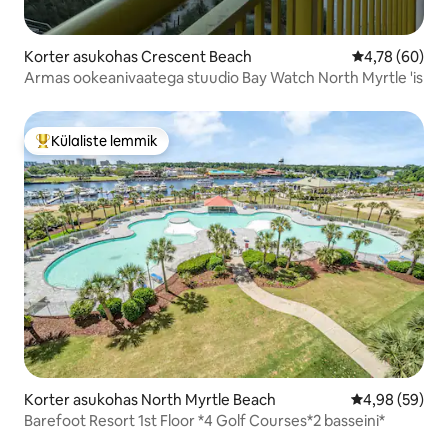
Korter asukohas Crescent Beach
Keskmine hinn
4,78 (60)
Armas ookeanivaatega stuudio Bay Watch North Myrtle 'is
Külaliste lemmik
Külaliste suur lemmik
Korter asukohas North Myrtle Beach
Keskmine hinn
4,98 (59)
Barefoot Resort 1st Floor *4 Golf Courses*2 basseini*