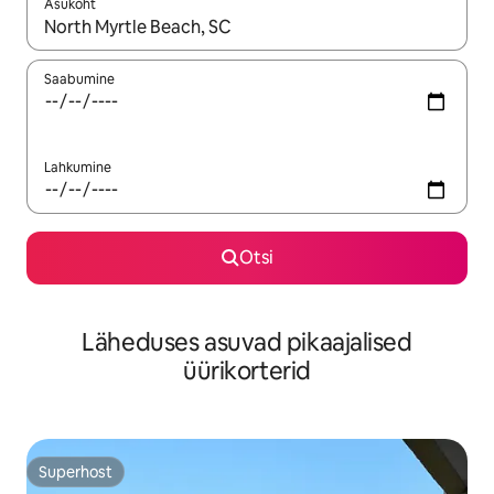
Asukoht
Kui tulemused on kuvatud, liigu ekraanil nooleklahvidega või 
Saabumine
Lahkumine
Otsi
Läheduses asuvad pikaajalised
üürikorterid
Superhost
Superhost