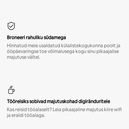
Broneeri rahuliku südamega
Hinnatud meie usaldatud külalistekogukonna poolt ja
ööpäevaringse toe võimalusega kogu sinu pikaajalise
majutuse vältel.
Tööreisiks sobivad majutuskohad digiränduritele
Kas reisid tööalaselt? Leia pikaajaline majutus kiire wifi
ja eraldi tööalaga.