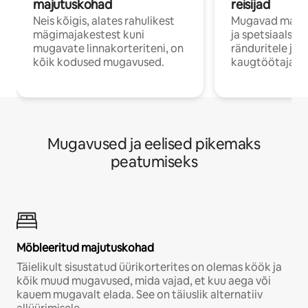
majutuskohad
reisijad
Neis kõigis, alates rahulikest
Mugavad majut
mägimajakestest kuni
ja spetsiaalse 
mugavate linnakorteriteni, on
ränduritele ja
kõik kodused mugavused.
kaugtöötajatel
Mugavused ja eelised pikemaks
peatumiseks
Möbleeritud majutuskohad
Täielikult sisustatud üürikorterites on olemas köök ja
kõik muud mugavused, mida vajad, et kuu aega või
kauem mugavalt elada. See on täiuslik alternatiiv