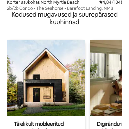
Korter asukohas North Myrtle Beach
Keskmine hinna
4,84 (104)
2b/2b Condo - The Seahorse - Barefoot Landing, NMB
Kodused mugavused ja suurepärased
kuuhinnad
Täielikult möbleeritud
Digirändurid j