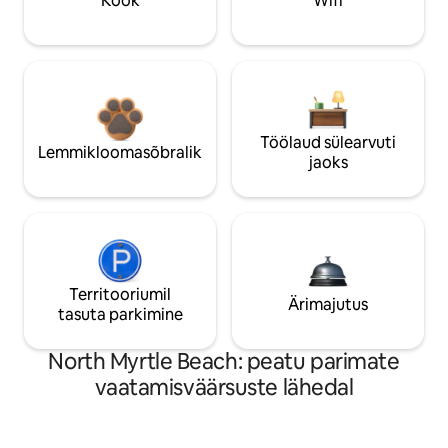
Köök
Wifi
Töölaud sülearvuti
Lemmikloomasõbralik
jaoks
Territooriumil
Ärimajutus
tasuta parkimine
North Myrtle Beach: peatu parimate
vaatamisväärsuste lähedal