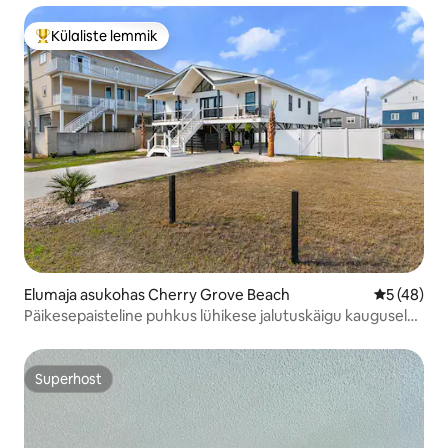
Külaliste lemmik
Külaliste suur lemmik
Elumaja asukohas Cherry Grove Beach
Keskmine 
5 (48)
Päikesepaisteline puhkus lühikese jalutuskäigu kaugusel
rannast
Superhost
Superhost