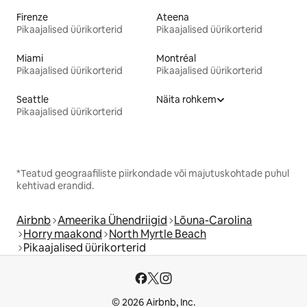
Firenze
Ateena
Pikaajalised üürikorterid
Pikaajalised üürikorterid
Miami
Montréal
Pikaajalised üürikorterid
Pikaajalised üürikorterid
Seattle
Näita rohkem
Pikaajalised üürikorterid
*Teatud geograafiliste piirkondade või majutuskohtade puhul
kehtivad erandid.
Airbnb
Ameerika Ühendriigid
Lõuna-Carolina
Horry maakond
North Myrtle Beach
Pikaajalised üürikorterid
© 2026 Airbnb, Inc.