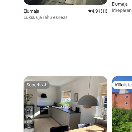
Elumaja
Imepärane
Elumaja
Keskmine hinnang 4,9
4,91 (11)
Odense 'i
Luksus ja rahu esireas
Superhost
Külalist
Superhost
Külalist