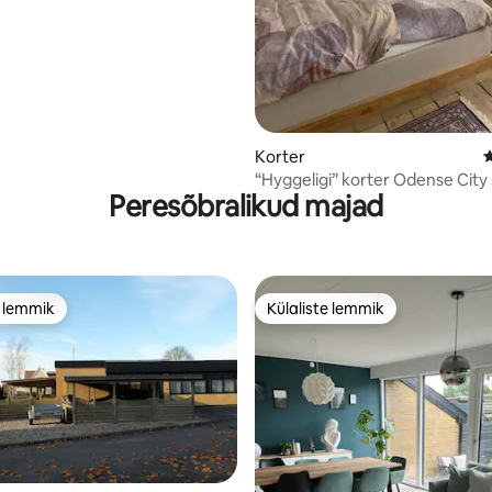
5, 123 hinnangut
Korter
K
“Hyggeligi” korter Odense Cit
Peresõbralikud majad
e lemmik
Külaliste lemmik
e lemmik
Külaliste lemmik