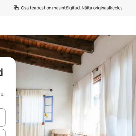
Osa teabest on masintõlgitud. 
Näita originaalkeeles
i
u,
ahvidega või puuduta või tõmba mööda ekraani.