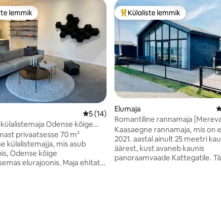
ste lemmik
Külaliste lemmik
e suur lemmik
Külaliste suur lemmik
5, 158 hinnangut
Elumaja
K
Keskmine hinnang 5/5, 14 hinnangut
5 (14)
Romantiline rannamaja [Merev
 külalistemaja Odense kõige
esimeses reas]
Kaasaegne rannamaja, mis on e
vsemas piirkonnas
mast privaatsesse 70 m²
2021. aastal ainult 25 meetri ka
e külalistemajja, mis asub
äärest, kust avaneb kaunis
is, Odense kõige
panoraamvaade Kattegatile. Täielik köök
s elurajoonis. Maja ehitati
ja kaasaegsed seadmed. Tasuta
al ning see on sisustatud lihtsalt
parkimine maja ees. Hasmarkil on
ionaalselt, keskendudes
lapsesõbralik rand ja see on 10 
le ja headele materjalidele.
kaugusel maalilisest Enebærodde
ohas on kaheinimesevoodiga
Läheduses on palju tegevusi:
a, diivani ja televiisoriga
mänguväljak, veepark, minigolf
äielikult varustatud köök ja