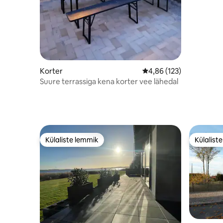
Korter
Keskmine hinnang 4,86/
4,86 (123)
Suure terrassiga kena korter vee lähedal
Külaliste lemmik
Külalist
Külaliste lemmik
Külalist