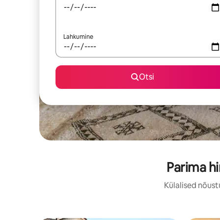
Lahkumine
Otsi
Parima h
Külalised nõust