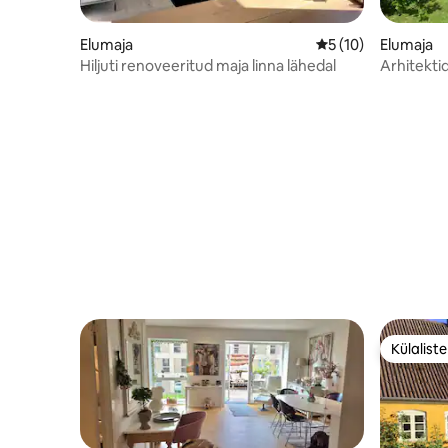
Elumaja
Keskmine hinnang 5
5 (10)
Elumaja
Hiljuti renoveeritud maja linna lähedal
Arhitekti
Külalist
Külalist