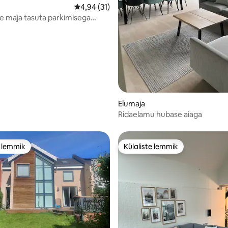
Keskmine hinnang 4,94/5, 31 hinnangut
4,94 (31)
 maja tasuta parkimisega
1/5, 11 hinnangut
s
Elumaja
Ridaelamu hubase aiaga
e lemmik
Külaliste lemmik
e lemmik
Külaliste lemmik