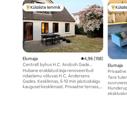
Külaliste lemmik
Külali
Külaliste suur lemmik
Külalist
Elumaja
Keskmine hinnang 4,96/
4,96 (158)
Centralt byhus H.C. Andcoh Gade
Elumaja
Odense C.
Hubane eraldatud äsja renoveeritud
Privaatne
ridaelamu võluvas H.C. Andersens
eksklusii
Tere tule
Gades. Kesklinnas, 5-10 min jalutuskäigu
suurusess
kaugusel kesklinnast. Privaatne terrass,
Hunderup
aed ja parkimine 50 eurot päevas
eksklusiivsema
Esimene korrus : Sissepääs, 1
2021. aast
magamistuba kaheinimesevoodiga,
ja funkts
vannituba/WC, köök ja söögituba 1.
kvaliteedi
korrus : 1 magamistuba
Majutusk
kaheinimesevoodiga ja elutuba/teler
magamistub
(Chromecast) Hind kehtib kahele
elutuba, t