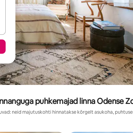
innanguga puhkemajad linna Odense Zo
uvad: neid majutuskohti hinnatakse kõrgelt asukoha, puhtuse