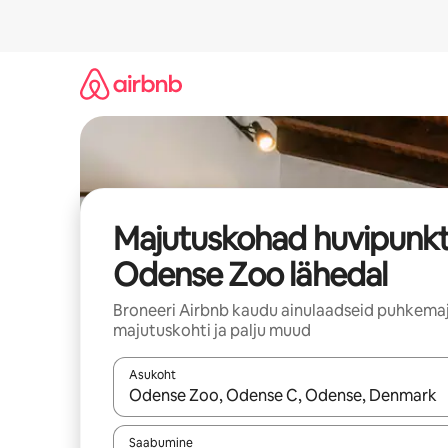
Liigu
sisu
juurde
Majutuskohad huvipunkt
Odense Zoo lähedal
Broneeri Airbnb kaudu ainulaadseid puhkemaj
majutuskohti ja palju muud
Asukoht
Kui tulemused on kuvatud, liigu ekraanil noolekl
Saabumine