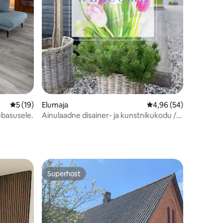
Keskmine hinnang 5/5, 19 hinnangut
5 (19)
Elumaja
Keskmine hinnang 4,9
4,96 (54)
ubasusele.
Ainulaadne disainer- ja kunstnikukodu /
Rahu, hubasus ja kohalolek
Superhost
Superhost