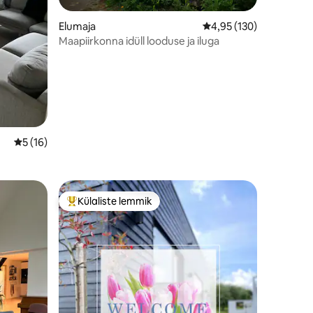
Elumaja
Keskmine hinnang 4,95
4,95 (130)
Maapiirkonna idüll looduse ja iluga
Keskmine hinnang 5/5, 16 hinnangut
5 (16)
Külaliste lemmik
Külaliste suur lemmik