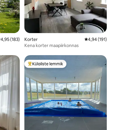
eskmine hinnang 4,95/5, 183 hinnangut
4,95 (183)
Korter
Keskmine hinnang 4,94
4,94 (191)
Kena korter maapiirkonnas
Külaliste lemmik
Külaliste suur lemmik