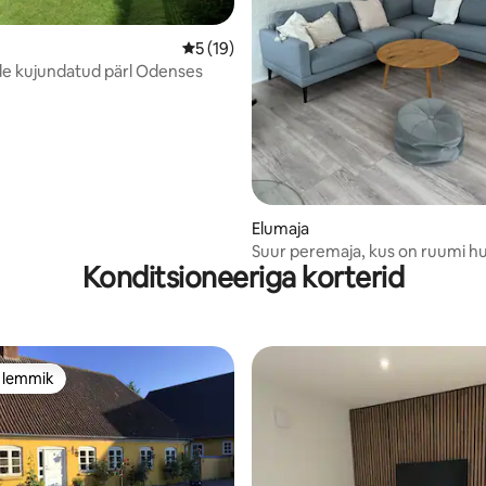
/5, 10 hinnangut
Keskmine hinnang 5/5, 19 hinnangut
5 (19)
de kujundatud pärl Odenses
Elumaja
Suur peremaja, kus on ruumi h
Konditsioneeriga korterid
e lemmik
e lemmik