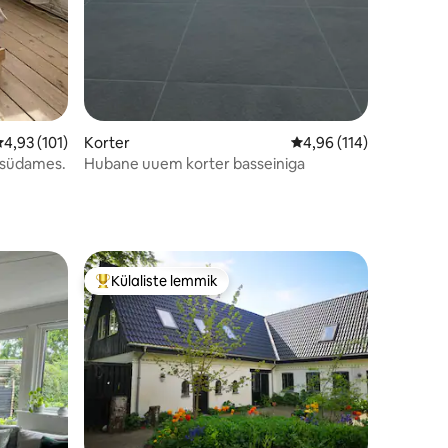
eskmine hinnang 4,93/5, 101 hinnangut
4,93 (101)
Korter
Keskmine hinnang 4,96
4,96 (114)
y südames.
Hubane uuem korter basseiniga
Külaliste lemmik
Külaliste suur lemmik