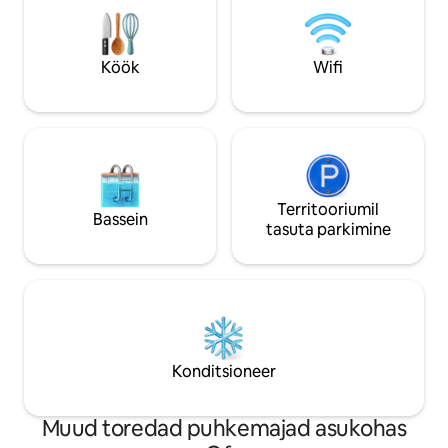
meel, kui tuleksid
loodust,naudi randu,liituda
pühapäevasele
pidusöögile(traditsiooniline looduslik
Köök
Wifi
tonganitoit, mis on valmistatud maa-
aluses ahjus)
Territooriumil
Bassein
tasuta parkimine
Konditsioneer
Muud toredad puhkemajad asukohas