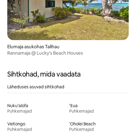
Elumaja asukohas Talihau
Rannamaja @ Lucky's Beach Houses
Sihtkohad, mida vaadata
Läheduses asuvad sihtkohad
Nuku‘alofa
ʻEua
Puhkemajad
Puhkemajad
Veitongo
'Oholei Beach
Puhkemajad
Puhkemajad