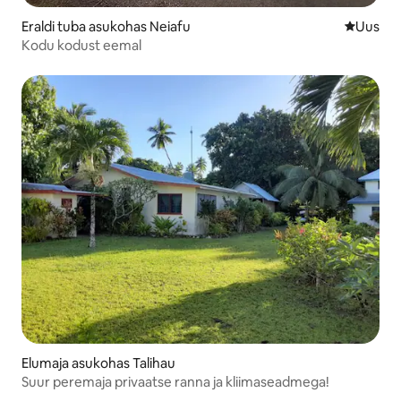
Eraldi tuba asukohas Neiafu
Uus maju
Uus
Kodu kodust eemal
Elumaja asukohas Talihau
Suur peremaja privaatse ranna ja kliimaseadmega!