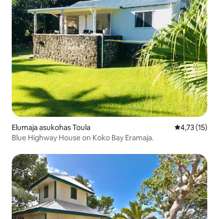
Elumaja asukohas Toula
Keskmine hin
4,73 (15)
Blue Highway House on Koko Bay Eramaja.