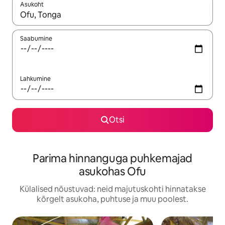
Asukoht
Kui tulemused on kuvatud, liigu ekraanil nooleklahvidega või 
Saabumine
Lahkumine
Otsi
Parima hinnanguga puhkemajad
asukohas Ofu
Külalised nõustuvad: neid majutuskohti hinnatakse
kõrgelt asukoha, puhtuse ja muu poolest.