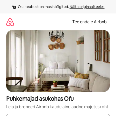
Liigu
Osa teabest on masintõlgitud. 
Näita originaalkeeles
sisu
juurde
Tee endale Airbnb
Puhkemajad asukohas Ofu
Leia ja broneeri Airbnb kaudu ainulaadne majutuskoht