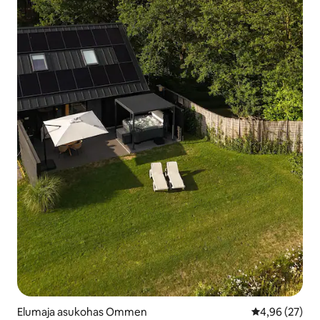
Elumaja asukohas Ommen
Keskmine hinn
4,96 (27)