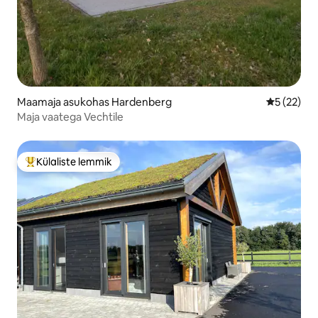
Maamaja asukohas Hardenberg
Keskmine 
5 (22)
Maja vaatega Vechtile
Külaliste lemmik
Külaliste suur lemmik