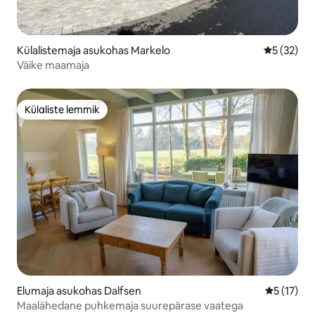
Külalistemaja asukohas Markelo
Keskmine 
5 (32)
Väike maamaja
Külaliste lemmik
Külaliste lemmik
Elumaja asukohas Dalfsen
Keskmine 
5 (17)
Maalähedane puhkemaja suurepärase vaatega