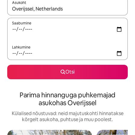
Asukoht
Kui tulemused on kuvatud, liigu ekraanil nooleklahvidega või 
Saabumine
Lahkumine
Otsi
Parima hinnanguga puhkemajad
asukohas Overijssel
Külalised nõustuvad: neid majutuskohti hinnatakse
kõrgelt asukoha, puhtuse ja muu poolest.