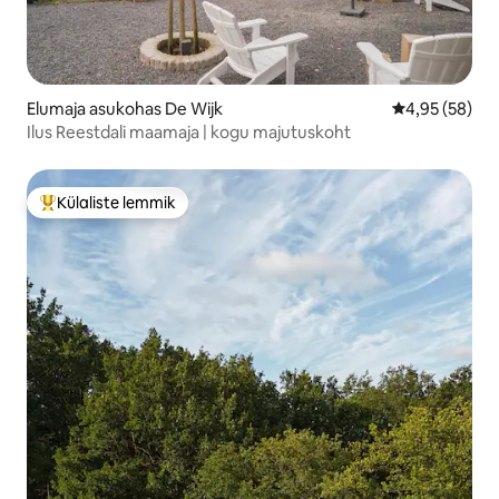
Elumaja asukohas De Wijk
Keskmine hinn
4,95 (58)
Ilus Reestdali maamaja | kogu majutuskoht
Külaliste lemmik
Külaliste suur lemmik