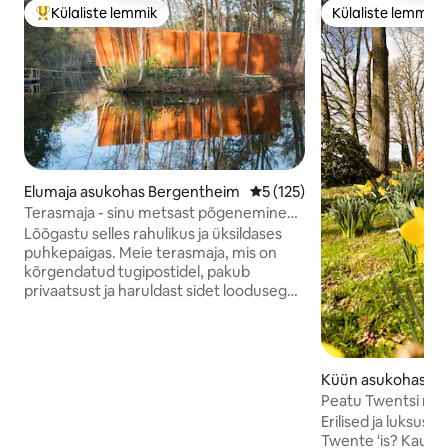
Külaliste lemmik
Külaliste lemmik
Külaliste suur lemmik
Külaliste lemmik
Elumaja asukohas Bergentheim
Keskmine hinnang 5/5, 125 h
5 (125)
Terasmaja - sinu metsast põgenemine
järve ääres
Lõõgastu selles rahulikus ja üksildases
puhkepaigas. Meie terasmaja, mis on
kõrgendatud tugipostidel, pakub
privaatsust ja haruldast sidet loodusega.
Lõõgastu saunas ja naudi rahulikku
puhkust. Selle kõrgeimas punktis vee
kohal asuv 360-kraadise puupliidiga
istumisala hoiab sind hubasena. Naudi
Küün asukohas R
filmiõhtuid hõljukiga ja kõlariga, et
Peatu Twentsi mõi
pakkuda lisameelelahutust. Väljas ootab
Erilised ja luksusl
avar puidust terrass koos
Twente 'is? Kauni
lamamistooliga, söögilaud õues, grill,