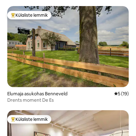
Külaliste lemmik
Külaliste suur lemmik
Elumaja asukohas Benneveld
Keskmine 
5 (19)
Drents moment De Es
Külaliste lemmik
Külaliste suur lemmik