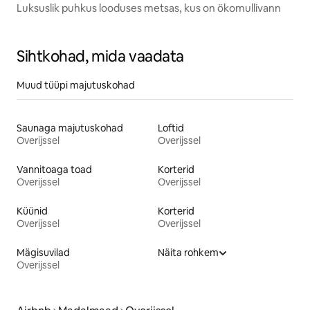
Luksuslik puhkus looduses metsas, kus on ökomullivann
Sihtkohad, mida vaadata
Muud tüüpi majutuskohad
Saunaga majutuskohad
Loftid
Overijssel
Overijssel
Vannitoaga toad
Korterid
Overijssel
Overijssel
Küünid
Korterid
Overijssel
Overijssel
Mägisuvilad
Näita rohkem
Overijssel