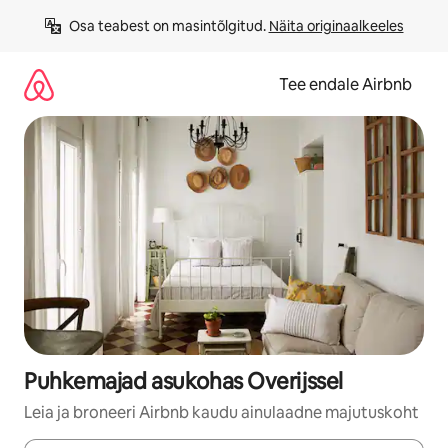
Liigu
Osa teabest on masintõlgitud. 
Näita originaalkeeles
sisu
juurde
Tee endale Airbnb
Puhkemajad asukohas Overijssel
Leia ja broneeri Airbnb kaudu ainulaadne majutuskoht