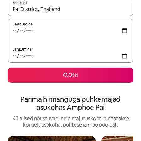
Asukoht
Kui tulemused on kuvatud, liigu ekraanil nooleklahvidega või 
Saabumine
Lahkumine
Otsi
Parima hinnanguga puhkemajad
asukohas Amphoe Pai
Külalised nõustuvad: neid majutuskohti hinnatakse
kõrgelt asukoha, puhtuse ja muu poolest.