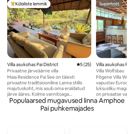
Külaliste lemmik
Superhost
Külaliste suur lemmik
Superhost
Villa asukohas Pai District
Keskmine hinnang 5/5, 25 h
5 (25)
Villa asukohas Pai
Privaatne järveäärne villa
Villa Wolfsbau
Maia Residence Pai See on täiesti
Põgene Villa Wolfs
privaatne traditsiooniline Lanna stiilis
vapustav Euroopa st
majutuskoht, mis asub oma eraldatud
luksusliku magamis
järve ääres. Kolme vannitoaga
on privaatse vanni
Populaarsed mugavused linna Amphoe
magamistoa ja suure vee kohal asuva
teleriga. Avaras eluruumis on avatud
terrassiga majutuskoht sobib paaridele,
köök, söögituba ja
Pai puhkemajades
peredele või väikestele rühmadele.
Lõõgastu katuseter
Naudi täielikult varustatud kööki,
ideaalselt jooga, t
täielikke mugavusi, elegantset interjööri,
hingematvate vaa
viietärni teenindust, haljastatud
Väljas saad sukel
territooriumi ja valikulist
basseini, lõõgastud