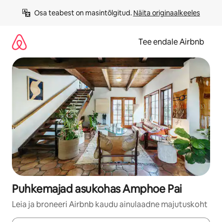
Liigu
Osa teabest on masintõlgitud. 
Näita originaalkeeles
sisu
juurde
Tee endale Airbnb
Puhkemajad asukohas Amphoe Pai
Leia ja broneeri Airbnb kaudu ainulaadne majutuskoht