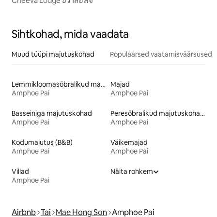
Cheeva Lodge ชีวาลอดจ์
Sihtkohad, mida vaadata
Muud tüüpi majutuskohad
Populaarsed vaatamisväärsused m
Lemmikloomasõbralikud majutuskohad
Majad
Amphoe Pai
Amphoe Pai
Basseiniga majutuskohad
Peresõbralikud majutuskohad
Amphoe Pai
Amphoe Pai
Kodumajutus (B&B)
Väikemajad
Amphoe Pai
Amphoe Pai
Villad
Näita rohkem
Amphoe Pai
Airbnb
Tai
Mae Hong Son
Amphoe Pai