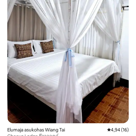
Elumaja asukohas Wiang Tai
Keskmine hin
4,94 (16)