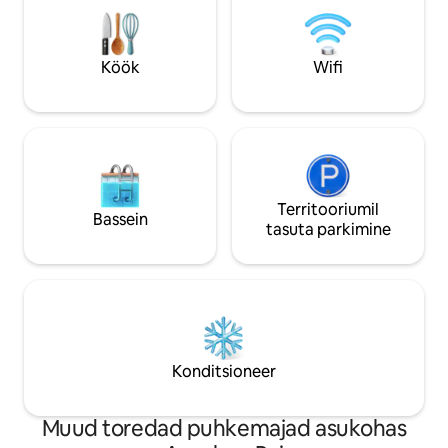
toitlustusteenust. Asub rahulikus
lastel avastada lu
maapiirkonnas, vaid lühikese autosõidu
linnumaja. Villa Wolfsbau lubab rahulikku
kaugusel Pai linnast. Saadaval on ka 1
ja unustamatut pu
Köök
Wifi
kaheinimese diivanvoodi ja üheinimese
lisavoodid, et majutada kuni 10 külalist.
Territooriumil
Bassein
tasuta parkimine
Konditsioneer
Muud toredad puhkemajad asukohas