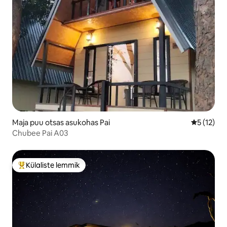
Maja puu otsas asukohas Pai
Keskmine 
5 (12)
Chubee Pai A03
Külaliste lemmik
Külaliste suur lemmik