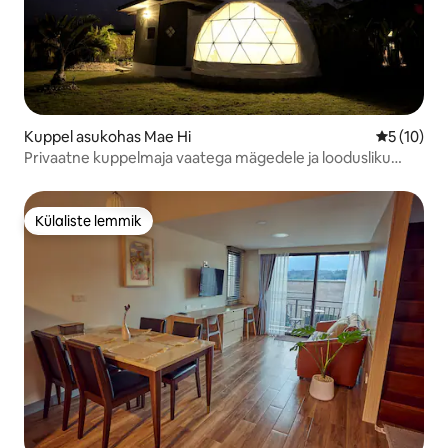
Kuppel asukohas Mae Hi
Keskmine 
5 (10)
Privaatne kuppelmaja vaatega mägedele ja loodusliku
basseiniga | Pai
Külaliste lemmik
Külaliste lemmik