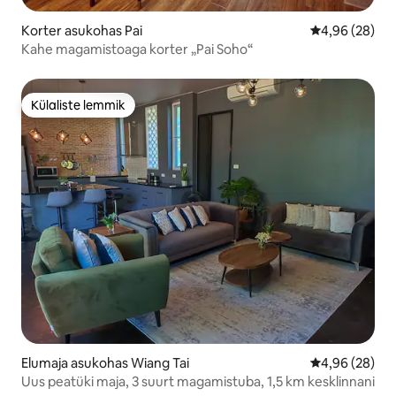
Korter asukohas Pai
Keskmine hinn
4,96 (28)
Kahe magamistoaga korter „Pai Soho“
Külaliste lemmik
Külaliste lemmik
Elumaja asukohas Wiang Tai
Keskmine hinn
4,96 (28)
Uus peatüki maja, 3 suurt magamistuba, 1,5 km kesklinnani