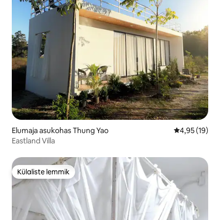
Elumaja asukohas Thung Yao
Keskmine hin
4,95 (19)
Eastland Villa
Külaliste lemmik
Külaliste lemmik