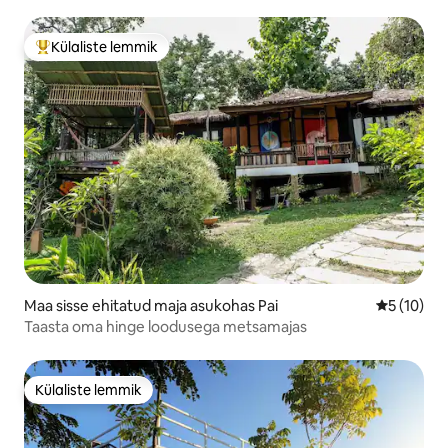
Külaliste lemmik
Külaliste suur lemmik
Maa sisse ehitatud maja asukohas Pai
Keskmine 
5 (10)
Taasta oma hinge loodusega metsamajas
Külaliste lemmik
Külaliste lemmik