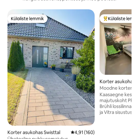
Külaliste lemmik
Külaliste lemm
Külaliste lemmik
Külaliste suur le
Korter asukohas B
Moodne korter Pha
Iseseisev sissereg
Kaasaegne keskse
majutuskoht Phanta
Brühli lossilinnas.
ja Vitra sisustus 
varustatud köök. 
Tramm, piirkondli
ja pagariäri jalut
Korter asukohas Swisttal
Keskmine hinnang 4,91/5, 160 h
4,91 (160)
5-10 minuti kaugus
Ühetoaline puhkusemajutus