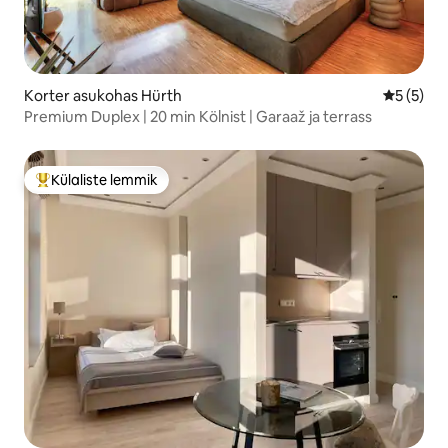
Korter asukohas Hürth
Keskmine
5 (5)
Premium Duplex | 20 min Kölnist | Garaaž ja terrass
Külaliste lemmik
Külaliste suur lemmik