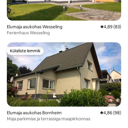
Elumaja asukohas Wesseling
Keskmine hinn
4,89 (83)
Ferienhaus Wesseling
Külaliste lemmik
Külaliste lemmik
Elumaja asukohas Bornheim
Keskmine hinn
4,86 (98)
Maja parkimise ja terrassiga maapiirkonnas