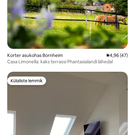
Korter asukohas Bornheim
Keskmine hin
4,96 (47)
Casa Limonella: kaks terrassi Phantasialandi lähedal
Külaliste lemmik
Külaliste lemmik