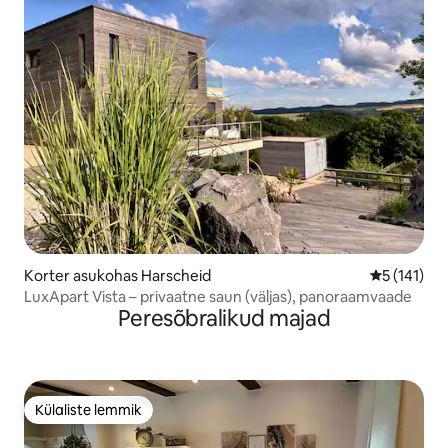
Korter asukohas Harscheid
Keskmine h
5 (141)
LuxApart Vista – privaatne saun (väljas), panoraamvaade
Peresõbralikud majad
Külaliste lemmik
Külaliste lemmik