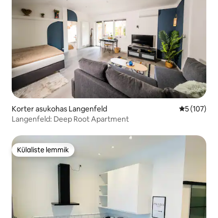
Korter asukohas Langenfeld
Keskmine h
5 (107)
Langenfeld: Deep Root Apartment
Külaliste lemmik
Külaliste lemmik