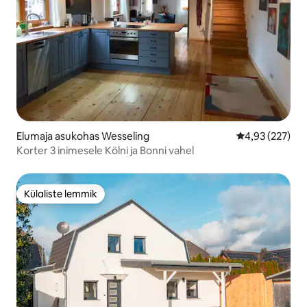
Elumaja asukohas Wesseling
Keskmine hinn
4,93 (227)
Korter 3 inimesele Kölni ja Bonni vahel
Külaliste lemmik
Külaliste lemmik