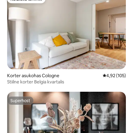
Külaliste lemmik
Korter asukohas Cologne
Keskmine hinn
4,92 (105)
Stiilne korter Belgia kvartalis
Superhost
Superhost