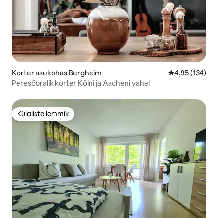
Korter asukohas Bergheim
Keskmine hinn
4,95 (134)
Peresõbralik korter Kölni ja Aacheni vahel
Külaliste lemmik
Külaliste lemmik