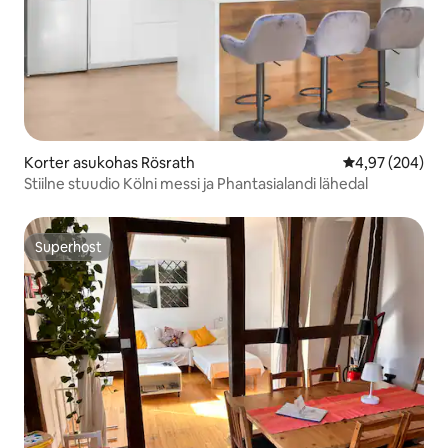
Korter asukohas Rösrath
Keskmine hinna
4,97 (204)
Stiilne stuudio Kölni messi ja Phantasialandi lähedal
Superhost
Superhost