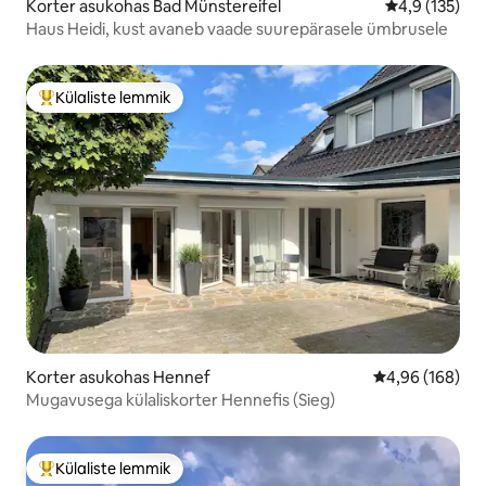
Korter asukohas Bad Münstereifel
Keskmine hin
4,9 (135)
Haus Heidi, kust avaneb vaade suurepärasele ümbrusele
Külaliste lemmik
Külaliste suur lemmik
Korter asukohas Hennef
Keskmine hinna
4,96 (168)
Mugavusega külaliskorter Hennefis (Sieg)
Külaliste lemmik
Külaliste suur lemmik