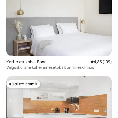
Korter asukohas Bonn
Keskmine hinna
4,86 (109)
Valgusküllane kaheinimesetuba Bonni kesklinnas
Külaliste lemmik
Külaliste lemmik