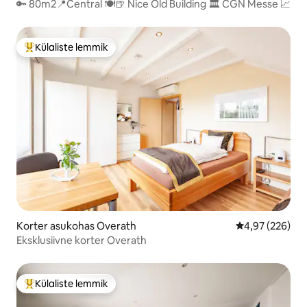
🔑 80m2📍Central 🍽🍺 Nice Old Building 🏛 CGN Messe 📈
Külaliste lemmik
Külaliste suur lemmik
Korter asukohas Overath
Keskmine hinna
4,97 (226)
Eksklusiivne korter Overath
Külaliste lemmik
Külaliste suur lemmik