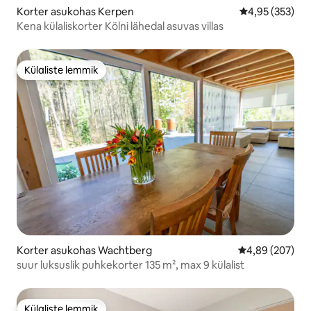
Korter asukohas Kerpen
Keskmine hinn
4,95 (353)
Kena külaliskorter Kölni lähedal asuvas villas
Külaliste lemmik
Külaliste lemmik
Korter asukohas Wachtberg
Keskmine hinna
4,89 (207)
suur luksuslik puhkekorter 135 m², max 9 külalist
Külaliste lemmik