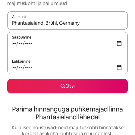
majutuskohti ja palju muud
Asukoht
Kui tulemused on kuvatud, liigu ekraanil nooleklahvidega või 
Saabumine
Lahkumine
Otsi
Parima hinnanguga puhkemajad linna
Phantasialand lähedal
Külalised nõustuvad: neid majutuskohti hinnatakse
kõrgelt asukoha, puhtuse ja muu poolest.