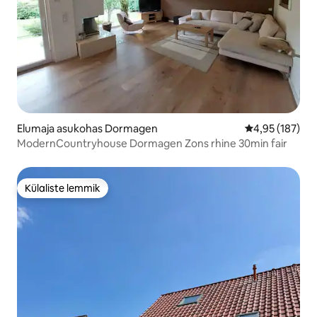
Elumaja asukohas Dormagen
Keskmine hinn
4,95 (187)
ModernCountryhouse Dormagen Zons rhine 30min fair
Külaliste lemmik
Külaliste lemmik