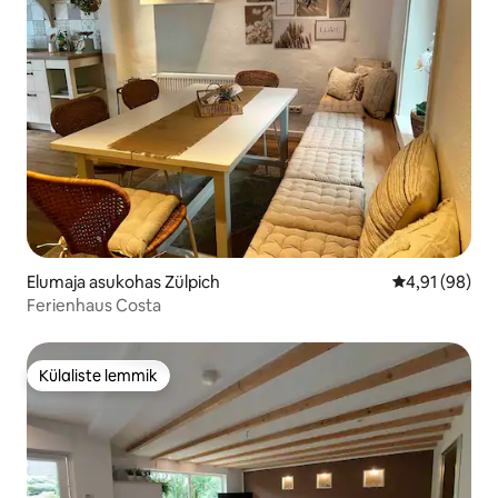
Elumaja asukohas Zülpich
Keskmine hin
4,91 (98)
Ferienhaus Costa
Külaliste lemmik
Külaliste lemmik