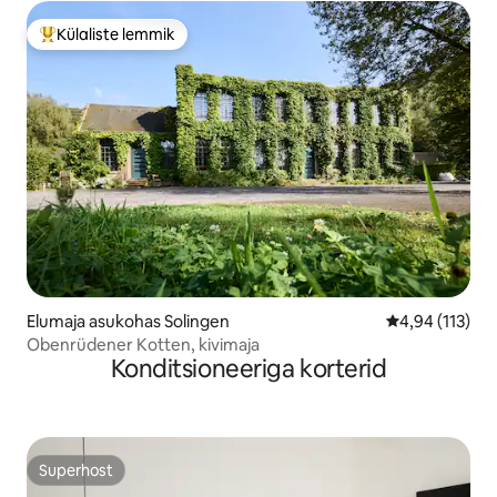
Külaliste lemmik
Külaliste suur lemmik
Elumaja asukohas Solingen
Keskmine hinn
4,94 (113)
Obenrüdener Kotten, kivimaja
Konditsioneeriga korterid
Superhost
Superhost