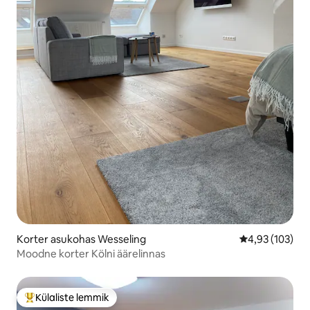
Korter asukohas Wesseling
Keskmine hinn
4,93 (103)
Moodne korter Kölni äärelinnas
Külaliste lemmik
Külaliste suur lemmik