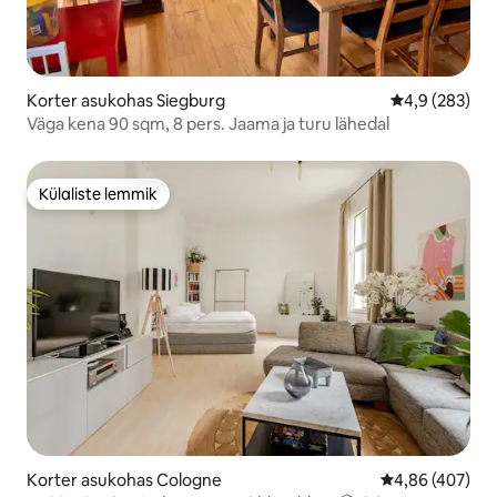
Korter asukohas Siegburg
Keskmine hinn
4,9 (283)
Väga kena 90 sqm, 8 pers. Jaama ja turu lähedal
Külaliste lemmik
Külaliste lemmik
Korter asukohas Cologne
Keskmine hinna
4,86 (407)