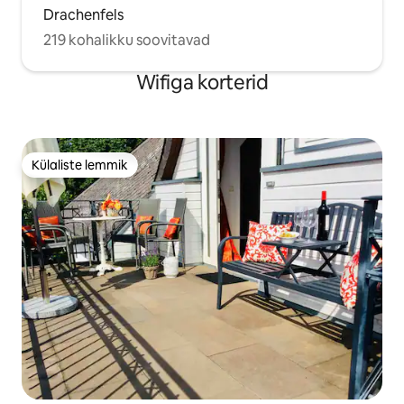
Drachenfels
219 kohalikku soovitavad
Wifiga korterid
Külaliste lemmik
Külaliste lemmik