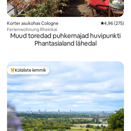
Korter asukohas Cologne
Keskmine hinna
4,96 (275)
Ferienwohnung Rheinkai
Muud toredad puhkemajad huvipunkti
Phantasialand lähedal
Külaliste lemmik
Külaliste suur lemmik