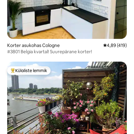
Korter asukohas Cologne
Keskmine hinn
4,89 (419)
#3801 Belgia kvartal! Suurepärane korter!
Külaliste lemmik
Külaliste suur lemmik