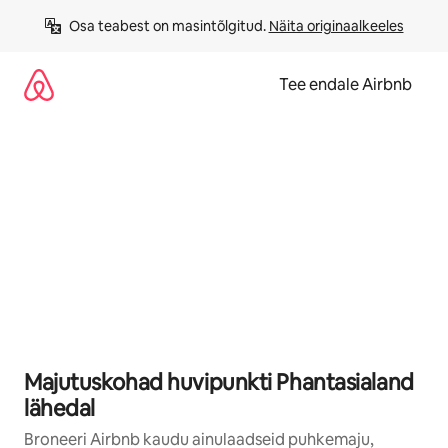
Liigu
Osa teabest on masintõlgitud. 
Näita originaalkeeles
sisu
juurde
Tee endale Airbnb
Majutuskohad huvipunkti Phantasialand
lähedal
Broneeri Airbnb kaudu ainulaadseid puhkemaju,