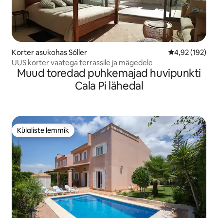
Korter asukohas Sóller
Keskmine hinn
4,92 (192)
UUS korter vaatega terrassile ja mägedele
Muud toredad puhkemajad huvipunkti
Cala Pi lähedal
Külaliste lemmik
Külaliste lemmik