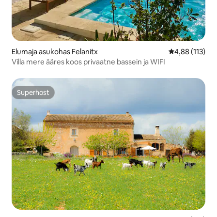
Elumaja asukohas Felanitx
Keskmine hinn
4,88 (113)
Villa mere ääres koos privaatne bassein ja WIFI
Superhost
Superhost