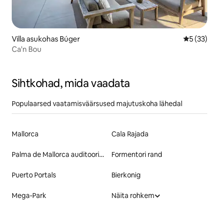
Villa asukohas Búger
Keskmine 
5 (33)
Ca'n Bou
Sihtkohad, mida vaadata
Populaarsed vaatamisväärsused majutuskoha lähedal
Mallorca
Cala Rajada
Palma de Mallorca auditoorium
Formentori rand
Puerto Portals
Bierkonig
Mega-Park
Näita rohkem