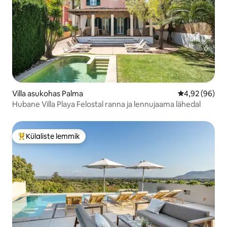
Villa asukohas Palma
Keskmine hinn
4,92 (96)
Hubane Villa Playa Felostal ranna ja lennujaama lähedal
Külaliste lemmik
Külaliste suur lemmik