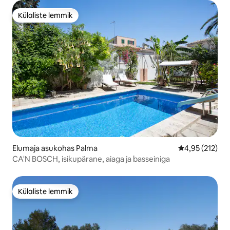
Külaliste lemmik
Külaliste lemmik
Elumaja asukohas Palma
Keskmine hinn
4,95 (212)
CA'N BOSCH, isikupärane, aiaga ja basseiniga
Külaliste lemmik
Külaliste lemmik