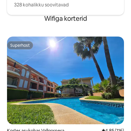
328 kohalikku soovitavad
Wifiga korterid
Superhost
Superhost
Korter asukohas Vallgornera
Keskmine hinn
4,85 (116)