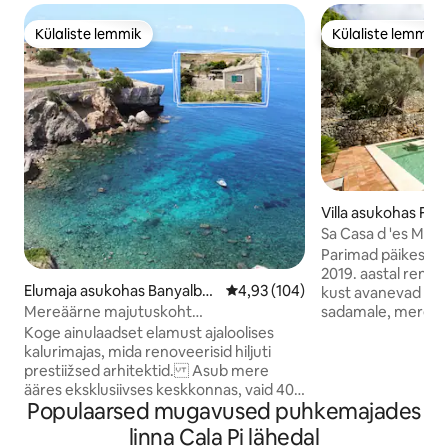
Külaliste lemmik
Külaliste lemmik
Külaliste lemmik
Külaliste lemmik
Villa asukohas For
Sa Casa d 'es Mirado
Stunn
Parimad päikeselo
2019. aastal renove
Elumaja asukohas Banyalbuf
Keskmine hinnang 4,93/5, 104 h
4,93 (104)
kust avanevad üle
ar
sadamale, merele 
Mereäärne majutuskoht
isoleeritud (ilma na
viinamarjaistanduse ja otsese
Koge ainulaadset elamust ajaloolises
5-minutilise autos
juurdepääsuga rannale
kalurimajas, mida renoveerisid hiljuti
linnast.<br><br>S
prestiižsed arhitektid. Asub mere
magamistoast, 2 v
ääres eksklusiivses keskkonnas, vaid 400
köögist ja klaasi
Populaarsed mugavused puhkemajades
m kaugusel Banyalbufarist. Naudi suurt
elutoast, kõik ühel
ookeanivaatega terrassi, köögi
linna Cala Pi lähedal
korrusel on suur gr
söögituba, 2 magamistuba, 1 vannituba, 1