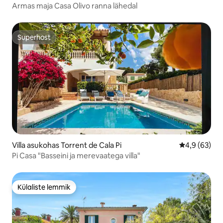
Armas maja Casa Olivo ranna lähedal
Superhost
Superhost
Villa asukohas Torrent de Cala Pi
Keskmine hin
4,9 (63)
Pi Casa "Basseini ja merevaatega villa"
Külaliste lemmik
Külaliste lemmik