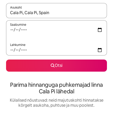
Asukoht
Kui tulemused on kuvatud, liigu ekraanil nooleklahvidega või 
Saabumine
Lahkumine
Otsi
Parima hinnanguga puhkemajad linna
Cala Pi lähedal
Külalised nõustuvad: neid majutuskohti hinnatakse
kõrgelt asukoha, puhtuse ja muu poolest.