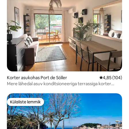
Korter asukohas Port de Sóller
Keskmine hinn
4,85 (104)
Mere lähedal asuv konditsioneeriga terrassiga korter
Marigal
Külaliste lemmik
Külaliste lemmik