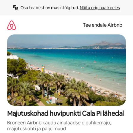
Liigu
Osa teabest on masintõlgitud. 
Näita originaalkeeles
sisu
juurde
Tee endale Airbnb
Majutuskohad huvipunkti Cala Pi lähedal
Broneeri Airbnb kaudu ainulaadseid puhkemaju,
majutuskohti ja palju muud