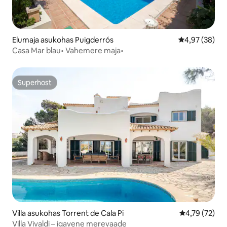
Elumaja asukohas Puigderrós
Keskmine hinn
4,97 (38)
Casa Mar blau• Vahemere maja•
Superhost
Superhost
Villa asukohas Torrent de Cala Pi
Keskmine hin
4,79 (72)
Villa Vivaldi – igavene merevaade