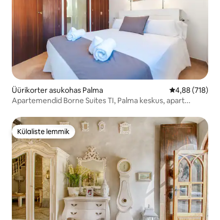
Üürikorter asukohas Palma
Keskmine hinn
4,88 (718)
Apartemendid Borne Suites TI, Palma keskus, apart...
Külaliste lemmik
Külaliste lemmik