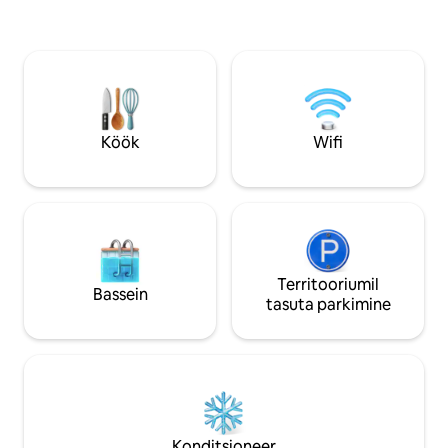
<br>Lõõgastu koos
WC-d ja välidušši. Majutuskohas on
naudi Mallorca par
Malvasia viinamarjaistandused, kus
päikeseloojanguva
toodetakse erakordset valget veini.
Otsene juurdepääs rannale
kristallselgetele vetele, mis sobib
ideaalselt snorgeldamiseks.
Lisamugavuse huvides on olemas
Köök
Wifi
kohapealne parkimine.
Territooriumil
Bassein
tasuta parkimine
Konditsioneer