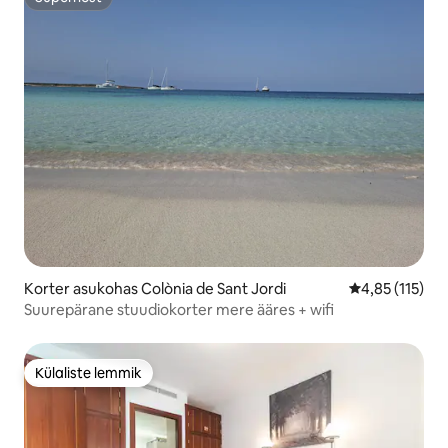
Superhost
Korter asukohas Colònia de Sant Jordi
Keskmine hinn
4,85 (115)
Suurepärane stuudiokorter mere ääres + wifi
Külaliste lemmik
Külaliste lemmik