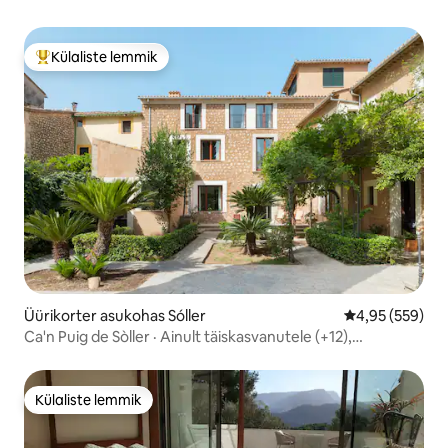
Külaliste lemmik
Külaliste suur lemmik
Üürikorter asukohas Sóller
Keskmine hinna
4,95 (559)
Ca'n Puig de Sòller · Ainult täiskasvanutele (+12),
Apartmen.
Külaliste lemmik
Külaliste lemmik