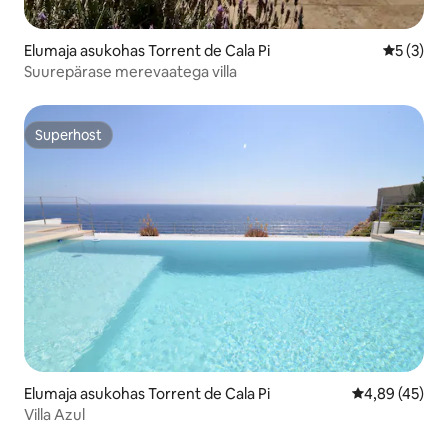
Elumaja asukohas Torrent de Cala Pi
Keskmine
5 (3)
Suurepärase merevaatega villa
Superhost
Superhost
Elumaja asukohas Torrent de Cala Pi
Keskmine hinn
4,89 (45)
Villa Azul