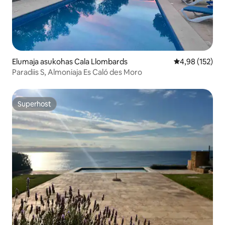
Elumaja asukohas Cala Llombards
Keskmine hinn
4,98 (152)
Paradiis S, Almoniaja Es Caló des Moro
Superhost
Superhost