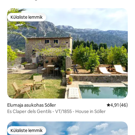
Külaliste lemmik
Külaliste lemmik
Elumaja asukohas Sóller
Keskmine hin
4,91 (46)
Es Claper dels Gentils - VT/1855 - House in Sóller
Külaliste lemmik
Külaliste lemmik