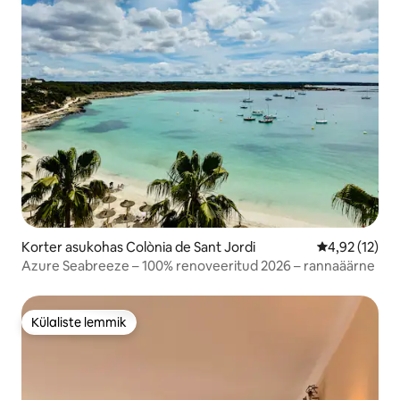
Korter asukohas Colònia de Sant Jordi
Keskmine hin
4,92 (12)
Azure Seabreeze – 100% renoveeritud 2026 – rannaäärne
Külaliste lemmik
Külaliste lemmik