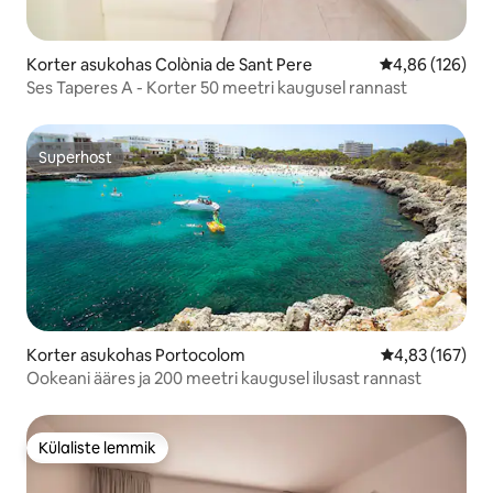
Korter asukohas Colònia de Sant Pere
Keskmine hinn
4,86 (126)
Ses Taperes A - Korter 50 meetri kaugusel rannast
Superhost
Superhost
Korter asukohas Portocolom
Keskmine hinn
4,83 (167)
Ookeani ääres ja 200 meetri kaugusel ilusast rannast
Külaliste lemmik
Külaliste lemmik