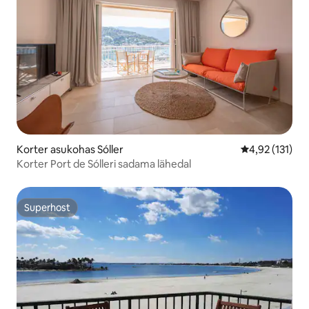
Korter asukohas Sóller
Keskmine hinn
4,92 (131)
Korter Port de Sólleri sadama lähedal
Superhost
Superhost