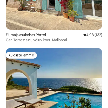
Elumaja asukohas Pòrtol
Keskmine hinn
4,98 (132)
Can Torres: sinu võluv kodu Mallorcal
Külaliste lemmik
Külaliste lemmik