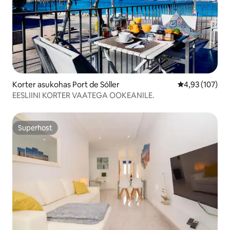
Korter asukohas Port de Sóller
Keskmine hinn
4,93 (107)
EESLIINI KORTER VAATEGA OOKEANILE.
Superhost
Superhost