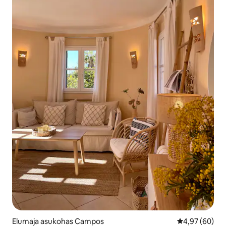
Elumaja asukohas Campos
Keskmine hinn
4,97 (60)