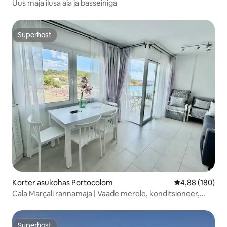
Uus maja ilusa aia ja basseiniga
Superhost
Superhost
Korter asukohas Portocolom
Keskmine hinna
4,88 (180)
Cala Marçali rannamaja | Vaade merele, konditsioneer,
kaasaegne
Superhost