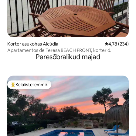
Korter asukohas Alcúdia
Keskmine hinn
4,78 (234)
Apartamentos de Teresa BEACH FRONT, korter d.
Peresõbralikud majad
Külaliste lemmik
Külaliste suur lemmik