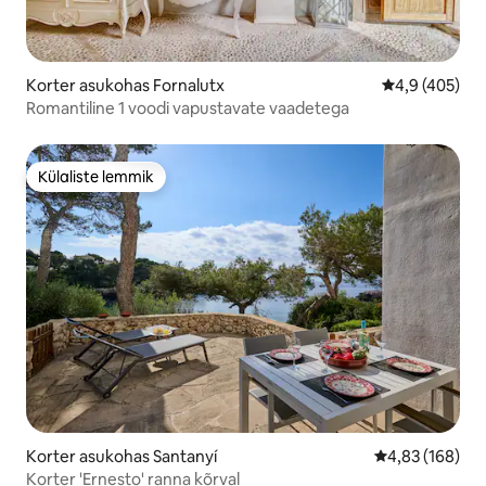
Korter asukohas Fornalutx
Keskmine hinn
4,9 (405)
Romantiline 1 voodi vapustavate vaadetega
Külaliste lemmik
Külaliste lemmik
Korter asukohas Santanyí
Keskmine hinn
4,83 (168)
Korter 'Ernesto' ranna kõrval