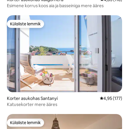
Esimene korrus koos aia ja basseiniga mere ääres
Külaliste lemmik
Külaliste lemmik
Korter asukohas Santanyí
Keskmine hinn
4,95 (177)
Katusekorter mere ääres
Külaliste lemmik
Külaliste lemmik