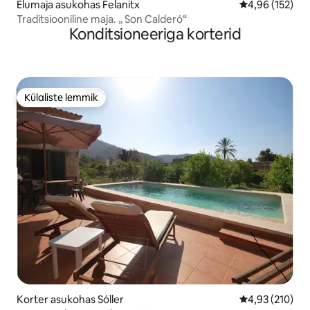
Elumaja asukohas Felanitx
Keskmine hinn
4,96 (152)
Traditsiooniline maja. „ Son Calderó“
Konditsioneeriga korterid
Külaliste lemmik
Külaliste lemmik
Korter asukohas Sóller
Keskmine hinn
4,93 (210)