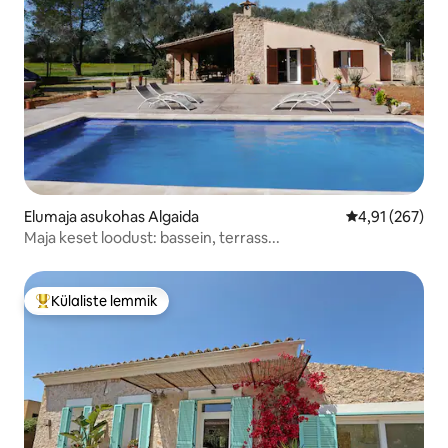
Elumaja asukohas Algaida
Keskmine hinn
4,91 (267)
Maja keset loodust: bassein, terrass...
Külaliste lemmik
Külaliste suur lemmik