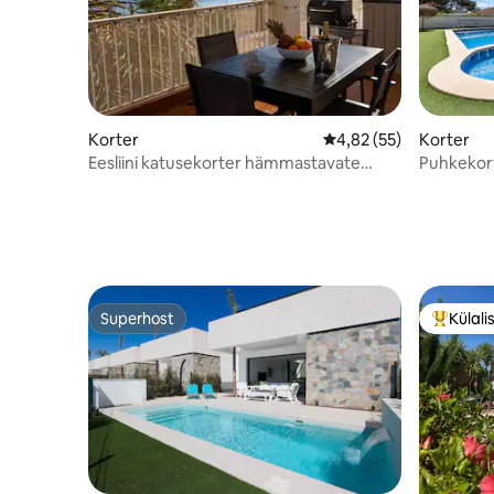
Korter
Keskmine hinnang 4,82
4,82 (55)
Korter
Eesliini katusekorter hämmastavate
Puhkekort
vaadetega
Superhost
Külali
Superhost
Külalist