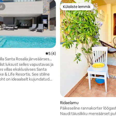
st
Külaliste lemmik
st
Külaliste lemmik
5/5, 12 hinnangut
Keskmine hinnang 5/5, 4 hinnangut
5 (4)
illa Santa Rosalía järveäärses
kuses
ist luksust selles vapustavas ja
 villas eksklusiivses Santa
ke & Life Resortis. See stiilne
ht on ideaalselt kujundatud
ale külalisele ning seal on peen
dus ja privaatne soojendusega
kus saab nautida Vahemere
audi ülimat lõõgastust ja otsest
Ridaelamu
äsu puhkekeskuse
Päikeseline rannakorter lõõga
lsale kristallselgele laguunile.
400 m kaugusel merest
Naudi täiuslikku mereäärset pu
 sellest, kas tegemist on