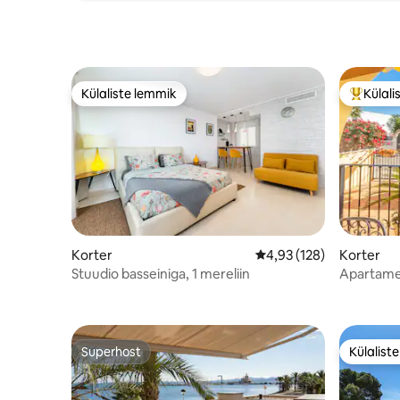
Külaliste lemmik
Külali
Külaliste lemmik
Külalist
Korter
Keskmine hinnang 4,93/
4,93 (128)
Korter
Stuudio basseiniga, 1 mereliin
Apartame
Superhost
Külalist
Superhost
Külalist