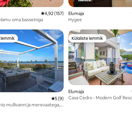
/5, 33 hinnangut
Keskmine hinnang 4,92/5, 157 hinnangut
4,92 (157)
Elumaja
lamu oma basseiniga
Hygee
e lemmik
Külaliste lemmik
e lemmik
Külaliste lemmik
5, 137 hinnangut
Elumaja
Casa Cedro - Modern Golf Reso
Keskmine hinnang 5/5, 9 hinnangut
5 (9)
Villa
nio mullivanni ja merevaatega, 3