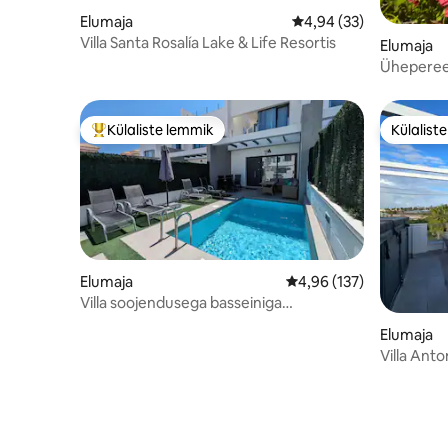
Elumaja
Keskmine hinnang 4,94
4,94 (33)
Villa Santa Rosalía Lake & Life Resortis
Elumaja
Üheperee
Külaliste lemmik
Külalist
Külaliste suur lemmik
Külalist
Elumaja
Keskmine hinnang 4,96/
4,96 (137)
Villa soojendusega basseiniga
Villamartinis / La Zenias
Elumaja
Villa Anto
tuba