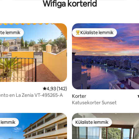
Wifiga korterid
ste lemmik
Külaliste lemmik
e suur lemmik
Külaliste suur lemmik
5, 128 hinnangut
Keskmine hinnang 4,93/5, 142 hinnangut
4,93 (142)
nto en La Zenia VT-495265-A
Korter
Katusekorter Sunset
e lemmik
Külaliste lemmik
e lemmik
Külaliste lemmik