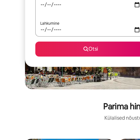
Lahkumine
Otsi
Parima hi
Külalised nõust