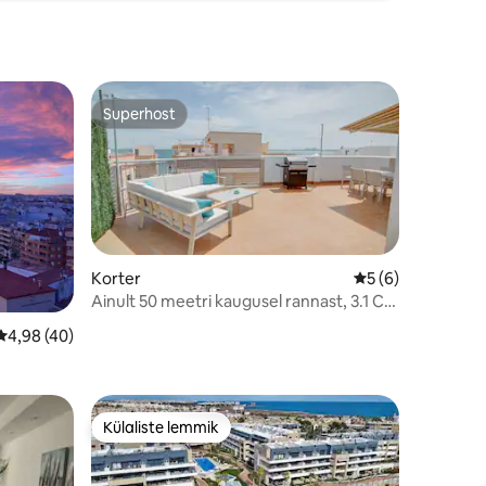
Superhost
Superhost
Korter
Keskmine hinnang
5 (6)
Ainult 50 meetri kaugusel rannast, 3.1 C.
Enrique
Keskmine hinnang 4,98/5, 40 hinnangut
4,98 (40)
Külaliste lemmik
Külaliste lemmik