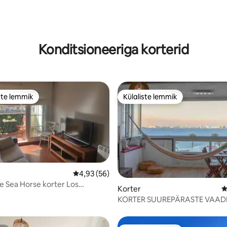
Konditsioneeriga korterid
ste lemmik
Külaliste lemmik
e suur lemmik
Külaliste lemmik
Keskmine hinnang 4,93/5, 56 hinnangut
4,93 (56)
 Sea Horse korter Los
2/5, 12 hinnangut
Korter
K
es!
KORTER SUUREPÄRASTE VAA
MERELE