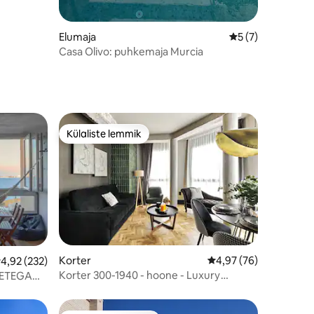
Elumaja
Keskmine hinnang
5 (7)
Casa Olivo: puhkemaja Murcia
Külaliste lemmik
Külaliste lemmik
Korter
Keskmine hinnang 4,9
4,97 (76)
eskmine hinnang 4,92/5, 232 hinnangut
4,92 (232)
Korter 300-1940 - hoone - Luxury
DETEGA
Rentals Murcia