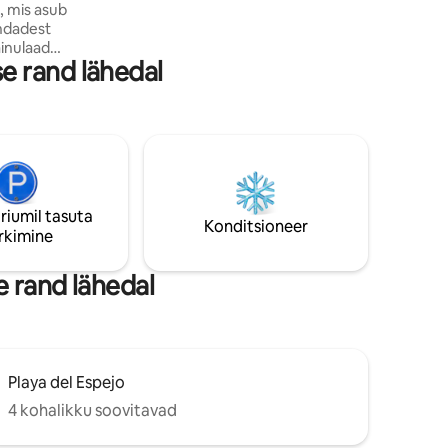
, mis asub
aja ja lõõgastumise elustiili. Koht, kus
andadest
nautida, taastuda ja end koduselt tunda.
e rand lähedal
 pakub
b
 vältel.
uskäigu
e sulle
kesevarju,
riumil tasuta
ik sinu
Konditsioneer
rkimine
 rand lähedal
Playa del Espejo
4 kohalikku soovitavad