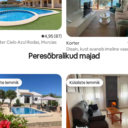
/5, 55 hinnangut
Keskmine hinnang 4,95/5, 87 hinnangut
4,95 (87)
er Cielo Azul Rodas, Murcias
Korter
Disain, kust avaneb imeline va
Peresõbralikud majad
ookeanile
ste lemmik
Külaliste lemmik
e suur lemmik
Külaliste lemmik