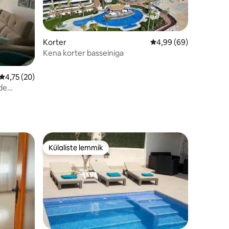
Korter
Keskmine hinnang 4,9
4,99 (69)
Kena korter basseiniga
Keskmine hinnang 4,75/5, 20 hinnangut
4,75 (20)
ade
Külaliste lemmik
Külaliste lemmik