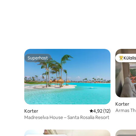
Superhost
Külali
Superhost
Külalist
Korter
Armas The
Korter
Keskmine hinnang 4,9
4,92 (12)
Alcázares
Madreselva House – Santa Rosalía Resort