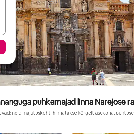
nnanguga puhkemajad linna Narejose ra
uvad: neid majutuskohti hinnatakse kõrgelt asukoha, puhtuse