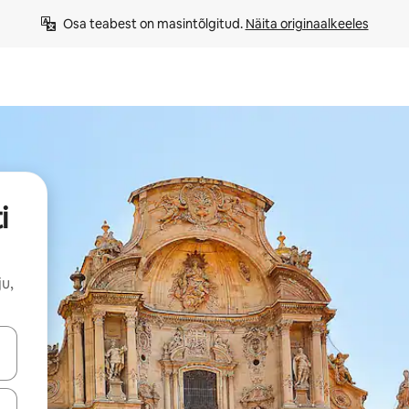
Osa teabest on masintõlgitud. 
Näita originaalkeeles
i
u,
ahvidega või puuduta või tõmba mööda ekraani.