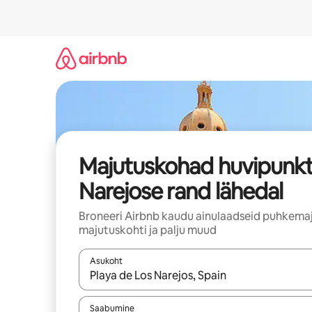
Liigu
sisu
juurde
Majutuskohad huvipunkt
Narejose rand lähedal
Broneeri Airbnb kaudu ainulaadseid puhkemaj
majutuskohti ja palju muud
Asukoht
Kui tulemused on kuvatud, liigu ekraanil noolekl
Saabumine