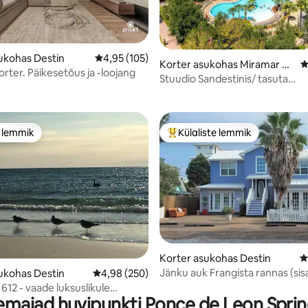
ukohas Destin
Keskmine hinnang 4,95/5, 105 hinnangut
4,95 (105)
Korter asukohas Miramar Be
K
rter. Päikesetõus ja -loojang
5, 156 hinnangut
ach
Stuudio Sandestinis/ tasuta
parkimine/tasuta tramm ranna
e lemmik
Külaliste lemmik
e lemmik
Külaliste suur lemmik
Korter asukohas Destin
K
Jänku auk Frangista rannas (sis
5, 460 hinnangut
ukohas Destin
Keskmine hinnang 4,98/5, 250 hinnangut
4,98 (250)
koristust)
 612 - vaade luksuslikule
ajad huvipunkti Ponce de Leon Spring
sihtkohas