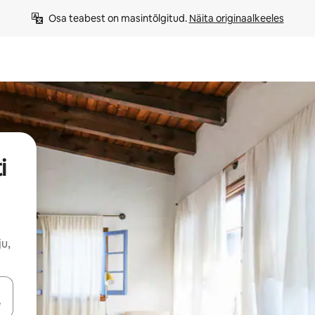
Osa teabest on masintõlgitud. 
Näita originaalkeeles
i
u,
ahvidega või puuduta või tõmba mööda ekraani.