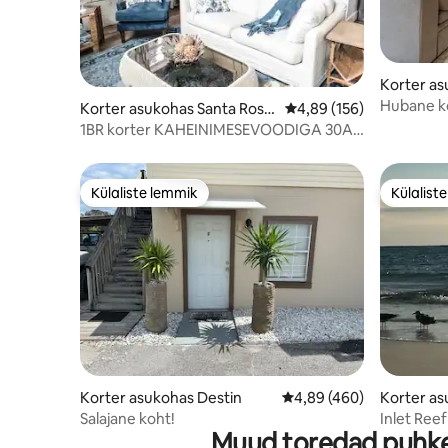
Korter as
Hubane ko
Korter asukohas Santa Rosa
Keskmine hinnang 4,89/
4,89 (156)
Beach
1BR korter KAHEINIMESEVOODIGA 30A!
- .4 miili rannani
Külaliste lemmik
Külalist
Külaliste lemmik
Külalist
Korter asukohas Destin
Keskmine hinnang 4,89/
4,89 (460)
Korter as
Salajane koht!
Inlet Reef
Muud toredad puhkem
korterile 