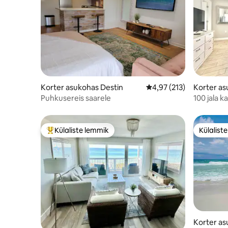
Korter asukohas Destin
Keskmine hinnang 4,97/
4,97 (213)
Korter as
Puhkusereis saarele
100 jala k
mullivann,
Külaliste lemmik
Külalist
Külaliste suur lemmik
Külalist
Korter as