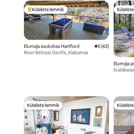
Külaliste lemmik
Külalist
Külaliste suur lemmik
Külalist
Elumaja asukohas Hartford
Keskmine hinnang 5
5 (42)
River Retreat Genfis, Alabamas
Elumaja a
Eraldisei
Külaliste lemmik
Külalist
Külaliste lemmik
Külalist