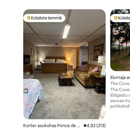
Külaliste lemmik
Külali
Külaliste suur lemmik
Külalist
Elumaja 
Springs
The Cove
The Cove 
lõõgastu s
asuvas m
puhkekoht
rahulikkus
ideaalsek
sõpradele 
Korter asukohas Ponce de L
Keskmine hinnang 4,92/
4,92 (213)
rabavaid 