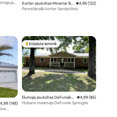
iniga ja
Korter asukohas Miramar Be
Keskmine hinnang 4,96
4,96 (122)
ach
Peresõbralik korter Sandestinis
Külaliste lemmik
Külaliste suur lemmik
Elumaja asukohas DeFuniak S
Keskmine hinnang 4,9
4,99 (86)
prings
Hubane maamaja DeFuniak Springsis
eskmine hinnang 4,99/5, 148 hinnangut
4,99 (148)
mõne
skäigu