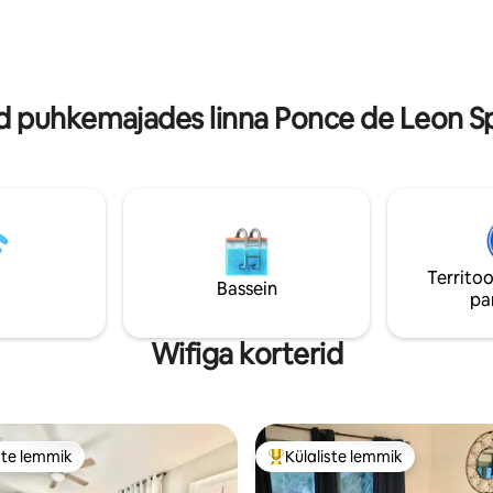
uvast lõkkekohast. Aeruta järve
Topsaili osariigi pargi, Coastal
 kahest kanuust või kala meie
'i ja Gulf Place' i kesklinna läheda
 asuvast dokist. Kui sul on
Ideaalne puhkemaja kiireks reis
ke tuju, siis sõida ja avasta
ärireisideks või pikemaks puhk
i paljusid allikaid.
puhkemajades linna Ponce de Leon Spr
Territoo
Bassein
pa
Wifiga korterid
ste lemmik
Külaliste lemmik
e suur lemmik
Külaliste suur lemmik