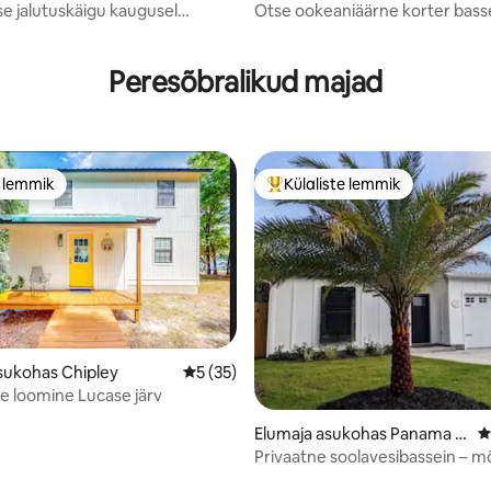
Beach
se jalutuskäigu kaugusel
Otse ookeaniäärne korter basse
 Balcony peekaboo
privaatse rannaga
/5, 111 hinnangut
aade
Peresõbralikud majad
e lemmik
Külaliste lemmik
e lemmik
Külaliste suur lemmik
sukohas Chipley
Keskmine hinnang 5/5, 35 hinnangut
5 (35)
e loomine Lucase järv
5, 106 hinnangut
Elumaja asukohas Panama C
K
ity Beach
Privaatne soolavesibassein – 
minuti kaugusel 30A-st – jalutu