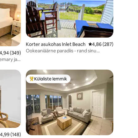
Korter asukohas Inlet Beach
Keskmine hinnang 4,86
4,86 (287)
Ookeaniäärne paradiis - rand sinu
eskmine hinnang 4,94/5, 349 hinnangut
4,94 (349)
tagaukse juures!!
emary ja
Külaliste lemmik
Külaliste suur lemmik
eskmine hinnang 4,99/5, 148 hinnangut
4,99 (148)