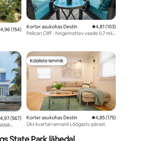
Korter asukohas Destin
Keskmine hinnang 4,81
4,81 (103)
eskmine hinnang 4,96/5, 154 hinnangut
4,96 (154)
Pelican Cliff - hingemattev vaade 0,7 miili
rannani
s
Külaliste lemmik
Külaliste lemmik
Korter asukohas Destin
Keskmine hinnang 4,85
4,85 (175)
eskmine hinnang 4,97/5, 567 hinnangut
4,97 (567)
Üks kvartal rannani! Lõõgastu pärast.
aldab
s State Park lähedal