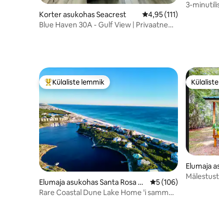
y Beach
3-minutili
rannast -
Korter asukohas Seacrest
Keskmine hinnang 4,95
4,95 (111)
ookeaniv
Blue Haven 30A - Gulf View | Privaatne
juurdepääs rannale
Külaliste lemmik
Külalist
Külaliste suur lemmik
Külalist
Elumaja a
Mälestust
Elumaja asukohas Santa Rosa B
Keskmine hinnang 5/
5 (106)
each
Rare Coastal Dune Lake Home 'i sammud
deededed beachini.