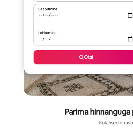
Saabumine
Lahkumine
Otsi
Parima hinnanguga p
Külalised nõust