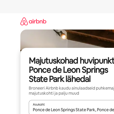
Liigu
sisu
juurde
Majutuskohad huvipunkt
Ponce de Leon Springs
State Park lähedal
Broneeri Airbnb kaudu ainulaadseid puhkemaj
majutuskohti ja palju muud
Asukoht
Kui tulemused on kuvatud, liigu ekraanil noolekl