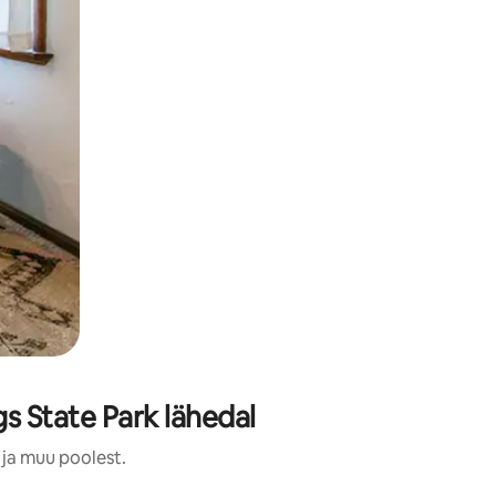
s State Park lähedal
 ja muu poolest.