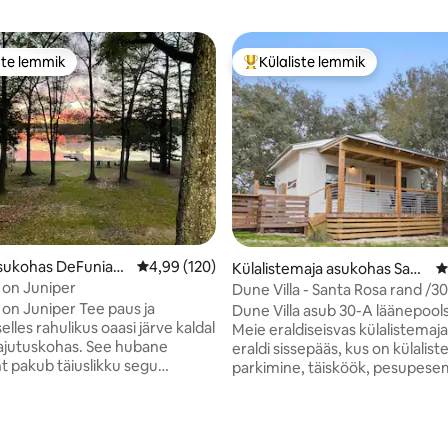
ste lemmik
Külaliste lemmik
e suur lemmik
Külaliste suur lemmik
asukohas DeFuniak
Keskmine hinnang 4,99/5, 120 hinnangut
4,99 (120)
Külalistemaja asukohas Sant
K
a Rosa Beach
 on Juniper
Dune Villa - Santa Rosa rand /3
on Juniper Tee paus ja
Dune Villa asub 30-A läänepools
elles rahulikus oaasi järve kaldal
Meie eraldiseisvas külalistemaj
ajutuskohas. See hubane
eraldi sissepääs, kus on külalist
 pakub täiuslikku segu
parkimine, täisköök, pesupesem
est ja seiklustest, muutes selle
kaheinimesevoodi, vannituba ja 
s puhkuseks peredele,
Olemas on rannatoolid/vihmava
või üksi reisijatele. Naudi
rannarätikud, jahuti ja kaks jalgr
5, 213 hinnangut
päikeseloojanguid meie järve
Stinky kalalaagri, Santa Rosa golf