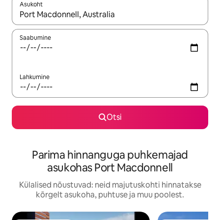
Asukoht
Kui tulemused on kuvatud, liigu ekraanil nooleklahvidega või 
Saabumine
Lahkumine
Otsi
Parima hinnanguga puhkemajad
asukohas Port Macdonnell
Külalised nõustuvad: neid majutuskohti hinnatakse
kõrgelt asukoha, puhtuse ja muu poolest.