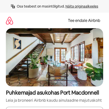
Liigu
Osa teabest on masintõlgitud. 
Näita originaalkeeles
sisu
juurde
Tee endale Airbnb
Puhkemajad asukohas Port Macdonnell
Leia ja broneeri Airbnb kaudu ainulaadne majutuskoht