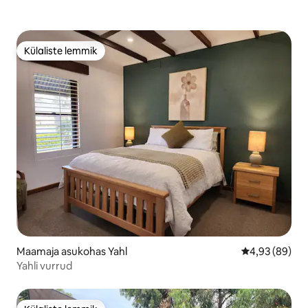
Külaliste lemmik
Külaliste lemmik
Maamaja asukohas Yahl
Keskmine hinn
4,93 (89)
Yahli vurrud