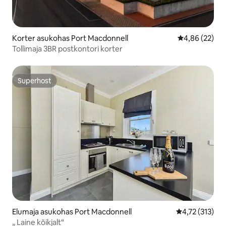
Korter asukohas Port Macdonnell
Keskmine hinn
4,86 (22)
Tollimaja 3BR postkontori korter
Superhost
Superhost
Elumaja asukohas Port Macdonnell
Keskmine hinn
4,72 (313)
„ Laine kõikjalt“