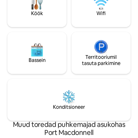
tagaväravast.
märgi need palun
vanusest. Saadaval on teleri
Köök
Wifi
voogedastus
Territooriumil
Bassein
tasuta parkimine
Konditsioneer
Muud toredad puhkemajad asukohas
Port Macdonnell