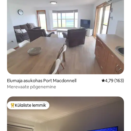
Elumaja asukohas Port Macdonnell
Keskmine hinn
4,79 (163)
Merevaate põgenemine
Külaliste lemmik
Külaliste suur lemmik