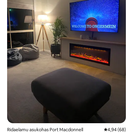
Ridaelamu asukohas Port Macdonnell
Keskmine hinn
4,94 (68)