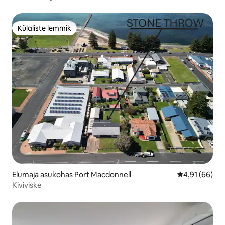
Külaliste lemmik
Külaliste lemmik
Elumaja asukohas Port Macdonnell
Keskmine hin
4,91 (66)
Kiviviske