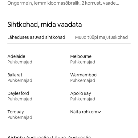
Ongermein, lemmikloomasõbralik, 2 korrust, vaade
ookeanile
Sihtkohad, mida vaadata
Läheduses asuvad sihtkohad
Muud tüüpi majutuskohad
Adelaide
Melbourne
Puhkemajad
Puhkemajad
Ballarat
Warrnambool
Puhkemajad
Puhkemajad
Daylesford
Apollo Bay
Puhkemajad
Puhkemajad
Torquay
Näita rohkem
Puhkemajad
Airbnb
Austraalia
Lõuna-Austraalia