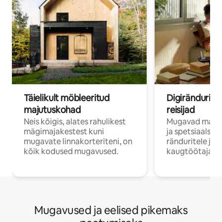
Täielikult möbleeritud
Digirändurid j
majutuskohad
reisijad
Neis kõigis, alates rahulikest
Mugavad majut
mägimajakestest kuni
ja spetsiaalse 
mugavate linnakorteriteni, on
ränduritele ja
kõik kodused mugavused.
kaugtöötajatel
Mugavused ja eelised pikemaks