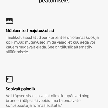
peatumiseks
Möbleeritud majutuskohad
Täielikult sisustatud üürikorterites on olemas köök ja
kõik muud mugavused, mida vajad, et kuu aega või
kauem mugavalt elada. See on täiuslik alternatiiv
allüürimisele.
Sobivalt paindlik
Vali täpsed sisse- ja väljakolimiskuupäevad ning
broneeri hõlpsasti veebis ilma täiendavate
kohustusete ja formaalsusteta.*