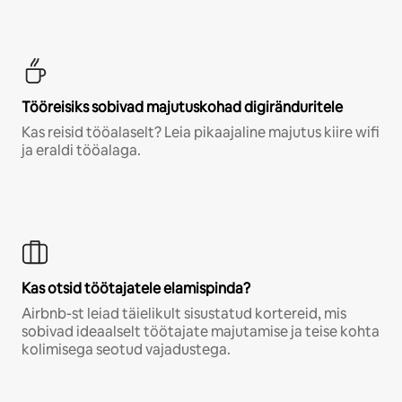
Tööreisiks sobivad majutuskohad digiränduritele
Kas reisid tööalaselt? Leia pikaajaline majutus kiire wifi
ja eraldi tööalaga.
Kas otsid töötajatele elamispinda?
Airbnb-st leiad täielikult sisustatud kortereid, mis
sobivad ideaalselt töötajate majutamise ja teise kohta
kolimisega seotud vajadustega.