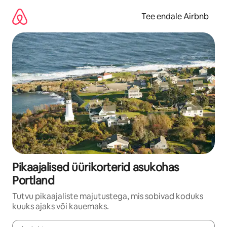
Liigu
sisu
Tee endale Airbnb
juurde
Pikaajalised üürikorterid asukohas
Portland
Tutvu pikaajaliste majutustega, mis sobivad koduks
kuuks ajaks või kauemaks.