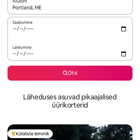
Asukoht
Kui tulemused on kuvatud, liigu ekraanil nooleklahvidega või 
Saabumine
Lahkumine
Otsi
Läheduses asuvad pikaajalised
üürikorterid
Külaliste lemmik
Külaliste suur lemmik