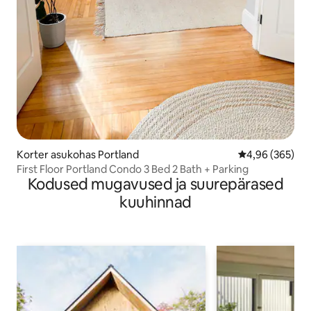
Korter asukohas Portland
Keskmine hinna
4,96 (365)
First Floor Portland Condo 3 Bed 2 Bath + Parking
Kodused mugavused ja suurepärased
kuuhinnad