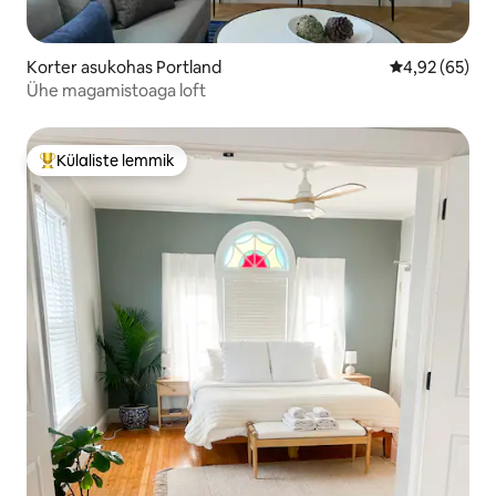
Korter asukohas Portland
Keskmine hinn
4,92 (65)
Ühe magamistoaga loft
Külaliste lemmik
Külaliste suur lemmik