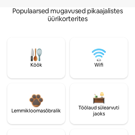
Populaarsed mugavused pikaajalistes
üürikorterites
Köök
Wifi
Töölaud sülearvuti
Lemmikloomasõbralik
jaoks