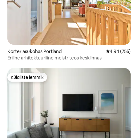
Korter asukohas Portland
Keskmine hinna
4,94 (755)
Eriline arhitektuuriline meistriteos kesklinnas
Külaliste lemmik
Külaliste lemmik