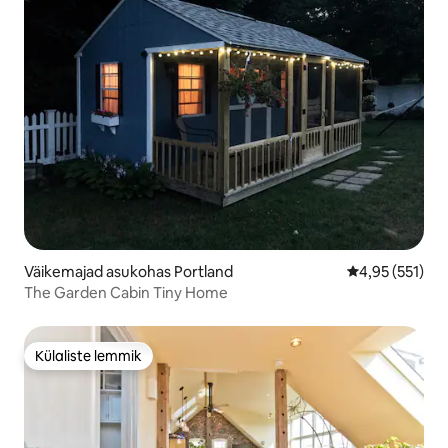
Väikemajad asukohas Portland
Keskmine hinn
4,95 (551)
The Garden Cabin Tiny Home
Külaliste lemmik
Külaliste lemmik