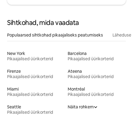
Sihtkohad, mida vaadata
Populaarsed sihtkohad pikaajaliseks peatumiseks
Läheduses
New York
Barcelona
Pikaajalised üürikorterid
Pikaajalised üürikorterid
Firenze
Ateena
Pikaajalised üürikorterid
Pikaajalised üürikorterid
Miami
Montréal
Pikaajalised üürikorterid
Pikaajalised üürikorterid
Seattle
Näita rohkem
Pikaajalised üürikorterid