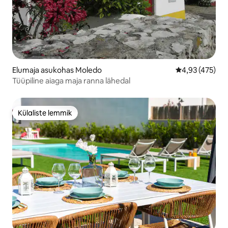
Elumaja asukohas Moledo
Keskmine hinn
4,93 (475)
Tüüpiline aiaga maja ranna lähedal
Külaliste lemmik
Külaliste lemmik