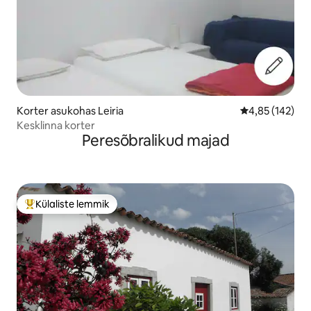
Korter asukohas Leiria
Keskmine hinn
4,85 (142)
Kesklinna korter
Peresõbralikud majad
Külaliste lemmik
Külaliste suur lemmik