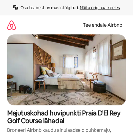
Liigu
Osa teabest on masintõlgitud. 
Näita originaalkeeles
sisu
juurde
Tee endale Airbnb
Majutuskohad huvipunkti Praia D'El Rey
Golf Course lähedal
Broneeri Airbnb kaudu ainulaadseid puhkemaju,