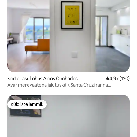
Korter asukohas A dos Cunhados
Keskmine hinn
4,97 (120)
Avar merevaatega jalutuskäik Santa Cruzi ranna
korterisse
Külaliste lemmik
Külaliste lemmik