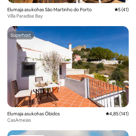
Elumaja asukohas São Martinho do Porto
Keskmine 
5 (41)
Villa Paradise Bay
Superhost
Superhost
Elumaja asukohas Óbidos
Keskmine hinn
4,85 (141)
CasAmeias