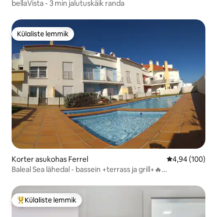
bellaVista - 3 min jalutuskäik randa
Külaliste lemmik
Külaliste lemmik
Korter asukohas Ferrel
Keskmine hinna
4,94 (100)
Baleal Sea lähedal - bassein +terrass ja grill+🔥
konditsioneer küte
Külaliste lemmik
Külaliste suur lemmik