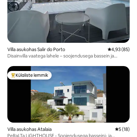
Villa asukohas Salir do Porto
Keskmine hinn
4,93 (85)
Disainvilla vaatega lahele – soojendusega bassein ja
mullivann
Külaliste lemmik
Külaliste suur lemmik
Villa asukohas Atalaia
Keskmine 
5 (18)
PeRaLTa LiGHTHOUSE - Soojendusega basseini- ja