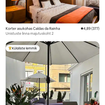
Korter asukohas Caldas da Rainha
Keskmine hinna
4,89 (377)
Unistuste linna majutuskoht 2
Külaliste lemmik
Külaliste suur lemmik