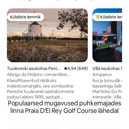
Külaliste lemmik
Külaliste lemm
Külaliste lemmik
Külaliste suur le
Tuuleveski asukohas Penic
Keskmine hinnang 4,94/5, 649 h
4,94 (649)
Villa asukohas Sali
he
Abrigo do Moleiro: romantiline
Ampaeus
tuuleveski aastast 1895
Klassifitseeritud riiklikuks
Ilus ja luksuslik vi
mälestusmärgiks, see sümboolne
basseiniga Salir D
Peniche tuuleveski aastakümnete
Martinho Do Porto,
jooksul alates 1895. aastast
inimesele. Villa as
Populaarsed mugavused puhkemajades
põllumajanduslikuks ja tööstuslikuks
restoranide ja baar
kasutamiseks. Praegu täielikult
supermarketite lä
linna Praia D'El Rey Golf Course lähedal
renoveeritud ja tuntud kui “Abrigo do
The Dunes rannast
Moleiro”, on see külalislahke ruum
& #227 o Martinho
turistidele üle kogu maailma, pakkudes
Luksusvillas on 4