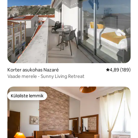
Korter asukohas Nazaré
Keskmine hinna
4,89 (189)
Vaade merele - Sunny Living Retreat
Külaliste lemmik
Külaliste lemmik