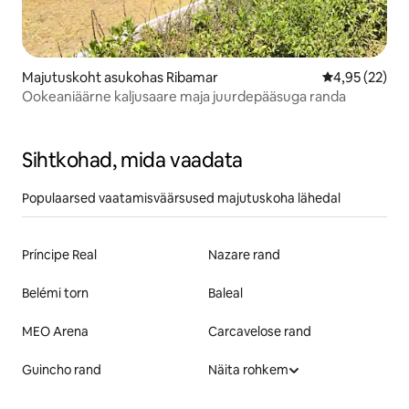
Majutuskoht asukohas Ribamar
Keskmine hin
4,95 (22)
Ookeaniäärne kaljusaare maja juurdepääsuga randa
Sihtkohad, mida vaadata
Populaarsed vaatamisväärsused majutuskoha lähedal
Príncipe Real
Nazare rand
Belémi torn
Baleal
MEO Arena
Carcavelose rand
Guincho rand
Näita rohkem