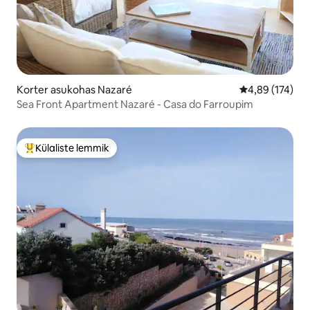
Korter asukohas Nazaré
Keskmine hinn
4,89 (174)
Sea Front Apartment Nazaré - Casa do Farroupim
Külaliste lemmik
Külaliste suur lemmik