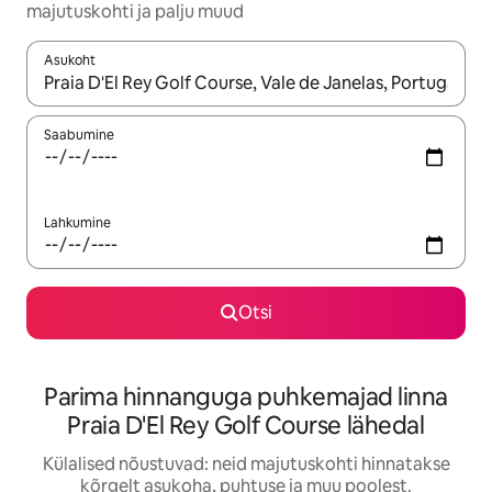
majutuskohti ja palju muud
Asukoht
Kui tulemused on kuvatud, liigu ekraanil nooleklahvidega või 
Saabumine
Lahkumine
Otsi
Parima hinnanguga puhkemajad linna
Praia D'El Rey Golf Course lähedal
Külalised nõustuvad: neid majutuskohti hinnatakse
kõrgelt asukoha, puhtuse ja muu poolest.