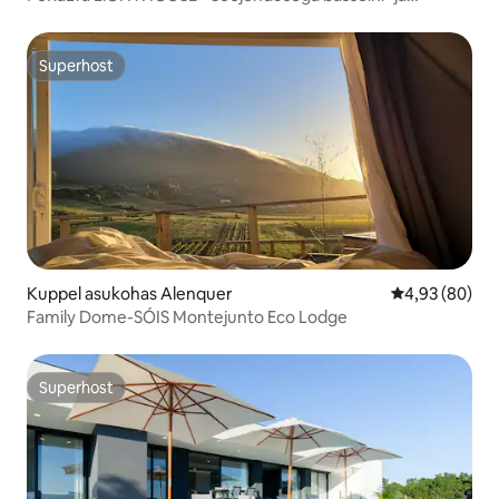
ookeanivaatega villa
Superhost
Superhost
Kuppel asukohas Alenquer
Keskmine hinn
4,93 (80)
Family Dome-SÓIS Montejunto Eco Lodge
Superhost
Superhost