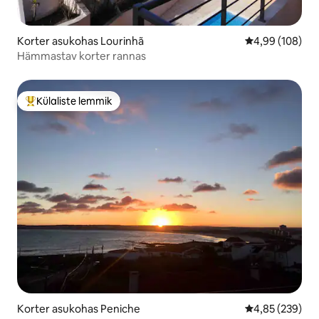
Korter asukohas Lourinhã
Keskmine hinna
4,99 (108)
Hämmastav korter rannas
Külaliste lemmik
Külaliste suur lemmik
Korter asukohas Peniche
Keskmine hinna
4,85 (239)