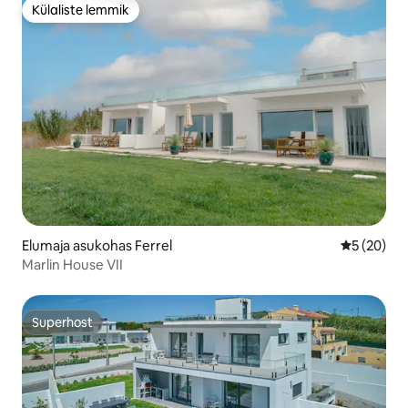
Külaliste lemmik
Külaliste lemmik
Elumaja asukohas Ferrel
Keskmine h
5 (20)
Marlin House VII
Superhost
Superhost