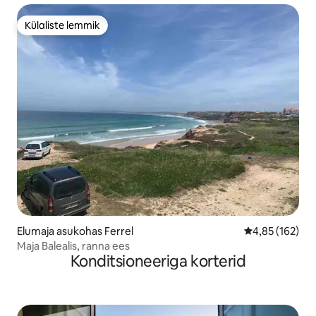
Külaliste lemmik
Külaliste lemmik
Elumaja asukohas Ferrel
Keskmine hinn
4,85 (162)
Maja Balealis, ranna ees
Konditsioneeriga korterid