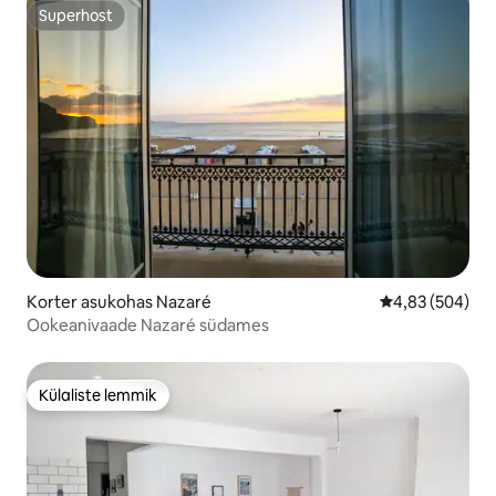
Superhost
Superhost
Korter asukohas Nazaré
Keskmine hinna
4,83 (504)
Ookeanivaade Nazaré südames
Külaliste lemmik
Külaliste lemmik