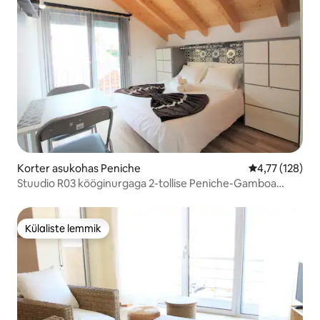
Korter asukohas Peniche
Keskmine hinn
4,77 (128)
Stuudio R03 kööginurgaga 2-tollise Peniche-Gamboa
rannaga
Külaliste lemmik
Külaliste lemmik