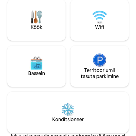
ainulaadseid mälestusi neile, kes
vannituba ja 1 külal
ööbivad. Elamuse lõpuleviimiseks
jaotatud kahele ta
pakutakse külalistele ka uksele
palju privaatsust,
toimetatud hommikusööki. Ideaalne
kruusa ja puud, ime
koht neile, kes soovivad teistsugust
Köök
Wifi
elamust!
Territooriumil
Bassein
tasuta parkimine
Konditsioneer