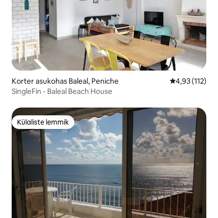
Korter asukohas Baleal, Peniche
Keskmine hinn
4,93 (112)
SingleFin - Baleal Beach House
Külaliste lemmik
Külaliste lemmik