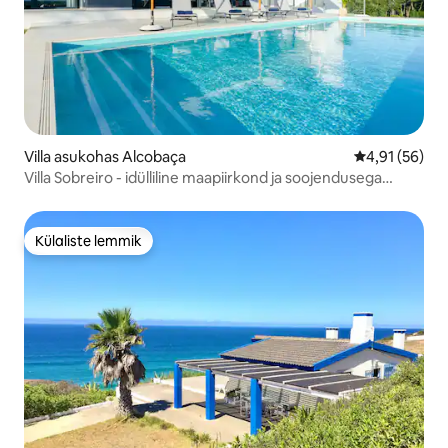
Villa asukohas Alcobaça
Keskmine hin
4,91 (56)
Villa Sobreiro - idülliline maapiirkond ja soojendusega
bassein
Külaliste lemmik
Külaliste lemmik