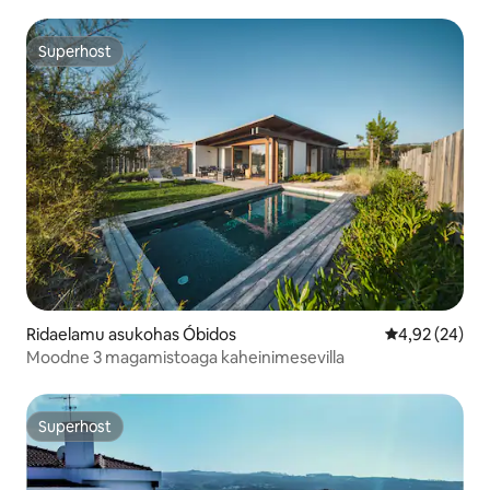
Superhost
Superhost
Ridaelamu asukohas Óbidos
Keskmine hinn
4,92 (24)
Moodne 3 magamistoaga kaheinimesevilla
Superhost
Superhost