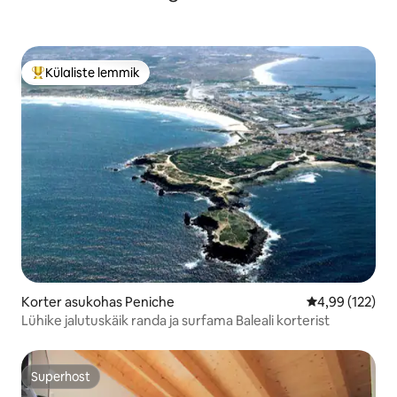
Külaliste lemmik
Külaliste suur lemmik
Korter asukohas Peniche
Keskmine hinn
4,99 (122)
Lühike jalutuskäik randa ja surfama Baleali korterist
Superhost
Superhost