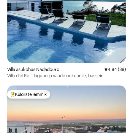
Villa asukohas Nadadouro
Keskmine hinn
4,84 (38)
Villa d'el Rei - laguun ja vaade ookeanile, bassein
Külaliste lemmik
Külaliste suur lemmik