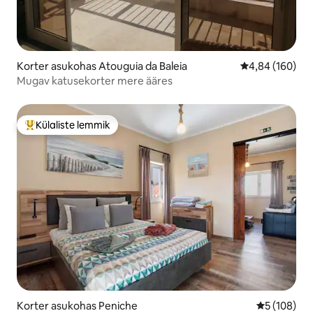
Korter asukohas Atouguia da Baleia
Keskmine hinna
4,84 (160)
Mugav katusekorter mere ääres
Külaliste lemmik
Külaliste suur lemmik
Korter asukohas Peniche
Keskmine h
5 (108)