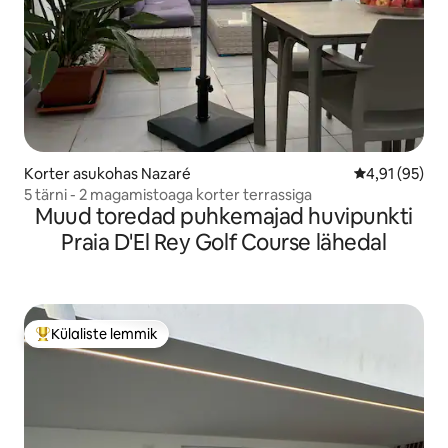
Korter asukohas Nazaré
Keskmine hin
4,91 (95)
5 tärni - 2 magamistoaga korter terrassiga
Muud toredad puhkemajad huvipunkti
Praia D'El Rey Golf Course lähedal
Külaliste lemmik
Külaliste suur lemmik