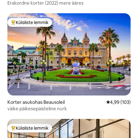
Erakordne korter (2022) mere ääres
Külaliste lemmik
Külaliste suur lemmik
Korter asukohas Beausoleil
Keskmine hinna
4,99 (103)
väike päikesepaisteline nurk
Külaliste lemmik
Külaliste suur lemmik