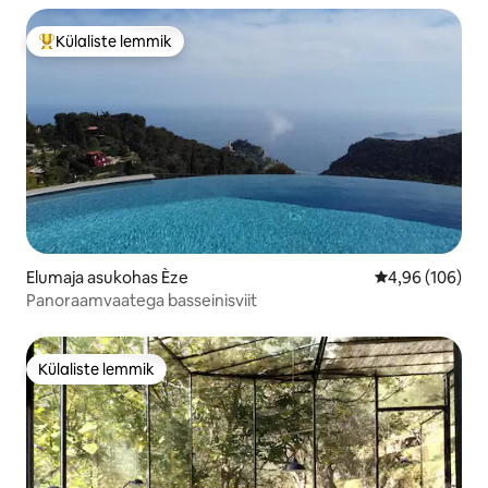
Külaliste lemmik
Külaliste suur lemmik
Elumaja asukohas Èze
Keskmine hinna
4,96 (106)
Panoraamvaatega basseinisviit
Külaliste lemmik
Külaliste lemmik