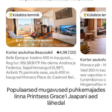
Külaliste lemmik
Külaliste lemm
Külaliste suur lemmik
Külaliste suur le
Korter asukohas Beausoleil
Keskmine hinnang 4,98/5, 120 h
4,98 (120)
Belle Époque: kasiino 400 m kaugusel,
Korter asukohas B
Airbnb parima 1% seas, vaikus
Reg tur: BSL583HTP Me oleme Andrea ja
Monaco piir • Mere
Federica. Sajad hinnangud (4,98*),
Bassein
Vaid 300 m kaugus
Airbnb 1% parimate seas, asub 400 m
see vapustav renov
kaugusel Monaco Place du Casinost Belle
turismibüroo on an
Époque'i stiilis hoones. Kõige vaiksem
Hingemattev mere
puhkepaik vürstiriigi lähedal:
Populaarsed mugavused puhkemajades
ja kujundatud nagu hot
lõunapoolne privaatne terrass, liiklust ei
stiilset õhkkonda,
linna Printsess Grace'i Jaapani aed
ole. • Kiudoptiline wifi 115 Mbit/s •
takistusteta vaad
Konditsioneeri split-süsteem • Sisaldab
lähedal
terrass ja solaariumig
voodipesu • Buss 20 m | Monaco jaam 5
suuruses voodi ja 
min • Kvaliteetsed restoranid ja