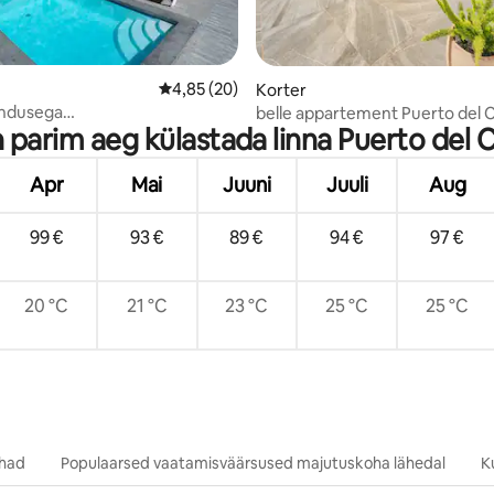
5, 159 hinnangut
Keskmine hinnang 4,85/5, 20 hinnangut
4,85 (20)
Korter
jendusega
belle appartement Puerto del
on parim aeg külastada linna Puerto del
,konditsioneeriga wifi ja
misega
Apr
Mai
Juuni
Juuli
Aug
99 €
93 €
89 €
94 €
97 €
20 °C
21 °C
23 °C
25 °C
25 °C
ohad
Populaarsed vaatamisväärsused majutuskoha lähedal
K