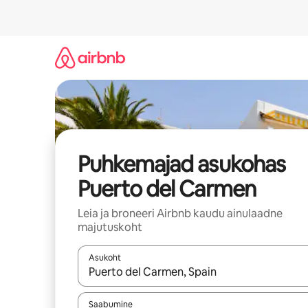
Liigu
sisu
juurde
Puhkemajad asukohas
Puerto del Carmen
Leia ja broneeri Airbnb kaudu ainulaadne
majutuskoht
Asukoht
Kui tulemused on kuvatud, liigu ekraanil noolekl
Saabumine