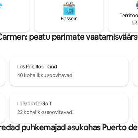
to del Carmeni vaikses ja
terrace. Featuring top-of-the-l
ses piirkonnas, kuid jalutuskäigu
amenities such as an outdoor j
Territoo
restoranidest, kauplustest,
so much more to ensure an
Bassein
pa
st sadamast või rannast ning
unforgettable experience!
rimat mõlemast maailmast.
Carmen: peatu parimate vaatamisväärs
Los Pocillos'i rand
40 kohalikku soovitavad
Lanzarote Golf
22 kohalikku soovitavad
redad puhkemajad asukohas Puerto de