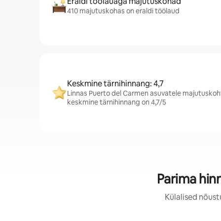
Eraldi töölauaga majutuskohad
410 majutuskohas on eraldi töölaud
Keskmine tärnihinnang: 4,7
Linnas Puerto del Carmen asuvatele majutuskoht
keskmine tärnihinnang on 4,7/5
Parima hin
Külalised nõust