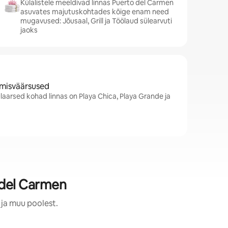
Külalistele meeldivad linnas Puerto del Carmen
asuvates majutuskohtades kõige enam need
mugavused: Jõusaal, Grill ja Töölaud sülearvuti
jaoks
amisväärsused
aarsed kohad linnas on Playa Chica, Playa Grande ja
 del Carmen
 ja muu poolest.