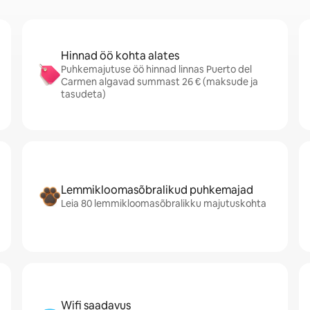
Hinnad öö kohta alates
Puhkemajutuse öö hinnad linnas Puerto del
Carmen algavad summast 26 € (maksude ja
tasudeta)
Lemmikloomasõbralikud puhkemajad
Leia 80 lemmikloomasõbralikku majutuskohta
Wifi saadavus