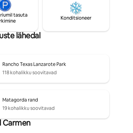
ine
mõeldud kahele inimesele ja iga
acuzzi and
lisakülaline toob kaasa lisatasu öö kohta,
riumil tasuta
seega peab broneeringus olema
Konditsioneer
rkimine
märgitud õige külaliste arv.
uste lähedal
Rancho Texas Lanzarote Park
118 kohalikku soovitavad
Matagorda rand
19 kohalikku soovitavad
l Carmen