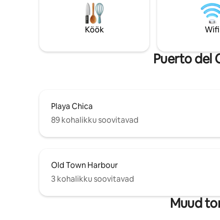
asub Puer
telerisüsteem, mis pakub kõiki
eksklusiiv
Ühendkuningriigi kanaleid, filme ja
kaugusel 
spordikanaleid, kõik see on jalutuskäigu
Köök
Wifi
ajaloolise
kaugusel randadest, kauplustest,
pakub pa
restoranidest ja baaridest
Puerto del 
Playa Chica
89 kohalikku soovitavad
Old Town Harbour
3 kohalikku soovitavad
Muud to