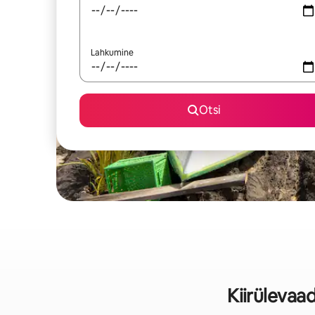
Lahkumine
Otsi
Kiirülevaa