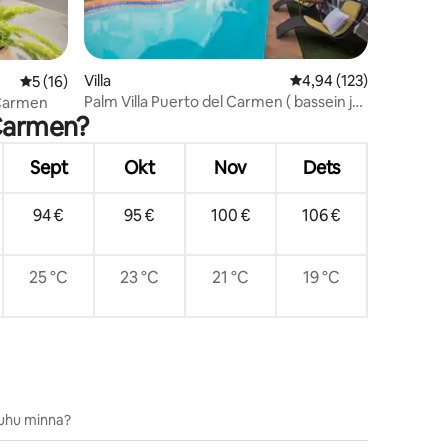
Villa
Keskmine hinnang 4,94
4,94 (123)
Keskmine hinnang 5/5, 16 hinnangut
5 (16)
Palm Villa Puerto del Carmen ( bassein ja
 Carmen
 Carmen?
mullivann )
Sept
Okt
Nov
Dets
94 €
95 €
100 €
106 €
25 °C
23 °C
21 °C
19 °C
uhu minna?