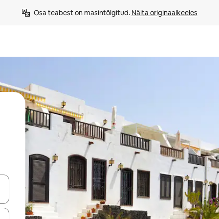
Osa teabest on masintõlgitud. 
Näita originaalkeeles
ahvidega või puuduta või tõmba mööda ekraani.