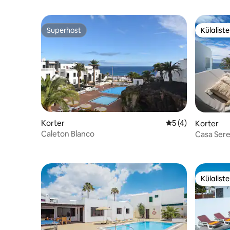
Superhost
Külalist
Superhost
Külalist
Korter
Keskmine hinnang
5 (4)
Korter
Caleton Blanco
Casa Sere
Külalist
Külalist