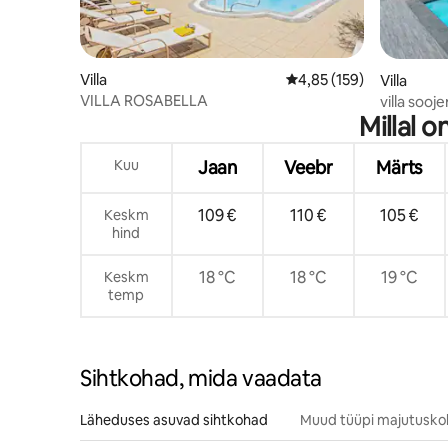
Villa
Keskmine hinnang 4,85/
4,85 (159)
Villa
VILLA ROSABELLA
villa soo
Millal 
basseiniga
lõõgastu
Kuu
Jaan
Veebr
Märts
109 €
110 €
105 €
Keskm
hind
18 °C
18 °C
19 °C
Keskm
temp
Sihtkohad, mida vaadata
Läheduses asuvad sihtkohad
Muud tüüpi majutusk