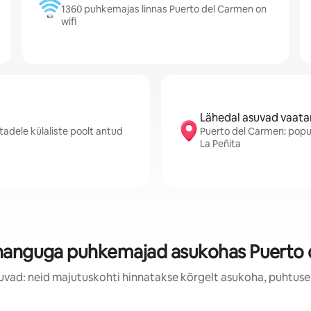
1360 puhkemajas linnas Puerto del Carmen on
wifi
Lähedal asuvad vaat
adele külaliste poolt antud
Puerto del Carmen: popul
La Peñita
nanguga puhkemajad asukohas Puerto
uvad: neid majutuskohti hinnatakse kõrgelt asukoha, puhtuse