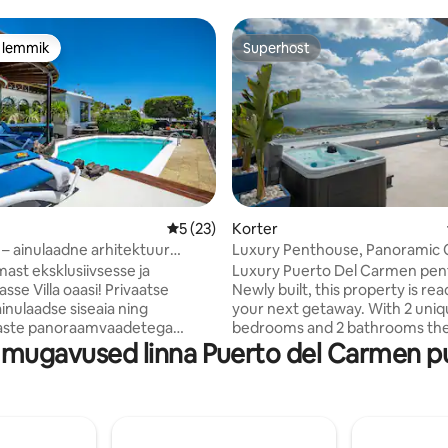
e lemmik
Superhost
e lemmik
Superhost
Keskmine hinnang 5/5, 23 hinnangut
5 (23)
Korter
/5, 47 hinnangut
s – ainulaadne arhitektuur
Luxury Penthouse, Panoramic
okeanile
Views & Jacuzzi
mast eksklusiivsesse ja
Luxury Puerto Del Carmen pen
Villa oaasi! Privaatse
Newly built, this property is rea
ainulaadse siseaia ning
your next getaway. With 2 uni
aste panoraamvaadetega
bedrooms and 2 bathrooms the
 mugavused linna Puerto del Carmen 
ja vulkaanilisele maastikule on
plenty of room for the entire fa
 mõeldud ühenduse
enjoy. Bask in the beauty and ta
iseks ja nautimiseks.
picturesque scene! Enjoy 180-
urne disain peegeldab
unencumbered views of the Pt
 ainulaadset iseloomu kogu
Carmen harbor, Atlantic ocean
ga. See majutuskoht
neighbour island Fuerteventura from t