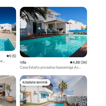
Keskmine hinnang 5/5, 5 hinnangut
5 (5)
se
Villa
Keskmine hinnang 4,8
4,88 (34)
Casa Estaño privaatse basseiniga Ac
Puerto delis
Külaliste lemmik
Külaliste lemmik