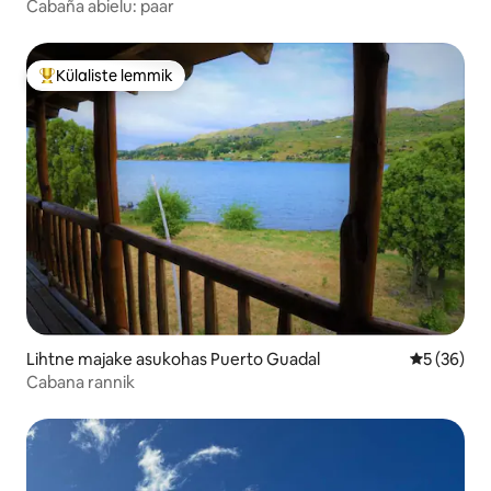
Cabaña abielu: paar
Külaliste lemmik
Külaliste suur lemmik
Lihtne majake asukohas Puerto Guadal
Keskmine h
5 (36)
Cabana rannik