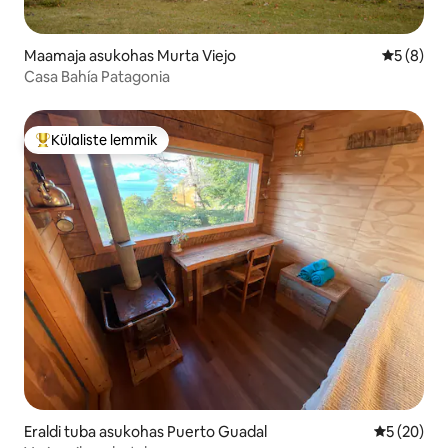
Maamaja asukohas Murta Viejo
Keskmine
5 (8)
Casa Bahía Patagonia
Külaliste lemmik
Külaliste suur lemmik
Eraldi tuba asukohas Puerto Guadal
Keskmine h
5 (20)