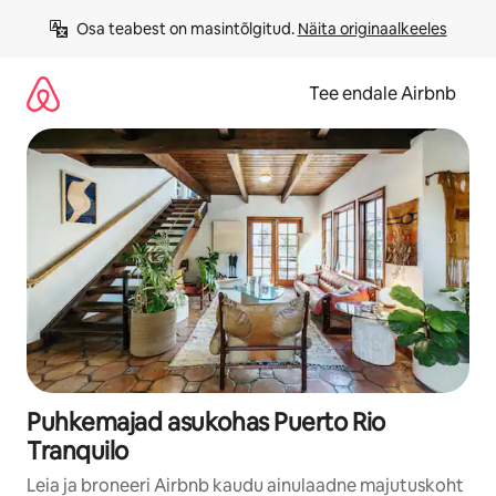
Liigu
Osa teabest on masintõlgitud. 
Näita originaalkeeles
sisu
juurde
Tee endale Airbnb
Puhkemajad asukohas Puerto Rio
Tranquilo
Leia ja broneeri Airbnb kaudu ainulaadne majutuskoht