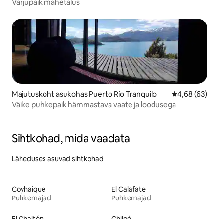
Varjupaik mahetalus
Majutuskoht asukohas Puerto Río Tranquilo
Keskmine hinn
4,68 (63)
Väike puhkepaik hämmastava vaate ja loodusega
Sihtkohad, mida vaadata
Läheduses asuvad sihtkohad
Coyhaique
El Calafate
Puhkemajad
Puhkemajad
El Chaltén
Chiloé