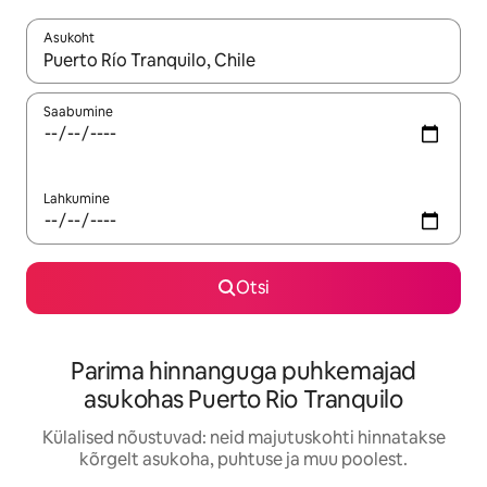
Asukoht
Kui tulemused on kuvatud, liigu ekraanil nooleklahvidega või 
Saabumine
Lahkumine
Otsi
Parima hinnanguga puhkemajad
asukohas Puerto Rio Tranquilo
Külalised nõustuvad: neid majutuskohti hinnatakse
kõrgelt asukoha, puhtuse ja muu poolest.