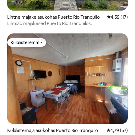
Lihtne majake asukohas Puerto Río Tranquilo
Keskmine hin
4,59 (17)
Lihtsad majakesed Puerto Río Tranquilos.
Külaliste lemmik
Külaliste lemmik
Külalistemaja asukohas Puerto Río Tranquilo
Keskmine hin
4,79 (57)