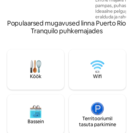
lõõgastumiseks ja looduse nautimiseks.
pampas, puhas õhk
Ideaalne pelgupaik
eralduda ja rahu n
Populaarsed mugavused linna Puerto Rio
varustatud köök, 
valgusküllane ruu
Tranquilo puhkemajades
mõne minuti kaugu
kuid piisavalt kaug
nagu tõelisel puhk
peredele, sõprusk
loodushuvilistele p
rahu, privaatsust 
Köök
Wifi
Territooriumil
Bassein
tasuta parkimine